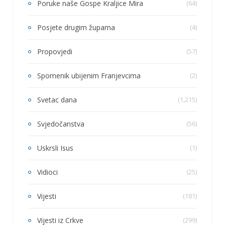
Poruke naše Gospe Kraljice Mira
(64)
Posjete drugim župama
(4)
Propovjedi
(57)
Spomenik ubijenim Franjevcima
(2)
Svetac dana
(1,215)
Svjedočanstva
(56)
Uskrsli Isus
(1)
Vidioci
(25)
Vijesti
(181)
Vijesti iz Crkve
(299)