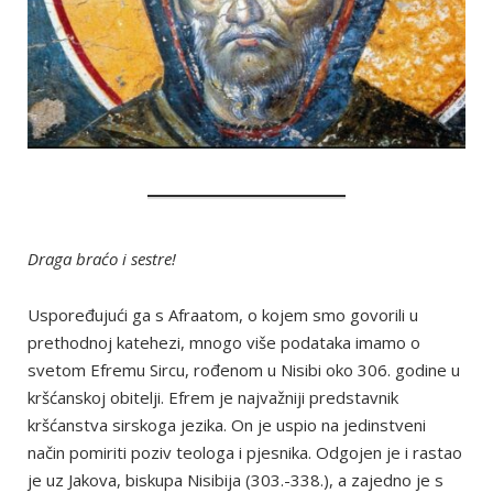
Draga braćo i sestre!
Uspoređujući ga s Afraatom, o kojem smo govorili u
prethodnoj katehezi, mnogo više podataka imamo o
svetom Efremu Sircu, rođenom u Nisibi oko 306. godine u
kršćanskoj obitelji. Efrem je najvažniji predstavnik
kršćanstva sirskoga jezika. On je uspio na jedinstveni
način pomiriti poziv teologa i pjesnika. Odgojen je i rastao
je uz Jakova, biskupa Nisibija (303.-338.), a zajedno je s