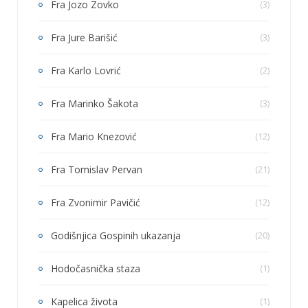
Fra Jozo Zovko
(3)
Fra Jure Barišić
(3)
Fra Karlo Lovrić
(2)
Fra Marinko Šakota
(3)
Fra Mario Knezović
(12)
Fra Tomislav Pervan
(21)
Fra Zvonimir Pavičić
(12)
Godišnjica Gospinih ukazanja
(20)
Hodočasnička staza
(1)
Kapelica života
(1)