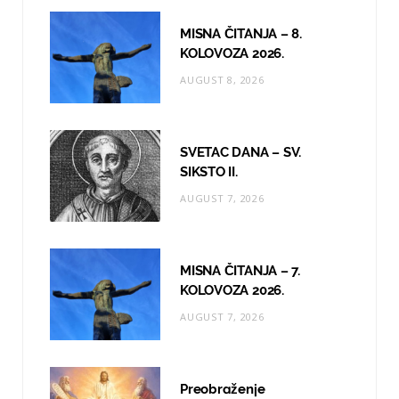
o
g
b
MISNA ČITANJA – 8.
o
r
e
KOLOVOZA 2026.
AUGUST 8, 2026
k
a
m
SVETAC DANA – SV.
SIKSTO II.
AUGUST 7, 2026
MISNA ČITANJA – 7.
KOLOVOZA 2026.
AUGUST 7, 2026
Preobraženje