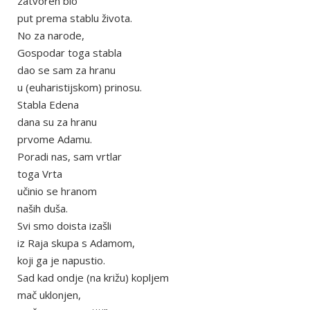
zatvoren bio
put prema stablu života.
No za narode,
Gospodar toga stabla
dao se sam za hranu
u (euharistijskom) prinosu.
Stabla Edena
dana su za hranu
prvome Adamu.
Poradi nas, sam vrtlar
toga Vrta
učinio se hranom
naših duša.
Svi smo doista izašli
iz Raja skupa s Adamom,
koji ga je napustio.
Sad kad ondje (na križu) kopljem
mač uklonjen,