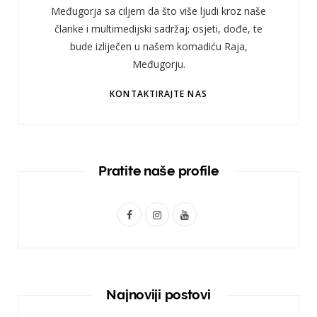
Međugorja sa ciljem da što više ljudi kroz naše
članke i multimedijski sadržaj; osjeti, dođe, te
bude izliječen u našem komadiću Raja,
Međugorju.
KONTAKTIRAJTE NAS
Pratite naše profile
F
I
Y
a
n
o
c
s
u
e
t
T
Najnoviji postovi
b
a
u