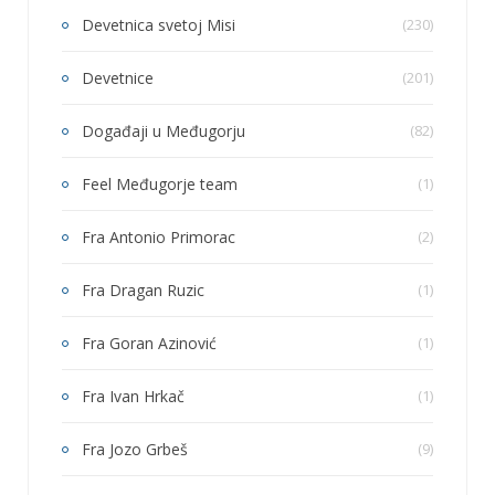
Devetnica svetoj Misi
(230)
Devetnice
(201)
Događaji u Međugorju
(82)
Feel Međugorje team
(1)
Fra Antonio Primorac
(2)
Fra Dragan Ruzic
(1)
Fra Goran Azinović
(1)
Fra Ivan Hrkač
(1)
Fra Jozo Grbeš
(9)