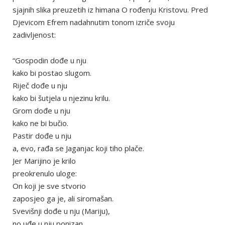
sjajnih slika preuzetih iz himana O rođenju Kristovu. Pred
Djevicom Efrem nadahnutim tonom izriče svoju
zadivljenost:
“Gospodin dođe u nju
kako bi postao slugom.
Riječ dođe u nju
kako bi šutjela u njezinu krilu.
Grom dođe u nju
kako ne bi bučio.
Pastir dođe u nju
a, evo, rađa se Jaganjac koji tiho plače.
Jer Marijino je krilo
preokrenulo uloge:
On koji je sve stvorio
zaposjeo ga je, ali siromašan.
Svevišnji dođe u nju (Mariju),
no uđe u nju ponizan.