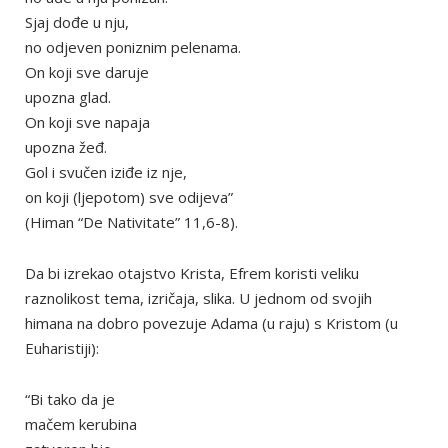
Sjaj dođe u nju,
no odjeven poniznim pelenama.
On koji sve daruje
upozna glad.
On koji sve napaja
upozna žeđ.
Gol i svučen iziđe iz nje,
on koji (ljepotom) sve odijeva”
(Himan “De Nativitate” 11,6-8).
Da bi izrekao otajstvo Krista, Efrem koristi veliku
raznolikost tema, izričaja, slika. U jednom od svojih
himana na dobro povezuje Adama (u raju) s Kristom (u
Euharistiji):
“Bi tako da je
mačem kerubina