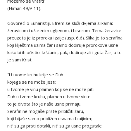
možemo se vratiti”
(Himan 49,9-11).
Govoreći o Euharistiji, Efrem se služi dvjema slikama:
žeravicom i užarenim ugljenom, i biserom. Tema žeravice
preuzeta je iz proroka Izaije (usp. 6,6). Slika je to serafina
koji klještima uzima žar i samo dodiruje prorokove usne
kako bi ih očistio; kršćanin, pak, dodiruje ali i guta Žar, a to
je sam Krist:
“U tvome kruhu krije se Duh
kojega se ne može jesti;
u tvome je vinu plamen koji se ne može piti.
Duh u tvome kruhu, plamen u tvome vinu:
to je divota što je naše usne primaju.
Serafin ne mogaše prste približiti žaru,
koji bijaše samo približen usnama Izaijinim;
nit’ su ga prsti dotakli, nit’ su ga usne progutale;