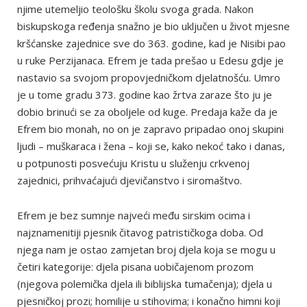
njime utemeljio teološku školu svoga grada. Nakon
biskupskoga ređenja snažno je bio uključen u život mjesne
kršćanske zajednice sve do 363. godine, kad je Nisibi pao
u ruke Perzijanaca. Efrem je tada prešao u Edesu gdje je
nastavio sa svojom propovjedničkom djelatnošću. Umro
je u tome gradu 373. godine kao žrtva zaraze što ju je
dobio brinući se za oboljele od kuge. Predaja kaže da je
Efrem bio monah, no on je zapravo pripadao onoj skupini
ljudi – muškaraca i žena – koji se, kako nekoć tako i danas,
u potpunosti posvećuju Kristu u služenju crkvenoj
zajednici, prihvaćajući djevičanstvo i siromaštvo.
Efrem je bez sumnje najveći među sirskim ocima i
najznamenitiji pjesnik čitavog patrističkoga doba. Od
njega nam je ostao zamjetan broj djela koja se mogu u
četiri kategorije: djela pisana uobičajenom prozom
(njegova polemička djela ili biblijska tumačenja); djela u
pjesničkoj prozi; homilije u stihovima; i konačno himni koji