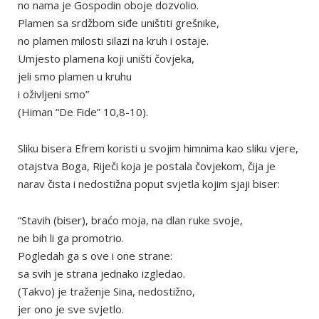
no nama je Gospodin oboje dozvolio.
Plamen sa srdžbom siđe uništiti grešnike,
no plamen milosti silazi na kruh i ostaje.
Umjesto plamena koji uništi čovjeka,
jeli smo plamen u kruhu
i oživljeni smo”
(Himan “De Fide” 10,8-10).
Sliku bisera Efrem koristi u svojim himnima kao sliku vjere,
otajstva Boga, Riječi koja je postala čovjekom, čija je
narav čista i nedostižna poput svjetla kojim sjaji biser:
“Stavih (biser), braćo moja, na dlan ruke svoje,
ne bih li ga promotrio.
Pogledah ga s ove i one strane:
sa svih je strana jednako izgledao.
(Takvo) je traženje Sina, nedostižno,
jer ono je sve svjetlo.