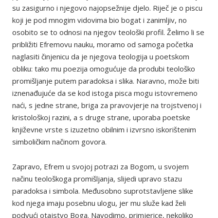
su zasigurno i njegovo najopsežnije djelo. Riječ je o piscu
koji je pod mnogim vidovima bio bogat i zanimljiv, no
osobito se to odnosi na njegov teološki profil. Želimo li se
približiti Efremovu nauku, moramo od samoga početka
naglasiti činjenicu da je njegova teologija u poetskom
obliku: tako mu poezija omogućuje da produbi teološko
promišljanje putem paradoksa i slika. Naravno, može biti
iznenađujuće da se kod istoga pisca mogu istovremeno
naći, s jedne strane, briga za pravovjerje na trojstvenoj i
kristološkoj razini, a s druge strane, uporaba poetske
književne vrste s izuzetno obilnim i izvrsno iskorištenim
simboličkim načinom govora.
Zapravo, Efrem u svojoj potrazi za Bogom, u svojem
načinu teološkoga promišljanja, slijedi upravo stazu
paradoksa i simbola. Međusobno suprotstavljene slike
kod njega imaju posebnu ulogu, jer mu služe kad želi
podvući otajstvo Boga. Navodimo, primjerice, nekoliko