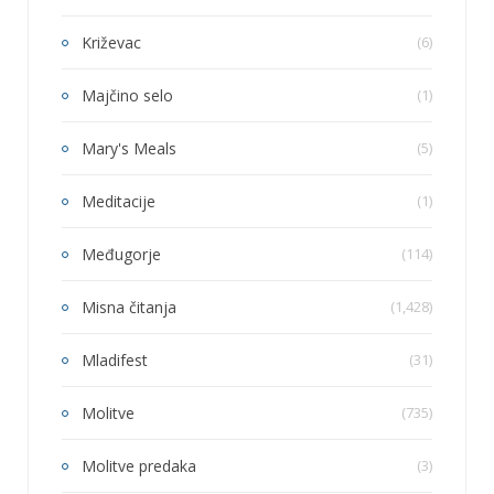
Križevac
(6)
Majčino selo
(1)
Mary's Meals
(5)
Meditacije
(1)
Međugorje
(114)
Misna čitanja
(1,428)
Mladifest
(31)
Molitve
(735)
Molitve predaka
(3)