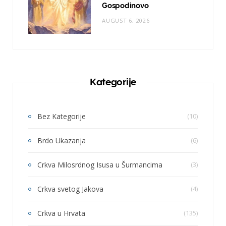
Gospodinovo
AUGUST 6, 2026
Kategorije
Bez Kategorije
(10)
Brdo Ukazanja
(6)
Crkva Milosrdnog Isusa u Šurmancima
(3)
Crkva svetog Jakova
(4)
Crkva u Hrvata
(135)