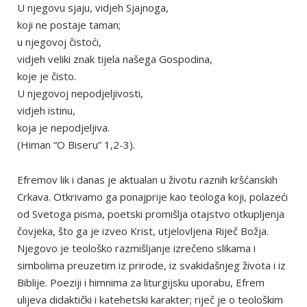
U njegovu sjaju, vidjeh Sjajnoga,
koji ne postaje taman;
u njegovoj čistoći,
vidjeh veliki znak tijela našega Gospodina,
koje je čisto.
U njegovoj nepodjeljivosti,
vidjeh istinu,
koja je nepodjeljiva.
(Himan “O Biseru” 1,2-3).
Efremov lik i danas je aktualan u životu raznih kršćanskih
Crkava. Otkrivamo ga ponajprije kao teologa koji, polazeći
od Svetoga pisma, poetski promišlja otajstvo otkupljenja
čovjeka, što ga je izveo Krist, utjelovljena Riječ Božja.
Njegovo je teološko razmišljanje izrečeno slikama i
simbolima preuzetim iz prirode, iz svakidašnjeg života i iz
Biblije. Poeziji i himnima za liturgijsku uporabu, Efrem
ulijeva didaktički i katehetski karakter; riječ je o teološkim