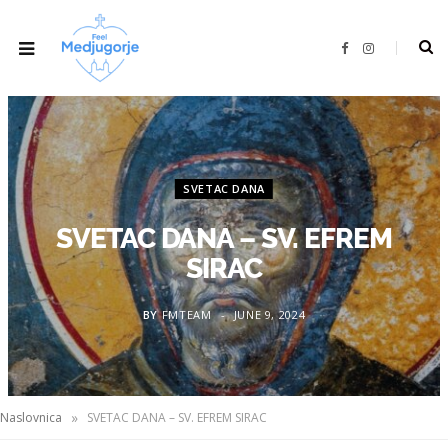
F
I
a
n
c
s
e
t
b
a
o
g
o
r
k
a
m
SVETAC DANA
SVETAC DANA – SV. EFREM
SIRAC
BY
FMTEAM
JUNE 9, 2024
»
Naslovnica
SVETAC DANA – SV. EFREM SIRAC