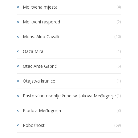
Molitvena mjesta
(4)
Molitveni raspored
(2)
Mons. Aldo Cavalli
(10)
Oaza Mira
(1)
Otac Ante Gabrić
(5)
Otajstva krunice
(1)
Pastoralno osoblje župe sv. Jakova Međugorje
(1)
Plodovi Međugorja
(3)
Pobožnosti
(69)