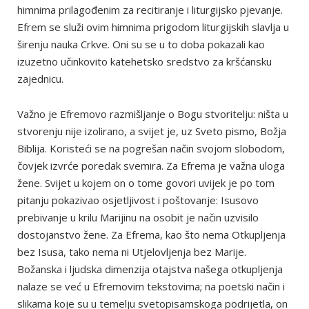
himnima prilagođenim za recitiranje i liturgijsko pjevanje.
Efrem se služi ovim himnima prigodom liturgijskih slavlja u
širenju nauka Crkve. Oni su se u to doba pokazali kao
izuzetno učinkovito katehetsko sredstvo za kršćansku
zajednicu.
Važno je Efremovo razmišljanje o Bogu stvoritelju: ništa u
stvorenju nije izolirano, a svijet je, uz Sveto pismo, Božja
Biblija. Koristeći se na pogrešan način svojom slobodom,
čovjek izvrće poredak svemira. Za Efrema je važna uloga
žene. Svijet u kojem on o tome govori uvijek je po tom
pitanju pokazivao osjetljivost i poštovanje: Isusovo
prebivanje u krilu Marijinu na osobit je način uzvisilo
dostojanstvo žene. Za Efrema, kao što nema Otkupljenja
bez Isusa, tako nema ni Utjelovljenja bez Marije.
Božanska i ljudska dimenzija otajstva našega otkupljenja
nalaze se već u Efremovim tekstovima; na poetski način i
slikama koje su u temelju svetopisamskoga podrijetla, on