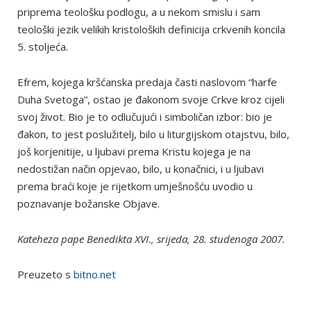
priprema teološku podlogu, a u nekom smislu i sam
teološki jezik velikih kristoloških definicija crkvenih koncila
5. stoljeća.
Efrem, kojega kršćanska predaja časti naslovom “harfe
Duha Svetoga”, ostao je đakonom svoje Crkve kroz cijeli
svoj život. Bio je to odlučujući i simboličan izbor: bio je
đakon, to jest poslužitelj, bilo u liturgijskom otajstvu, bilo,
još korjenitije, u ljubavi prema Kristu kojega je na
nedostižan način opjevao, bilo, u konačnici, i u ljubavi
prema braći koje je rijetkom umješnošću uvodio u
poznavanje božanske Objave.
Kateheza pape Benedikta XVI., srijeda, 28. studenoga 2007.
Preuzeto s
bitno.net