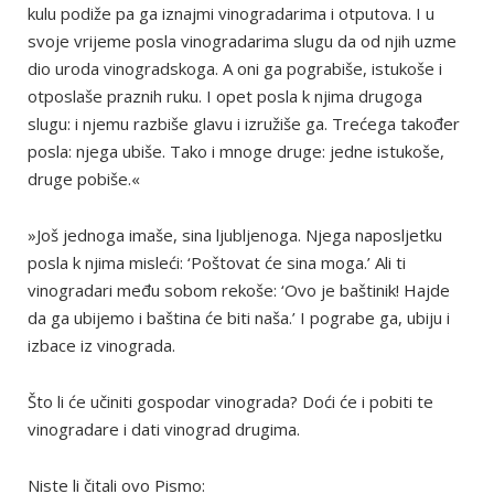
kulu podiže pa ga iznajmi vinogradarima i otputova. I u
svoje vrijeme posla vinogradarima slugu da od njih uzme
dio uroda vinogradskoga. A oni ga pograbiše, istukoše i
otposlaše praznih ruku. I opet posla k njima drugoga
slugu: i njemu razbiše glavu i izružiše ga. Trećega također
posla: njega ubiše. Tako i mnoge druge: jedne istukoše,
druge pobiše.«
»Još jednoga imaše, sina ljubljenoga. Njega naposljetku
posla k njima misleći: ‘Poštovat će sina moga.’ Ali ti
vinogradari među sobom rekoše: ‘Ovo je baštinik! Hajde
da ga ubijemo i baština će biti naša.’ I pograbe ga, ubiju i
izbace iz vinograda.
Što li će učiniti gospodar vinograda? Doći će i pobiti te
vinogradare i dati vinograd drugima.
Niste li čitali ovo Pismo: