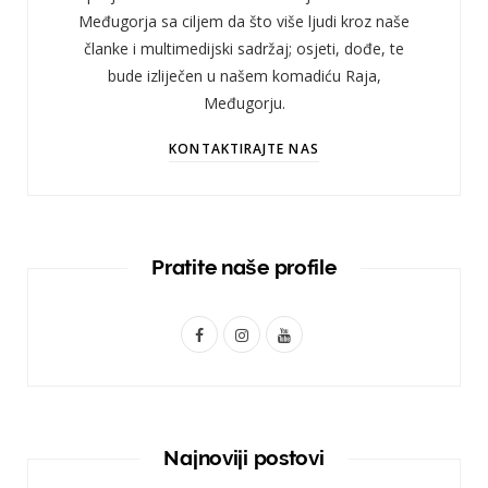
Međugorja sa ciljem da što više ljudi kroz naše
članke i multimedijski sadržaj; osjeti, dođe, te
bude izliječen u našem komadiću Raja,
Međugorju.
KONTAKTIRAJTE NAS
Pratite naše profile
F
I
Y
a
n
o
c
s
u
e
t
T
Najnoviji postovi
b
a
u