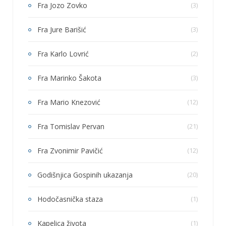
Fra Jozo Zovko
(3)
Fra Jure Barišić
(3)
Fra Karlo Lovrić
(2)
Fra Marinko Šakota
(3)
Fra Mario Knezović
(12)
Fra Tomislav Pervan
(21)
Fra Zvonimir Pavičić
(12)
Godišnjica Gospinih ukazanja
(20)
Hodočasnička staza
(1)
Kapelica života
(1)