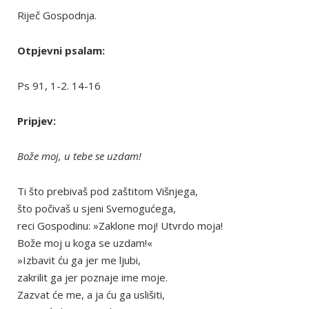
Riječ Gospodnja.
Otpjevni psalam:
Ps 91, 1-2. 14-16
Pripjev:
Bože moj, u tebe se uzdam!
Ti što prebivaš pod zaštitom Višnjega,
što počivaš u sjeni Svemogućega,
reci Gospodinu: »Zaklone moj! Utvrdo moja!
Bože moj u koga se uzdam!«
»Izbavit ću ga jer me ljubi,
zakrilit ga jer poznaje ime moje.
Zazvat će me, a ja ću ga uslišiti,