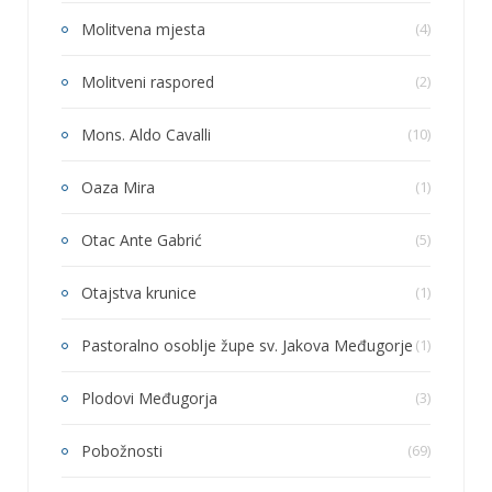
Molitvena mjesta
(4)
Molitveni raspored
(2)
Mons. Aldo Cavalli
(10)
Oaza Mira
(1)
Otac Ante Gabrić
(5)
Otajstva krunice
(1)
Pastoralno osoblje župe sv. Jakova Međugorje
(1)
Plodovi Međugorja
(3)
Pobožnosti
(69)