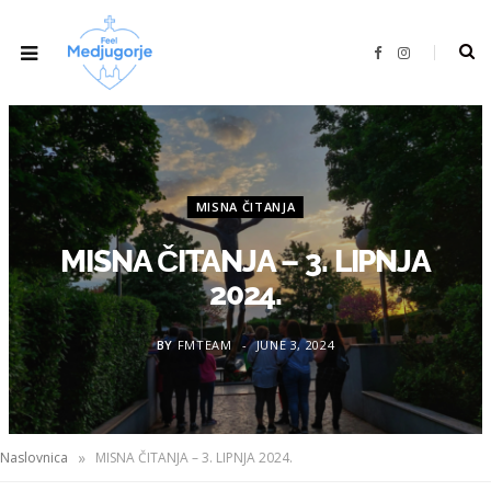
F
I
a
n
c
s
e
t
b
a
o
g
o
r
k
a
m
MISNA ČITANJA
MISNA ČITANJA – 3. LIPNJA
2024.
BY
FMTEAM
JUNE 3, 2024
»
Naslovnica
MISNA ČITANJA – 3. LIPNJA 2024.