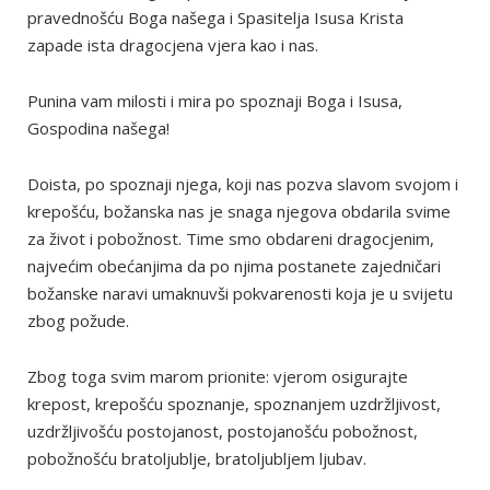
pravednošću Boga našega i Spasitelja Isusa Krista
zapade ista dragocjena vjera kao i nas.
Punina vam milosti i mira po spoznaji Boga i Isusa,
Gospodina našega!
Doista, po spoznaji njega, koji nas pozva slavom svojom i
krepošću, božanska nas je snaga njegova obdarila svime
za život i pobožnost. Time smo obdareni dragocjenim,
najvećim obećanjima da po njima postanete zajedničari
božanske naravi umaknuvši pokvarenosti koja je u svijetu
zbog požude.
Zbog toga svim marom prionite: vjerom osigurajte
krepost, krepošću spoznanje, spoznanjem uzdržljivost,
uzdržljivošću postojanost, postojanošću pobožnost,
pobožnošću bratoljublje, bratoljubljem ljubav.