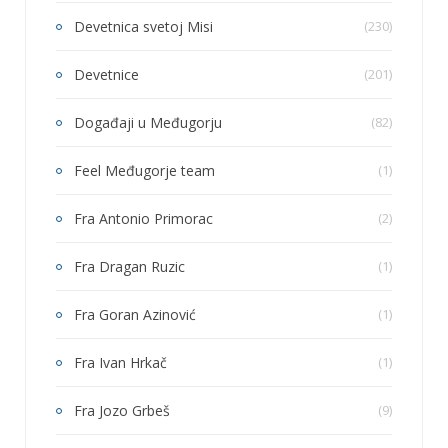
Devetnica svetoj Misi
(230)
Devetnice
(201)
Događaji u Međugorju
(82)
Feel Međugorje team
(1)
Fra Antonio Primorac
(2)
Fra Dragan Ruzic
(1)
Fra Goran Azinović
(1)
Fra Ivan Hrkač
(1)
Fra Jozo Grbeš
(9)