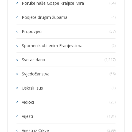
Poruke naše Gospe Kraljice Mira
(64)
Posjete drugim župama
(4)
Propovjedi
(57)
Spomenik ubijenim Franjevcima
(2)
Svetac dana
(1,217)
Svjedočanstva
(56)
Uskrsli Isus
(1)
Vidioci
(25)
Vijesti
(181)
Vijesti iz Crkve
(299)