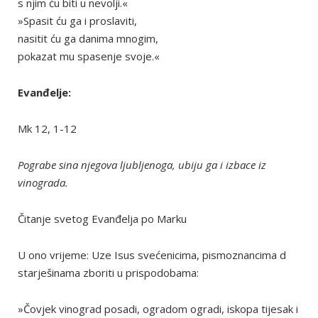
s njim ću biti u nevolji.«
»Spasit ću ga i proslaviti,
nasitit ću ga danima mnogim,
pokazat mu spasenje svoje.«
Evanđelje:
Mk 12, 1-12
Pograbe sina njegova ljubljenoga, ubiju ga i izbace iz
vinograda.
Čitanje svetog Evanđelja po Marku
U ono vrijeme: Uze Isus svećenicima, pismoznancima d
starješinama zboriti u prispodobama:
»Čovjek vinograd posadi, ogradom ogradi, iskopa tijesak i