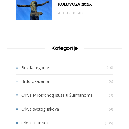
KOLOVOZA 2026.
AUGUST 8, 2026
Kategorije
Bez Kategorije
(10)
Brdo Ukazanja
(6)
Crkva Milosrdnog Isusa u Šurmancima
(3)
Crkva svetog Jakova
(4)
Crkva u Hrvata
(135)