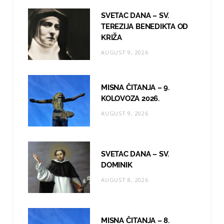
o
g
b
SVETAC DANA – SV.
TEREZIJA BENEDIKTA OD
o
r
e
KRIŽA
k
a
AUGUST 9, 2026
m
MISNA ČITANJA – 9.
KOLOVOZA 2026.
AUGUST 9, 2026
SVETAC DANA – SV.
DOMINIK
AUGUST 8, 2026
MISNA ČITANJA – 8.