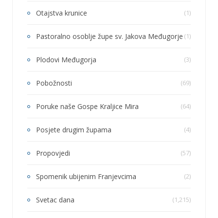
Otajstva krunice
(1)
Pastoralno osoblje župe sv. Jakova Međugorje
(1)
Plodovi Međugorja
(3)
Pobožnosti
(69)
Poruke naše Gospe Kraljice Mira
(64)
Posjete drugim župama
(4)
Propovjedi
(57)
Spomenik ubijenim Franjevcima
(2)
Svetac dana
(1,215)