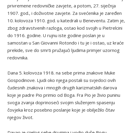
privremene redovničke zavjete, a potom, 27. siječnja
1907. god., i doživotne zavjete. Za svećenika je zaređen
10. kolovoza 1910. god. u katedrali u Beneventu. Zatim je,
zbog zdravstvenih razloga, ostao kod svojih u Pietrelcini
do 1916. godine. U rujnu iste godine poslan je u
samostan u San Giovanni Rotondo i tu je i ostao, uz kraće
prekide, sve do smrti pružajući ljudima primjer uzornog
redovnika.
Dana 5. kolovoza 1918. na sebe prima znakove Muke
Gospodinove. Ljudi oko njega postali su svjedoci ovih
čudesnih znakova i mnogih drugih karizmatskih darova
koje je padre Pio primio od Boga. Fra Pio je živio puninu
svoga zvanja doprinoseći svojim služenjem spasenju
čovjeka kroz posebno poslanje koje je obilježilo čitav
njegov život.
Davao je cijelog sebe drugima i vodio duše Bogu,