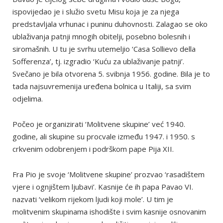
ispovijedao je i služio svetu Misu koja je za njega
predstavljala vrhunac i puninu duhovnosti. Zalagao se oko
ublaživanja patnji mnogih obitelji, posebno bolesnih i
siromašnih. U tu je svrhu utemeljio ‘Casa Sollievo della
Sofferenza’, tj. izgradio ‘Kuću za ublaživanje patnji’.
Svečano je bila otvorena 5. svibnja 1956. godine. Bila je to
tada najsuvremenija uređena bolnica u Italiji, sa svim
odjelima.
Počeo je organizirati ‘Molitvene skupine’ već 1940.
godine, ali skupine su procvale između 1947. i 1950. s
crkvenim odobrenjem i podrškom pape Pija XII.
Fra Pio je svoje ‘Molitvene skupine’ prozvao ‘rasadištem
vjere i ognjištem ljubavi’. Kasnije će ih papa Pavao VI.
nazvati ‘velikom rijekom ljudi koji mole’. U tim je
molitvenim skupinama ishodište i svim kasnije osnovanim