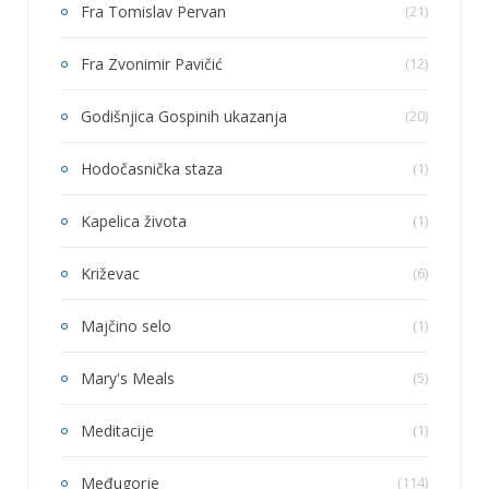
Fra Tomislav Pervan
(21)
Fra Zvonimir Pavičić
(12)
Godišnjica Gospinih ukazanja
(20)
Hodočasnička staza
(1)
Kapelica života
(1)
Križevac
(6)
Majčino selo
(1)
Mary's Meals
(5)
Meditacije
(1)
Međugorje
(114)