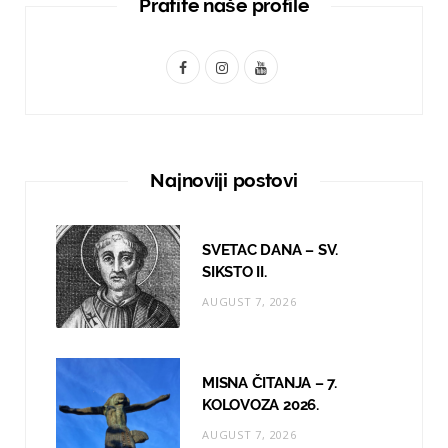
Pratite naše profile
F
I
Y
a
n
o
c
s
u
e
t
T
Najnoviji postovi
b
a
u
o
g
b
SVETAC DANA – SV.
o
r
e
SIKSTO II.
AUGUST 7, 2026
k
a
m
MISNA ČITANJA – 7.
KOLOVOZA 2026.
AUGUST 7, 2026