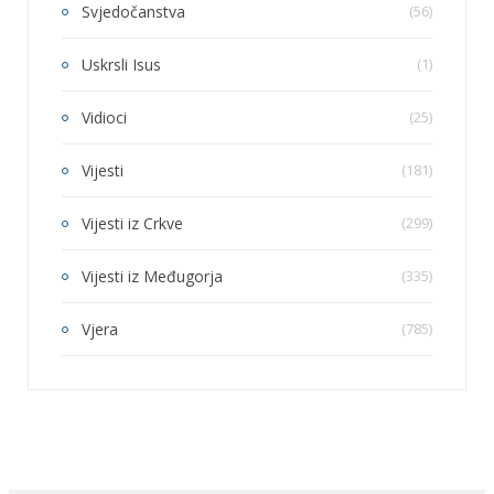
Svjedočanstva
(56)
Uskrsli Isus
(1)
Vidioci
(25)
Vijesti
(181)
Vijesti iz Crkve
(299)
Vijesti iz Međugorja
(335)
Vjera
(785)