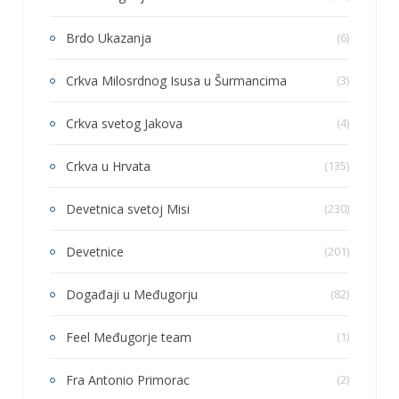
Brdo Ukazanja
(6)
Crkva Milosrdnog Isusa u Šurmancima
(3)
Crkva svetog Jakova
(4)
Crkva u Hrvata
(135)
Devetnica svetoj Misi
(230)
Devetnice
(201)
Događaji u Međugorju
(82)
Feel Međugorje team
(1)
Fra Antonio Primorac
(2)