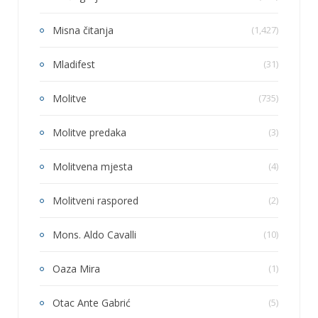
Misna čitanja
(1,427)
Mladifest
(31)
Molitve
(735)
Molitve predaka
(3)
Molitvena mjesta
(4)
Molitveni raspored
(2)
Mons. Aldo Cavalli
(10)
Oaza Mira
(1)
Otac Ante Gabrić
(5)