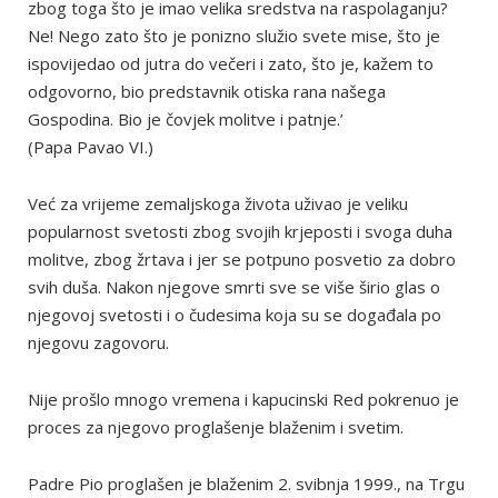
zbog toga što je imao velika sredstva na raspolaganju?
Ne! Nego zato što je ponizno služio svete mise, što je
ispovijedao od jutra do večeri i zato, što je, kažem to
odgovorno, bio predstavnik otiska rana našega
Gospodina. Bio je čovjek molitve i patnje.’
(Papa Pavao VI.)
Već za vrijeme zemaljskoga života uživao je veliku
popularnost svetosti zbog svojih krjeposti i svoga duha
molitve, zbog žrtava i jer se potpuno posvetio za dobro
svih duša. Nakon njegove smrti sve se više širio glas o
njegovoj svetosti i o čudesima koja su se događala po
njegovu zagovoru.
Nije prošlo mnogo vremena i kapucinski Red pokrenuo je
proces za njegovo proglašenje blaženim i svetim.
Padre Pio proglašen je blaženim 2. svibnja 1999., na Trgu