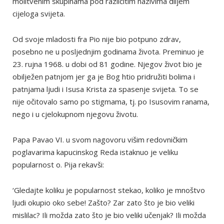
molitvenim skupinama pod različitim nazivima diljem
cijeloga svijeta.
Od svoje mladosti fra Pio nije bio potpuno zdrav,
posebno ne u posljednjim godinama života. Preminuo je
23. rujna 1968. u dobi od 81 godine. Njegov život bio je
obilježen patnjom jer ga je Bog htio pridružiti bolima i
patnjama ljudi i Isusa Krista za spasenje svijeta. To se
nije očitovalo samo po stigmama, tj. po Isusovim ranama,
nego i u cjelokupnom njegovu životu.
Papa Pavao VI. u svom nagovoru višim redovničkim
poglavarima kapucinskog Reda istaknuo je veliku
popularnost o. Pija rekavši:
‘Gledajte koliku je popularnost stekao, koliko je mnoštvo
ljudi okupio oko sebe! Zašto? Zar zato što je bio veliki
mislilac? Ili možda zato što je bio veliki učenjak? Ili možda