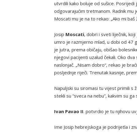
utvrdili kako boluje od sušice. Posrijedi 
odgovarajućim tretmanom. Radnik mu je, 
Moscati mu je na to rekao: „Ako mi baš žel
Josip
Moscati
, dobri i sveti liječnik, k
umro je razmjerno mlad, u dobi od 47 g
je jutra, prema običaju, obišao bolesnike 
njegovi pacijenti uzalud čekali. Oko dva
naslonjač. „Nisam dobro“, rekao je braći,
posljednje riječi. Trenutak kasnije, prem
Napuljski su siromasi tu vijest primili s ž
stekli su “sveca na nebu”, kakvim su ga s
Ivan Pavao II
. potvrdio je tu njihovu u
Ime Josip hebrejskoga je podrijetla i zn