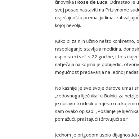
činovnika i
Rose de Luca
. Odrastao je u
svoj posao nastaviti na Prizivnome sudu.
osjećajnošću prema ljudima, zahvaljujući č
kojoj nevolji.
Kako bi za njih učinio nešto konkretno, o
raspolaganje stavljala medicina, donosio
uspio steći već s 22 godine, i to s naj
natječaja na kojima je pobijedio, otvorivš
mogućnost predavanja na jednoj nadasve 
No kasnije je sve svoje darove uma i sr
„redovnoga liječnika“ u Bolnici za neizlj
je upravo to idealno mjesto na kojemu će
sam ovako opisao: „Poslanje je liječnik
pomažući, praštajući i žrtvujući se.“
Jednom je prigodom uspio dijagnosticir