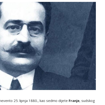
nevento 25. lipnja 1880., kao sedmo dijete
Franje
, sudskog