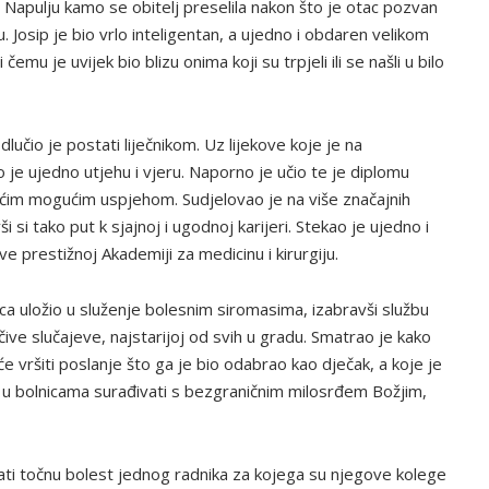
 Napulju kamo se obitelj preselila nakon što je otac pozvan
 Josip je bio vrlo inteligentan, a ujedno i obdaren velikom
emu je uvijek bio blizu onima koji su trpjeli ili se našli u bilo
dlučio je postati liječnikom. Uz lijekove koje je na
 je ujedno utjehu i vjeru. Naporno je učio te je diplomu
većim mogućim uspjehom. Sudjelovao je na više značajnih
i si tako put k sjajnoj i ugodnoj karijeri. Stekao je ujedno i
prestižnoj Akademiji za medicinu i kirurgiju.
ca uložio u služenje bolesnim siromasima, izabravši službu
ečive slučajeve, najstarijoj od svih u gradu. Smatrao je kako
 vršiti poslanje što ga je bio odabrao kao dječak, a koje je
a u bolnicama surađivati s bezgraničnim milosrđem Božjim,
ati točnu bolest jednog radnika za kojega su njegove kolege