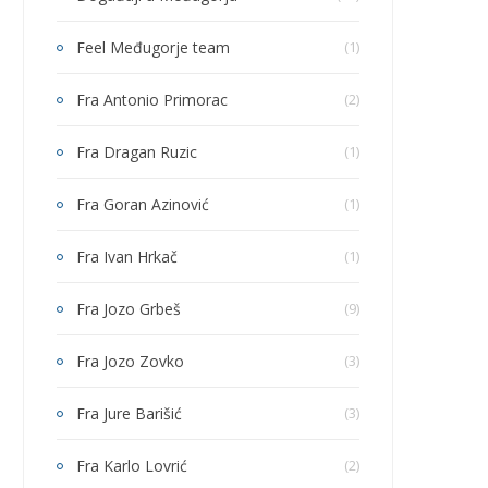
Feel Međugorje team
(1)
Fra Antonio Primorac
(2)
Fra Dragan Ruzic
(1)
Fra Goran Azinović
(1)
Fra Ivan Hrkač
(1)
Fra Jozo Grbeš
(9)
Fra Jozo Zovko
(3)
Fra Jure Barišić
(3)
Fra Karlo Lovrić
(2)