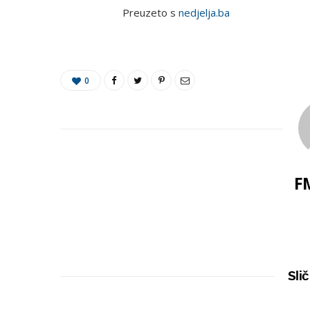
Preuzeto s
nedjelja.ba
0
F
Slič