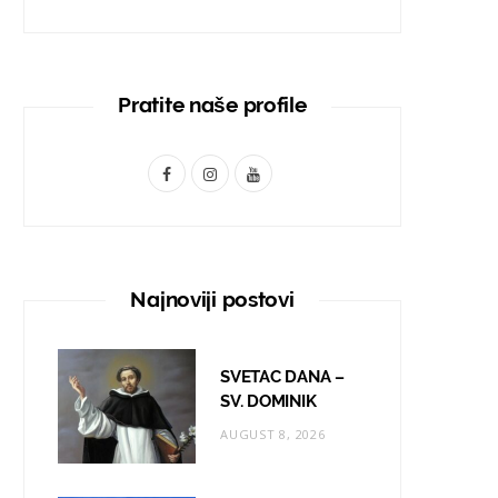
Pratite naše profile
F
I
Y
a
n
o
c
s
u
e
t
T
Najnoviji postovi
b
a
u
o
g
b
SVETAC DANA –
o
r
e
SV. DOMINIK
AUGUST 8, 2026
k
a
m