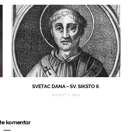
SVETAC DANA – SV. SIKSTO II.
AUGUST 7, 2026
ite komentar