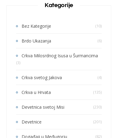
Kategorije
Bez Kategorije
(10)
Brdo Ukazanja
(6)
Crkva Milosrdnog Isusa u Šurmancima
(3)
Crkva svetog Jakova
(4)
Crkva u Hrvata
(135)
Devetnica svetoj Misi
(230)
Devetnice
(201)
Događaji u Međugorju
(82)