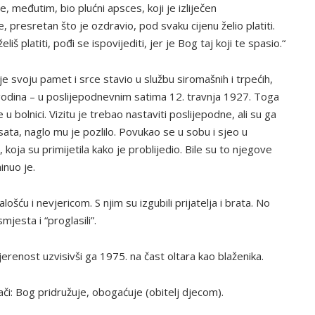
je, međutim, bio plućni apsces, koji je izliječen
presretan što je ozdravio, pod svaku cijenu želio platiti.
iš platiti, pođi se ispovijediti, jer je Bog taj koji te spasio.“
oji je svoju pamet i srce stavio u službu siromašnih i trpećih,
odina – u poslijepodnevnim satima 12. travnja 1927. Toga
u bolnici. Vizitu je trebao nastaviti poslijepodne, ali su ga
 sata, naglo mu je pozlilo. Povukao se u sobu i sjeo u
 koja su primijetila kako je problijedio. Bile su to njegove
inuo je.
alošću i nevjericom. S njim su izgubili prijatelja i brata. No
mjesta i “proglasili”.
vjerenost uzvisivši ga 1975. na čast oltara kao blaženika.
ači: Bog pridružuje, obogaćuje (obitelj djecom).