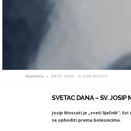
»
Naslovnica
SVETAC DANA – SV. JOSIP MOSCATI
SVETAC DANA – SV. JOSIP
Josip Moscati je „sveti liječnik“. S
se ophoditi prema bolesnicima.