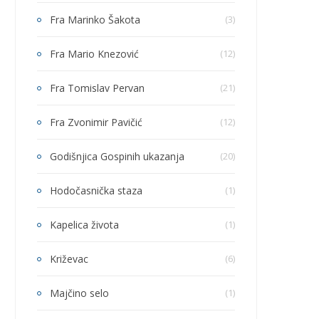
Fra Marinko Šakota
(3)
Fra Mario Knezović
(12)
Fra Tomislav Pervan
(21)
Fra Zvonimir Pavičić
(12)
Godišnjica Gospinih ukazanja
(20)
Hodočasnička staza
(1)
Kapelica života
(1)
Križevac
(6)
Majčino selo
(1)