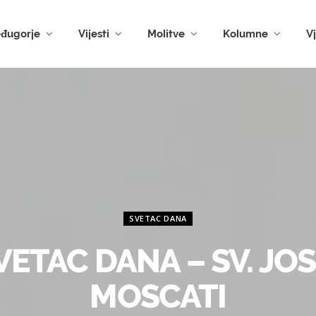
đugorje
Vijesti
Molitve
Kolumne
V
SVETAC DANA
VETAC DANA – SV. JOS
MOSCATI