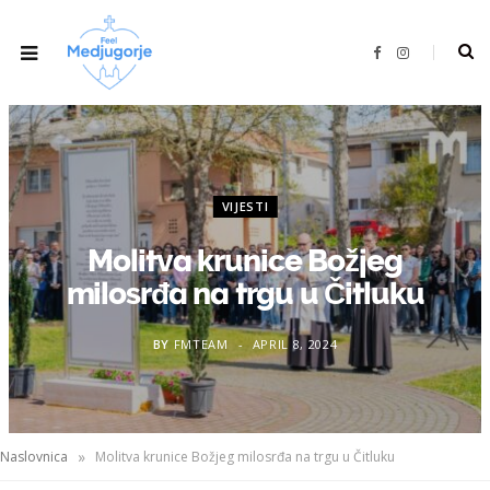
F
I
a
n
c
s
e
t
b
a
o
g
o
r
k
a
m
VIJESTI
Molitva krunice Božjeg
milosrđa na trgu u Čitluku
BY
FMTEAM
APRIL 8, 2024
»
Naslovnica
Molitva krunice Božjeg milosrđa na trgu u Čitluku