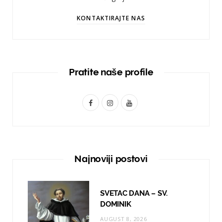
KONTAKTIRAJTE NAS
Pratite naše profile
F
I
Y
a
n
o
c
s
u
e
t
T
Najnoviji postovi
b
a
u
o
g
b
SVETAC DANA – SV.
o
r
e
DOMINIK
AUGUST 8, 2026
k
a