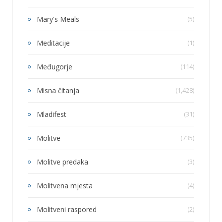
Mary's Meals
(5)
Meditacije
(1)
Međugorje
(114)
Misna čitanja
(1,428)
Mladifest
(31)
Molitve
(735)
Molitve predaka
(3)
Molitvena mjesta
(4)
Molitveni raspored
(2)