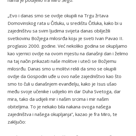
nama je podijelio fra Miro Šego:
„Evo i danas smo se ovdje okupili na Trgu žrtava
Domovinskog rata u Čitluku, u središtu Čitluka, kako bi u
zajedništvu sa svim ljudima svijeta danas obilježili
svetkovinu Božjega milosrđa koju je sveti Ivan Pavao II.
proglasio 2000. godine. Već nekoliko godina se okupljamo
kao vjernici ovdje na ovom mjestu na današnji dan i želimo
na taj način prikazati naše molitve i uteći se Božjemu
milosrđu. Danas smo u molitvi rekli da smo se okupili
ovdje da Gospodin uđe u ovo naše zajedništvo kao što
smo to čuli u današnjem evanđelju, kako je Isus ušao
među svoje učenike i udijelio im dar Duha Svetoga, dar
mira, tako da udijeli mir i našim srcima i mir našim
obiteljima. To je nekako bila nakana ovoga našega
zajedništva i našega okupljanja”, kazao je fra Miro, te
zaključio: