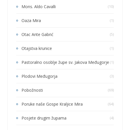
Mons. Aldo Cavalli
(10)
Oaza Mira
(1)
Otac Ante Gabrić
(5)
Otajstva krunice
(1)
Pastoralno osoblje župe sv. Jakova Međugorje
(1)
Plodovi Međugorja
(3)
Pobožnosti
(69)
Poruke naše Gospe Kraljice Mira
(64)
Posjete drugim župama
(4)