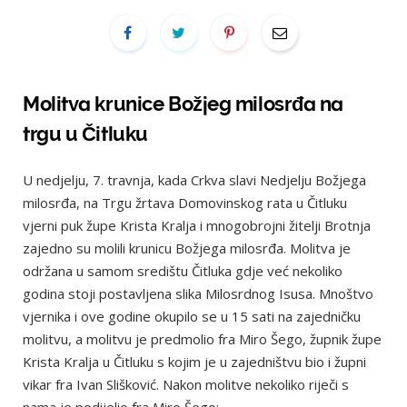
Molitva krunice Božjeg milosrđa na
trgu u Čitluku
U nedjelju, 7. travnja, kada Crkva slavi Nedjelju Božjega
milosrđa, na Trgu žrtava Domovinskog rata u Čitluku
vjerni puk župe Krista Kralja i mnogobrojni žitelji Brotnja
zajedno su molili krunicu Božjega milosrđa. Molitva je
održana u samom središtu Čitluka gdje već nekoliko
godina stoji postavljena slika Milosrdnog Isusa. Mnoštvo
vjernika i ove godine okupilo se u 15 sati na zajedničku
molitvu, a molitvu je predmolio fra Miro Šego, župnik župe
Krista Kralja u Čitluku s kojim je u zajedništvu bio i župni
vikar fra Ivan Slišković. Nakon molitve nekoliko riječi s