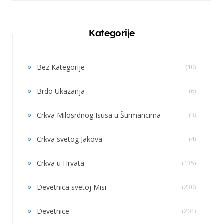
Kategorije
Bez Kategorije
(10)
Brdo Ukazanja
(6)
Crkva Milosrdnog Isusa u Šurmancima
(3)
Crkva svetog Jakova
(4)
Crkva u Hrvata
(135)
Devetnica svetoj Misi
(230)
Devetnice
(201)