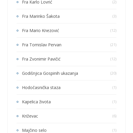
Fra Karlo Lovrić
(2)
Fra Marinko Šakota
(3)
Fra Mario Knezović
(12)
Fra Tomislav Pervan
(21)
Fra Zvonimir Pavičić
(12)
Godišnjica Gospinih ukazanja
(20)
Hodočasnička staza
(1)
Kapelica života
(1)
Križevac
(6)
Majčino selo
(1)