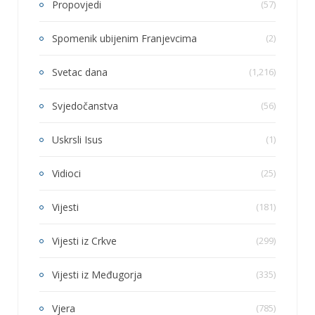
Propovjedi
(57)
Spomenik ubijenim Franjevcima
(2)
Svetac dana
(1,216)
Svjedočanstva
(56)
Uskrsli Isus
(1)
Vidioci
(25)
Vijesti
(181)
Vijesti iz Crkve
(299)
Vijesti iz Međugorja
(335)
Vjera
(785)