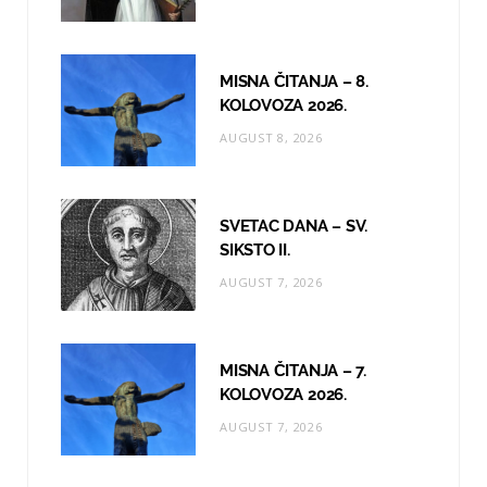
m
MISNA ČITANJA – 8.
KOLOVOZA 2026.
AUGUST 8, 2026
SVETAC DANA – SV.
SIKSTO II.
AUGUST 7, 2026
MISNA ČITANJA – 7.
KOLOVOZA 2026.
AUGUST 7, 2026