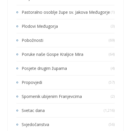
Pastoralno osoblje župe sv. Jakova Međugorje
(1)
Plodovi Međugorja
(3)
Pobožnosti
(69)
Poruke naše Gospe Kraljice Mira
(64)
Posjete drugim župama
(4)
Propovjedi
(57)
Spomenik ubijenim Franjevcima
(2)
Svetac dana
(1,216)
Svjedočanstva
(56)