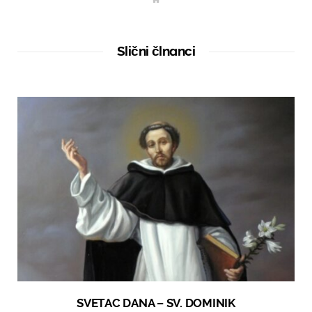
e
b
s
i
t
Slični člnanci
e
SVETAC DANA – SV. DOMINIK