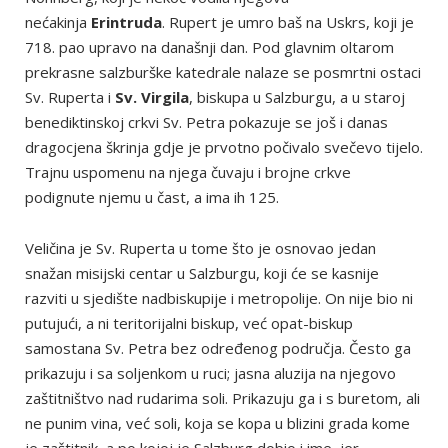
nećakinja
Erintruda
. Rupert je umro baš na Uskrs, koji je
718. pao upravo na današnji dan. Pod glavnim oltarom
prekrasne salzburške katedrale nalaze se posmrtni ostaci
Sv. Ruperta i
Sv. Virgila
, biskupa u Salzburgu, a u staroj
benediktinskoj crkvi Sv. Petra pokazuje se još i danas
dragocjena škrinja gdje je prvotno počivalo svečevo tijelo.
Trajnu uspomenu na njega čuvaju i brojne crkve
podignute njemu u čast, a ima ih 125.
Veličina je Sv. Ruperta u tome što je osnovao jedan
snažan misijski centar u Salzburgu, koji će se kasnije
razviti u sjedište nadbiskupije i metropolije. On nije bio ni
putujući, a ni teritorijalni biskup, već opat-biskup
samostana Sv. Petra bez određenog područja. Često ga
prikazuju i sa soljenkom u ruci; jasna aluzija na njegovo
zaštitništvo nad rudarima soli. Prikazuju ga i s buretom, ali
ne punim vina, već soli, koja se kopa u blizini grada kome