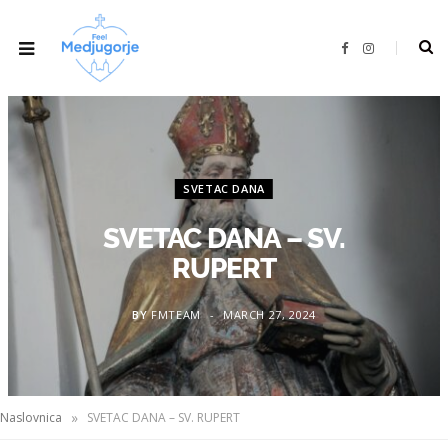
F
I
a
n
c
s
e
t
b
a
o
g
o
r
k
a
m
SVETAC DANA
SVETAC DANA – SV.
RUPERT
BY
FMTEAM
MARCH 27, 2024
»
Naslovnica
SVETAC DANA – SV. RUPERT