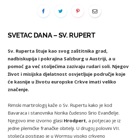
SVETAC DANA – SV. RUPERT
Sv. Ruperta štuje kao svog zaštitnika grad,
nadbiskupija i pokrajina Salzburg u Austriji, a u
pomoć ga već stoljećima zazivaju rudari soli. Njegov
život i misijska djelatnost osvjetljuje područje koje
će kasnije u životu europske Crkve imati veliko
značenje.
Rimski martirologij kaže o Sv. Rupertu kako je kod
Bavaraca i stanovnika Norika čudesno širio Evanđelje.
Njegovo ime izvorno glasi
Hrodpert
, a potjecao je iz
jedne plemićke franačke obitelji. U drugoj polovini VII.
stoljeća postigao je u Wormsu visoko crkveno