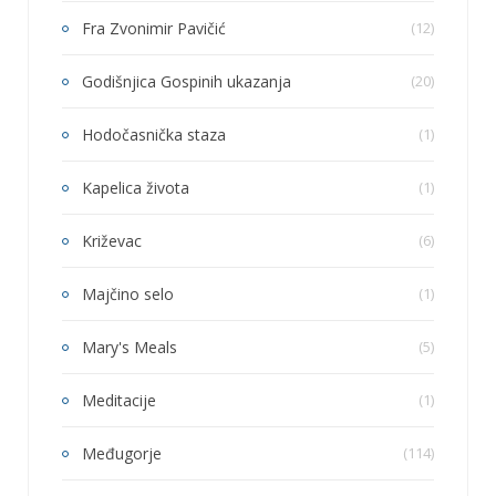
Fra Zvonimir Pavičić
(12)
Godišnjica Gospinih ukazanja
(20)
Hodočasnička staza
(1)
Kapelica života
(1)
Križevac
(6)
Majčino selo
(1)
Mary's Meals
(5)
Meditacije
(1)
Međugorje
(114)