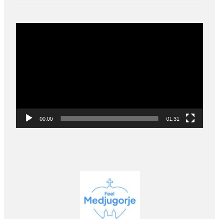
Video
Player
00:00
01:31