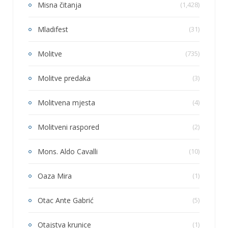
Misna čitanja
(1,428)
Mladifest
(31)
Molitve
(735)
Molitve predaka
(3)
Molitvena mjesta
(4)
Molitveni raspored
(2)
Mons. Aldo Cavalli
(10)
Oaza Mira
(1)
Otac Ante Gabrić
(5)
Otajstva krunice
(1)