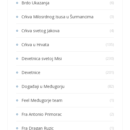
Brdo Ukazanja
(6)
Crkva Milosrdnog Isusa u Šurmancima
(3)
Crkva svetog Jakova
(4)
Crkva u Hrvata
(135)
Devetnica svetoj Misi
(230)
Devetnice
(201)
Događaji u Međugorju
(82)
Feel Međugorje team
(1)
Fra Antonio Primorac
(2)
Fra Dragan Ruzic
(1)