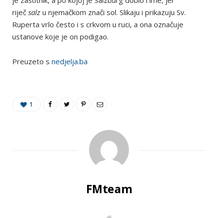
je zaštitnik, a po kojoj je Salzburg dobio i ime, jer
riječ
salz
u njemačkom znači sol. Slikaju i prikazuju Sv.
Ruperta vrlo često i s crkvom u ruci, a ona označuje
ustanove koje je on podigao.
Preuzeto s
nedjelja.ba
1
FMteam
W