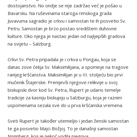
dostojanstvo. No ondje se nije zadržao već je pošao u
Bavarsku. Na ruševinama staroga rimskoga grada
Juvavuma sagradio je crkvu i samostan te ih posvetio Sv.
Petru. Samostan je brzo postao središtem duhovne
kulture. Oko njega je nastao jedan od najljepših gradova
na svijetu – Salzburg.
Crkvi Sv. Petra pripadala je i crkva u Pongau, koja se
danas zove ćelija Sv. Maksimilijana, a spominje na tragove
ranijeg kršćanstva. Maksimilijan je u III. stoljeću bio prvi
mučenik Štajerske. Prenijevši njegove relikvije u svoj
biskupski dvor kod Sv. Petra, Rupert je udario temelje
tradicije za kasniju biskupiju u Salzburgu, koja je raznim
uspomenama sezala sve do u prva kršćanska vremena.
Sveti Rupert je također utemeljio i jedan ženski samostan
te ga posvetio Majci Božjoj. To je današnji samostan
Nonnberg, koji je nekoć vodila njegova