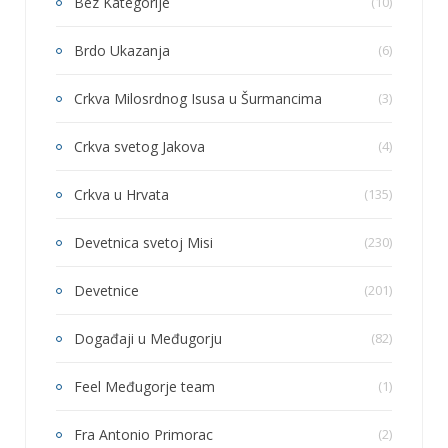
Bez Kategorije
(10)
Brdo Ukazanja
(6)
Crkva Milosrdnog Isusa u Šurmancima
(3)
Crkva svetog Jakova
(4)
Crkva u Hrvata
(135)
Devetnica svetoj Misi
(230)
Devetnice
(201)
Događaji u Međugorju
(82)
Feel Međugorje team
(1)
Fra Antonio Primorac
(2)