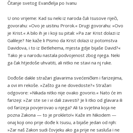
Čitanje svetog Evanđelja po Ivanu
U ono vrijeme: Kad su neki iz naroda čuli Isusove riječi,
govorahu: »Ovo je uistinu Prorok.« Drugi govorahu: »Ovo
je Krist.« A bilo ih je i koji su pitali: »Pa zar Krist dolazi iz
Galileje? Ne kaže li Pismo da Krist dolazi iz potomstva
Davidova, i to iz Betlehema, mjesta gdje bijaše David?«
Tako je u narodu nastala podvojenost zbog njega. Neki
ga čak htjedoše uhvatiti, ali nitko ne stavi na nj ruke.
Dođoše dakle stražari glavarima svećeničkim i farizejima,
a ovi im rekoše. »Zašto ga ne dovedoste?« Stražari
odgovore: »Nikada nitko nije ovako govorio.« Nato će im
farizeji: »Zar ste se i vi dali zavesti? Je li itko od glavara ili
od farizeja povjerovao u njega? Ali ta svjetina koja ne
pozna Zakona — to je prokleto!« Kaže im Nikodem —
onaj koji ono prije dođe k Isusu, a bijaše jedan od njih:
»Zar naš Zakon sudi čovjeku ako ga prije ne sasluša i ne