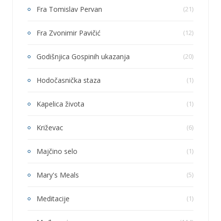
Fra Tomislav Pervan
(21)
Fra Zvonimir Pavičić
(12)
Godišnjica Gospinih ukazanja
(20)
Hodočasnička staza
(1)
Kapelica života
(1)
Križevac
(6)
Majčino selo
(1)
Mary's Meals
(5)
Meditacije
(1)