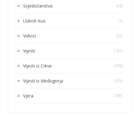
Svjedočanstva
(56)
Uskrsli Isus
(1)
Vidioci
(25)
Vijesti
(181)
Vijesti iz Crkve
(299)
Vijesti iz Međugorja
(335)
Vjera
(785)