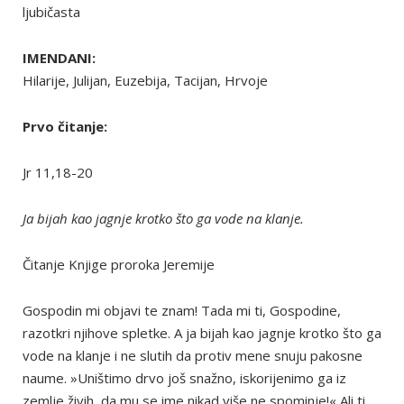
ljubičasta
IMENDANI:
Hilarije, Julijan, Euzebija, Tacijan, Hrvoje
Prvo čitanje:
Jr 11,18-20
Ja bijah kao jagnje krotko što ga vode na klanje.
Čitanje Knjige proroka Jeremije
Gospodin mi objavi te znam! Tada mi ti, Gospodine,
razotkri njihove spletke. A ja bijah kao jagnje krotko što ga
vode na klanje i ne slutih da protiv mene snuju pakosne
naume. »Uništimo drvo još snažno, iskorijenimo ga iz
zemlje živih, da mu se ime nikad više ne spominje!« Ali ti,