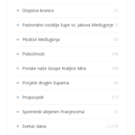
Otajstva krunice
(1)
Pastoralno osoblje župe sv. Jakova Međugorje
(1)
Plodovi Međugorja
(3)
Pobožnosti
(69)
Poruke naše Gospe Kraljice Mira
(64)
Posjete drugim župama
(4)
Propovjedi
(57)
Spomenik ubijenim Franjevcima
(2)
Svetac dana
(1,213)