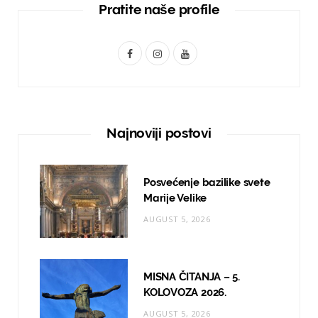
Pratite naše profile
F
I
Y
a
n
o
c
s
u
e
t
T
Najnoviji postovi
b
a
u
o
g
b
Posvećenje bazilike svete
o
r
e
Marije Velike
AUGUST 5, 2026
k
a
m
MISNA ČITANJA – 5.
KOLOVOZA 2026.
AUGUST 5, 2026