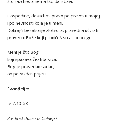
što razdire, a nema tko da izbavi.
Gospodine, dosudi mi pravo po pravosti mojoj
i po nevinosti koja je u meni.
Dokrajči bezakonje zlotvora, pravedna učvrsti,
pravedni Bože koji proničeš srca i bubrege.
Meni je štit Bog,
koji spasava čestita srca.
Bog je pravedan sudac,
on povazdan prijeti.
Evanđelje:
Iv 7,40-53
Zar Krist dolazi iz Galileje?