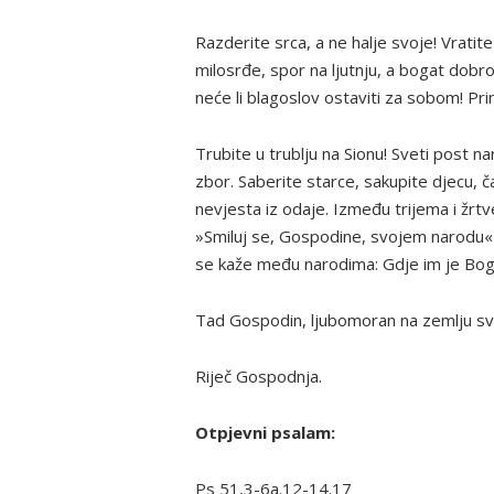
Razderite srca, a ne halje svoje! Vrati
milosrđe, spor na ljutnju, a bogat dobro
neće li blagoslov ostaviti za sobom! Pr
Trubite u trublju na Sionu! Sveti post n
zbor. Saberite starce, sakupite djecu, č
nevjesta iz odaje. Između trijema i žrt
»Smiluj se, Gospodine, svojem narodu« 
se kaže među narodima: Gdje im je Bo
Tad Gospodin, ljubomoran na zemlju sv
Riječ Gospodnja.
Otpjevni psalam:
Ps 51,3-6a.12-14.17