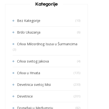
Kategorije
Bez Kategorije
(10)
Brdo Ukazanja
(6)
Crkva Milosrdnog Isusa u Šurmancima
(3)
Crkva svetog Jakova
(4)
Crkva u Hrvata
(135)
Devetnica svetoj Misi
(230)
Devetnice
(201)
Događaji u Međugorju
(82)