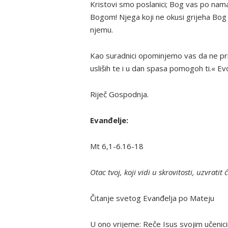
Kristovi smo poslanici; Bog vas po nama
Bogom! Njega koji ne okusi grijeha Bog
njemu.
Kao suradnici opominjemo vas da ne prim
usliših te i u dan spasa pomogoh ti.« E
Riječ Gospodnja.
Evanđelje:
Mt 6,1-6.16-18
Otac tvoj, koji vidi u skrovitosti, uzvratit ć
Čitanje svetog Evanđelja po Mateju
U ono vrijeme: Reče Isus svojim učenic