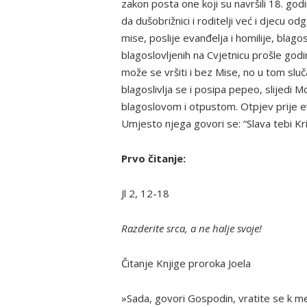
zakon posta one koji su navršili 18. go
da dušobrižnici i roditelji već i djecu 
mise, poslije evanđelja i homilije, blago
blagoslovljenih na Cvjetnicu prošle godi
može se vršiti i bez Mise, no u tom sluč
blagoslivlja se i posipa pepeo, slijedi M
blagoslovom i otpustom. Otpjev prije e
Umjesto njega govori se: “Slava tebi Kriste
Prvo čitanje:
Jl 2, 12-18
Razderite srca, a ne halje svoje!
Čitanje Knjige proroka Joela
»Sada, govori Gospodin, vratite se k me