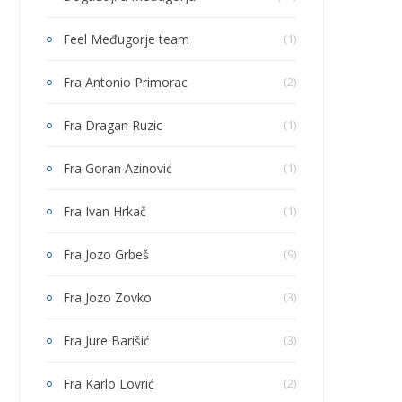
Feel Međugorje team
(1)
Fra Antonio Primorac
(2)
Fra Dragan Ruzic
(1)
Fra Goran Azinović
(1)
Fra Ivan Hrkač
(1)
Fra Jozo Grbeš
(9)
Fra Jozo Zovko
(3)
Fra Jure Barišić
(3)
Fra Karlo Lovrić
(2)