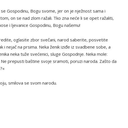
te se Gospodinu, Bogu svome, jer on je nježnost sama i
tom, on se nad zlom ražali. Tko zna neće li se opet ražaliti,
inose i ljevanice Gospodinu, Bogu našemu!
aredite, oglasite zbor svečani, narod saberite, posvetite
ak i nejač na prsima. Neka ženik iziđe iz svadbene sobe, a
venika neka tuže svećenici, sluge Gospodnje. Neka mole:
Ne prepusti baštine svoje sramoti, poruzi naroda. Zašto da
g?«
oju, smilova se svom narodu.