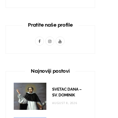
Pratite naše profile
F
I
Y
a
n
o
c
s
u
e
t
T
Najnoviji postovi
b
a
u
o
g
b
SVETAC DANA –
o
r
e
SV. DOMINIK
AUGUST 8, 2026
k
a
m