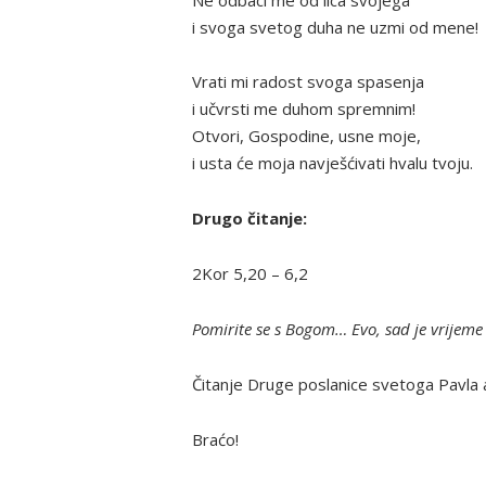
Ne odbaci me od lica svojega
i svoga svetog duha ne uzmi od mene!
Vrati mi radost svoga spasenja
i učvrsti me duhom spremnim!
Otvori, Gospodine, usne moje,
i usta će moja navješćivati hvalu tvoju.
Drugo čitanje:
2Kor 5,20 – 6,2
Pomirite se s Bogom… Evo, sad je vrijeme
Čitanje Druge poslanice svetoga Pavla
Braćo!