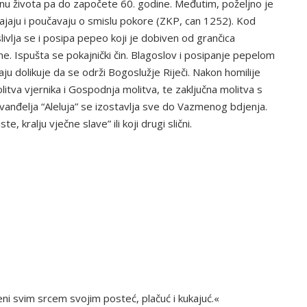
dinu života pa do započete 60. godine. Međutim, poželjno je
odgajaju i poučavaju o smislu pokore (ZKP, can 1252). Kod
slivlja se i posipa pepeo koji je dobiven od grančica
ne. Ispušta se pokajnički čin. Blagoslov i posipanje pepelom
aju dolikuje da se održi Bogoslužje Riječi. Nakon homilije
olitva vjernika i Gospodnja molitva, te zaključna molitva s
vanđelja “Aleluja” se izostavlja sve do Vazmenog bdjenja.
, kralju vječne slave” ili koji drugi slični.
ni svim srcem svojim posteć, plačuć i kukajuć.«