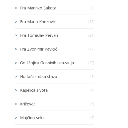
Fra Marinko Šakota
(3)
Fra Mario Knezović
(12)
Fra Tomislav Pervan
(21)
Fra Zvonimir Pavičić
(12)
Godišnjica Gospinih ukazanja
(20)
Hodočasnička staza
(1)
Kapelica života
(1)
Križevac
(6)
Majčino selo
(1)