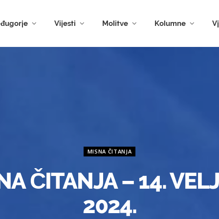
đugorje
Vijesti
Molitve
Kolumne
V
MISNA ČITANJA
NA ČITANJA – 14. VEL
2024.