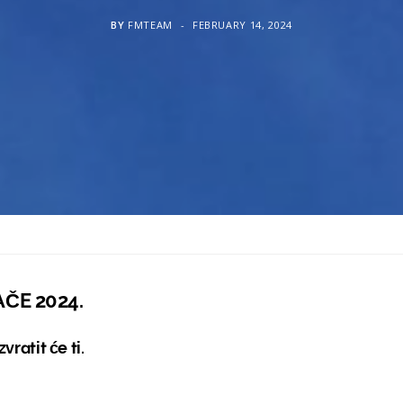
BY
FMTEAM
FEBRUARY 14, 2024
AČE 2024.
zvratit će ti.