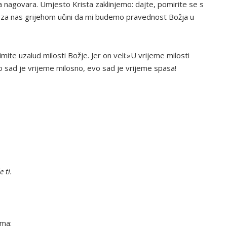
 nagovara. Umjesto Krista zaklinjemo: dajte, pomirite se s
 za nas grijehom učini da mi budemo pravednost Božja u
ite uzalud milosti Božje. Jer on veli:»U vrijeme milosti
vo sad je vrijeme milosno, evo sad je vrijeme spasa!
e ti.
ima: