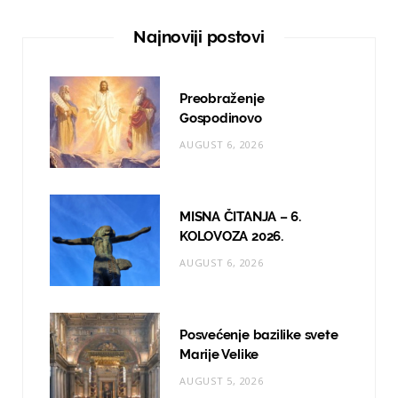
e
t
T
Najnoviji postovi
b
a
u
o
g
b
Preobraženje
o
r
e
Gospodinovo
AUGUST 6, 2026
k
a
m
MISNA ČITANJA – 6.
KOLOVOZA 2026.
AUGUST 6, 2026
Posvećenje bazilike svete
Marije Velike
AUGUST 5, 2026