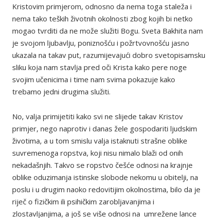
Kristovim primjerom, odnosno da nema toga staleža i
nema tako teških životnih okolnosti zbog kojih bi netko
mogao tvrditi da ne može služiti Bogu. Sveta Bakhita nam
je svojom ljubavlju, poniznošću i požrtvovnošću jasno
ukazala na takav put, razumijevajući dobro svetopisamsku
sliku koja nam stavlja pred oči Krista kako pere noge
svojim učenicima i time nam svima pokazuje kako
trebamo jedni drugima služiti.
No, valja primijetiti kako svi ne slijede takav Kristov
primjer, nego naprotiv i danas žele gospodariti ljudskim
životima, a u tom smislu valja istaknuti strašne oblike
suvremenoga ropstva, koji nisu nimalo blaži od onih
nekadašnjih. Takvo se ropstvo češće odnosi na krajnje
oblike oduzimanja istinske slobode nekomu u obitelji, na
poslu i u drugim naoko redovitijim okolnostima, bilo da je
riječ o fizičkim ili psihičkim zarobljavanjima i
zlostavljanjima, a još se više odnosi na umrežene lance