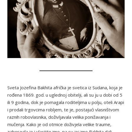
Sveta Jozefina Bakhita afrička je svetica iz Sudana, koja je
rođena 1869. god. u uglednoj obitelji, ali su ju u dobi od 5
ili 9 godina, dok je pomagala roditeljima u polju, oteli Arapi
i prodali trgovcima robljem, te je, postajući vlasništvom
raznih robovlasnika, doživljavala velika ponižavanja i
mučenja. Kako je od otmice doživjela velike traume,
zaboravila je i vlastito ime, pa su joj ime Bakhita dali