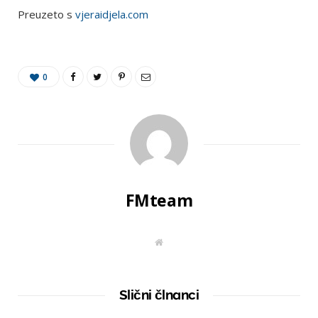
Preuzeto s
vjeraidjela.com
0
FMteam
W
e
b
s
i
t
Slični člnanci
e