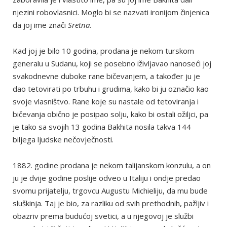
njezini robovlasnici. Moglo bi se nazvati ironijom činjenica
da joj ime znači
Sretna.
Kad joj je bilo 10 godina, prodana je nekom turskom
generalu u Sudanu, koji se posebno iživljavao nanoseći joj
svakodnevne duboke rane bičevanjem, a također ju je
dao tetovirati po trbuhu i grudima, kako bi ju označio kao
svoje vlasništvo. Rane koje su nastale od tetoviranja i
bičevanja obično je posipao solju, kako bi ostali ožiljci, pa
je tako sa svojih 13 godina Bakhita nosila takva 144
biljega ljudske nečovječnosti.
1882. godine prodana je nekom talijanskom konzulu, a on
ju je dvije godine poslije odveo u Italiju i ondje predao
svomu prijatelju, trgovcu Augustu Michieliju, da mu bude
sluškinja. Taj je bio, za razliku od svih prethodnih, pažljiv i
obazriv prema budućoj svetici, a u njegovoj je službi