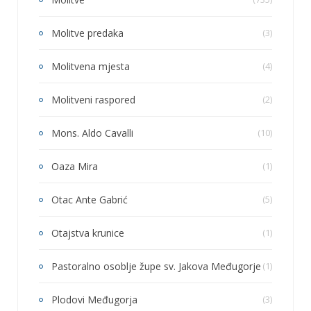
Molitve predaka
(3)
Molitvena mjesta
(4)
Molitveni raspored
(2)
Mons. Aldo Cavalli
(10)
Oaza Mira
(1)
Otac Ante Gabrić
(5)
Otajstva krunice
(1)
Pastoralno osoblje župe sv. Jakova Međugorje
(1)
Plodovi Međugorja
(3)