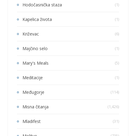
Hodočasnička staza
(1)
Kapelica života
(1)
Križevac
(6)
Majčino selo
(1)
Mary's Meals
(5)
Meditacije
(1)
Međugorje
(114)
Misna čitanja
(1,426)
Mladifest
(31)
Molitve
(735)