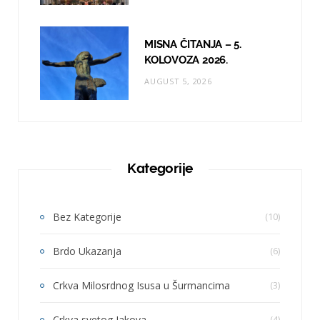
MISNA ČITANJA – 5.
KOLOVOZA 2026.
AUGUST 5, 2026
Kategorije
Bez Kategorije
(10)
Brdo Ukazanja
(6)
Crkva Milosrdnog Isusa u Šurmancima
(3)
Crkva svetog Jakova
(4)