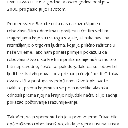
Ivan Pavao II. 1992. godine, a osam godina poslije –
2000. proglasio ju je i svetom.
Primjer svete Bakhite nuka nas na razmišljanje o
robovlasničkim odnosima u povijesti i čestim velikim
tragedijama koje su iza toga stajale, ali nuka nas i na
razmišljanje o trgovini ljudima, koja je prilično raširena u
naše vrijeme. Iako nam poneki primjeri pokazuju da
robovlasništvo u konkretnim prilikama nije nužno moralo
biti nepravedno, češće se ipak događalo da su robovi bili
ljudi bez ikakvih prava i bez priznanja čovječnosti. O takva
dva različita pristupa svjedoči nam i životopis svete
Bakhite, prema kojemu su se prvih nekoliko vlasnika
odnosili prema njoj na krajnje neljudski način, ali je zadnji
pokazao poštovanje i razumijevanje.
Također, valja spomenuti da je u prvo vrijeme Crkve bilo
općerašireno robovlasništvo, ali da je vjera u Isusa Krista