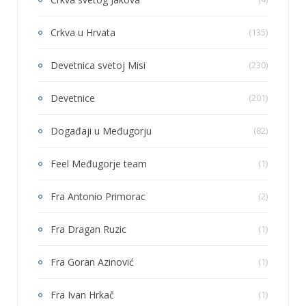
Crkva u Hrvata
(135)
Devetnica svetoj Misi
(230)
Devetnice
(201)
Događaji u Međugorju
(82)
Feel Međugorje team
(1)
Fra Antonio Primorac
(2)
Fra Dragan Ruzic
(1)
Fra Goran Azinović
(1)
Fra Ivan Hrkač
(1)