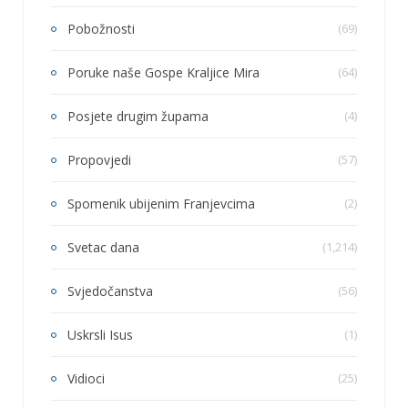
Pobožnosti
(69)
Poruke naše Gospe Kraljice Mira
(64)
Posjete drugim župama
(4)
Propovjedi
(57)
Spomenik ubijenim Franjevcima
(2)
Svetac dana
(1,214)
Svjedočanstva
(56)
Uskrsli Isus
(1)
Vidioci
(25)