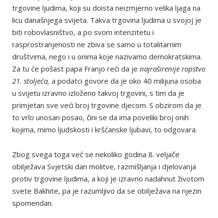
trgovine ljudima, koji su doista neizmjerno velika ljaga na
licu današnjega svijeta. Takva trgovina ljudima u svojoj je
biti robovlasništvo, a po svom intenzitetu i
rasprostranjenosti ne zbiva se samo u totalitarnim
društvima, nego i u onima koje nazivamo demokratskima.
Za tu će pošast papa Franjo reći da je
najraširenije ropstvo
21. stoljeća,
a podatci govore da je oko 40 milijuna osoba
u svijetu izravno izloženo takvoj trgovini, s tim da je
primjetan sve veći broj trgovine djecom. S obzirom da je
to vrlo unosan posao, čini se da ima poveliki broj onih
kojima, mimo ljudskosti i kršćanske ljubavi, to odgovara.
Zbog svega toga već se nekoliko godina 8. veljače
obilježava Svjetski dan molitve, razmišljanja i djelovanja
protiv trgovine ljudima, a koji je izravno nadahnut životom
svete Bakhite, pa je razumljivo da se obilježava na njezin
spomendan.