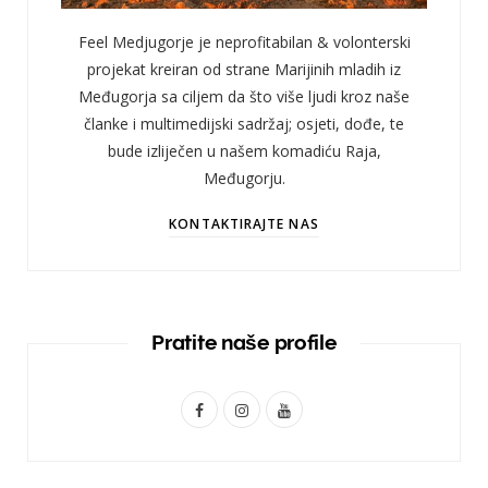
Feel Medjugorje je neprofitabilan & volonterski
projekat kreiran od strane Marijinih mladih iz
Međugorja sa ciljem da što više ljudi kroz naše
članke i multimedijski sadržaj; osjeti, dođe, te
bude izliječen u našem komadiću Raja,
Međugorju.
KONTAKTIRAJTE NAS
Pratite naše profile
F
I
Y
a
n
o
c
s
u