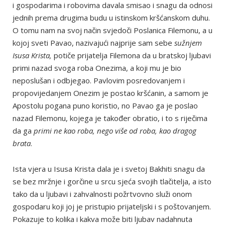
i gospodarima i robovima davala smisao i snagu da odnosi
jednih prema drugima budu u istinskom kršćanskom duhu.
O tomu nam na svoj način svjedoči Poslanica Filemonu, a u
kojoj sveti Pavao, nazivajući najprije sam sebe
sužnjem
Isusa Krista,
potiče prijatelja Filemona da u bratskoj ljubavi
primi nazad svoga roba Onezima, a koji mu je bio
neposlušan i odbjegao. Pavlovim posredovanjem i
propovijedanjem Onezim je postao kršćanin, a samom je
Apostolu pogana puno koristio, no Pavao ga je poslao
nazad Filemonu, kojega je također obratio, i to s riječima
da ga
primi ne kao roba, nego više od roba, kao dragog
brata
.
Ista vjera u Isusa Krista dala je i svetoj Bakhiti snagu da
se bez mržnje i gorčine u srcu sjeća svojih tlačitelja, a isto
tako da u ljubavi i zahvalnosti požrtvovno služi onom
gospodaru koji joj je pristupio prijateljski i s poštovanjem.
Pokazuje to kolika i kakva može biti ljubav nadahnuta