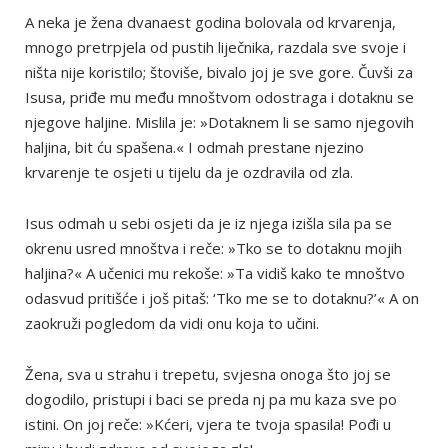
A neka je žena dvanaest godina bolovala od krvarenja,
mnogo pretrpjela od pustih liječnika, razdala sve svoje i
ništa nije koristilo; štoviše, bivalo joj je sve gore. Čuvši za
Isusa, priđe mu među mnoštvom odostraga i dotaknu se
njegove haljine. Mislila je: »Dotaknem li se samo njegovih
haljina, bit ću spašena.« I odmah prestane njezino
krvarenje te osjeti u tijelu da je ozdravila od zla.
Isus odmah u sebi osjeti da je iz njega izišla sila pa se
okrenu usred mnoštva i reče: »Tko se to dotaknu mojih
haljina?« A učenici mu rekoše: »Ta vidiš kako te mnoštvo
odasvud pritišće i još pitaš: ‘Tko me se to dotaknu?’« A on
zaokruži pogledom da vidi onu koja to učini.
Žena, sva u strahu i trepetu, svjesna onoga što joj se
dogodilo, pristupi i baci se preda nj pa mu kaza sve po
istini. On joj reče: »Kćeri, vjera te tvoja spasila! Pođi u