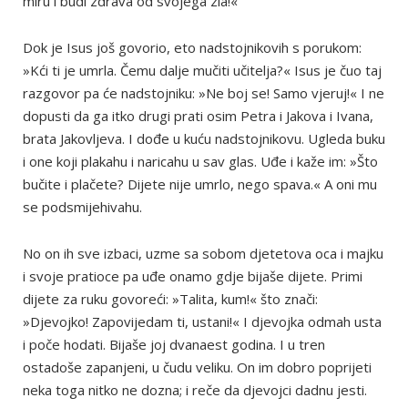
miru i budi zdrava od svojega zla!«
Dok je Isus još govorio, eto nadstojnikovih s porukom:
»Kći ti je umrla. Čemu dalje mučiti učitelja?« Isus je čuo taj
razgovor pa će nadstojniku: »Ne boj se! Samo vjeruj!« I ne
dopusti da ga itko drugi prati osim Petra i Jakova i Ivana,
brata Jakovljeva. I dođe u kuću nadstojnikovu. Ugleda buku
i one koji plakahu i naricahu u sav glas. Uđe i kaže im: »Što
bučite i plačete? Dijete nije umrlo, nego spava.« A oni mu
se podsmijehivahu.
No on ih sve izbaci, uzme sa sobom djetetova oca i majku
i svoje pratioce pa uđe onamo gdje bijaše dijete. Primi
dijete za ruku govoreći: »Talita, kum!« što znači:
»Djevojko! Zapovijedam ti, ustani!« I djevojka odmah usta
i poče hodati. Bijaše joj dvanaest godina. I u tren
ostadoše zapanjeni, u čudu veliku. On im dobro poprijeti
neka toga nitko ne dozna; i reče da djevojci dadnu jesti.