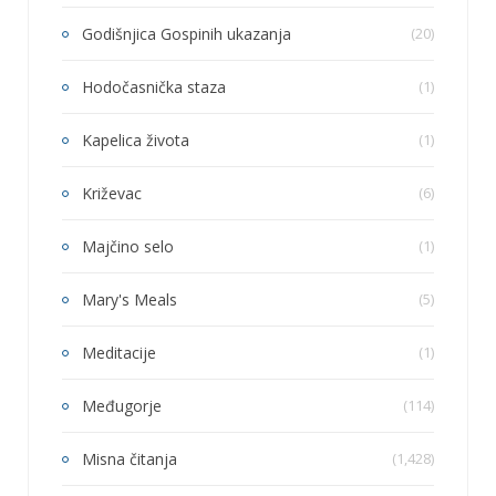
Godišnjica Gospinih ukazanja
(20)
Hodočasnička staza
(1)
Kapelica života
(1)
Križevac
(6)
Majčino selo
(1)
Mary's Meals
(5)
Meditacije
(1)
Međugorje
(114)
Misna čitanja
(1,428)