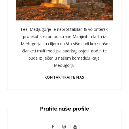
Feel Medjugorje je neprofitabilan & volonterski
projekat kreiran od strane Marijinih mladih iz
Međugorja sa ciljem da što više ljudi kroz naše
članke i multimedijski sadržaj; osjeti, dođe, te
bude izliječen u našem komadiću Raja,
Međugorju.
KONTAKTIRAJTE NAS
Pratite naše profile
F
I
Y