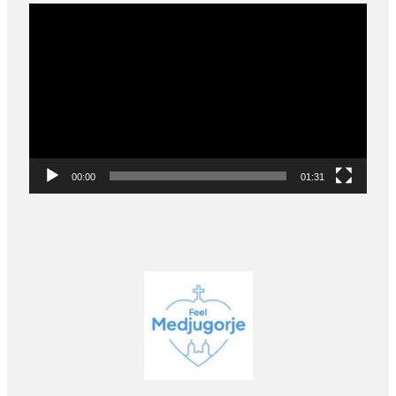
Video
Player
00:00
01:31