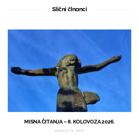
i
t
Slični člnanci
e
MISNA ČITANJA – 8. KOLOVOZA 2026.
AUGUST 8, 2026