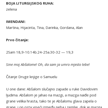
BOJA LITURGIJSKOG RUHA:
zelena
IMENDANI:
Martina, Hijacinta, Tina, Darinka, Gordana, Alan
Prvo čitanje:
2Sam 18,9-10.14b.24-25a.30-32 — 19,3
Sine moj Abšalome! Oh, da sam ja umro mjesto tebe!
Čitanje Druge knjige o Samuelu
U one dane: Abšalom slučajno zapade u ruke Davidovim
ljudima. Abšalom je jahao na mazgi, a mazga naiđe pod
grane velika hrasta, tako te je Abšalomu glava zapela o
grane, i on osta viseći između neba i zemlje, dok je mazga