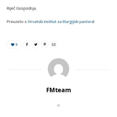
Riječ Gospodnja.
Preuzeto s
Hrvatski institut za liturgijski pastoral
0
FMteam
W
e
b
s