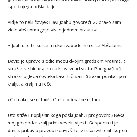
ispod njega otišla dalje.
Vidje to neki čovjek i javi Joabu govoreći: »Upravo sam
vidio Abšaloma gdje visi o jednom hrastu.«
A Joab uze tri sulice u ruke i zabode ih u srce Abšalomu.
David je upravo sjedio među dvojim gradskim vratima, a
stražar se bio uspeo na krov iznad vrata. Podigavši oči,
stražar ugleda čovjeka kako trči sam. Stražar povika i javi
kralju, a kralj mu reče:
»Odmakni se i stani!« On se odmakne i stade.
Uto stiže Etiopljanin koga posla Joab, i progovori: »Neka
moj gospodar kralj primi veselu vijest. Gospodin ti je
danas pribavio pravdu izbavivši te iz ruku svih onih koji su