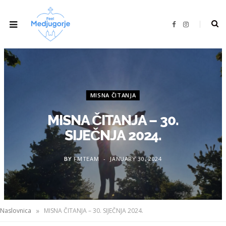
F
I
a
n
c
s
e
t
b
a
o
g
o
r
k
a
m
MISNA ČITANJA
MISNA ČITANJA – 30.
SIJEČNJA 2024.
BY
FMTEAM
JANUARY 30, 2024
»
Naslovnica
MISNA ČITANJA – 30. SIJEČNJA 2024.