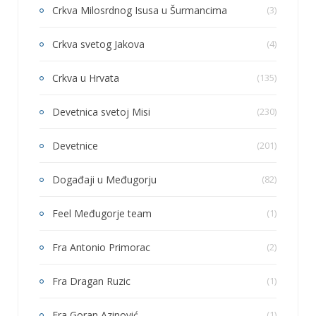
Crkva Milosrdnog Isusa u Šurmancima
(3)
Crkva svetog Jakova
(4)
Crkva u Hrvata
(135)
Devetnica svetoj Misi
(230)
Devetnice
(201)
Događaji u Međugorju
(82)
Feel Međugorje team
(1)
Fra Antonio Primorac
(2)
Fra Dragan Ruzic
(1)
Fra Goran Azinović
(1)