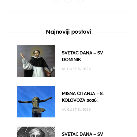
a
n
o
c
s
u
e
t
T
Najnoviji postovi
b
a
u
o
g
b
SVETAC DANA – SV.
o
r
e
DOMINIK
AUGUST 8, 2026
k
a
m
MISNA ČITANJA – 8.
KOLOVOZA 2026.
AUGUST 8, 2026
SVETAC DANA – SV.