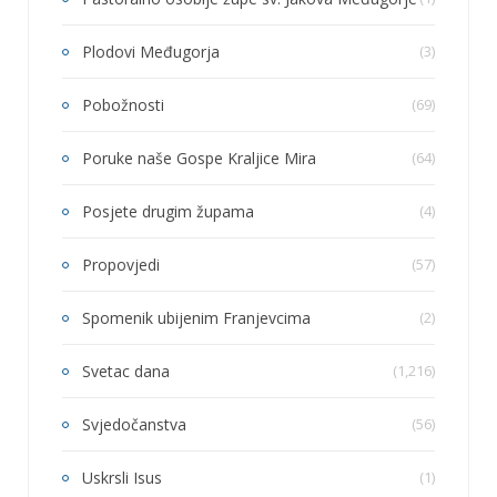
Plodovi Međugorja
(3)
Pobožnosti
(69)
Poruke naše Gospe Kraljice Mira
(64)
Posjete drugim župama
(4)
Propovjedi
(57)
Spomenik ubijenim Franjevcima
(2)
Svetac dana
(1,216)
Svjedočanstva
(56)
Uskrsli Isus
(1)