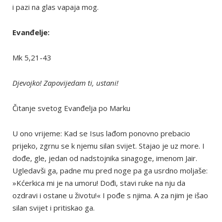
i pazi na glas vapaja mog.
Evanđelje:
Mk 5,21-43
Djevojko! Zapovijedam ti, ustani!
Čitanje svetog Evanđelja po Marku
U ono vrijeme: Kad se Isus lađom ponovno prebacio
prijeko, zgrnu se k njemu silan svijet. Stajao je uz more. I
dođe, gle, jedan od nadstojnika sinagoge, imenom Jair.
Ugledavši ga, padne mu pred noge pa ga usrdno moljaše:
»Kćerkica mi je na umoru! Dođi, stavi ruke na nju da
ozdravi i ostane u životu!« I pođe s njima. A za njim je išao
silan svijet i pritiskao ga.