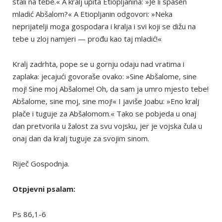
stali na tebe.« A kralj upita Etiopljanina: »Je li spašen
mladić Abšalom?« A Etiopljanin odgovori: »Neka
neprijatelji moga gospodara i kralja i svi koji se dižu na
tebe u zloj namjeri — prođu kao taj mladić!«
Kralj zadrhta, pope se u gornju odaju nad vratima i
zaplaka: jecajući govoraše ovako: »Sine Abšalome, sine
moj! Sine moj Abšalome! Oh, da sam ja umro mjesto tebe!
Abšalome, sine moj, sine moj!« I javiše Joabu: »Eno kralj
plače i tuguje za Abšalomom.« Tako se pobjeda u onaj
dan pretvorila u žalost za svu vojsku, jer je vojska čula u
onaj dan da kralj tuguje za svojim sinom.
Riječ Gospodnja.
Otpjevni psalam:
Ps 86,1-6