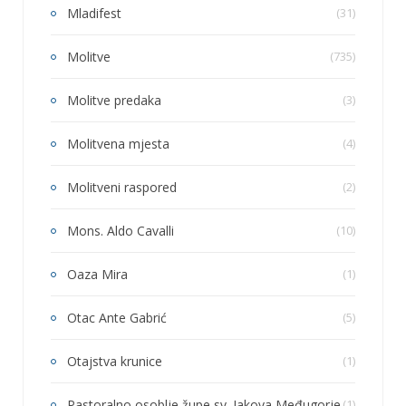
Mladifest
(31)
Molitve
(735)
Molitve predaka
(3)
Molitvena mjesta
(4)
Molitveni raspored
(2)
Mons. Aldo Cavalli
(10)
Oaza Mira
(1)
Otac Ante Gabrić
(5)
Otajstva krunice
(1)
Pastoralno osoblje župe sv. Jakova Međugorje
(1)