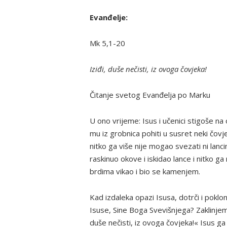
Evanđelje:
Mk 5,1-20
Iziđi, duše nečisti, iz ovoga čovjeka!
Čitanje svetog Evanđelja po Marku
U ono vrijeme: Isus i učenici stigoše na
mu iz grobnica pohiti u susret neki čovj
nitko ga više nije mogao svezati ni lanci
raskinuo okove i iskidao lance i nitko ga
brdima vikao i bio se kamenjem.
Kad izdaleka opazi Isusa, dotrči i poklo
Isuse, Sine Boga Svevišnjega? Zaklinjem
duše nečisti, iz ovoga čovjeka!« Isus ga