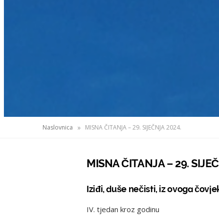
»
Naslovnica
MISNA ČITANJA – 29. SIJEČNJA 2024.
MISNA ČITANJA – 29. SIJE
Iziđi, duše nečisti, iz ovoga čovje
IV. tjedan kroz godinu