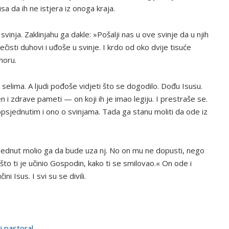
a da ih ne istjera iz onoga kraja.
inja. Zaklinjahu ga dakle: »Pošalji nas u ove svinje da u njih
čisti duhovi i uđoše u svinje. I krdo od oko dvije tisuće
moru.
 selima. A ljudi pođoše vidjeti što se dogodilo. Dođu Isusu.
i zdrave pameti — on koji ih je imao legiju. I prestraše se.
 opsjednutim i ono o svinjama. Tada ga stanu moliti da ode iz
psjednut molio ga da bude uza nj. No on mu ne dopusti, nego
što ti je učinio Gospodin, kako ti se smilovao.« On ode i
i Isus. I svi su se divili.
ki pastoral