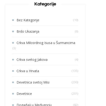
Kategorije
Bez Kategorije
(10)
Brdo Ukazanja
(6)
Crkva Milosrdnog Isusa u Šurmancima
(3)
Crkva svetog Jakova
(4)
Crkva u Hrvata
(135)
Devetnica svetoj Misi
(230)
Devetnice
(201)
Događaji u Međugorju
(82)