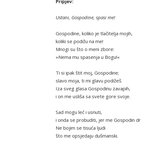
Pripjev:
Ustani, Gospodine, spasi me!
Gospodine, koliko je tlačitelja mojih,
koliki se podižu na me!
Mnogi su što o meni zbore:
»Nema mu spasenja u Bogu!«
Ti si ipak štit moj, Gospodine;
slavo moja, ti mi glavu podižeš.
Iza sveg glasa Gospodinu zavapih,
i on me usliša sa svete gore svoje.
Sad mogu leć i usnuti,
i onda se probuditi, jer me Gospodin drž
Ne bojim se tisuća ljudi
što me opsjedaju dušmanski.