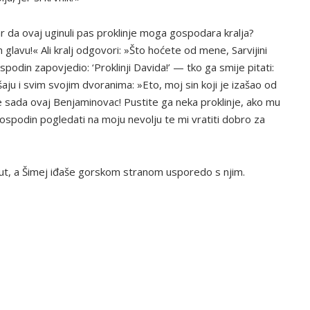
Zar da ovaj uginuli pas proklinje moga gospodara kralja?
lavu!« Ali kralj odgovori: »Što hoćete od mene, Sarvijini
podin zapovjedio: ‘Proklinji Davida!’ — tko ga smije pitati:
šaju i svim svojim dvoranima: »Eto, moj sin koji je izašao od
će sada ovaj Benjaminovac! Pustite ga neka proklinje, ako mu
spodin pogledati na moju nevolju te mi vratiti dobro za
put, a Šimej iđaše gorskom stranom usporedo s njim.