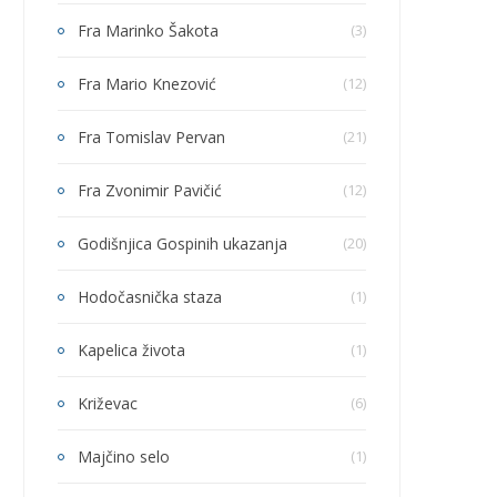
Fra Marinko Šakota
(3)
Fra Mario Knezović
(12)
Fra Tomislav Pervan
(21)
Fra Zvonimir Pavičić
(12)
Godišnjica Gospinih ukazanja
(20)
Hodočasnička staza
(1)
Kapelica života
(1)
Križevac
(6)
Majčino selo
(1)