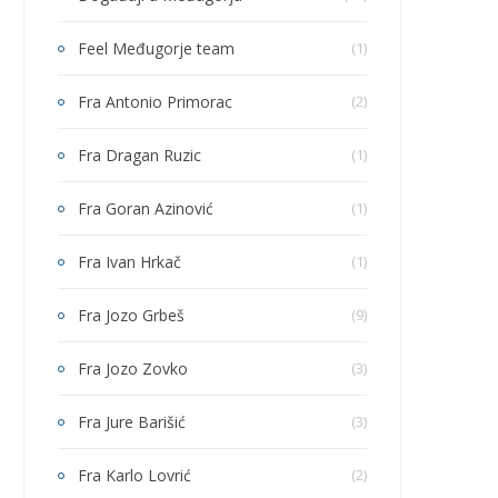
Feel Međugorje team
(1)
Fra Antonio Primorac
(2)
Fra Dragan Ruzic
(1)
Fra Goran Azinović
(1)
Fra Ivan Hrkač
(1)
Fra Jozo Grbeš
(9)
Fra Jozo Zovko
(3)
Fra Jure Barišić
(3)
Fra Karlo Lovrić
(2)