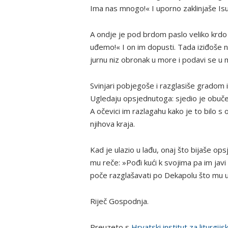
Ima nas mnogo!« I uporno zaklinjaše Isus
A ondje je pod brdom paslo veliko krdo sv
uđemo!« I on im dopusti. Tada iziđoše ne
jurnu niz obronak u more i podavi se u 
Svinjari pobjegoše i razglasiše gradom i
Ugledaju opsjednutoga: sjedio je obučen 
A očevici im razlagahu kako je to bilo s
njihova kraja.
Kad je ulazio u lađu, onaj što bijaše o
mu reče: »Pođi kući k svojima pa im javi 
poče razglašavati po Dekapolu što mu učin
Riječ Gospodnja.
Preuzeto s
Hrvatski institut za liturgijs