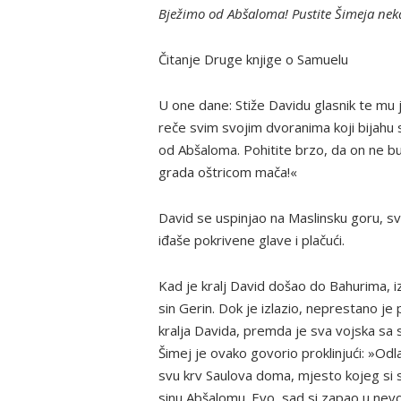
Bježimo od Abšaloma! Pustite Šimeja neka
Čitanje Druge knjige o Samuelu
U one dane: Stiže Davidu glasnik te mu j
reče svim svojim dvoranima koji bijahu 
od Abšaloma. Pohitite brzo, da on ne bud
grada oštricom mača!«
David se uspinjao na Maslinsku goru, sve
iđaše pokrivene glave i plačući.
Kad je kralj David došao do Bahurima, i
sin Gerin. Dok je izlazio, neprestano je
kralja Davida, premda je sva vojska sa s
Šimej je ovako govorio proklinjući: »Odla
svu krv Saulova doma, mjesto kojeg si s
sinu Abšalomu. Evo, sad si zapao u nevolj