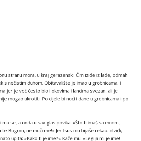
 onu stranu mora, u kraj gerazenski. Čim iziđe iz lađe, odmah
ek s nečistim duhom. Obitavalište je imao u grobnicama. I
ma jer je već često bio i okovima i lancima svezan, ali je
 nije mogao ukrotiti. Po cijele bi noći i dane u grobnicama i po
ni mu se, a onda u sav glas povika: »Što ti imaš sa mnom,
 te Bogom, ne muči me!« Jer Isus mu bijaše rekao: »Iziđi,
 nato upita: »Kako ti je ime?« Kaže mu: »Legija mi je ime!