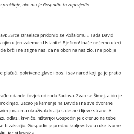
 proklinje, ako mu je Gospodin to zapovjedio.
avi: »Srce Izraelaca priklonilo se Abšalomu.« Tada David
s njim u Jeruzalemu: »Ustanite! Bježimo! Inače nećemo uteći
e brži i ne stigne nas, da ne obori na nas zlo, i ne pobije
 plačući, pokrivene glave i bos, i sav narod koji ga je pratio
zađe odande čovjek od roda Saulova. Zvao se Šimej, a bio je
 proklinjao. Bacao je kamenje na Davida i na sve dvorane
vim junacima okruživala kralja s desne i lijeve strane. A
zi, odlazi, krvniče, ništarijo! Gospodin je okrenuo na tebe
e ti zakraljio. Gospodin je predao kraljevstvo u ruke tvome
u, jer si krvnik.«