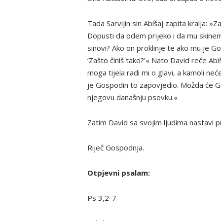
Tada Sarvijin sin Abišaj zapita kralja: »
Dopusti da odem prijeko i da mu skinem g
sinovi? Ako on proklinje te ako mu je Gos
‘Zašto činiš tako?’« Nato David reče Abi
moga tijela radi mi o glavi, a kamoli ne
je Gospodin to zapovjedio. Možda će Go
njegovu današnju psovku.«
Zatim David sa svojim ljudima nastavi 
Riječ Gospodnja.
Otpjevni psalam:
Ps 3,2-7