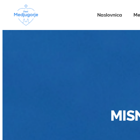
Naslovnica
Me
MISN