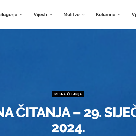
đugorje
Vijesti
Molitve
Kolumne
V
MISNA ČITANJA
A ČITANJA – 29. SIJ
2024.