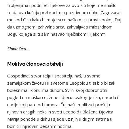
trpljenjima i podnijeti lijekove za ovo zlo koje me snašlo
te da ovu kušnju prebrodim u pozitivnom duhu. Zagovaraj
me kod Oca kako bi moje srce našlo mir i pravi spokoj. Daj
da uzmognem, zahvalna srca, zahvaljivati milosrdnom
Bogu kojega si ti sâm nazvao “liječnikom i lijekom”.
Slava Ocu…
Molitva članova obitelji
Gospodine, stvoritelju i spasitelju naš, u svome
zemaljskom životu i u svetome Leopoldu ti si bio blizak
bolesnima i klonulima duhom. Svrni svoj dobrohotni
pogled na muškarce, žene i djecu svakog jezika, naroda i
nacije koji pate od tumora. Čuj našu molitvu i prošnju
njihovih dragih: neka ih sveti Leopold i Blažena Djevica
Marija pohode u duhu i sjede uz njih u dugim satima u
bolnici i njihovim besanim noćima.