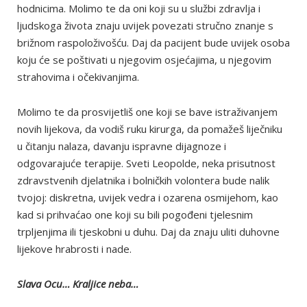
hodnicima. Molimo te da oni koji su u službi zdravlja i
ljudskoga života znaju uvijek povezati stručno znanje s
brižnom raspoloživošću. Daj da pacijent bude uvijek osoba
koju će se poštivati u njegovim osjećajima, u njegovim
strahovima i očekivanjima.
Molimo te da prosvijetliš one koji se bave istraživanjem
novih lijekova, da vodiš ruku kirurga, da pomažeš liječniku
u čitanju nalaza, davanju ispravne dijagnoze i
odgovarajuće terapije. Sveti Leopolde, neka prisutnost
zdravstvenih djelatnika i bolničkih volontera bude nalik
tvojoj: diskretna, uvijek vedra i ozarena osmijehom, kao
kad si prihvaćao one koji su bili pogođeni tjelesnim
trpljenjima ili tjeskobni u duhu. Daj da znaju uliti duhovne
lijekove hrabrosti i nade.
Slava Ocu… Kraljice neba…