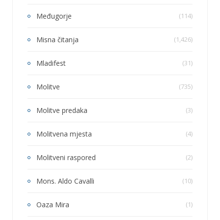
Međugorje
(114)
Misna čitanja
(1,426)
Mladifest
(31)
Molitve
(735)
Molitve predaka
(3)
Molitvena mjesta
(4)
Molitveni raspored
(2)
Mons. Aldo Cavalli
(10)
Oaza Mira
(1)