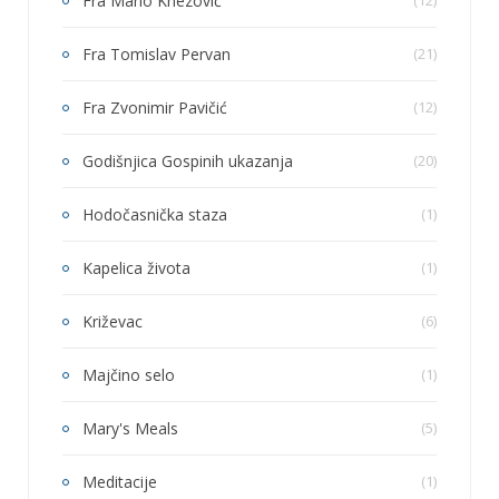
Fra Mario Knezović
(12)
Fra Tomislav Pervan
(21)
Fra Zvonimir Pavičić
(12)
Godišnjica Gospinih ukazanja
(20)
Hodočasnička staza
(1)
Kapelica života
(1)
Križevac
(6)
Majčino selo
(1)
Mary's Meals
(5)
Meditacije
(1)