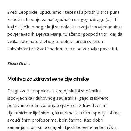
Sveti Leopolde, upućujemo i tebi našu prošnju srca puna
žalosti i strepnje za našega/našu dragoga/dragu (…). Ti
koji si tješio mnoge koji su dolazili u tvoju ispovjedaonicu i
povjeravao ih Djevici Mariji, “Blaženoj gospodarici”, daj da
velika zabrinutost zbog te bolesti urodi cvijetom
zahvalnosti za život i nadom da će se zdravlje povratiti.
Slava Ocu…
Molitva za zdravstvene djelatnike
Dragi sveti Leopolde, u svojoj službi svećenika,
ispovjednika i duhovnog savjetnika, gajio si iskreno
poštivanje i istinsko prijateljstvo sa zdravstvenim
djelatnicima: liječnicima, kirurzima, kliničkim specijalistima,
sveučilišnim profesorima, bolničarima. Kao dobri
Samarijanci oni su pomagali i tješili bolesne na bolničkim