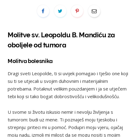
Molitve sv. Leopoldu B. Mandiću za
oboljele od tumora
Molitva bolesnika
Dragi sveti Leopolde, ti si uvijek pomagao i tješio one koji
su ti se utjecali u svojim duhovnim i materijalnim
potrebama. Potaknut velikim pouzdanjem i ja se utječem
tebi koji si tako bogat dobrostivošću i velikodušnošću.
U svome si životu iskusio nemir i nevolju življenja s
tumorom: budi uz mene. Ti poznaješ moju tjeskobu i
strepnju: priteci mi u pomoć. Podupri moju vjeru, ojačaj
moju nadu, izmoli mi milost da se mogu nositi s mojim