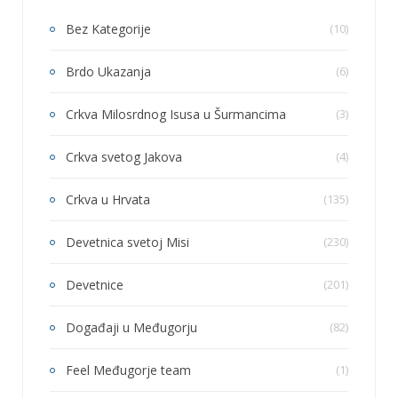
Bez Kategorije
(10)
Brdo Ukazanja
(6)
Crkva Milosrdnog Isusa u Šurmancima
(3)
Crkva svetog Jakova
(4)
Crkva u Hrvata
(135)
Devetnica svetoj Misi
(230)
Devetnice
(201)
Događaji u Međugorju
(82)
Feel Međugorje team
(1)