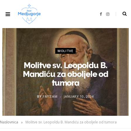
F
I
a
n
c
s
e
t
b
a
o
g
o
r
k
a
m
MOLITVE
Molitve sv. Leopoldu B.
Mandiću za oboljele od
tumora
BY
FMTEAM
JANUARY 10, 2024
»
Naslovnica
Molitve sv. Leopoldu B. Mandiću za oboljele od tumora