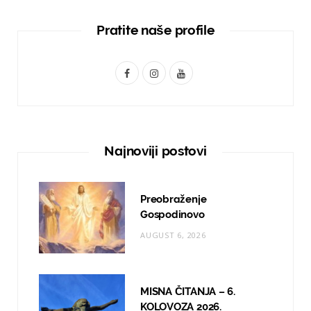
Pratite naše profile
F
I
Y
a
n
o
c
s
u
e
t
T
Najnoviji postovi
b
a
u
o
g
b
Preobraženje
o
r
e
Gospodinovo
AUGUST 6, 2026
k
a
m
MISNA ČITANJA – 6.
KOLOVOZA 2026.