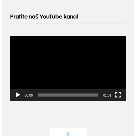
Pratite naš YouTube kanal
Video
Player
00:00
01:31