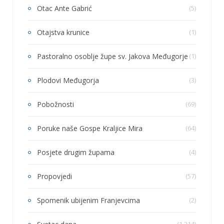
Otac Ante Gabrić
(5)
Otajstva krunice
(1)
Pastoralno osoblje župe sv. Jakova Međugorje
(1)
Plodovi Međugorja
(3)
Pobožnosti
(69)
Poruke naše Gospe Kraljice Mira
(64)
Posjete drugim župama
(4)
Propovjedi
(57)
Spomenik ubijenim Franjevcima
(2)