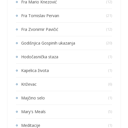
Fra Mario Knezović
(12)
Fra Tomislav Pervan
(21)
Fra Zvonimir Pavičić
(12)
Godišnjica Gospinih ukazanja
(20)
Hodočasnička staza
(1)
Kapelica života
(1)
Križevac
(6)
Majčino selo
(1)
Mary's Meals
(5)
Meditacije
(1)