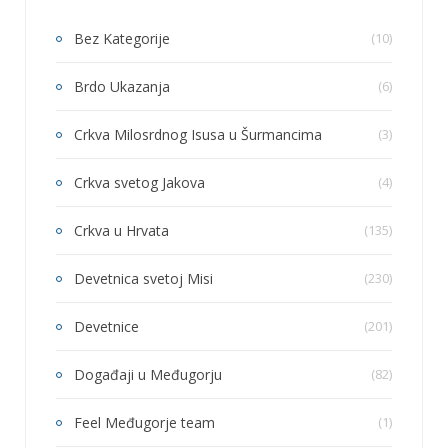
Bez Kategorije
(10)
Brdo Ukazanja
(6)
Crkva Milosrdnog Isusa u Šurmancima
(3)
Crkva svetog Jakova
(4)
Crkva u Hrvata
(135)
Devetnica svetoj Misi
(230)
Devetnice
(201)
Događaji u Međugorju
(82)
Feel Međugorje team
(1)