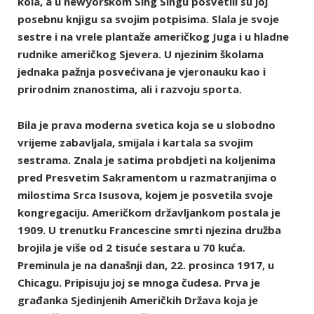
kola, a u newyorškom Sing Singu posvetili su joj
posebnu knjigu sa svojim potpisima. Slala je svoje
sestre i na vrele plantaže američkog Juga i u hladne
rudnike američkog Sjevera. U njezinim školama
jednaka pažnja posvećivana je vjeronauku kao i
prirodnim znanostima, ali i razvoju sporta.
Bila je prava moderna svetica koja se u slobodno
vrijeme zabavljala, smijala i kartala sa svojim
sestrama. Znala je satima probdjeti na koljenima
pred Presvetim Sakramentom u razmatranjima o
milostima Srca Isusova, kojem je posvetila svoje
kongregaciju. Američkom državljankom postala je
1909. U trenutku Francescine smrti njezina družba
brojila je više od 2 tisuće sestara u 70 kuća.
Preminula je na današnji dan, 22. prosinca 1917, u
Chicagu. Pripisuju joj se mnoga čudesa. Prva je
građanka Sjedinjenih Američkih Država koja je