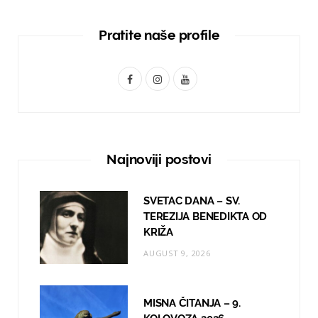
Pratite naše profile
F
I
Y
a
n
o
c
s
u
e
t
T
Najnoviji postovi
b
a
u
o
g
b
SVETAC DANA – SV.
TEREZIJA BENEDIKTA OD
o
r
e
KRIŽA
k
a
AUGUST 9, 2026
m
MISNA ČITANJA – 9.