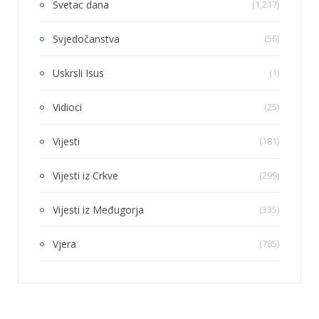
Svetac dana
(1,217)
Svjedočanstva
(56)
Uskrsli Isus
(1)
Vidioci
(25)
Vijesti
(181)
Vijesti iz Crkve
(299)
Vijesti iz Međugorja
(335)
Vjera
(785)