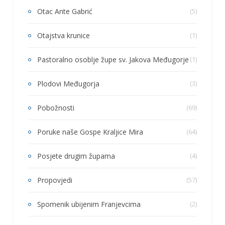
Otac Ante Gabrić
(5)
Otajstva krunice
(1)
Pastoralno osoblje župe sv. Jakova Međugorje
(1)
Plodovi Međugorja
(3)
Pobožnosti
(69)
Poruke naše Gospe Kraljice Mira
(64)
Posjete drugim župama
(4)
Propovjedi
(57)
Spomenik ubijenim Franjevcima
(2)