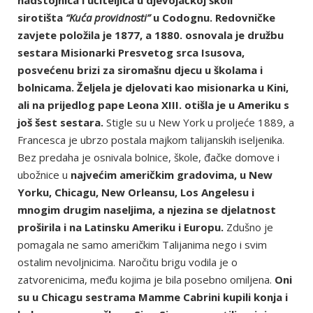
nadstojnica i učiteljica u djevojačkoj školi
sirotišta
“Kuća providnosti”
u Codognu. Redovničke
zavjete položila je 1877, a 1880. osnovala je družbu
sestara Misionarki Presvetog srca Isusova,
posvećenu brizi za siromašnu djecu u školama i
bolnicama. Željela je djelovati kao misionarka u Kini,
ali na prijedlog pape Leona XIII. otišla je u Ameriku s
još šest sestara.
Stigle su u New York u proljeće 1889, a
Francesca je ubrzo postala majkom talijanskih iseljenika.
Bez predaha je osnivala bolnice, škole, đačke domove i
ubožnice u
najvećim američkim gradovima, u New
Yorku, Chicagu, New Orleansu, Los Angelesu i
mnogim drugim naseljima, a njezina se djelatnost
proširila i na Latinsku Ameriku i Europu.
Zdušno je
pomagala ne samo američkim Talijanima nego i svim
ostalim nevoljnicima. Naročitu brigu vodila je o
zatvorenicima, među kojima je bila posebno omiljena.
Oni
su u Chicagu sestrama Mamme Cabrini kupili konja i