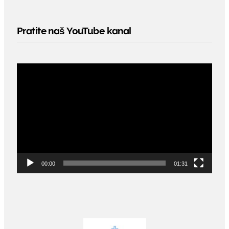
Pratite naš YouTube kanal
Video
Player
00:00
01:31