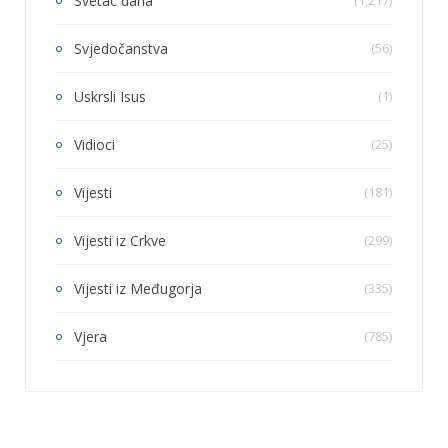
Svetac dana
(1,217)
Svjedočanstva
(56)
Uskrsli Isus
(1)
Vidioci
(25)
Vijesti
(181)
Vijesti iz Crkve
(299)
Vijesti iz Međugorja
(335)
Vjera
(785)