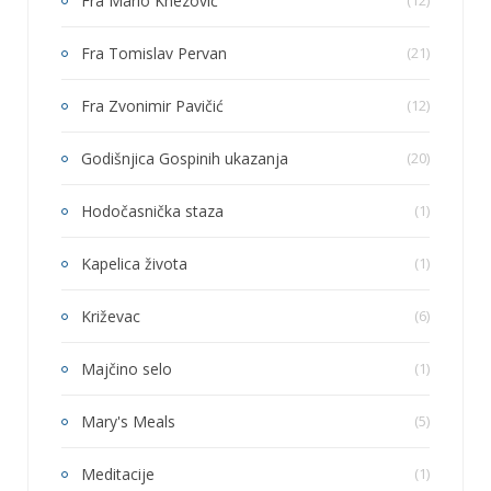
Fra Mario Knezović
(12)
Fra Tomislav Pervan
(21)
Fra Zvonimir Pavičić
(12)
Godišnjica Gospinih ukazanja
(20)
Hodočasnička staza
(1)
Kapelica života
(1)
Križevac
(6)
Majčino selo
(1)
Mary's Meals
(5)
Meditacije
(1)