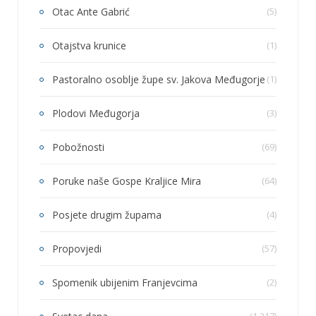
Otac Ante Gabrić
(5)
Otajstva krunice
(1)
Pastoralno osoblje župe sv. Jakova Međugorje
(1)
Plodovi Međugorja
(3)
Pobožnosti
(69)
Poruke naše Gospe Kraljice Mira
(64)
Posjete drugim župama
(4)
Propovjedi
(57)
Spomenik ubijenim Franjevcima
(2)