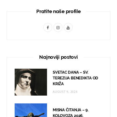
Pratite naše profile
F
I
Y
a
n
o
c
s
u
e
t
T
Najnoviji postovi
b
a
u
o
g
b
SVETAC DANA – SV.
TEREZIJA BENEDIKTA OD
o
r
e
KRIŽA
k
a
AUGUST 9, 2026
m
MISNA ČITANJA – 9.
KOLOVOZA 2026.