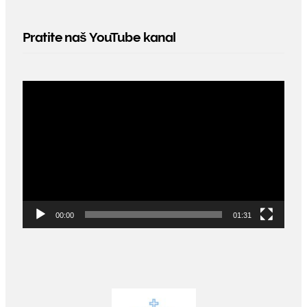
Pratite naš YouTube kanal
Video
Player
00:00
01:31