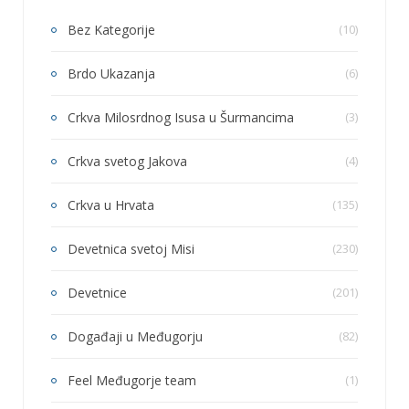
Bez Kategorije
(10)
Brdo Ukazanja
(6)
Crkva Milosrdnog Isusa u Šurmancima
(3)
Crkva svetog Jakova
(4)
Crkva u Hrvata
(135)
Devetnica svetoj Misi
(230)
Devetnice
(201)
Događaji u Međugorju
(82)
Feel Međugorje team
(1)