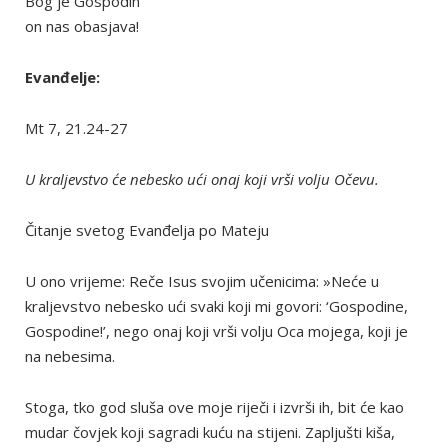
Bog je Gospodin
on nas obasjava!
Evanđelje:
Mt 7, 21.24-27
U kraljevstvo će nebesko ući onaj koji vrši volju Očevu.
Čitanje svetog Evanđelja po Mateju
U ono vrijeme: Reče Isus svojim učenicima: »Neće u
kraljevstvo nebesko ući svaki koji mi govori: ‘Gospodine,
Gospodine!’, nego onaj koji vrši volju Oca mojega, koji je
na nebesima.
Stoga, tko god sluša ove moje riječi i izvrši ih, bit će kao
mudar čovjek koji sagradi kuću na stijeni. Zapljušti kiša,