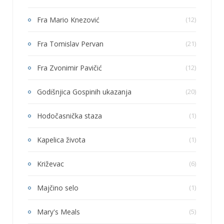
Fra Mario Knezović
(12)
Fra Tomislav Pervan
(21)
Fra Zvonimir Pavičić
(12)
Godišnjica Gospinih ukazanja
(20)
Hodočasnička staza
(1)
Kapelica života
(1)
Križevac
(6)
Majčino selo
(1)
Mary's Meals
(5)