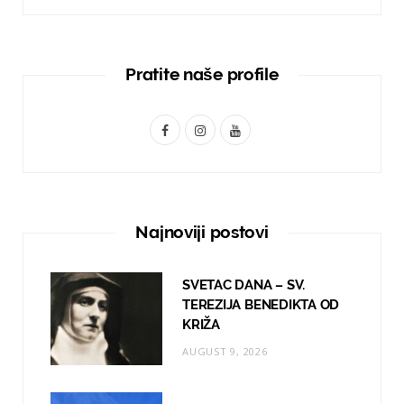
Pratite naše profile
F
I
Y
a
n
o
c
s
u
e
t
T
Najnoviji postovi
b
a
u
o
g
b
SVETAC DANA – SV.
TEREZIJA BENEDIKTA OD
o
r
e
KRIŽA
k
a
AUGUST 9, 2026
m