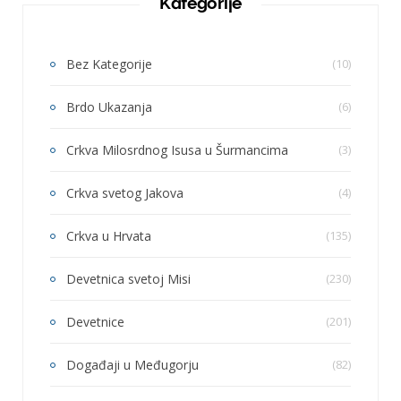
Kategorije
Bez Kategorije
(10)
Brdo Ukazanja
(6)
Crkva Milosrdnog Isusa u Šurmancima
(3)
Crkva svetog Jakova
(4)
Crkva u Hrvata
(135)
Devetnica svetoj Misi
(230)
Devetnice
(201)
Događaji u Međugorju
(82)