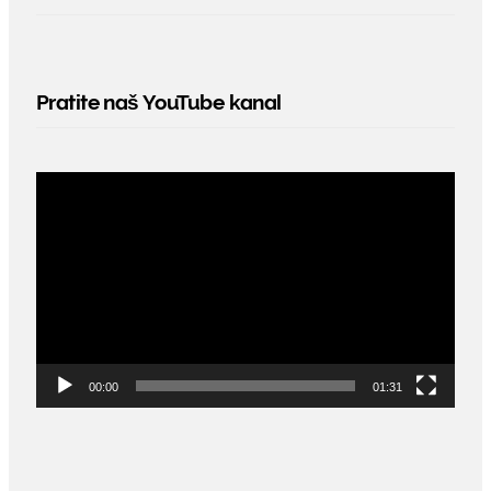
Pratite naš YouTube kanal
Video
Player
00:00
01:31