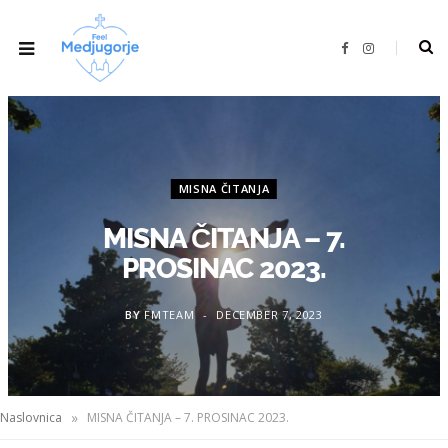
F
I
a
n
c
s
e
t
b
a
o
g
o
r
k
a
m
MISNA ČITANJA
MISNA ČITANJA – 7.
PROSINAC 2023.
BY
FMTEAM
DECEMBER 7, 2023
»
Naslovnica
MISNA ČITANJA – 7. PROSINAC 2023.