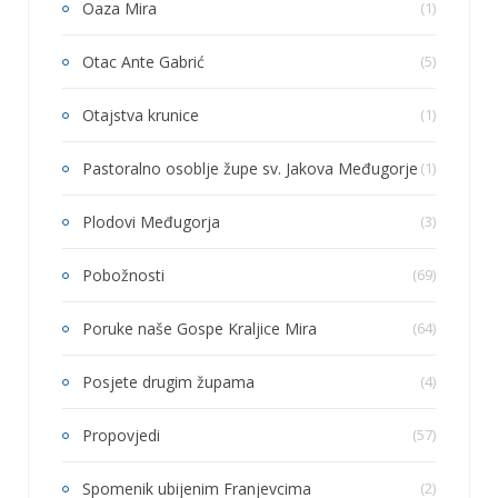
Oaza Mira
(1)
Otac Ante Gabrić
(5)
Otajstva krunice
(1)
Pastoralno osoblje župe sv. Jakova Međugorje
(1)
Plodovi Međugorja
(3)
Pobožnosti
(69)
Poruke naše Gospe Kraljice Mira
(64)
Posjete drugim župama
(4)
Propovjedi
(57)
Spomenik ubijenim Franjevcima
(2)