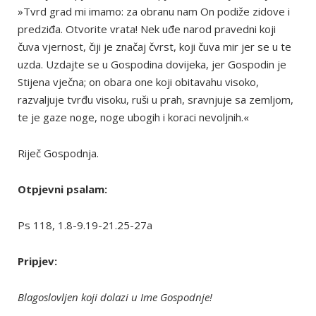
»Tvrd grad mi imamo: za obranu nam On podiže zidove i
predziđa. Otvorite vrata! Nek uđe narod pravedni koji
čuva vjernost, čiji je značaj čvrst, koji čuva mir jer se u te
uzda. Uzdajte se u Gospodina dovijeka, jer Gospodin je
Stijena vječna; on obara one koji obitavahu visoko,
razvaljuje tvrđu visoku, ruši u prah, sravnjuje sa zemljom,
te je gaze noge, noge ubogih i koraci nevoljnih.«
Riječ Gospodnja.
Otpjevni psalam:
Ps 118, 1.8-9.19-21.25-27a
Pripjev:
Blagoslovljen koji dolazi u Ime Gospodnje!