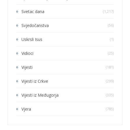
Svetac dana
(1,217)
Svjedočanstva
(56)
Uskrsli Isus
(1)
Vidioci
(25)
Vijesti
(181)
Vijesti iz Crkve
(299)
Vijesti iz Međugorja
(335)
Vjera
(785)