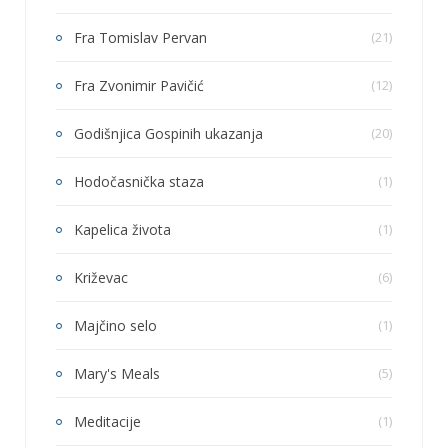
Fra Tomislav Pervan
(21)
Fra Zvonimir Pavičić
(12)
Godišnjica Gospinih ukazanja
(20)
Hodočasnička staza
(1)
Kapelica života
(1)
Križevac
(6)
Majčino selo
(1)
Mary's Meals
(5)
Meditacije
(1)