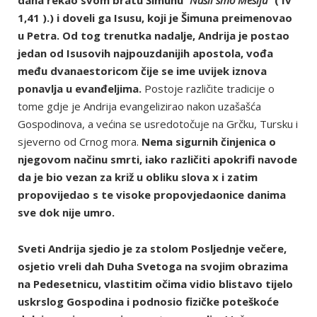
1,41 ).) i doveli ga Isusu, koji je Šimuna preimenovao
u Petra. Od tog trenutka nadalje, Andrija je postao
jedan od Isusovih najpouzdanijih apostola, vođa
među dvanaestoricom čije se ime uvijek iznova
ponavlja u evanđeljima.
Postoje različite tradicije o
tome gdje je Andrija evangelizirao nakon uzašašća
Gospodinova, a većina se usredotočuje na Grčku, Tursku i
sjeverno od Crnog mora.
Nema sigurnih činjenica o
njegovom načinu smrti, iako različiti apokrifi navode
da je bio vezan za križ u obliku slova x i zatim
propovijedao s te visoke propovjedaonice danima
sve dok nije umro.
Sveti Andrija sjedio je za stolom Posljednje večere,
osjetio vreli dah Duha Svetoga na svojim obrazima
na Pedesetnicu, vlastitim očima vidio blistavo tijelo
uskrslog Gospodina i podnosio fizičke poteškoće