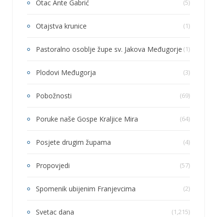
Otac Ante Gabrić
(5)
Otajstva krunice
(1)
Pastoralno osoblje župe sv. Jakova Međugorje
(1)
Plodovi Međugorja
(3)
Pobožnosti
(69)
Poruke naše Gospe Kraljice Mira
(64)
Posjete drugim župama
(4)
Propovjedi
(57)
Spomenik ubijenim Franjevcima
(2)
Svetac dana
(1,215)