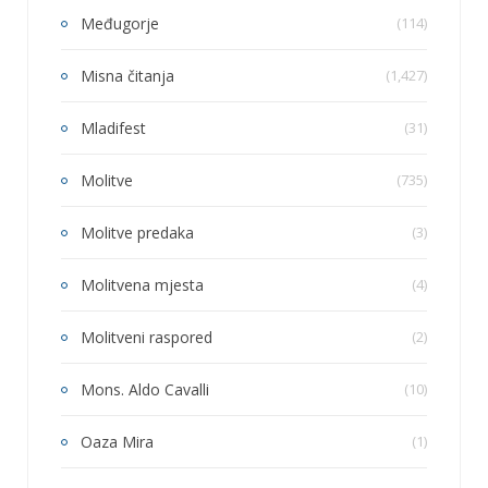
Međugorje
(114)
Misna čitanja
(1,427)
Mladifest
(31)
Molitve
(735)
Molitve predaka
(3)
Molitvena mjesta
(4)
Molitveni raspored
(2)
Mons. Aldo Cavalli
(10)
Oaza Mira
(1)