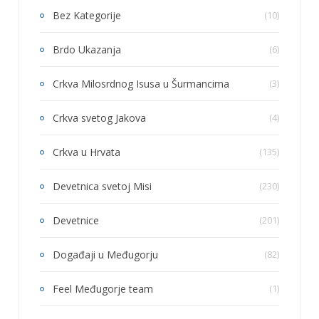
Bez Kategorije
(10)
Brdo Ukazanja
(6)
Crkva Milosrdnog Isusa u Šurmancima
(3)
Crkva svetog Jakova
(4)
Crkva u Hrvata
(135)
Devetnica svetoj Misi
(230)
Devetnice
(201)
Događaji u Međugorju
(82)
Feel Međugorje team
(1)