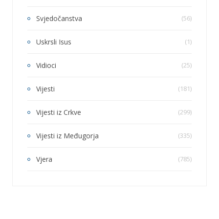
Svjedočanstva
(56)
Uskrsli Isus
(1)
Vidioci
(25)
Vijesti
(181)
Vijesti iz Crkve
(299)
Vijesti iz Međugorja
(335)
Vjera
(785)