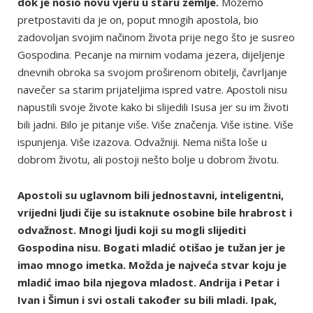
dok je nosio novu vjeru u staru zemlje.
Možemo
pretpostaviti da je on, poput mnogih apostola, bio
zadovoljan svojim načinom života prije nego što je susreo
Gospodina. Pecanje na mirnim vodama jezera, dijeljenje
dnevnih obroka sa svojom proširenom obitelji, čavrljanje
navečer sa starim prijateljima ispred vatre. Apostoli nisu
napustili svoje živote kako bi slijedili Isusa jer su im životi
bili jadni. Bilo je pitanje više. Više značenja. Više istine. Više
ispunjenja. Više izazova. Odvažniji. Nema ništa loše u
dobrom životu, ali postoji nešto bolje u dobrom životu.
Apostoli su uglavnom bili jednostavni, inteligentni,
vrijedni ljudi čije su istaknute osobine bile hrabrost i
odvažnost. Mnogi ljudi koji su mogli slijediti
Gospodina nisu. Bogati mladić otišao je tužan jer je
imao mnogo imetka. Možda je najveća stvar koju je
mladić imao bila njegova mladost. Andrija i Petar i
Ivan i Šimun i svi ostali također su bili mladi. Ipak,