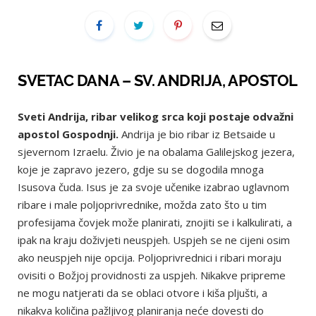
SVETAC DANA – SV. ANDRIJA, APOSTOL
Sveti Andrija, ribar velikog srca koji postaje odvažni
apostol Gospodnji.
Andrija je bio ribar iz Betsaide u
sjevernom Izraelu. Živio je na obalama Galilejskog jezera,
koje je zapravo jezero, gdje su se dogodila mnoga
Isusova čuda. Isus je za svoje učenike izabrao uglavnom
ribare i male poljoprivrednike, možda zato što u tim
profesijama čovjek može planirati, znojiti se i kalkulirati, a
ipak na kraju doživjeti neuspjeh. Uspjeh se ne cijeni osim
ako neuspjeh nije opcija. Poljoprivrednici i ribari moraju
ovisiti o Božjoj providnosti za uspjeh. Nikakve pripreme
ne mogu natjerati da se oblaci otvore i kiša pljušti, a
nikakva količina pažljivog planiranja neće dovesti do