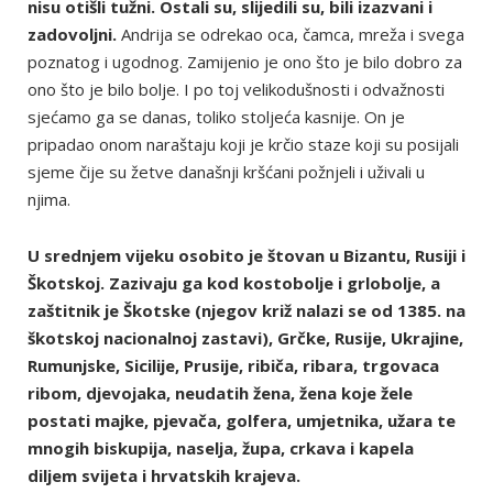
nisu otišli tužni. Ostali su, slijedili su, bili izazvani i
zadovoljni.
Andrija se odrekao oca, čamca, mreža i svega
poznatog i ugodnog. Zamijenio je ono što je bilo dobro za
ono što je bilo bolje. I po toj velikodušnosti i odvažnosti
sjećamo ga se danas, toliko stoljeća kasnije. On je
pripadao onom naraštaju koji je krčio staze koji su posijali
sjeme čije su žetve današnji kršćani požnjeli i uživali u
njima.
U srednjem vijeku osobito je štovan u Bizantu, Rusiji i
Škotskoj. Zazivaju ga kod kostobolje i grlobolje, a
zaštitnik je Škotske (njegov križ nalazi se od 1385. na
škotskoj nacionalnoj zastavi), Grčke, Rusije, Ukrajine,
Rumunjske, Sicilije, Prusije, ribiča, ribara, trgovaca
ribom, djevojaka, neudatih žena, žena koje žele
postati majke, pjevača, golfera, umjetnika, užara te
mnogih biskupija, naselja, župa, crkava i kapela
diljem svijeta i hrvatskih krajeva.