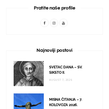
Pratite naše profile
F
I
Y
a
n
o
c
s
u
e
t
T
Najnoviji postovi
b
a
u
o
g
b
SVETAC DANA – SV.
o
r
e
SIKSTO II.
AUGUST 7, 2026
k
a
m
MISNA ČITANJA – 7.
KOLOVOZA 2026.