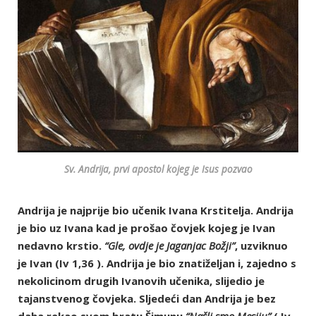
Sv. Andrija, prvi apostol kojeg je Isus pozvao
Andrija je najprije bio učenik Ivana Krstitelja. Andrija
je bio uz Ivana kad je prošao čovjek kojeg je Ivan
nedavno krstio.
“Gle, ovdje je Jaganjac Božji”
, uzviknuo
je Ivan (Iv 1,36 ). Andrija je bio znatiželjan i, zajedno s
nekolicinom drugih Ivanovih učenika, slijedio je
tajanstvenog čovjeka. Sljedeći dan Andrija je bez
daha rekao svom bratu Šimunu
“Našli smo Mesiju”
( Iv