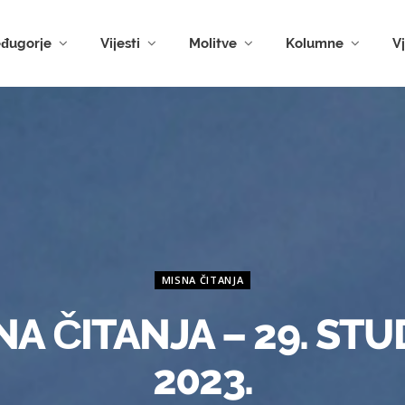
đugorje
Vijesti
Molitve
Kolumne
V
MISNA ČITANJA
NA ČITANJA – 29. STU
2023.