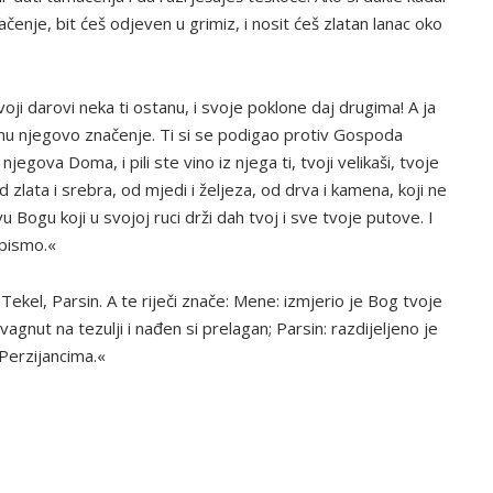
čenje, bit ćeš odjeven u grimiz, i nosit ćeš zlatan lanac oko
Tvoji darovi neka ti ostanu, i svoje poklone daj drugima! A ja
u mu njegovo značenje. Ti si se podigao protiv Gospoda
egova Doma, i pili ste vino iz njega ti, tvoji velikaši, tvoje
 zlata i srebra, od mjedi i željeza, od drva i kamena, koji ne
avu Bogu koji u svojoj ruci drži dah tvoj i sve tvoje putove. I
 pismo.«
kel, Parsin. A te riječi znače: Mene: izmjerio je Bog tvoje
i vagnut na tezulji i nađen si prelagan; Parsin: razdijeljeno je
 Perzijancima.«