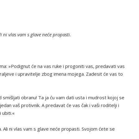
i ni vlas vam s glave neće propasti.
ma: »Podignut će na vas ruke i progoniti vas, predavati vas
kraljeve i upravitelje zbog imena mojega. Zadesit će vas to
 smišljati obranu! Ta ja ću vam dati usta i mudrost kojoj se
jedan vaš protivnik. A predavat će vas čak i vaši roditelji i
 ubiti.«
 Ali ni vlas vam s glave neće propasti. Svojom ćete se