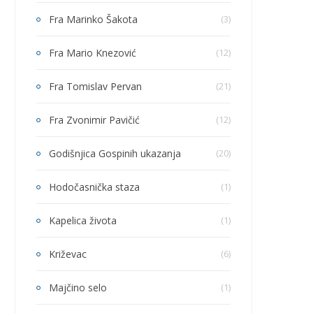
Fra Marinko Šakota
(3)
Fra Mario Knezović
(12)
Fra Tomislav Pervan
(21)
Fra Zvonimir Pavičić
(12)
Godišnjica Gospinih ukazanja
(20)
Hodočasnička staza
(1)
Kapelica života
(1)
Križevac
(6)
Majčino selo
(1)