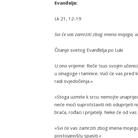
Evanđelje:
Lk 21, 12-19
Svi će vas zamrziti zbog imena mojega, al
Čitanje svetog Evanđelja po Luki
U ono vrijeme: Reče Isus svojim učenici
u sinagoge i tamnice. Vući će vas pred 
radi svjedočenja.«
»Stoga uzmite k srcu: nemojte unaprijed
neće moći suprotstaviti niti oduprijeti ni
braća, rođaci i prijatelji. Neke će od vas i
»Svi će vas zamrziti zbog imena mojega.
postojanošću spasiti.«