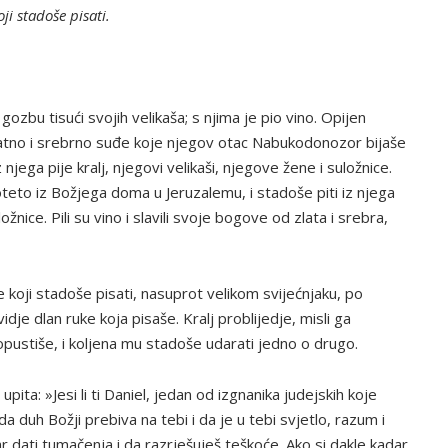
ji stadoše pisati.
gozbu tisući svojih velikaša; s njima je pio vino. Opijen
atno i srebrno suđe koje njegov otac Nabukodonozor bijaše
njega pije kralj, njegovi velikaši, njegove žene i suložnice.
eto iz Božjega doma u Jeruzalemu, i stadoše piti iz njega
ložnice. Pili su vino i slavili svoje bogove od zlata i srebra,
 koji stadoše pisati, nasuprot velikom svijećnjaku, po
idje dlan ruke koja pisaše. Kralj problijedje, misli ga
pustiše, i koljena mu stadoše udarati jedno o drugo.
pita: »Jesi li ti Daniel, jedan od izgnanika judejskih koje
a duh Božji prebiva na tebi i da je u tebi svjetlo, razum i
r dati tumačenja i da razrješuješ teškoće. Ako si dakle kadar