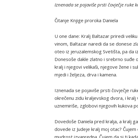
Iznenada se pojaviše prsti čovječje ruke ko
Čitanje Knjige proroka Daniela
U one dane: Kralj Baltazar priredi veliku 
vinom, Baltazar naredi da se donese zl
oteo iz jeruzalemskog Svetišta, pa da iz 
Donesoše dakle zlatno i srebrno suđe ot
kralj i njegovi velikaši, njegove žene i su
mjedi i željeza, drva i kamena.
Iznenada se pojaviše prsti čovječje ruke
okrečenu zidu kraljevskog dvora, i kralj v
uznemiriše, zglobovi njegovih kukova po
Dovedoše Daniela pred kralja, a kralj ga u
dovede iz Judeje kralj moj otac? Čujem d
mudrost izvanredna. Čujem da si ti kada