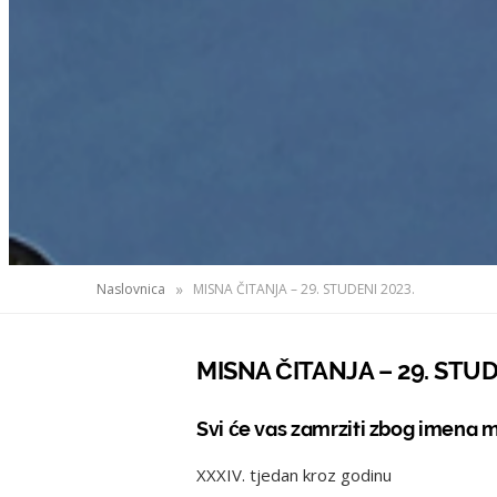
»
Naslovnica
MISNA ČITANJA – 29. STUDENI 2023.
MISNA ČITANJA – 29. STUD
Svi će vas zamrziti zbog imena mo
XXXIV. tjedan kroz godinu