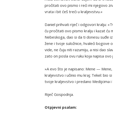
pročitati ovo pismo i reći mi njegovo zna
vrata i bit ćeš treći u kraljevstvu.«
Daniel prihvati riječ i odgovori kralju: »
ću pročitati ovo pismo kralju i kazat ć
Nebeskoga, dao si da ti donesu suđe iz nj
žene i tvoje suložnice, hvaleći bogove od
vide, ne čuju niti razumiju, a nisi dao sl
zato on posla ovu ruku koja napisa ovo
»A evo što je napisano: Mene — Mene, Te
kraljevstvo i učinio mu kraj; Tekel: bio s
tvoje kraljevstvo i predano Medijcima i
Riječ Gospodnja.
Otpjevni psalam: