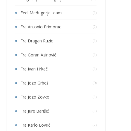
Feel Međugorje team
(1)
Fra Antonio Primorac
(2)
Fra Dragan Ruzic
(1)
Fra Goran Azinović
(1)
Fra Ivan Hrkač
(1)
Fra Jozo Grbeš
(9)
Fra Jozo Zovko
(3)
Fra Jure Barišić
(3)
Fra Karlo Lovrić
(2)