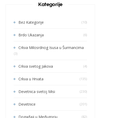
Kategorije
Bez Kategorije
(10)
Brdo Ukazanja
(6)
Crkva Milosrdnog Isusa u Šurmancima
(3)
Crkva svetog Jakova
(4)
Crkva u Hrvata
(135)
Devetnica svetoj Misi
(230)
Devetnice
(201)
Događaji u Međugorju
(82)