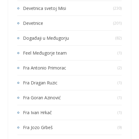
Devetnica svetoj Misi
(230)
Devetnice
(201)
Događaji u Međugorju
(82)
Feel Međugorje team
(1)
Fra Antonio Primorac
(2)
Fra Dragan Ruzic
(1)
Fra Goran Azinović
(1)
Fra Ivan Hrkač
(1)
Fra Jozo Grbeš
(9)