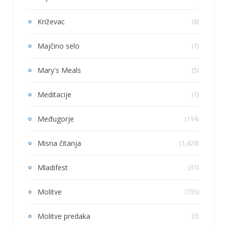
Križevac
(6)
Majčino selo
(1)
Mary's Meals
(5)
Meditacije
(1)
Međugorje
(114)
Misna čitanja
(1,428)
Mladifest
(31)
Molitve
(735)
Molitve predaka
(3)