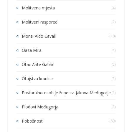
Molitvena mjesta
(4)
Molitveni raspored
(2)
Mons. Aldo Cavalli
(10)
Oaza Mira
(1)
Otac Ante Gabrić
(5)
Otajstva krunice
(1)
Pastoralno osoblje župe sv. Jakova Međugorje
(1)
Plodovi Međugorja
(3)
Pobožnosti
(69)