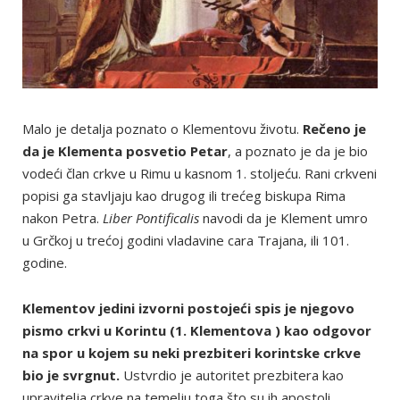
Malo je detalja poznato o Klementovu životu.
Rečeno je
da je Klementa posvetio Petar
, a poznato je da je bio
vodeći član crkve u Rimu u kasnom 1. stoljeću. Rani crkveni
popisi ga stavljaju kao drugog ili trećeg biskupa Rima
nakon Petra.
Liber Pontificalis
navodi da je Klement umro
u Grčkoj u trećoj godini vladavine cara Trajana, ili 101.
godine.
Klementov jedini izvorni postojeći spis je njegovo
pismo crkvi u Korintu (1. Klementova ) kao odgovor
na spor u kojem su neki prezbiteri korintske crkve
bio je svrgnut.
Ustvrdio je autoritet prezbitera kao
upravitelja crkve na temelju toga što su ih apostoli