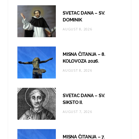
o
g
b
SVETAC DANA – SV.
o
r
e
DOMINIK
AUGUST 8, 2026
k
a
m
MISNA ČITANJA – 8.
KOLOVOZA 2026.
AUGUST 8, 2026
SVETAC DANA – SV.
SIKSTO II.
AUGUST 7, 2026
MISNA ČITANJA – 7.