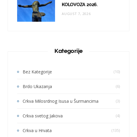
KOLOVOZA 2026.
AUGUST 7, 2026
Kategorije
Bez Kategorije
(10)
Brdo Ukazanja
(6)
Crkva Milosrdnog Isusa u Šurmancima
(3)
Crkva svetog Jakova
(4)
Crkva u Hrvata
(135)