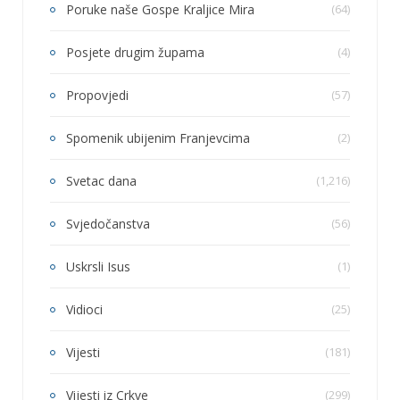
Poruke naše Gospe Kraljice Mira
(64)
Posjete drugim župama
(4)
Propovjedi
(57)
Spomenik ubijenim Franjevcima
(2)
Svetac dana
(1,216)
Svjedočanstva
(56)
Uskrsli Isus
(1)
Vidioci
(25)
Vijesti
(181)
Vijesti iz Crkve
(299)