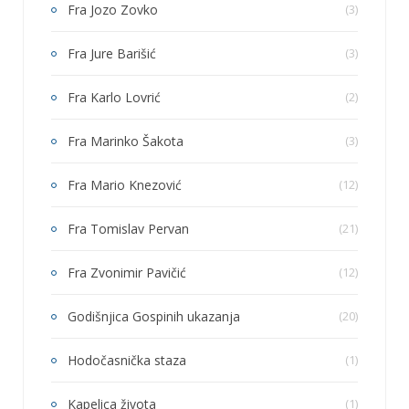
Fra Jozo Zovko
(3)
Fra Jure Barišić
(3)
Fra Karlo Lovrić
(2)
Fra Marinko Šakota
(3)
Fra Mario Knezović
(12)
Fra Tomislav Pervan
(21)
Fra Zvonimir Pavičić
(12)
Godišnjica Gospinih ukazanja
(20)
Hodočasnička staza
(1)
Kapelica života
(1)