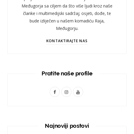
Međugorja sa ciljem da što više ljudi kroz naše
članke i multimedijski sadržaj; osjeti, dođe, te
bude izliječen u našem komadiću Raja,
Međugorju.
KONTAKTIRAJTE NAS
Pratite naše profile
F
I
Y
a
n
o
c
s
u
e
t
T
Najnoviji postovi
b
a
u