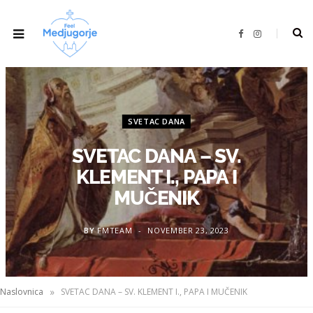
F
I
a
n
c
s
e
t
b
a
o
g
o
r
k
a
m
SVETAC DANA
SVETAC DANA – SV.
KLEMENT I., PAPA I
MUČENIK
BY
FMTEAM
NOVEMBER 23, 2023
»
Naslovnica
SVETAC DANA – SV. KLEMENT I., PAPA I MUČENIK