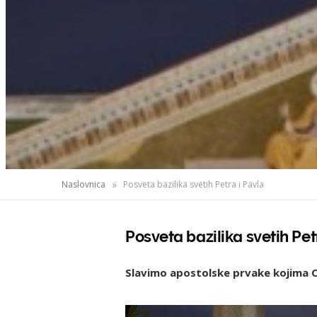
»
Naslovnica
Posveta bazilika svetih Petra i Pavla
Posveta bazilika svetih Pet
Slavimo apostolske prvake kojima Cr