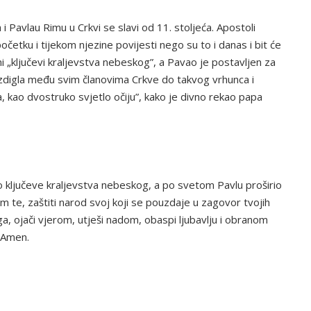
i Pavlau Rimu u Crkvi se slavi od 11. stoljeća. Apostoli
očetku i tijekom njezine povijesti nego su to i danas i bit će
i „ključevi kraljevstva nebeskog”, a Pavao je postavljen za
t uzdigla među svim članovima Crkve do takvog vrhunca i
va, kao dvostruko svjetlo očiju”, kako je divno rekao papa
io ključeve kraljevstva nebeskog, a po svetom Pavlu proširio
m te, zaštiti narod svoj koji se pouzdaje u zagovor tvojih
a, ojači vjerom, utješi nadom, obaspi ljubavlju i obranom
 Amen.