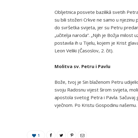
Obljetnica posvete bazilikâ svetih Petra 
su bili stožeri Crkve ne samo u njezinu p
do svršetka svijeta, jer su Petru predan
„učitelja naroda”. „Njih je Božja milos
postavila ih u Tijelu, kojem je Krist gla
Leon Veliki (Časoslov, 2. čit).
Molitva sv. Petru i Pavlu
Bože, tvoj je Sin blaženom Petru udijel
svoju Radosnu vijest širom svijeta, moli
apostola svetog Petra i Pavla. Sačuvaj g
vječnom. Po Kristu Gospodinu našemu.
1