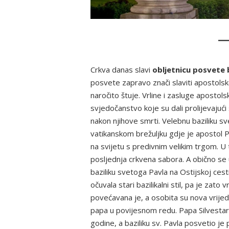
Crkva danas slavi
obljetnicu posvete b
posvete zapravo znači slaviti apostolsk
naročito štuje. Vrline i zasluge apostol
svjedočanstvo koje su dali prolijevajući
nakon njihove smrti. Velebnu baziliku sv
vatikanskom brežuljku gdje je apostol P
na svijetu s predivnim velikim trgom. U 
posljednja crkvena sabora. A obično se u
baziliku svetoga Pavla na Ostijskoj cest
očuvala stari bazilikalni stil, pa je zato
povećavana je, a osobita su nova vrijedno
papa u povijesnom redu. Papa Silvestar I
godine, a baziliku sv. Pavla posvetio je 