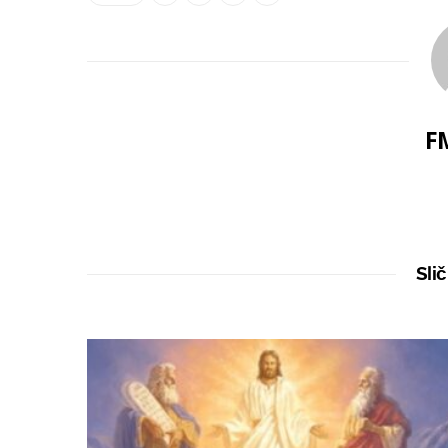
F
Slič