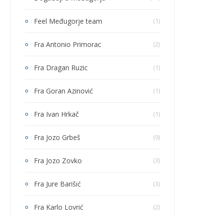
Feel Međugorje team
(1)
Fra Antonio Primorac
(2)
Fra Dragan Ruzic
(1)
Fra Goran Azinović
(1)
Fra Ivan Hrkač
(1)
Fra Jozo Grbeš
(9)
Fra Jozo Zovko
(3)
Fra Jure Barišić
(3)
Fra Karlo Lovrić
(2)