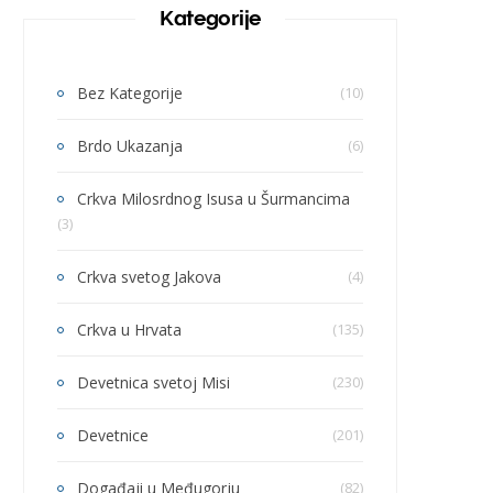
Kategorije
Bez Kategorije
(10)
Brdo Ukazanja
(6)
Crkva Milosrdnog Isusa u Šurmancima
(3)
Crkva svetog Jakova
(4)
Crkva u Hrvata
(135)
Devetnica svetoj Misi
(230)
Devetnice
(201)
Događaji u Međugorju
(82)