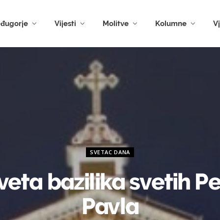
đugorje
Vijesti
Molitve
Kolumne
V
SVETAC DANA
eta bazilika svetih Pe
Pavla