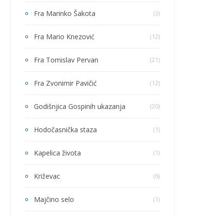
Fra Marinko Šakota
(3)
Fra Mario Knezović
(12)
Fra Tomislav Pervan
(21)
Fra Zvonimir Pavičić
(12)
Godišnjica Gospinih ukazanja
(20)
Hodočasnička staza
(1)
Kapelica života
(1)
Križevac
(6)
Majčino selo
(1)