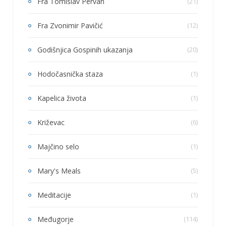
Fra Tomislav Pervan
(21)
Fra Zvonimir Pavičić
(12)
Godišnjica Gospinih ukazanja
(20)
Hodočasnička staza
(1)
Kapelica života
(1)
Križevac
(6)
Majčino selo
(1)
Mary's Meals
(5)
Meditacije
(1)
Međugorje
(114)