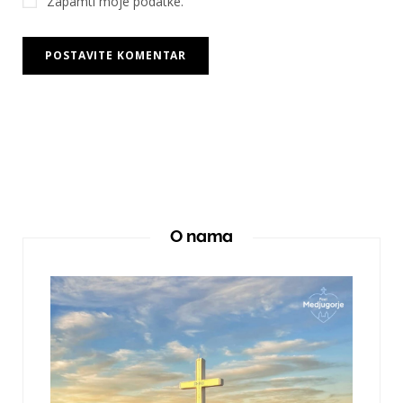
Zapamti moje podatke.
O nama