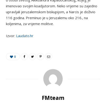
u osobi svetog Aleksandra Kapadočanskog, kojeg je
imenovao svojim koadjutorom. Neko vrijeme su zajedno
upravljali jeruzalemskom biskupijom, a Narcis je doživio
116 godina. Preminuo je u Jeruzalemu oko 216., na
koljenima, za vrijeme molitve.
Izvor:
Laudato.hr
0
FMteam