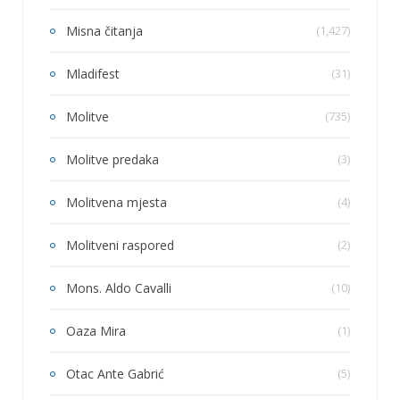
Misna čitanja
(1,427)
Mladifest
(31)
Molitve
(735)
Molitve predaka
(3)
Molitvena mjesta
(4)
Molitveni raspored
(2)
Mons. Aldo Cavalli
(10)
Oaza Mira
(1)
Otac Ante Gabrić
(5)