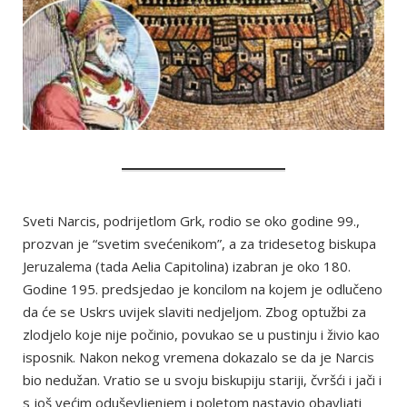
Sveti Narcis, podrijetlom Grk, rodio se oko godine 99.,
prozvan je “svetim svećenikom”, a za tridesetog biskupa
Jeruzalema (tada Aelia Capitolina) izabran je oko 180.
Godine 195. predsjedao je koncilom na kojem je odlučeno
da će se Uskrs uvijek slaviti nedjeljom. Zbog optužbi za
zlodjelo koje nije počinio, povukao se u pustinju i živio kao
isposnik. Nakon nekog vremena dokazalo se da je Narcis
bio nedužan. Vratio se u svoju biskupiju stariji, čvršći i jači i
s još većim oduševljenjem i poletom nastavio obavljati