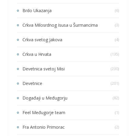
Brdo Ukazanja
(6)
Crkva Milosrdnog Isusa u Šurmancima
(3)
Crkva svetog Jakova
(4)
Crkva u Hrvata
(135)
Devetnica svetoj Misi
(230)
Devetnice
(201)
Događaji u Međugorju
(82)
Feel Međugorje team
(1)
Fra Antonio Primorac
(2)