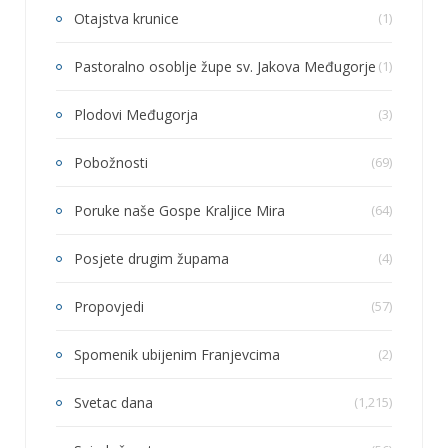
Otajstva krunice
(1)
Pastoralno osoblje župe sv. Jakova Međugorje
(1)
Plodovi Međugorja
(3)
Pobožnosti
(69)
Poruke naše Gospe Kraljice Mira
(64)
Posjete drugim župama
(4)
Propovjedi
(57)
Spomenik ubijenim Franjevcima
(2)
Svetac dana
(1,215)