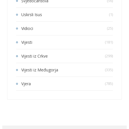
Svjedočanstva
(56)
Uskrsli Isus
(1)
Vidioci
(25)
Vijesti
(181)
Vijesti iz Crkve
(299)
Vijesti iz Međugorja
(335)
Vjera
(785)