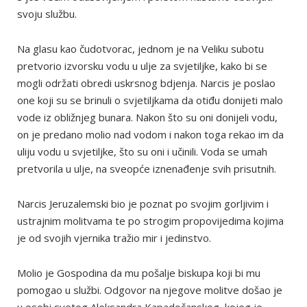
svoju službu.
Na glasu kao čudotvorac, jednom je na Veliku subotu
pretvorio izvorsku vodu u ulje za svjetiljke, kako bi se
mogli održati obredi uskrsnog bdjenja. Narcis je poslao
one koji su se brinuli o svjetiljkama da otiđu donijeti malo
vode iz obližnjeg bunara. Nakon što su oni donijeli vodu,
on je predano molio nad vodom i nakon toga rekao im da
uliju vodu u svjetiljke, što su oni i učinili. Voda se umah
pretvorila u ulje, na sveopće iznenađenje svih prisutnih.
Narcis Jeruzalemski bio je poznat po svojim gorljivim i
ustrajnim molitvama te po strogim propovijedima kojima
je od svojih vjernika tražio mir i jedinstvo.
Molio je Gospodina da mu pošalje biskupa koji bi mu
pomogao u službi. Odgovor na njegove molitve došao je