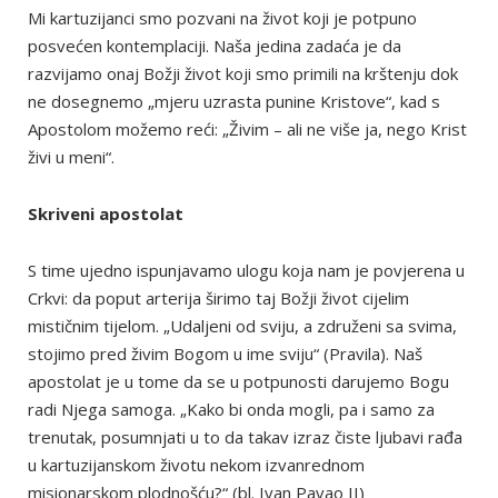
Mi kartuzijanci smo pozvani na život koji je potpuno
posvećen kontemplaciji. Naša jedina zadaća je da
razvijamo onaj Božji život koji smo primili na krštenju dok
ne dosegnemo „mjeru uzrasta punine Kristove“, kad s
Apostolom možemo reći: „Živim – ali ne više ja, nego Krist
živi u meni“.
Skriveni apostolat
S time ujedno ispunjavamo ulogu koja nam je povjerena u
Crkvi: da poput arterija širimo taj Božji život cijelim
mističnim tijelom. „Udaljeni od sviju, a združeni sa svima,
stojimo pred živim Bogom u ime sviju“ (Pravila). Naš
apostolat je u tome da se u potpunosti darujemo Bogu
radi Njega samoga. „Kako bi onda mogli, pa i samo za
trenutak, posumnjati u to da takav izraz čiste ljubavi rađa
u kartuzijanskom životu nekom izvanrednom
misionarskom plodnošću?“ (bl. Ivan Pavao II)