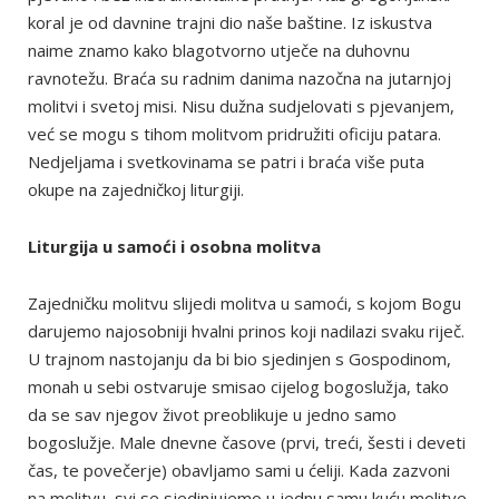
koral je od davnine trajni dio naše baštine. Iz iskustva
naime znamo kako blagotvorno utječe na duhovnu
ravnotežu. Braća su radnim danima nazočna na jutarnjoj
molitvi i svetoj misi. Nisu dužna sudjelovati s pjevanjem,
već se mogu s tihom molitvom pridružiti oficiju patara.
Nedjeljama i svetkovinama se patri i braća više puta
okupe na zajedničkoj liturgiji.
Liturgija u samoći i osobna molitva
Zajedničku molitvu slijedi molitva u samoći, s kojom Bogu
darujemo najosobniji hvalni prinos koji nadilazi svaku riječ.
U trajnom nastojanju da bi bio sjedinjen s Gospodinom,
monah u sebi ostvaruje smisao cijelog bogoslužja, tako
da se sav njegov život preoblikuje u jedno samo
bogoslužje. Male dnevne časove (prvi, treći, šesti i deveti
čas, te povečerje) obavljamo sami u ćeliji. Kada zazvoni
na molitvu, svi se sjedinjujemo u jednu samu kuću molitve,