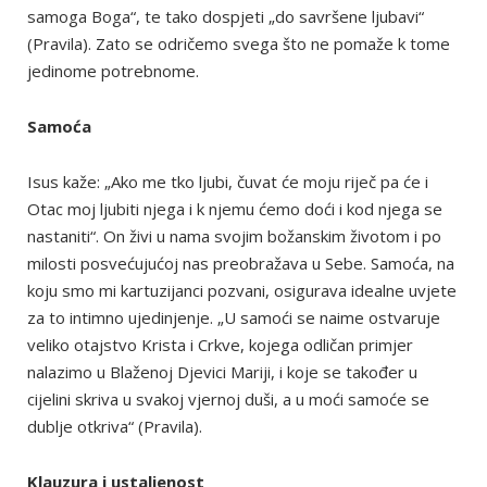
samoga Boga“, te tako dospjeti „do savršene ljubavi“
(Pravila). Zato se odričemo svega što ne pomaže k tome
jedinome potrebnome.
Samoća
Isus kaže: „Ako me tko ljubi, čuvat će moju riječ pa će i
Otac moj ljubiti njega i k njemu ćemo doći i kod njega se
nastaniti“. On živi u nama svojim božanskim životom i po
milosti posvećujućoj nas preobražava u Sebe. Samoća, na
koju smo mi kartuzijanci pozvani, osigurava idealne uvjete
za to intimno ujedinjenje. „U samoći se naime ostvaruje
veliko otajstvo Krista i Crkve, kojega odličan primjer
nalazimo u Blaženoj Djevici Mariji, i koje se također u
cijelini skriva u svakoj vjernoj duši, a u moći samoće se
dublje otkriva“ (Pravila).
Klauzura i ustaljenost