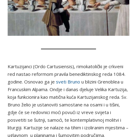
Kartuzijanci (Ordo Cartusiensis), rimokatolički je crkveni
red nastao reformom pravila benediktinskog reda 1084.
godine. Osnovao ga je
sveti Bruno
u blizini Grenoblea u
Francuskim Alpama. Ondje i danas djeluje Velika Kartuzija,
koja funkcionira kao matična kuća Kartuzijanskog reda. Sv.
Bruno želio je ustanoviti samostane na osami i u tišini,
gdje će se redovnici moći povući iz vreve svijeta i
posvetiti se šutnji, samoći, te kontemplativnoj molitvi i
liturgiji. Kartuzije se nalaze na tihim i izoliranim mjestima –
uglavnom u planinama i šumovitim područjima.