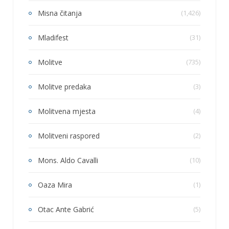
Misna čitanja
(1,426)
Mladifest
(31)
Molitve
(735)
Molitve predaka
(3)
Molitvena mjesta
(4)
Molitveni raspored
(2)
Mons. Aldo Cavalli
(10)
Oaza Mira
(1)
Otac Ante Gabrić
(5)