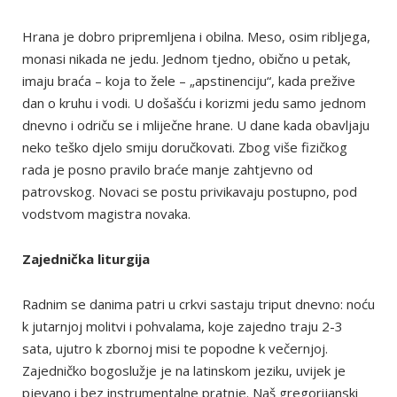
Hrana je dobro pripremljena i obilna. Meso, osim ribljega,
monasi nikada ne jedu. Jednom tjedno, obično u petak,
imaju braća – koja to žele – „apstinenciju“, kada prežive
dan o kruhu i vodi. U došašću i korizmi jedu samo jednom
dnevno i odriču se i mliječne hrane. U dane kada obavljaju
neko teško djelo smiju doručkovati. Zbog više fizičkog
rada je posno pravilo braće manje zahtjevno od
patrovskog. Novaci se postu privikavaju postupno, pod
vodstvom magistra novaka.
Zajednička liturgija
Radnim se danima patri u crkvi sastaju triput dnevno: noću
k jutarnjoj molitvi i pohvalama, koje zajedno traju 2-3
sata, ujutro k zbornoj misi te popodne k večernjoj.
Zajedničko bogoslužje je na latinskom jeziku, uvijek je
pjevano i bez instrumentalne pratnje. Naš gregorijanski