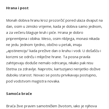
Hrana i post
Monah dobiva hranu kroz prozorčić pored ulaza dvaput na
dan, osim u zimsko vrijeme, kada je dobiva samo jednom,
a za večeru blaguje kruh i piće. Hrana je dobro
pripremljena i obilna. Meso, osim ribljega, monasi nikada
ne jedu. Jednom tjedno, obično u petak, imaju
„apstinenciju“ kada prežive dan o kruhu i vodi. U došašću i
korizmi se odriču i mliječne hrane. Ta posna pravila
zahtijevaju doduše nemalo odricanja, nikako pak nisu
štetna za zdravlje. Naprotiv, kartuzijanci nerijetko dožive
duboku starost. Novaci se postu privikavaju postupno,
pod vodstvom magistra novaka.
Samoća braće
Braća žive pravim samotničkim životom, iako je njihova