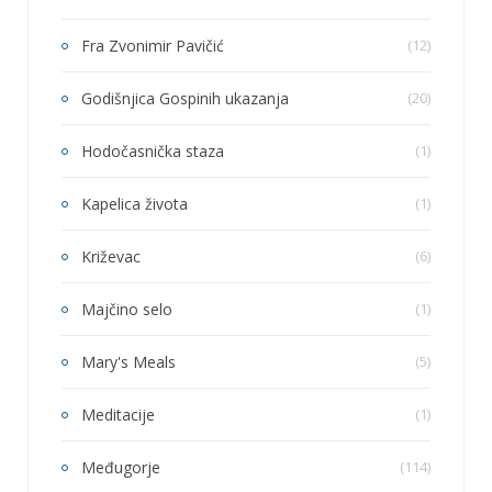
Fra Zvonimir Pavičić
(12)
Godišnjica Gospinih ukazanja
(20)
Hodočasnička staza
(1)
Kapelica života
(1)
Križevac
(6)
Majčino selo
(1)
Mary's Meals
(5)
Meditacije
(1)
Međugorje
(114)