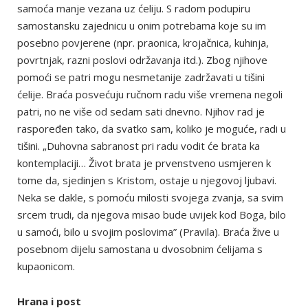
samoća manje vezana uz ćeliju. S radom podupiru
samostansku zajednicu u onim potrebama koje su im
posebno povjerene (npr. praonica, krojačnica, kuhinja,
povrtnjak, razni poslovi održavanja itd.). Zbog njihove
pomoći se patri mogu nesmetanije zadržavati u tišini
ćelije. Braća posvećuju ručnom radu više vremena negoli
patri, no ne više od sedam sati dnevno. Njihov rad je
raspoređen tako, da svatko sam, koliko je moguće, radi u
tišini. „Duhovna sabranost pri radu vodit će brata ka
kontemplaciji… Život brata je prvenstveno usmjeren k
tome da, sjedinjen s Kristom, ostaje u njegovoj ljubavi.
Neka se dakle, s pomoću milosti svojega zvanja, sa svim
srcem trudi, da njegova misao bude uvijek kod Boga, bilo
u samoći, bilo u svojim poslovima” (Pravila). Braća žive u
posebnom dijelu samostana u dvosobnim ćelijama s
kupaonicom.
Hrana i post