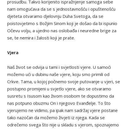
prosudbu. Takvo korijenito ispražnjenje samoga sebe
nam omogućava da se s jednostavnošću i opuštenošću
djeteta otvaramo djelovnju Duha Svetoga, da se
poistovjetimo s Božjim Sinom koji je došao da bi ispunio
Očevu volju, a ujedno nas oslobađa i neuredne brige za
se, te nemira i žalosti koji je prate.
Vjera
Naš život se odvija u tami i svjetlosti vjere. U samoći
možemo ući u dubinu naše vjere, koju smo primili od
Crkve. Tama, u kojoj počnemo svoje putovanje u vjeri, se
postupno promijeni u svjetlo vjere, ako se otvaramo
susretu s Isusom kao živom osobom te dopustimo da
nas potpuno obuzmu On i njegovo Evanđelje. To što
vjerujemo ne vidimo, pa ipak nam sadržaj vjere postane
tako nazočan da možemo živjeti iz njega. Kada se
odrečemo svega što nije u skladu s vjerom, spoznajemo