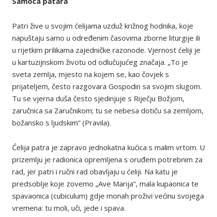
Samoća patara
Patri žive u svojim ćelijama uzduž križnog hodnika, koje
napuštaju samo u određenim časovima zborne liturgije ili
u rijetkim prilikama zajedničke razonode. Vjernost ćeliji je
u kartuzijnskom životu od odlučujućeg značaja. „To je
sveta zemlja, mjesto na kojem se, kao čovjek s
prijateljem, često razgovara Gospodin sa svojim slugom.
Tu se vjerna duša često sjedinjuje s Riječju Božjom,
zaručnica sa Zaručnikom; tu se nebesa dotiču sa zemljom,
božansko s ljudskim“ (Pravila).
Ćelija patra je zapravo jednokatna kućica s malim vrtom. U
prizemlju je radionica opremljena s oruđem potrebnim za
rad, jer patri i ručni rad obavljaju u ćeliji. Na katu je
predsoblje koje zovemo „Ave Marija“, mala kupaonica te
spavaonica (cubiculum) gdje monah proživi većinu svojega
vremena: tu moli, uči, jede i spava.