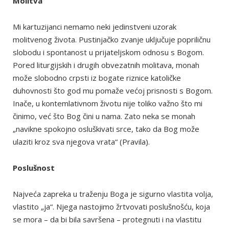
Molitva
Mi kartuzijanci nemamo neki jedinstveni uzorak
molitvenog života. Pustinjačko zvanje uključuje popriličnu
slobodu i spontanost u prijateljskom odnosu s Bogom.
Pored liturgijskih i drugih obvezatnih molitava, monah
može slobodno crpsti iz bogate riznice katoličke
duhovnosti što god mu pomaže većoj prisnosti s Bogom.
Inače, u kontemlativnom životu nije toliko važno što mi
činimo, već što Bog čini u nama. Zato neka se monah
„navikne spokojno osluškivati srce, tako da Bog može
ulaziti kroz sva njegova vrata“ (Pravila).
Poslušnost
Najveća zapreka u traženju Boga je sigurno vlastita volja,
vlastito „ja“. Njega nastojimo žrtvovati poslušnošću, koja
se mora – da bi bila savršena – protegnuti i na vlastitu