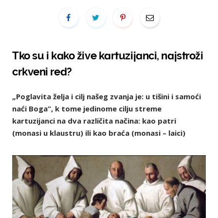
Tko su i kako žive kartuzijanci, najstroži
crkveni red?
„Poglavita želja i cilj našeg zvanja je: u tišini i samoći
naći Boga”, k tome jedinome cilju streme
kartuzijanci na dva različita načina: kao patri
(monasi u klaustru) ili kao braća (monasi – laici)