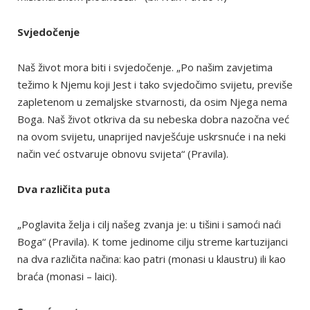
Svjedočenje
Naš život mora biti i svjedočenje. „Po našim zavjetima
težimo k Njemu koji Jest i tako svjedočimo svijetu, previše
zapletenom u zemaljske stvarnosti, da osim Njega nema
Boga. Naš život otkriva da su nebeska dobra nazočna već
na ovom svijetu, unaprijed navješćuje uskrsnuće i na neki
način već ostvaruje obnovu svijeta“ (Pravila).
Dva različita puta
„Poglavita želja i cilj našeg zvanja je: u tišini i samoći naći
Boga“ (Pravila). K tome jedinome cilju streme kartuzijanci
na dva različita načina: kao patri (monasi u klaustru) ili kao
braća (monasi – laici).