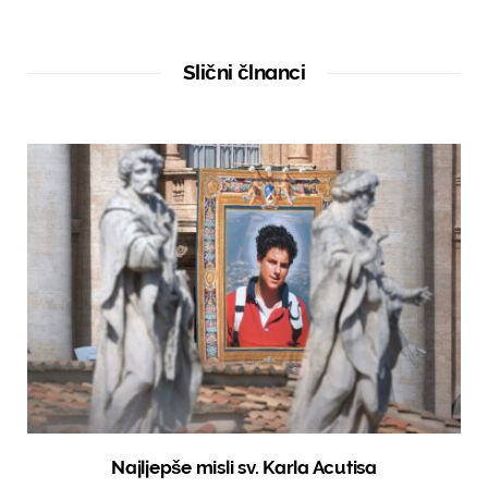
e
b
s
i
t
Slični člnanci
e
Najljepše misli sv. Karla Acutisa