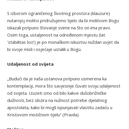
S izborom ograničenog životnog prostora (klauzure)
nutarnjoj molitvi pridružujemo tijelo da bi molitvom Bogu
iskazali potpuno štovanje svime na što on ima pravo.
Osim toga, ustaljenost na određenom mjestu (lat.
‘stabilitas loci’) je po monaškom iskustvu nuždan uvjet da
bi svoje misli i osjećaje ustalili u Bogu.
Udaljenost od svijeta
„Budući da je naša ustanova potpuno usmerena ka
kontemplaciji, mora što savjesnije čuvati svoju udaljenost
od svijeta. Izuzeti smo od bilo kakve dušobrižničke
dužnosti, bez obzira na nužnost potrebe djelatnog
apostolata, kako bi mogli ispunjavati vlastitu zadaću u
Kristovom mističnom tijelu“ (Pravila).