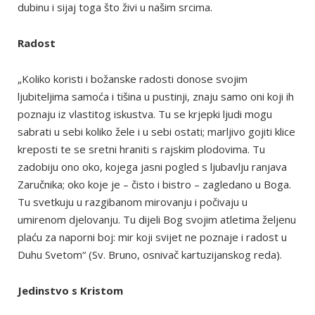
dubinu i sijaj toga što živi u našim srcima.
Radost
„Koliko koristi i božanske radosti donose svojim
ljubiteljima samoća i tišina u pustinji, znaju samo oni koji ih
poznaju iz vlastitog iskustva. Tu se krjepki ljudi mogu
sabrati u sebi koliko žele i u sebi ostati; marljivo gojiti klice
kreposti te se sretni hraniti s rajskim plodovima. Tu
zadobiju ono oko, kojega jasni pogled s ljubavlju ranjava
Zaručnika; oko koje je – čisto i bistro – zagledano u Boga.
Tu svetkuju u razgibanom mirovanju i počivaju u
umirenom djelovanju. Tu dijeli Bog svojim atletima željenu
plaću za naporni boj: mir koji svijet ne poznaje i radost u
Duhu Svetom“ (Sv. Bruno, osnivač kartuzijanskog reda).
Jedinstvo s Kristom