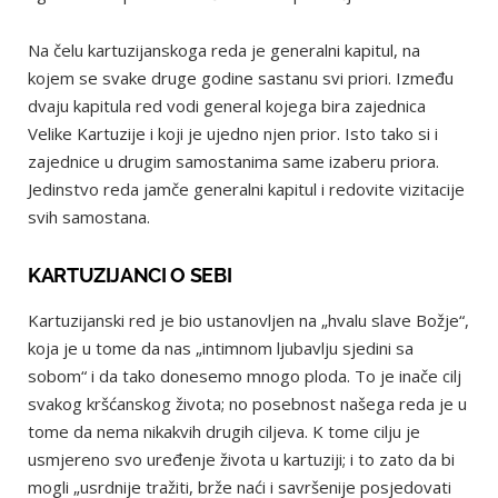
Na čelu kartuzijanskoga reda je generalni kapitul, na
kojem se svake druge godine sastanu svi priori. Između
dvaju kapitula red vodi general kojega bira zajednica
Velike Kartuzije i koji je ujedno njen prior. Isto tako si i
zajednice u drugim samostanima same izaberu priora.
Jedinstvo reda jamče generalni kapitul i redovite vizitacije
svih samostana.
KARTUZIJANCI O SEBI
Kartuzijanski red je bio ustanovljen na „hvalu slave Božje“,
koja je u tome da nas „intimnom ljubavlju sjedini sa
sobom“ i da tako donesemo mnogo ploda. To je inače cilj
svakog kršćanskog života; no posebnost našega reda je u
tome da nema nikakvih drugih ciljeva. K tome cilju je
usmjereno svo uređenje života u kartuziji; i to zato da bi
mogli „usrdnije tražiti, brže naći i savršenije posjedovati