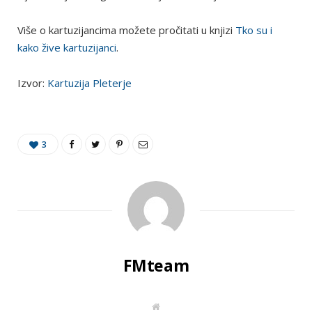
Više o kartuzijancima možete pročitati u knjizi
Tko su i
kako žive kartuzijanci
.
Izvor:
Kartuzija Pleterje
3
FMteam
W