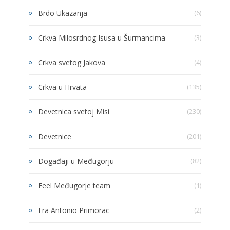
Brdo Ukazanja
(6)
Crkva Milosrdnog Isusa u Šurmancima
(3)
Crkva svetog Jakova
(4)
Crkva u Hrvata
(135)
Devetnica svetoj Misi
(230)
Devetnice
(201)
Događaji u Međugorju
(82)
Feel Međugorje team
(1)
Fra Antonio Primorac
(2)