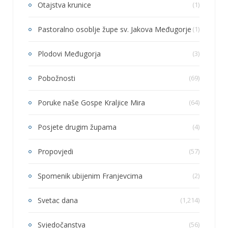
Otajstva krunice
(1)
Pastoralno osoblje župe sv. Jakova Međugorje
(1)
Plodovi Međugorja
(3)
Pobožnosti
(69)
Poruke naše Gospe Kraljice Mira
(64)
Posjete drugim župama
(4)
Propovjedi
(57)
Spomenik ubijenim Franjevcima
(2)
Svetac dana
(1,214)
Svjedočanstva
(56)