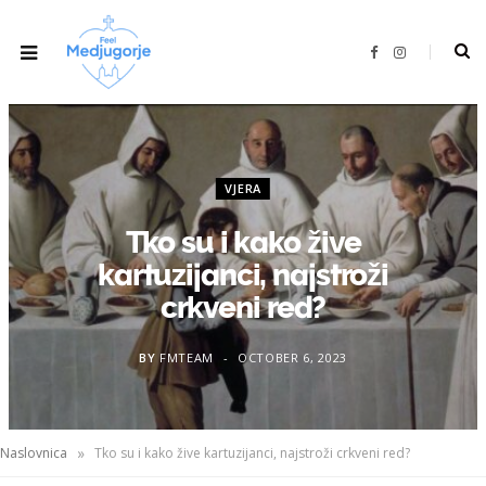
F
I
a
n
c
s
e
t
b
a
o
g
o
r
k
a
m
VJERA
Tko su i kako žive
kartuzijanci, najstroži
crkveni red?
BY
FMTEAM
OCTOBER 6, 2023
»
Naslovnica
Tko su i kako žive kartuzijanci, najstroži crkveni red?