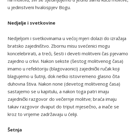
u jedinstveni hvalospjev Bogu.
Nedjelje i svetkovine
Nedjeljom i svetkovinama u većoj mjeri dolazi do izražaja
bratsko zajedništvo. Zbornu misu svećenici mogu
koncelebrirati, a treći, šesti i deveti molitveni čas pjevamo
zajedno u crkvi. Nakon sekste (šestog molitvenog časa)
imamo u refektoriju (blagovaonici) zajednički ručak koji
blagujemo u šutnji, dok netko istovremeno glasno čita
duhovna štiva. Nakon none (devetog molitvenog časa)
sastajemo se u kapitulu, a nakon toga patri imaju
zajednički razgovor do večernje molitve; braća imaju
takav razgovor dvaput do triput mjesečno, a inače se
kroz to vrijeme zadržavaju u ćeliji.
Šetnja