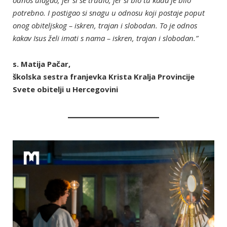
odnos ulagao, jer si se trudio, jer si bio tu kada je bilo
potrebno. I postigao si snagu u odnosu koji postaje poput
onog obiteljskog – iskren, trajan i slobodan. To je odnos
kakav Isus želi imati s nama – iskren, trajan i slobodan.”
s. Matija Pačar,
školska sestra franjevka Krista Kralja Provincije
Svete obitelji u Hercegovini