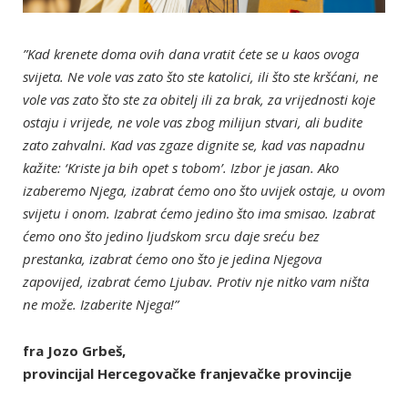
”Kad krenete doma ovih dana vratit ćete se u kaos ovoga
svijeta. Ne vole vas zato što ste katolici, ili što ste kršćani, ne
vole vas zato što ste za obitelj ili za brak, za vrijednosti koje
ostaju i vrijede, ne vole vas zbog milijun stvari, ali budite
zato zahvalni. Kad vas zgaze dignite se, kad vas napadnu
kažite: ‘Kriste ja bih opet s tobom’. Izbor je jasan. Ako
izaberemo Njega, izabrat ćemo ono što uvijek ostaje, u ovom
svijetu i onom. Izabrat ćemo jedino što ima smisao. Izabrat
ćemo ono što jedino ljudskom srcu daje sreću bez
prestanka, izabrat ćemo ono što je jedina Njegova
zapovijed, izabrat ćemo Ljubav. Protiv nje nitko vam ništa
ne može. Izaberite Njega!”
fra Jozo Grbeš,
provincijal Hercegovačke franjevačke provincije