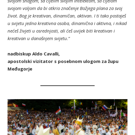
svojom snagom, sa cijelim svojim intelektom, sa cijelom
svojom voljom da bi otkrio značenje Božjega plana za svoj
život. Bog je kreativan, dinamičan, aktivan. I ti tako postaješ
u svijetu jedna kreativna osoba, dinamična i aktivna, i nikad
nećeš živjeti u osrednjosti, ali ćeš uvijek biti kreativan i
kreativan u današnjem svijetu.”
nadbiskup Aldo Cavalli,
apostolski vizitator s posebnom ulogom za župu
Međugorje