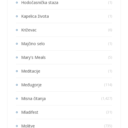
Hodočasnička staza
(1)
Kapelica života
(1)
Križevac
(6)
Majčino selo
(1)
Mary's Meals
(5)
Meditacije
(1)
Međugorje
(114)
Misna čitanja
(1,427)
Mladifest
(31)
Molitve
(735)