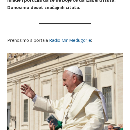
mlade i poručila da se ne boje te da izaberu Isusa.
Donosimo deset značajnih citata.
Prenosimo s portala
Radio Mir Međugorje
: