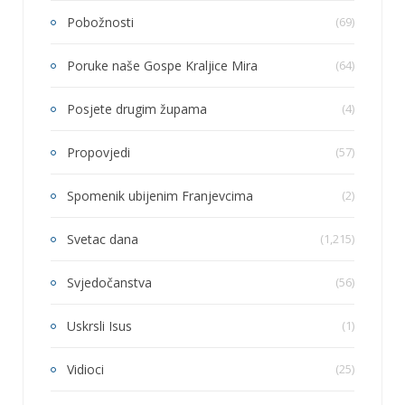
Pobožnosti
(69)
Poruke naše Gospe Kraljice Mira
(64)
Posjete drugim župama
(4)
Propovjedi
(57)
Spomenik ubijenim Franjevcima
(2)
Svetac dana
(1,215)
Svjedočanstva
(56)
Uskrsli Isus
(1)
Vidioci
(25)