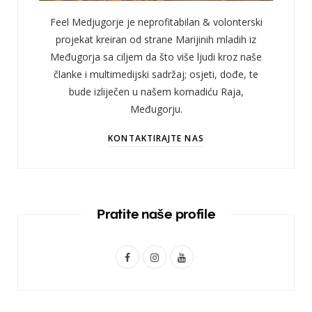
Feel Medjugorje je neprofitabilan & volonterski
projekat kreiran od strane Marijinih mladih iz
Međugorja sa ciljem da što više ljudi kroz naše
članke i multimedijski sadržaj; osjeti, dođe, te
bude izliječen u našem komadiću Raja,
Međugorju.
KONTAKTIRAJTE NAS
Pratite naše profile
F
I
Y
a
n
o
c
s
u