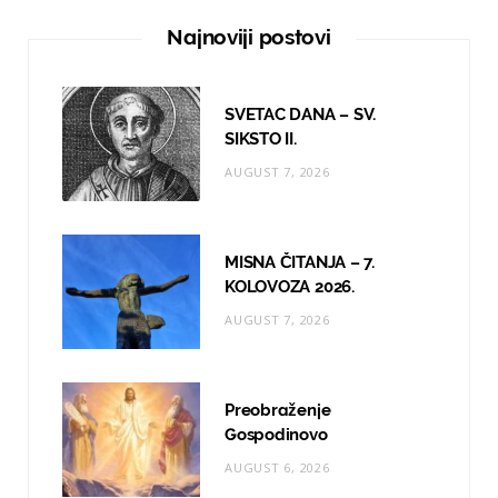
e
t
T
Najnoviji postovi
b
a
u
o
g
b
SVETAC DANA – SV.
o
r
e
SIKSTO II.
AUGUST 7, 2026
k
a
m
MISNA ČITANJA – 7.
KOLOVOZA 2026.
AUGUST 7, 2026
Preobraženje
Gospodinovo
AUGUST 6, 2026