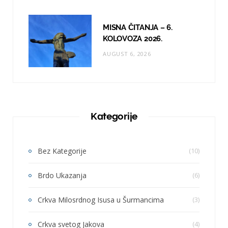
MISNA ČITANJA – 6.
KOLOVOZA 2026.
AUGUST 6, 2026
Kategorije
Bez Kategorije
(10)
Brdo Ukazanja
(6)
Crkva Milosrdnog Isusa u Šurmancima
(3)
Crkva svetog Jakova
(4)