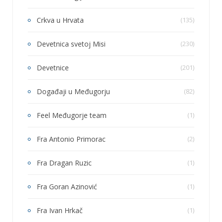
Crkva u Hrvata
(135)
Devetnica svetoj Misi
(230)
Devetnice
(201)
Događaji u Međugorju
(82)
Feel Međugorje team
(1)
Fra Antonio Primorac
(2)
Fra Dragan Ruzic
(1)
Fra Goran Azinović
(1)
Fra Ivan Hrkač
(1)