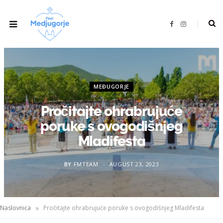
F
I
a
n
c
s
e
t
b
a
o
g
o
r
k
a
m
MEĐUGORJE
Pročitajte ohrabrujuće
poruke s ovogodišnjeg
Mladifesta
BY
FMTEAM
AUGUST 23, 2023
»
Naslovnica
Pročitajte ohrabrujuće poruke s ovogodišnjeg Mladifesta