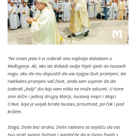
”Ne znam jeste li vi izabrali ono najbolje dolaskom u
Međugorje. Ali, ako ste došavši ovdje htjeli sjesti do Isusovih
nogu, ako ste mu dopustili da vas njegov Duh promjeni, da
radikalno promjeni vaš život, onda sam uvjeren da ste
izabrali „bolji“ dio koji vam nitko ne može oduzeti. U tome
smo slični i jednoj drugoj Mariji, Isusovoj majci i Majci
Crkve, koja je uvijek birala Isusovu prisutnost, pa čak i pod
križem.
Stoga, živite bez straha, živite radosno sa sviješću da vas
Isus prati svojim Duhom i svjedočite da je lijepo živjeti s