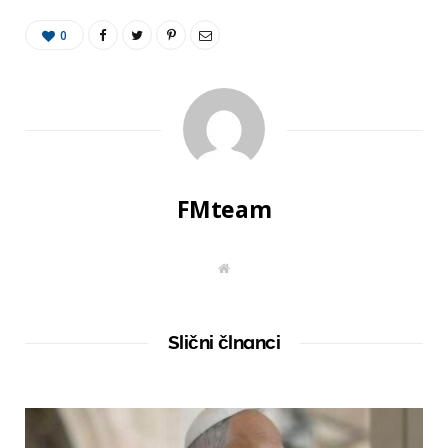
0
FMteam
W
e
b
s
i
t
Slični člnanci
e