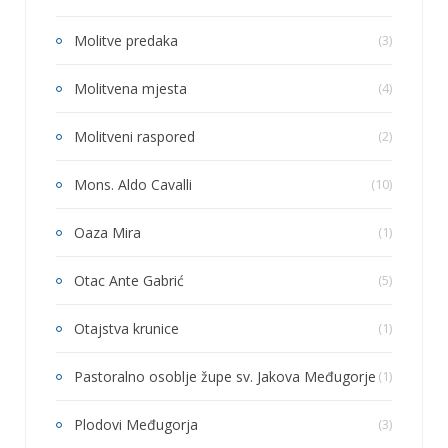
Molitve predaka
(3)
Molitvena mjesta
(4)
Molitveni raspored
(2)
Mons. Aldo Cavalli
(10)
Oaza Mira
(1)
Otac Ante Gabrić
(5)
Otajstva krunice
(1)
Pastoralno osoblje župe sv. Jakova Međugorje
(1)
Plodovi Međugorja
(3)