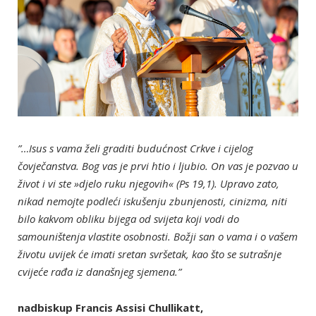
”…Isus s vama želi graditi budućnost Crkve i cijelog
čovječanstva. Bog vas je prvi htio i ljubio. On vas je pozvao u
život i vi ste »djelo ruku njegovih« (Ps 19,1). Upravo zato,
nikad nemojte podleći iskušenju zbunjenosti, cinizma, niti
bilo kakvom obliku bijega od svijeta koji vodi do
samouništenja vlastite osobnosti. Božji san o vama i o vašem
životu uvijek će imati sretan svršetak, kao što se sutrašnje
cvijeće rađa iz današnjeg sjemena.”
nadbiskup Francis Assisi Chullikatt,