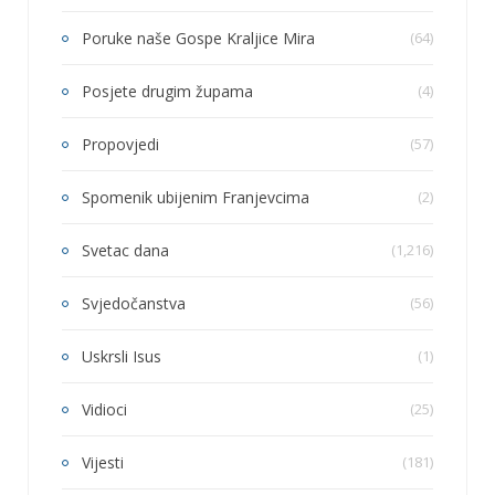
Poruke naše Gospe Kraljice Mira
(64)
Posjete drugim župama
(4)
Propovjedi
(57)
Spomenik ubijenim Franjevcima
(2)
Svetac dana
(1,216)
Svjedočanstva
(56)
Uskrsli Isus
(1)
Vidioci
(25)
Vijesti
(181)