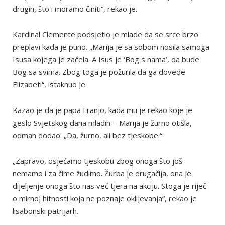
drugih, što i moramo činiti“, rekao je.
Kardinal Clemente podsjetio je mlade da se srce brzo
preplavi kada je puno. „Marija je sa sobom nosila samoga
Isusa kojega je začela. A Isus je ‘Bog s nama’, da bude
Bog sa svima. Zbog toga je požurila da ga dovede
Elizabeti“, istaknuo je.
Kazao je da je papa Franjo, kada mu je rekao koje je
geslo Svjetskog dana mladih − Marija je žurno otišla,
odmah dodao: „Da, žurno, ali bez tjeskobe.“
„Zapravo, osjećamo tjeskobu zbog onoga što još
nemamo i za čime žudimo. Žurba je drugačija, ona je
dijeljenje onoga što nas već tjera na akciju. Stoga je riječ
o mirnoj hitnosti koja ne poznaje oklijevanja“, rekao je
lisabonski patrijarh.