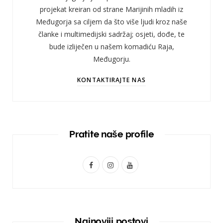
projekat kreiran od strane Marijinih mladih iz
Međugorja sa ciljem da što više ljudi kroz naše
članke i multimedijski sadržaj; osjeti, dođe, te
bude izliječen u našem komadiću Raja,
Međugorju.
KONTAKTIRAJTE NAS
Pratite naše profile
F
I
Y
a
n
o
c
s
u
e
t
T
Najnoviji postovi