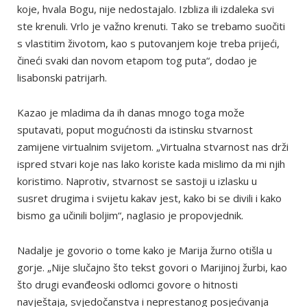
koje, hvala Bogu, nije nedostajalo. Izbliza ili izdaleka svi
ste krenuli. Vrlo je važno krenuti. Tako se trebamo suočiti
s vlastitim životom, kao s putovanjem koje treba prijeći,
čineći svaki dan novom etapom tog puta“, dodao je
lisabonski patrijarh.
Kazao je mladima da ih danas mnogo toga može
sputavati, poput mogućnosti da istinsku stvarnost
zamijene virtualnim svijetom. „Virtualna stvarnost nas drži
ispred stvari koje nas lako koriste kada mislimo da mi njih
koristimo. Naprotiv, stvarnost se sastoji u izlasku u
susret drugima i svijetu kakav jest, kako bi se divili i kako
bismo ga učinili boljim“, naglasio je propovjednik.
Nadalje je govorio o tome kako je Marija žurno otišla u
gorje. „Nije slučajno što tekst govori o Marijinoj žurbi, kao
što drugi evanđeoski odlomci govore o hitnosti
navještaja, svjedočanstva i neprestanog posjećivanja