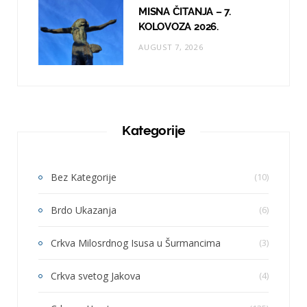
MISNA ČITANJA – 7.
KOLOVOZA 2026.
AUGUST 7, 2026
Kategorije
Bez Kategorije
(10)
Brdo Ukazanja
(6)
Crkva Milosrdnog Isusa u Šurmancima
(3)
Crkva svetog Jakova
(4)