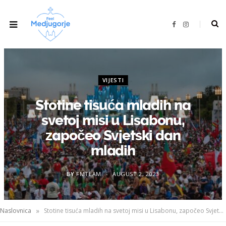
F
I
a
n
c
s
e
t
b
a
o
g
o
r
k
a
m
VIJESTI
Stotine tisuća mladih na
svetoj misi u Lisabonu,
započeo Svjetski dan
mladih
BY
FMTEAM
AUGUST 2, 2023
»
Naslovnica
Stotine tisuća mladih na svetoj misi u Lisabonu, započeo Svjetski dan mladih