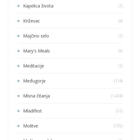
Kapelica života
(1)
Križevac
(6)
Majčino selo
(1)
Mary's Meals
(5)
Meditacije
(1)
Međugorje
(114)
Misna čitanja
(1,428)
Mladifest
(31)
Molitve
(735)