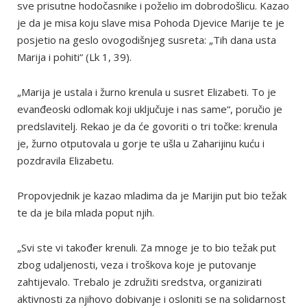
sve prisutne hodočasnike i poželio im dobrodošlicu. Kazao
je da je misa koju slave misa Pohoda Djevice Marije te je
posjetio na geslo ovogodišnjeg susreta: „Tih dana usta
Marija i pohiti“ (Lk 1, 39).
„Marija je ustala i žurno krenula u susret Elizabeti. To je
evanđeoski odlomak koji uključuje i nas same“, poručio je
predslavitelj. Rekao je da će govoriti o tri točke: krenula
je, žurno otputovala u gorje te ušla u Zaharijinu kuću i
pozdravila Elizabetu.
Propovjednik je kazao mladima da je Marijin put bio težak
te da je bila mlada poput njih.
„Svi ste vi također krenuli. Za mnoge je to bio težak put
zbog udaljenosti, veza i troškova koje je putovanje
zahtijevalo. Trebalo je združiti sredstva, organizirati
aktivnosti za njihovo dobivanje i osloniti se na solidarnost