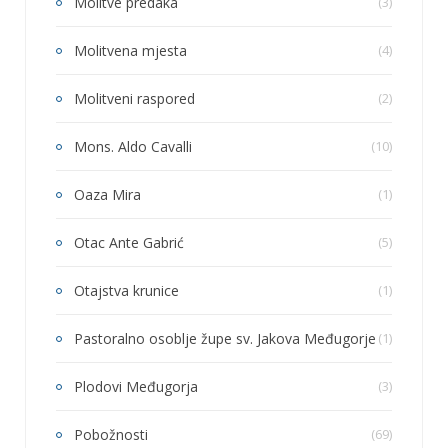
Molitve predaka
(3)
Molitvena mjesta
(4)
Molitveni raspored
(2)
Mons. Aldo Cavalli
(10)
Oaza Mira
(1)
Otac Ante Gabrić
(5)
Otajstva krunice
(1)
Pastoralno osoblje župe sv. Jakova Međugorje
(1)
Plodovi Međugorja
(3)
Pobožnosti
(69)