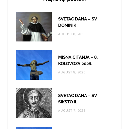
b
a
u
o
g
b
SVETAC DANA – SV.
o
r
e
DOMINIK
AUGUST 8, 2026
k
a
m
MISNA ČITANJA – 8.
KOLOVOZA 2026.
AUGUST 8, 2026
SVETAC DANA – SV.
SIKSTO II.
AUGUST 7, 2026