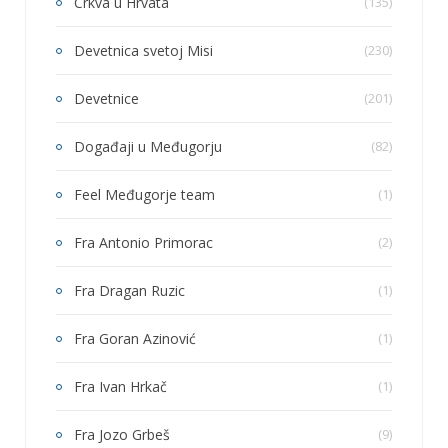
Crkva u Hrvata
(135)
Devetnica svetoj Misi
(230)
Devetnice
(201)
Događaji u Međugorju
(82)
Feel Međugorje team
(1)
Fra Antonio Primorac
(2)
Fra Dragan Ruzic
(1)
Fra Goran Azinović
(1)
Fra Ivan Hrkač
(1)
Fra Jozo Grbeš
(9)