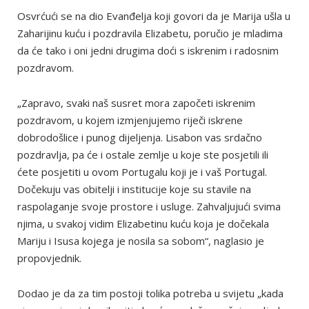
Osvrćući se na dio Evanđelja koji govori da je Marija ušla u
Zaharijinu kuću i pozdravila Elizabetu, poručio je mladima
da će tako i oni jedni drugima doći s iskrenim i radosnim
pozdravom.
„Zapravo, svaki naš susret mora započeti iskrenim
pozdravom, u kojem izmjenjujemo riječi iskrene
dobrodošlice i punog dijeljenja. Lisabon vas srdačno
pozdravlja, pa će i ostale zemlje u koje ste posjetili ili
ćete posjetiti u ovom Portugalu koji je i vaš Portugal.
Dočekuju vas obitelji i institucije koje su stavile na
raspolaganje svoje prostore i usluge. Zahvaljujući svima
njima, u svakoj vidim Elizabetinu kuću koja je dočekala
Mariju i Isusa kojega je nosila sa sobom“, naglasio je
propovjednik.
Dodao je da za tim postoji tolika potreba u svijetu „kada