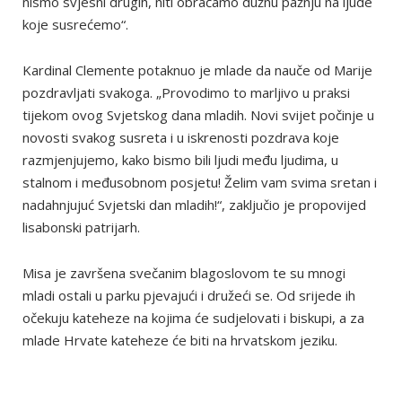
nismo svjesni drugih, niti obraćamo dužnu pažnju na ljude
koje susrećemo“.
Kardinal Clemente potaknuo je mlade da nauče od Marije
pozdravljati svakoga. „Provodimo to marljivo u praksi
tijekom ovog Svjetskog dana mladih. Novi svijet počinje u
novosti svakog susreta i u iskrenosti pozdrava koje
razmjenjujemo, kako bismo bili ljudi među ljudima, u
stalnom i međusobnom posjetu! Želim vam svima sretan i
nadahnjujuć Svjetski dan mladih!“, zaključio je propovijed
lisabonski patrijarh.
Misa je završena svečanim blagoslovom te su mnogi
mladi ostali u parku pjevajući i družeći se. Od srijede ih
očekuju kateheze na kojima će sudjelovati i biskupi, a za
mlade Hrvate kateheze će biti na hrvatskom jeziku.