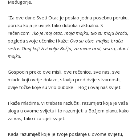
Međugorje.
”Za ove dane Sveti Otac je poslao jednu posebnu poruku,
poruku koja je uvijek tako duboka i aktualna. S
rečenicom:
Tko je moj otac, moja majka, tko su moja braća
,
pogleda svoje učenike i kaže:
Ovo su otac, majka, braća,
sestre. Onaj koji živi volju Božju, za mene brat, sestra, otac i
majka.
Gospodin preko ove misli, ove rečenice, sve nas, sve
mlade koji ovdje dolaze, stavlja pred dvije stvarnosti,
dvije točke koje su vrlo duboke – Bog i ovaj naš svijet.
I kaže mladima, vi trebate razlučiti, razumjeti koja je vaša
uloga u ovome svijetu i to razumjeti u Božjem planu, kako
za vas, tako i za cijeli svijet.
Kada razumiješ koje je tvoje poslanje u ovome svijetu,