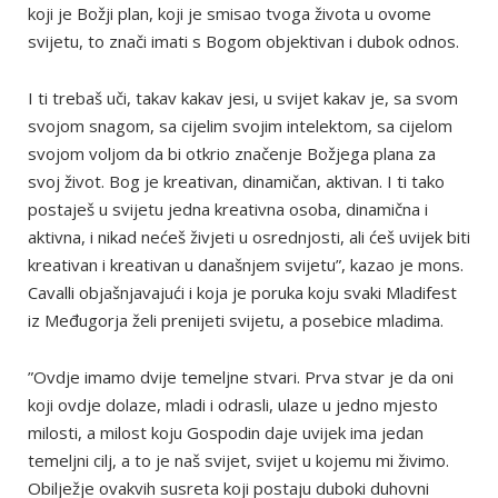
koji je Božji plan, koji je smisao tvoga života u ovome
svijetu, to znači imati s Bogom objektivan i dubok odnos.
I ti trebaš uči, takav kakav jesi, u svijet kakav je, sa svom
svojom snagom, sa cijelim svojim intelektom, sa cijelom
svojom voljom da bi otkrio značenje Božjega plana za
svoj život. Bog je kreativan, dinamičan, aktivan. I ti tako
postaješ u svijetu jedna kreativna osoba, dinamična i
aktivna, i nikad nećeš živjeti u osrednjosti, ali ćeš uvijek biti
kreativan i kreativan u današnjem svijetu”, kazao je mons.
Cavalli objašnjavajući i koja je poruka koju svaki Mladifest
iz Međugorja želi prenijeti svijetu, a posebice mladima.
”Ovdje imamo dvije temeljne stvari. Prva stvar je da oni
koji ovdje dolaze, mladi i odrasli, ulaze u jedno mjesto
milosti, a milost koju Gospodin daje uvijek ima jedan
temeljni cilj, a to je naš svijet, svijet u kojemu mi živimo.
Obilježje ovakvih susreta koji postaju duboki duhovni