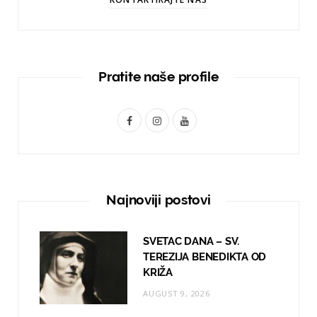
Pratite naše profile
F
I
Y
a
n
o
c
s
u
e
t
T
Najnoviji postovi
b
a
u
o
g
b
SVETAC DANA – SV.
TEREZIJA BENEDIKTA OD
o
r
e
KRIŽA
k
a
AUGUST 9, 2026
m