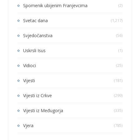
Spomenik ubijenim Franjevcima
(2)
Svetac dana
(1,217)
Svjedočanstva
(56)
Uskrsli Isus
(1)
Vidioci
(25)
Vijesti
(181)
Vijesti iz Crkve
(299)
Vijesti iz Međugorja
(335)
Vjera
(785)