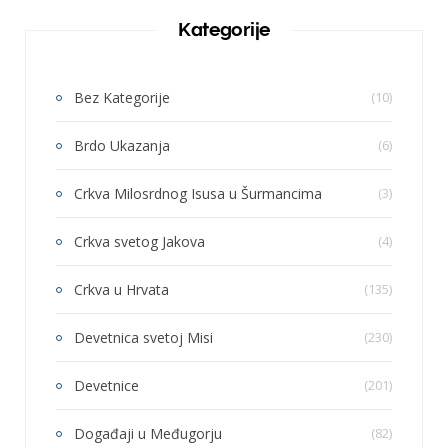
Kategorije
Bez Kategorije
(10)
Brdo Ukazanja
(6)
Crkva Milosrdnog Isusa u Šurmancima
(3)
Crkva svetog Jakova
(4)
Crkva u Hrvata
(135)
Devetnica svetoj Misi
(230)
Devetnice
(201)
Događaji u Međugorju
(82)