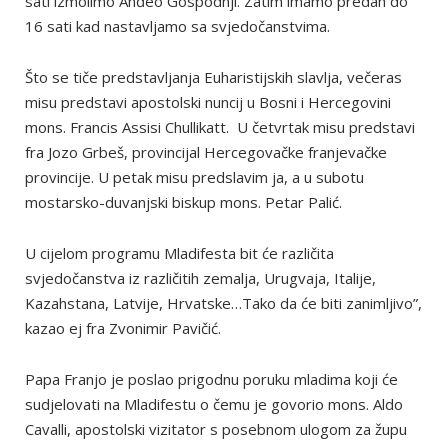
sati izmolimo Anđeo Gospodnji. Zatim imamo predah do
16 sati kad nastavljamo sa svjedočanstvima.
Što se tiče predstavljanja Euharistijskih slavlja, večeras
misu predstavi apostolski nuncij u Bosni i Hercegovini
mons. Francis Assisi Chullikatt. U četvrtak misu predstavi
fra Jozo Grbeš, provincijal Hercegovačke franjevačke
provincije. U petak misu predslavim ja, a u subotu
mostarsko-duvanjski biskup mons. Petar Palić.
U cijelom programu Mladifesta bit će različita
svjedočanstva iz različitih zemalja, Urugvaja, Italije,
Kazahstana, Latvije, Hrvatske…Tako da će biti zanimljivo”,
kazao ej fra Zvonimir Pavičić.
Papa Franjo je poslao prigodnu poruku mladima koji će
sudjelovati na Mladifestu o čemu je govorio mons. Aldo
Cavalli, apostolski vizitator s posebnom ulogom za župu