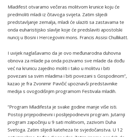
Mladifest otvaramo večeras molitvom krunice koju će
predmoliti mladi iz čitavoga svijeta. Zatim slijedi
predstavljanje zemalja, mladi će ulaziti sa zastavama te
onda euharistijsko slavlje koje će predslaviti apostolski
nuncij u Bosni i Hercegovini mons. Francis Assisi Chullikatt.
I uvijek naglašavamo da je ovo međunarodna duhovna
obnova za mlade pa onda pozivamo sve mlade da dođu
već na krunicu zajedno moliti i tako u molitvu i biti
povezani sa svim mladima i biti povezani s Gospodinom”,
kazao je fra Zvonimir Pavičić upoznavši predstavnike
medija s ovogodišnjim programom Festivala mladih.
”Program Mladifesta je svake godine manje više isti.
Postoji prijepodnevni i poslijepodnevni program. Jutarnji
program započinju u 9 sati molitvom, zazivom Duha
Svetoga. Zatim slijedi kateheza te svjedočanstva. U 12