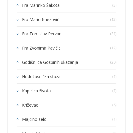
Fra Marinko Šakota
(3)
Fra Mario Knezović
(12)
Fra Tomislav Pervan
(21)
Fra Zvonimir Pavičić
(12)
Godišnjica Gospinih ukazanja
(20)
Hodočasnička staza
(1)
Kapelica života
(1)
Križevac
(6)
Majčino selo
(1)