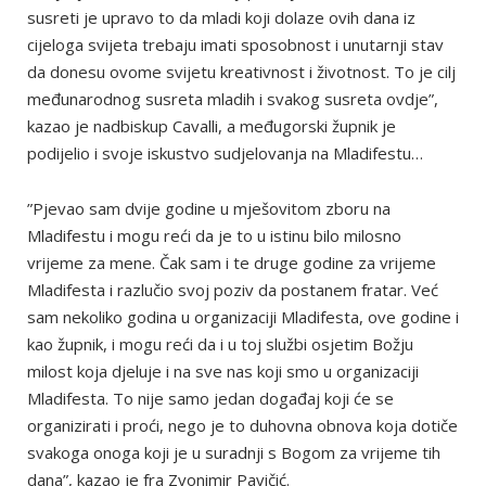
susreti je upravo to da mladi koji dolaze ovih dana iz
cijeloga svijeta trebaju imati sposobnost i unutarnji stav
da donesu ovome svijetu kreativnost i životnost. To je cilj
međunarodnog susreta mladih i svakog susreta ovdje”,
kazao je nadbiskup Cavalli, a međugorski župnik je
podijelio i svoje iskustvo sudjelovanja na Mladifestu…
”Pjevao sam dvije godine u mješovitom zboru na
Mladifestu i mogu reći da je to u istinu bilo milosno
vrijeme za mene. Čak sam i te druge godine za vrijeme
Mladifesta i razlučio svoj poziv da postanem fratar. Već
sam nekoliko godina u organizaciji Mladifesta, ove godine i
kao župnik, i mogu reći da i u toj službi osjetim Božju
milost koja djeluje i na sve nas koji smo u organizaciji
Mladifesta. To nije samo jedan događaj koji će se
organizirati i proći, nego je to duhovna obnova koja dotiče
svakoga onoga koji je u suradnji s Bogom za vrijeme tih
dana”, kazao je fra Zvonimir Pavičić.