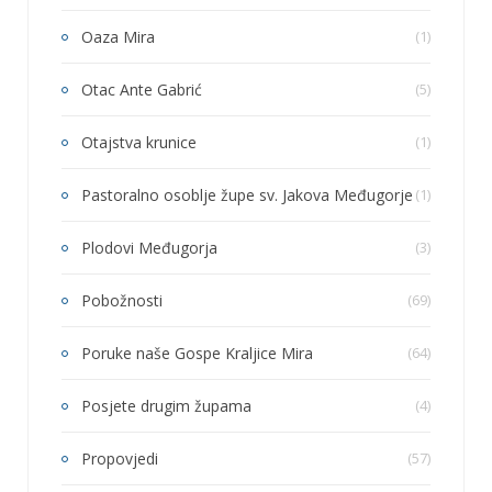
Oaza Mira
(1)
Otac Ante Gabrić
(5)
Otajstva krunice
(1)
Pastoralno osoblje župe sv. Jakova Međugorje
(1)
Plodovi Međugorja
(3)
Pobožnosti
(69)
Poruke naše Gospe Kraljice Mira
(64)
Posjete drugim župama
(4)
Propovjedi
(57)