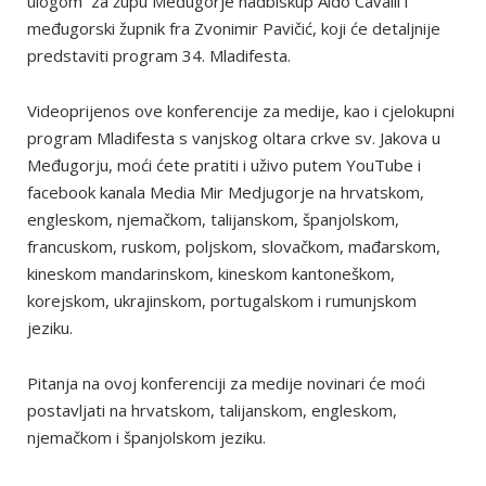
ulogom za župu Međugorje nadbiskup Aldo Cavalli i
međugorski župnik fra Zvonimir Pavičić, koji će detaljnije
predstaviti program 34. Mladifesta.
Videoprijenos ove konferencije za medije, kao i cjelokupni
program Mladifesta s vanjskog oltara crkve sv. Jakova u
Međugorju, moći ćete pratiti i uživo putem YouTube i
facebook kanala Media Mir Medjugorje na hrvatskom,
engleskom, njemačkom, talijanskom, španjolskom,
francuskom, ruskom, poljskom, slovačkom, mađarskom,
kineskom mandarinskom, kineskom kantoneškom,
korejskom, ukrajinskom, portugalskom i rumunjskom
jeziku.
Pitanja na ovoj konferenciji za medije novinari će moći
postavljati na hrvatskom, talijanskom, engleskom,
njemačkom i španjolskom jeziku.