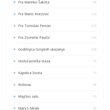
Fra Marinko Šakota
(3)
Fra Mario Knezović
(12)
Fra Tomislav Pervan
(21)
Fra Zvonimir Pavičić
(12)
Godišnjica Gospinih ukazanja
(20)
Hodočasnička staza
(1)
Kapelica života
(1)
Križevac
(6)
Majčino selo
(1)
Mary's Meals
(5)