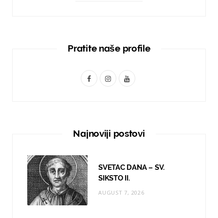
Pratite naše profile
F
I
Y
a
n
o
c
s
u
e
t
T
Najnoviji postovi
b
a
u
o
g
b
SVETAC DANA – SV.
o
r
e
SIKSTO II.
AUGUST 7, 2026
k
a
m