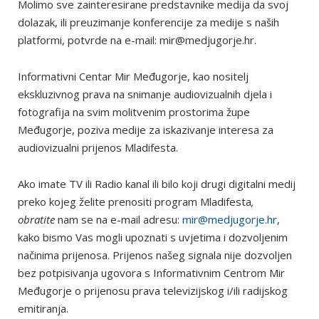
Molimo sve zainteresirane predstavnike medija da svoj
dolazak, ili preuzimanje konferencije za medije s naših
platformi, potvrde na e-mail: mir@medjugorje.hr.
Informativni Centar Mir Međugorje, kao nositelj
ekskluzivnog prava na snimanje audiovizualnih djela i
fotografija na svim molitvenim prostorima župe
Međugorje, poziva medije za iskazivanje interesa za
audiovizualni prijenos Mladifesta.
Ako imate TV ili Radio kanal ili bilo koji drugi digitalni medij
preko kojeg želite prenositi program Mladifesta
,
obratite
nam se na e-mail adresu:
mir@medjugorje.hr
,
kako bismo Vas mogli upoznati s uvjetima i dozvoljenim
načinima prijenosa. Prijenos našeg signala nije dozvoljen
bez potpisivanja ugovora s Informativnim Centrom Mir
Međugorje o prijenosu prava televizijskog i/ili radijskog
emitiranja.