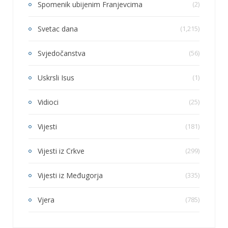
Spomenik ubijenim Franjevcima
(2)
Svetac dana
(1,215)
Svjedočanstva
(56)
Uskrsli Isus
(1)
Vidioci
(25)
Vijesti
(181)
Vijesti iz Crkve
(299)
Vijesti iz Međugorja
(335)
Vjera
(785)