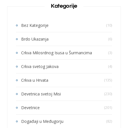
Kategorije
Bez Kategorije
(10)
Brdo Ukazanja
(6)
Crkva Milosrdnog Isusa u Šurmancima
(3)
Crkva svetog Jakova
(4)
Crkva u Hrvata
(135)
Devetnica svetoj Misi
(230)
Devetnice
(201)
Događaji u Međugorju
(82)