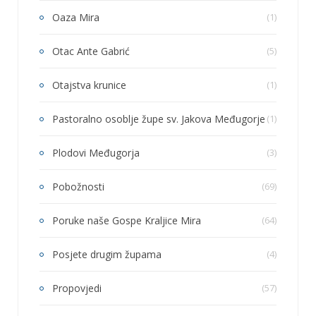
Oaza Mira
(1)
Otac Ante Gabrić
(5)
Otajstva krunice
(1)
Pastoralno osoblje župe sv. Jakova Međugorje
(1)
Plodovi Međugorja
(3)
Pobožnosti
(69)
Poruke naše Gospe Kraljice Mira
(64)
Posjete drugim župama
(4)
Propovjedi
(57)