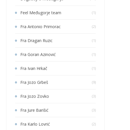
Feel Međugorje team
(1)
Fra Antonio Primorac
(2)
Fra Dragan Ruzic
(1)
Fra Goran Azinović
(1)
Fra Ivan Hrkač
(1)
Fra Jozo Grbeš
(9)
Fra Jozo Zovko
(3)
Fra Jure Barišić
(3)
Fra Karlo Lovrić
(2)