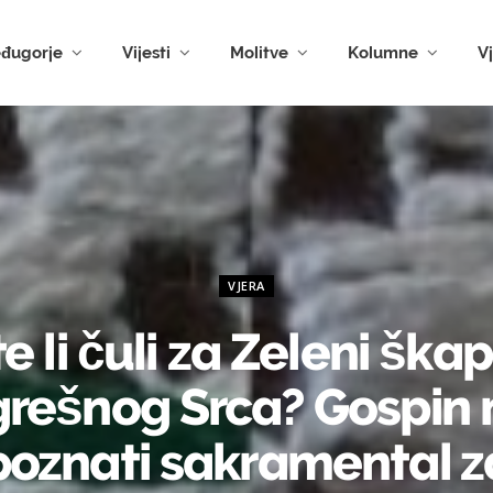
đugorje
Vijesti
Molitve
Kolumne
V
VJERA
e li čuli za Zeleni ška
rešnog Srca? Gospin
poznati sakramental z