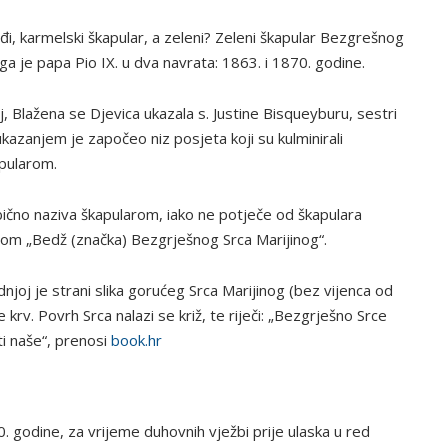
, karmelski škapular, a zeleni? Zeleni škapular Bezgrešnog
 ga je papa Pio IX. u dva navrata: 1863. i 1870. godine.
oj, Blažena se Djevica ukazala s. Justine Bisqueyburu, sestri
kazanjem je započeo niz posjeta koji su kulminirali
pularom.
bično naziva škapularom, iako ne potječe od škapulara
ivom „Bedž (značka) Bezgrješnog Srca Marijinog“.
njoj je strani slika gorućeg Srca Marijinog (bez vijenca od
rv. Povrh Srca nalazi se križ, te riječi: „Bezgrješno Srce
ti naše“, prenosi
book.hr
. godine, za vrijeme duhovnih vježbi prije ulaska u red