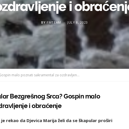
ozdravljenje i obraćenj
BY
FMTEAM
JULY 8, 2023
Jeste li čuli za Zeleni škapular Bezgrešnog Srca? Gospin malo poznati sakramental za ozdravljenje i obraćenje
apular Bezgrešnog Srca? Gospin malo
ravljenje i obraćenje
i je rekao da Djevica Marija želi da se škapular proširi