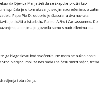
 rekao da Djevica Marija želi da se škapular proširi kao
ine ispričala je o tom ukazanju svojim nadređenima, a zatim
ladelu. Papa Pio IX. odobrio je škapular u dva navrata:
avila je služiti u Istanbulu, Parizu, Alžiru i Carcassonneu. Do
 ukazanjima, a o njima je govorila samo s nadređenima i sa
te ga blagosloviti kod svećenika. Ne mora se nužno nositi
 Srce Marijino, moli za nas sada i na času smrti naše“, treba
dravljenja i obraćenja.