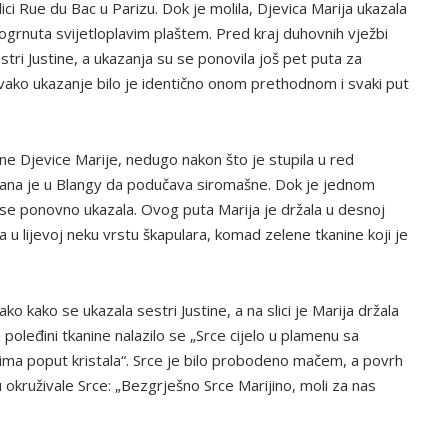
ulici Rue du Bac u Parizu. Dok je molila, Djevica Marija ukazala
zaogrnuta svijetloplavim plaštem. Pred kraj duhovnih vježbi
tri Justine, a ukazanja su se ponovila još pet puta za
Svako ukazanje bilo je identično onom prethodnom i svaki put
ne Djevice Marije, nedugo nakon što je stupila u red
slana je u Blangy da podučava siromašne. Dok je jednom
joj se ponovno ukazala. Ovog puta Marija je držala u desnoj
 u lijevoj neku vrstu škapulara, komad zelene tkanine koji je
ko kako se ukazala sestri Justine, a na slici je Marija držala
poleđini tkanine nalazilo se „Srce cijelo u plamenu sa
nima poput kristala“. Srce je bilo probodeno mačem, a povrh
 su okruživale Srce: „Bezgrješno Srce Marijino, moli za nas