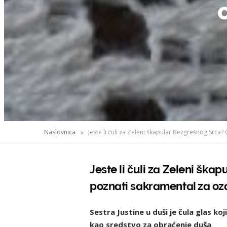
»
Naslovnica
Jeste li čuli za Zeleni šk
poznati sakramental za ozd
Sestra Justine u duši je čula glas koj
kao sredstvo za obraćenje duša