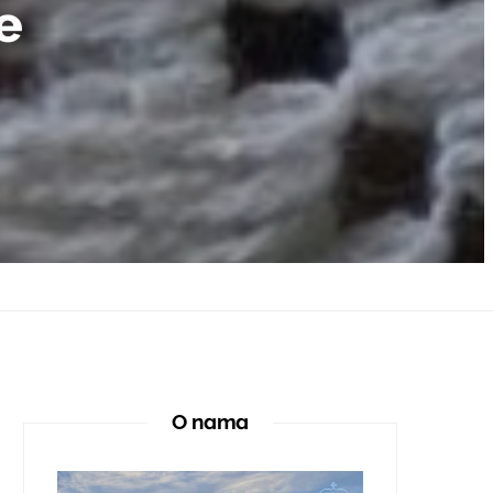
e
O nama