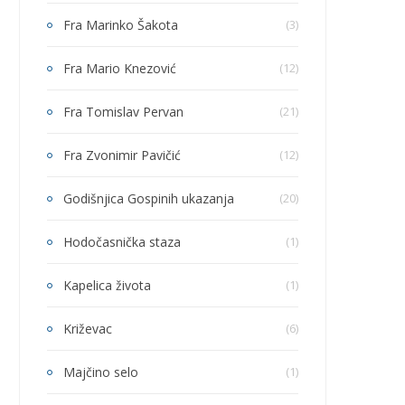
Fra Marinko Šakota
(3)
Fra Mario Knezović
(12)
Fra Tomislav Pervan
(21)
Fra Zvonimir Pavičić
(12)
Godišnjica Gospinih ukazanja
(20)
Hodočasnička staza
(1)
Kapelica života
(1)
Križevac
(6)
Majčino selo
(1)