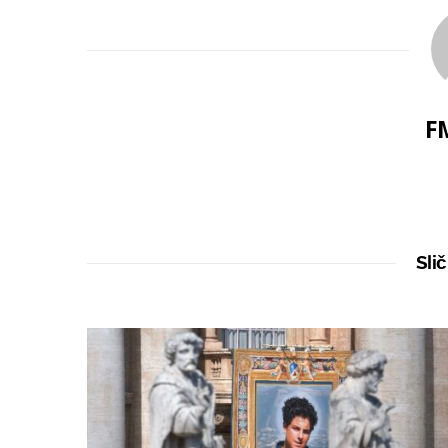
F
Slič