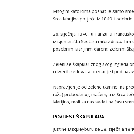
Mnogim katolicima poznat je samo smeđi
Srca Marijina potječe iz 1840. i odobrio
28. siječnja 1840., u Parizu, u Francusk
iz sjemeništa Sestara milosrdnica. Tim u
posebnim Marijinim darom: Zelenim ška
Zeleni se škapular zbog svog izgleda o
crkvenih redova, a poznat je i pod naz
Napravljen je od zelene tkanine, na pred
ruža) probodenog mačem, a iz Srca teče k
Marijino, moli za nas sada i na času smr
POVIJEST ŠKAPULARA
Justine Bisqueyburu se 28. siječnja 1840