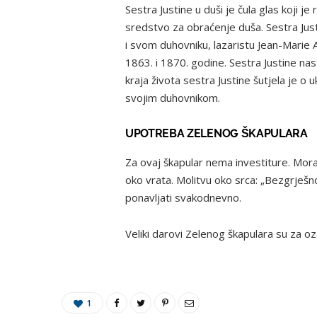
Sestra Justine u duši je čula glas koji je
sredstvo za obraćenje duša. Sestra Just
i svom duhovniku, lazaristu Jean-Marie A
1863. i 1870. godine. Sestra Justine nast
kraja života sestra Justine šutjela je o
svojim duhovnikom.
UPOTREBA ZELENOG ŠKAPULARA
Za ovaj škapular nema investiture. Mora
oko vrata. Molitvu oko srca: „Bezgrješno
ponavljati svakodnevno.
Veliki darovi Zelenog škapulara su za oz
1