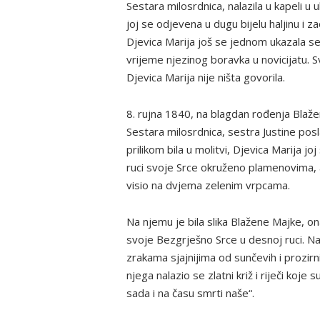
Sestara milosrdnica, nalazila u kapeli u 
joj se odjevena u dugu bijelu haljinu i 
Djevica Marija još se jednom ukazala ses
vrijeme njezinog boravka u novicijatu. 
Djevica Marija nije ništa govorila.
8. rujna 1840, na blagdan rođenja Blaže
Sestara milosrdnica, sestra Justine po
prilikom bila u molitvi, Djevica Marija 
ruci svoje Srce okruženo plamenovima, a
visio na dvjema zelenim vrpcama.
Na njemu je bila slika Blažene Majke, ona
svoje Bezgrješno Srce u desnoj ruci. Na 
zrakama sjajnijima od sunčevih i prozir
njega nalazio se zlatni križ i riječi koje
sada i na času smrti naše“.