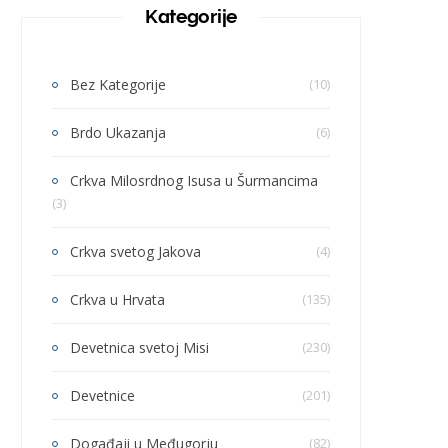
Kategorije
Bez Kategorije
(10)
Brdo Ukazanja
(6)
Crkva Milosrdnog Isusa u Šurmancima
(3)
Crkva svetog Jakova
(4)
Crkva u Hrvata
(135)
Devetnica svetoj Misi
(230)
Devetnice
(201)
Događaji u Međugorju
(82)