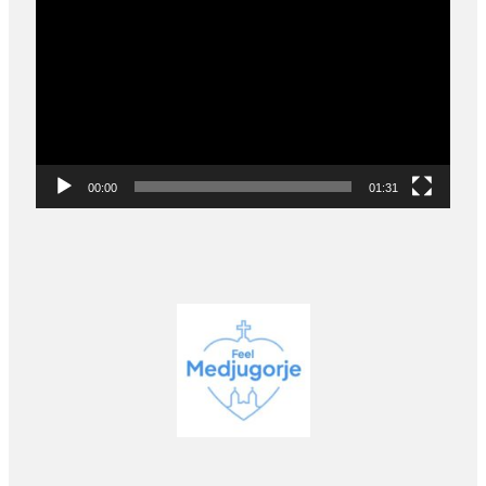
Player
00:00
01:31