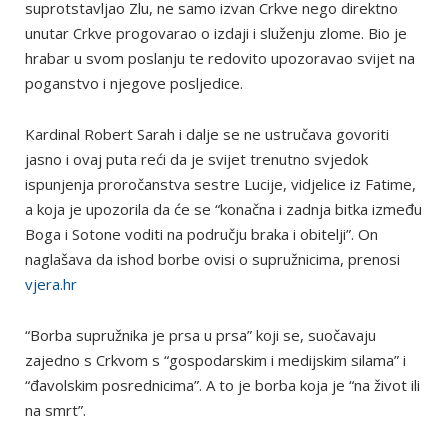
suprotstavljao Zlu, ne samo izvan Crkve nego direktno
unutar Crkve progovarao o izdaji i služenju zlome. Bio je
hrabar u svom poslanju te redovito upozoravao svijet na
poganstvo i njegove posljedice.
Kardinal Robert Sarah i dalje se ne ustručava govoriti
jasno i ovaj puta reći da je svijet trenutno svjedok
ispunjenja proročanstva sestre Lucije, vidjelice iz Fatime,
a koja je upozorila da će se “konačna i zadnja bitka između
Boga i Sotone voditi na području braka i obitelji”. On
naglašava da ishod borbe ovisi o supružnicima, prenosi
vjera.hr
“Borba supružnika je prsa u prsa” koji se, suočavaju
zajedno s Crkvom s “gospodarskim i medijskim silama” i
“đavolskim posrednicima”. A to je borba koja je “na život ili
na smrt”.