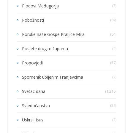
Plodovi Međugorja
(3)
Pobožnosti
(69)
Poruke naše Gospe Kraljice Mira
(64)
Posjete drugim župama
(4)
Propovjedi
(57)
Spomenik ubijenim Franjevcima
(2)
Svetac dana
(1,216)
Svjedočanstva
(56)
Uskrsli Isus
(1)