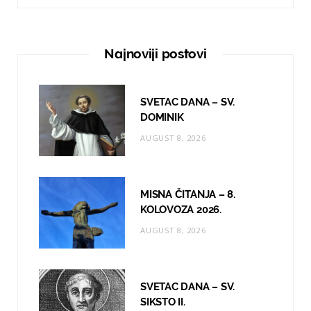
c
s
u
e
t
T
Najnoviji postovi
b
a
u
o
g
b
SVETAC DANA – SV.
o
r
e
DOMINIK
AUGUST 8, 2026
k
a
m
MISNA ČITANJA – 8.
KOLOVOZA 2026.
AUGUST 8, 2026
SVETAC DANA – SV.
SIKSTO II.