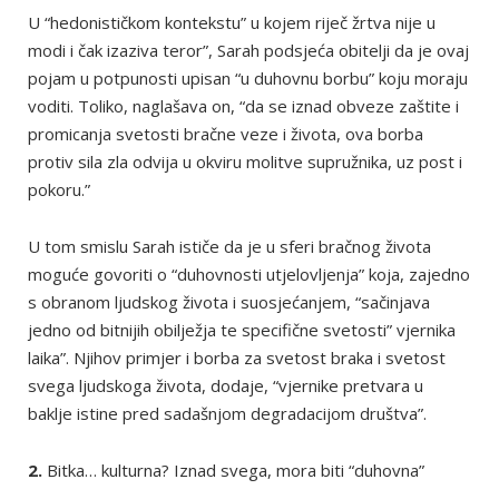
U “hedonističkom kontekstu” u kojem riječ žrtva nije u
modi i čak izaziva teror”, Sarah podsjeća obitelji da je ovaj
pojam u potpunosti upisan “u duhovnu borbu” koju moraju
voditi. Toliko, naglašava on, “da se iznad obveze zaštite i
promicanja svetosti bračne veze i života, ova borba
protiv sila zla odvija u okviru molitve supružnika, uz post i
pokoru.”
U tom smislu Sarah ističe da je u sferi bračnog života
moguće govoriti o “duhovnosti utjelovljenja” koja, zajedno
s obranom ljudskog života i suosjećanjem, “sačinjava
jedno od bitnijih obilježja te specifične svetosti” vjernika
laika”. Njihov primjer i borba za svetost braka i svetost
svega ljudskoga života, dodaje, “vjernike pretvara u
baklje istine pred sadašnjom degradacijom društva”.
2.
Bitka… kulturna? Iznad svega, mora biti “duhovna”