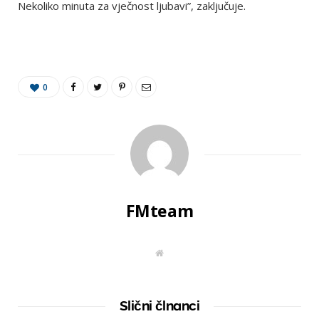
Nekoliko minuta za vječnost ljubavi”, zaključuje.
0
FMteam
W
e
b
s
i
t
Slični člnanci
e