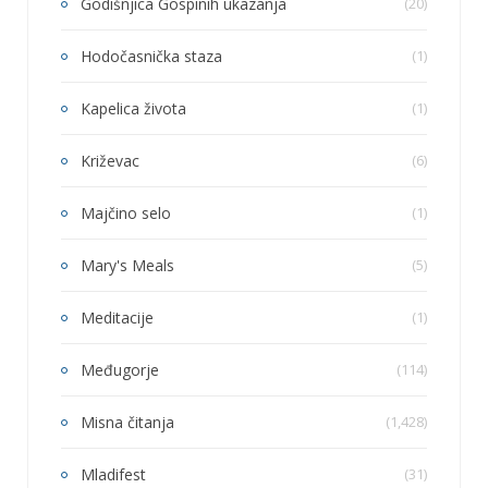
Godišnjica Gospinih ukazanja
(20)
Hodočasnička staza
(1)
Kapelica života
(1)
Križevac
(6)
Majčino selo
(1)
Mary's Meals
(5)
Meditacije
(1)
Međugorje
(114)
Misna čitanja
(1,428)
Mladifest
(31)