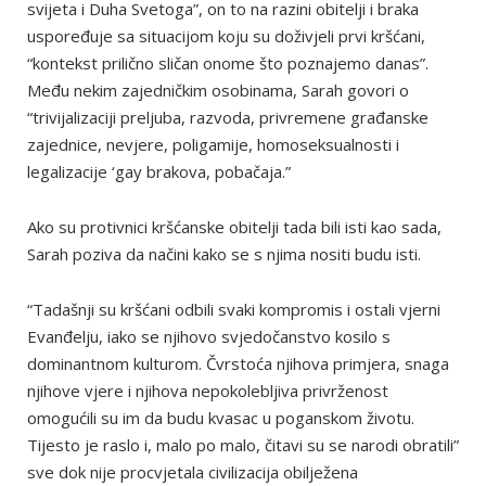
svijeta i Duha Svetoga”, on to na razini obitelji i braka
uspoređuje sa situacijom koju su doživjeli prvi kršćani,
“kontekst prilično sličan onome što poznajemo danas”.
Među nekim zajedničkim osobinama, Sarah govori o
“trivijalizaciji preljuba, razvoda, privremene građanske
zajednice, nevjere, poligamije, homoseksualnosti i
legalizacije ‘gay brakova, pobačaja.”
Ako su protivnici kršćanske obitelji tada bili isti kao sada,
Sarah poziva da načini kako se s njima nositi budu isti.
“Tadašnji su kršćani odbili svaki kompromis i ostali vjerni
Evanđelju, iako se njihovo svjedočanstvo kosilo s
dominantnom kulturom. Čvrstoća njihova primjera, snaga
njihove vjere i njihova nepokolebljiva privrženost
omogućili su im da budu kvasac u poganskom životu.
Tijesto je raslo i, malo po malo, čitavi su se narodi obratili”
sve dok nije procvjetala civilizacija obilježena