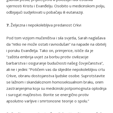
vjernosti Kristu i Evanđelju. Osobito u medicinskom polju,
odbijajući sudjelovati u pobačaju ili eutanaziji.
7.
Željezna i nepokolebljiva predanost Crkvi
Pod tom vizijom mučeništva i sila svjetla, Sarah naglašava
da “nitko ne može ostati ravnodušan” na napade na obitelj
i poruku Evanđelja. Tako on, primjerice, ističe da je
“zaštita embrija uvjet za borbu protiv civilizacije
barbarstva i osiguranje budućnosti našeg čovječanstva”,
ali ne i jedini: “Potičem vas da slijedite nepokolebljivu crtu
Crkve, obranu dostojanstva ljudske osobe. Suprotstavite
se lažnom i skandaloznom homoseksualnom braku, onim
zastranjenjima koja su medicinski potpomognuta oplodnja
i surogat majčinstvo. Borite se energično protiv
apsolutno varljive i smrtonosne teorije o spolu.”