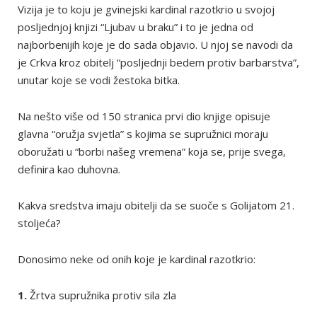
Vizija je to koju je gvinejski kardinal razotkrio u svojoj
posljednjoj knjizi “Ljubav u braku” i to je jedna od
najborbenijih koje je do sada objavio. U njoj se navodi da
je Crkva kroz obitelj “posljednji bedem protiv barbarstva”,
unutar koje se vodi žestoka bitka.
Na nešto više od 150 stranica prvi dio knjige opisuje
glavna “oružja svjetla” s kojima se supružnici moraju
oboružati u “borbi našeg vremena” koja se, prije svega,
definira kao duhovna.
Kakva sredstva imaju obitelji da se suoče s Golijatom 21.
stoljeća?
Donosimo neke od onih koje je kardinal razotkrio:
1.
Žrtva supružnika protiv sila zla