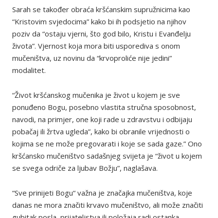
Sarah se također obraća kršćanskim supružnicima kao
“Kristovim svjedocima” kako bi ih podsjetio na njihov
poziv da “ostaju vjerni, što god bilo, Kristu i Evanđelju
života”. Vjernost koja mora biti usporediva s onom
mučeništva, uz novinu da “krvoproliće nije jedini”
modalitet.
“Život kršćanskog mučenika je život u kojem je sve
ponuđeno Bogu, posebno vlastita stručna sposobnost,
navodi, na primjer, one koji rade u zdravstvu i odbijaju
pobačaj ili žrtva ugleda”, kako bi obranile vrijednosti o
kojima se ne može pregovarati i koje se sada gaze.” Ono
kršćansko mučeništvo sadašnjeg svijeta je “život u kojem
se svega odriče za ljubav Božju”, naglašava.
“Sve prinijeti Bogu“ važna je značajka mučeništva, koje
danas ne mora značiti krvavo mučeništvo, ali može značiti
gubitak posla, prijateljstva ili položaja radi ostanka