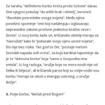
Za Saraha, “definitivnu borbu Krista protiv Sotone” danas
čine njegovi pokušaji “da uništi brak i obitelj”, koristeći
“đavolske posrednike ovoga svijeta”. Među njima
posebno spominje “one koji nadahnjuju i izglasavaju
nepravedne zakone protivne jedinstvu bračne veze i
života”. U ovoj borbi, kaže on, kršćanske obitelji moraju se
“naoružati” kako bi “pokazale svoju vjeru usred svijeta”,
što nije bez rizika. Tko god to čini, “postaje metom
žestokih napada svih vrsta”, za koju kardinal napominje da
je to “duhovna borba” koja “samo u Gospodinu ima
smisla”. Iz tog razloga, “oružje koje se mora nositi nije od
čelika ili željeza”, ali kršćanski parovi koji su voljni voditi ovu
borbu “moraju se obući u energiju uskrslog, u oružje
Božje”.
3.
Polje borbe, “klečati pred Bogom”