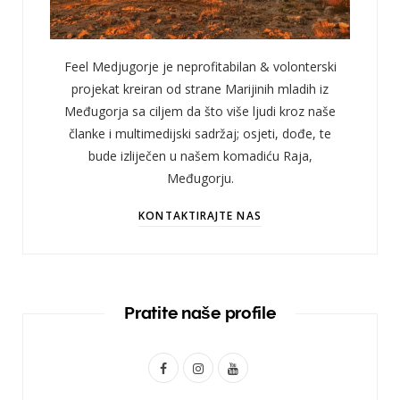
Feel Medjugorje je neprofitabilan & volonterski
projekat kreiran od strane Marijinih mladih iz
Međugorja sa ciljem da što više ljudi kroz naše
članke i multimedijski sadržaj; osjeti, dođe, te
bude izliječen u našem komadiću Raja,
Međugorju.
KONTAKTIRAJTE NAS
Pratite naše profile
F
I
Y
a
n
o