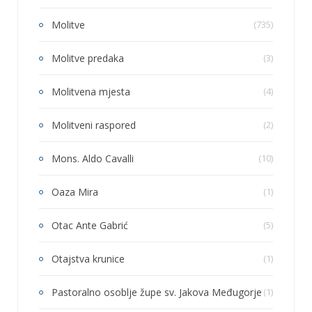
Molitve
(735)
Molitve predaka
(3)
Molitvena mjesta
(4)
Molitveni raspored
(2)
Mons. Aldo Cavalli
(10)
Oaza Mira
(1)
Otac Ante Gabrić
(5)
Otajstva krunice
(1)
Pastoralno osoblje župe sv. Jakova Međugorje
(1)