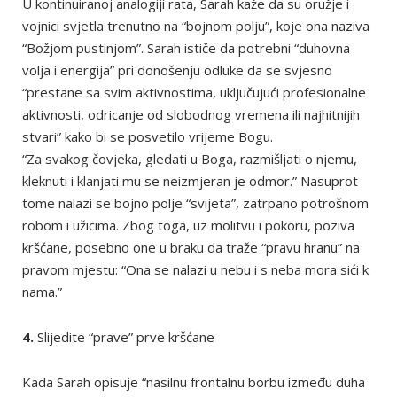
U kontinuiranoj analogiji rata, Sarah kaže da su oružje i
vojnici svjetla trenutno na “bojnom polju”, koje ona naziva
“Božjom pustinjom”. Sarah ističe da potrebni “duhovna
volja i energija” pri donošenju odluke da se svjesno
“prestane sa svim aktivnostima, uključujući profesionalne
aktivnosti, odricanje od slobodnog vremena ili najhitnijih
stvari” kako bi se posvetilo vrijeme Bogu.
“Za svakog čovjeka, gledati u Boga, razmišljati o njemu,
kleknuti i klanjati mu se neizmjeran je odmor.” Nasuprot
tome nalazi se bojno polje “svijeta”, zatrpano potrošnom
robom i užicima. Zbog toga, uz molitvu i pokoru, poziva
kršćane, posebno one u braku da traže “pravu hranu” na
pravom mjestu: “Ona se nalazi u nebu i s neba mora sići k
nama.”
4.
Slijedite “prave” prve kršćane
Kada Sarah opisuje “nasilnu frontalnu borbu između duha