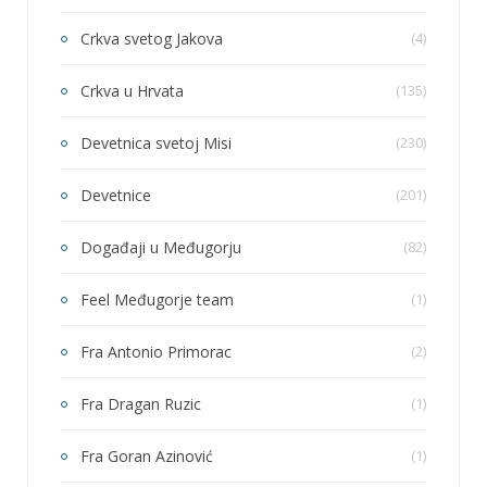
Crkva svetog Jakova
(4)
Crkva u Hrvata
(135)
Devetnica svetoj Misi
(230)
Devetnice
(201)
Događaji u Međugorju
(82)
Feel Međugorje team
(1)
Fra Antonio Primorac
(2)
Fra Dragan Ruzic
(1)
Fra Goran Azinović
(1)