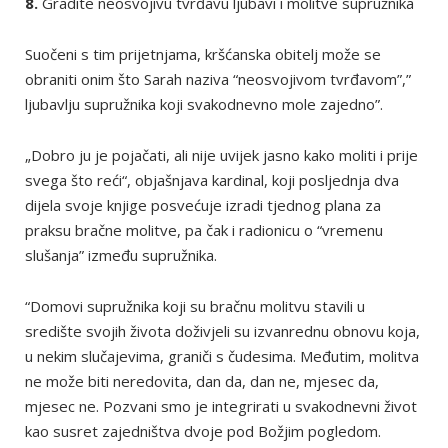
8.
Gradite neosvojivu tvrđavu ljubavi i molitve supružnika
Suočeni s tim prijetnjama, kršćanska obitelj može se
obraniti onim što Sarah naziva “neosvojivom tvrđavom”,”
ljubavlju supružnika koji svakodnevno mole zajedno”.
„Dobro ju je pojačati, ali nije uvijek jasno kako moliti i prije
svega što reći“, objašnjava kardinal, koji posljednja dva
dijela svoje knjige posvećuje izradi tjednog plana za
praksu bračne molitve, pa čak i radionicu o “vremenu
slušanja” između supružnika.
“Domovi supružnika koji su bračnu molitvu stavili u
središte svojih života doživjeli su izvanrednu obnovu koja,
u nekim slučajevima, graniči s čudesima. Međutim, molitva
ne može biti neredovita, dan da, dan ne, mjesec da,
mjesec ne. Pozvani smo je integrirati u svakodnevni život
kao susret zajedništva dvoje pod Božjim pogledom.