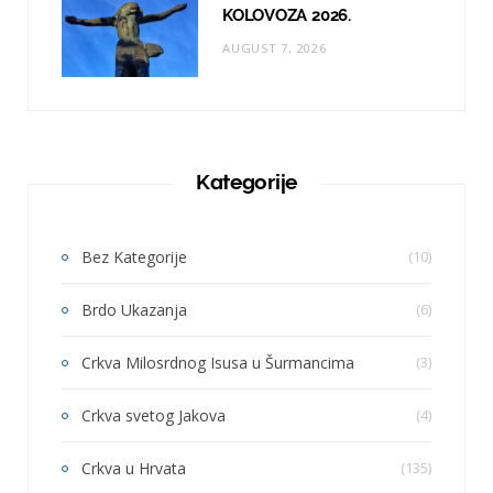
KOLOVOZA 2026.
AUGUST 7, 2026
Kategorije
Bez Kategorije
(10)
Brdo Ukazanja
(6)
Crkva Milosrdnog Isusa u Šurmancima
(3)
Crkva svetog Jakova
(4)
Crkva u Hrvata
(135)