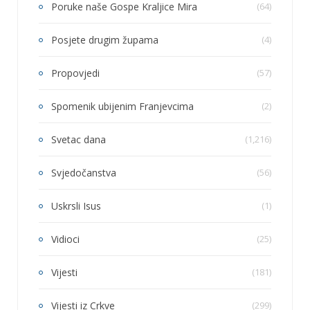
Poruke naše Gospe Kraljice Mira
(64)
Posjete drugim župama
(4)
Propovjedi
(57)
Spomenik ubijenim Franjevcima
(2)
Svetac dana
(1,216)
Svjedočanstva
(56)
Uskrsli Isus
(1)
Vidioci
(25)
Vijesti
(181)
Vijesti iz Crkve
(299)