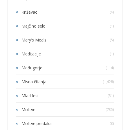
Križevac
(6)
Majčino selo
(1)
Mary's Meals
(5)
Meditacije
(1)
Međugorje
(114)
Misna čitanja
(1,428)
Mladifest
(31)
Molitve
(735)
Molitve predaka
(3)