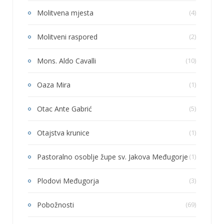
Molitvena mjesta
(4)
Molitveni raspored
(2)
Mons. Aldo Cavalli
(10)
Oaza Mira
(1)
Otac Ante Gabrić
(5)
Otajstva krunice
(1)
Pastoralno osoblje župe sv. Jakova Međugorje
(1)
Plodovi Međugorja
(3)
Pobožnosti
(69)