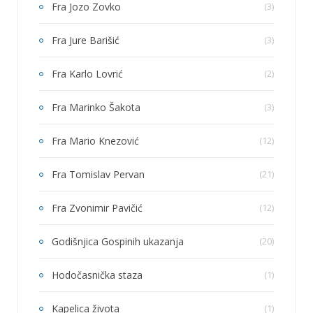
Fra Jozo Zovko
(3)
Fra Jure Barišić
(3)
Fra Karlo Lovrić
(2)
Fra Marinko Šakota
(3)
Fra Mario Knezović
(12)
Fra Tomislav Pervan
(21)
Fra Zvonimir Pavičić
(12)
Godišnjica Gospinih ukazanja
(20)
Hodočasnička staza
(1)
Kapelica života
(1)