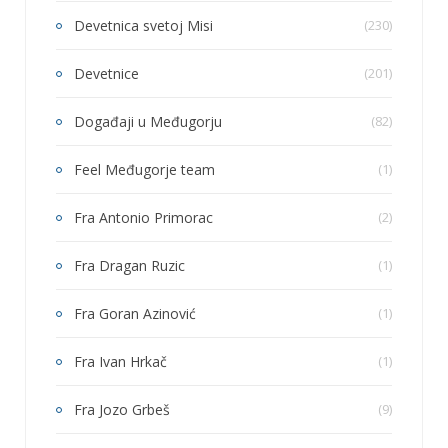
Devetnica svetoj Misi
(230)
Devetnice
(201)
Događaji u Međugorju
(82)
Feel Međugorje team
(1)
Fra Antonio Primorac
(2)
Fra Dragan Ruzic
(1)
Fra Goran Azinović
(1)
Fra Ivan Hrkač
(1)
Fra Jozo Grbeš
(9)