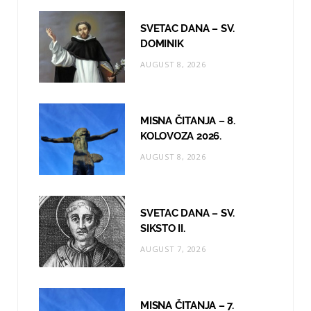
o
g
b
SVETAC DANA – SV.
o
r
e
DOMINIK
AUGUST 8, 2026
k
a
m
MISNA ČITANJA – 8.
KOLOVOZA 2026.
AUGUST 8, 2026
SVETAC DANA – SV.
SIKSTO II.
AUGUST 7, 2026
MISNA ČITANJA – 7.