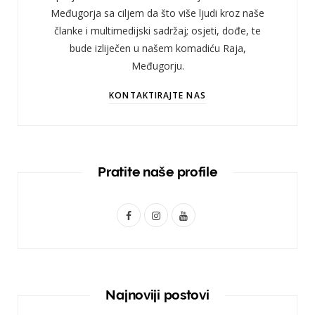
Međugorja sa ciljem da što više ljudi kroz naše
članke i multimedijski sadržaj; osjeti, dođe, te
bude izliječen u našem komadiću Raja,
Međugorju.
KONTAKTIRAJTE NAS
Pratite naše profile
F
I
Y
a
n
o
c
s
u
e
t
T
Najnoviji postovi
b
a
u