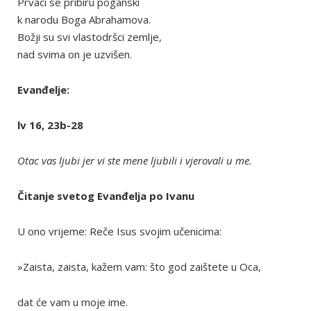
Prvaci se pribiru poganski
k narodu Boga Abrahamova.
Božji su svi vlastodršci zemlje,
nad svima on je uzvišen.
Evanđelje:
lv 16, 23b-28
Otac vas ljubi jer vi ste mene ljubili i vjerovali u me.
Čitanje svetog Evanđelja po Ivanu
U ono vrijeme: Reče Isus svojim učenicima:
»Zaista, zaista, kažem vam: što god zaištete u Oca,
dat će vam u moje ime.