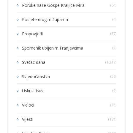
Poruke naše Gospe Kraljice Mira
(64)
Posjete drugim župama
(4)
Propovjedi
(57)
Spomenik ubijenim Franjevcima
(2)
Svetac dana
(1,217)
Svjedočanstva
(56)
Uskrsli Isus
(1)
Vidioci
(25)
Vijesti
(181)