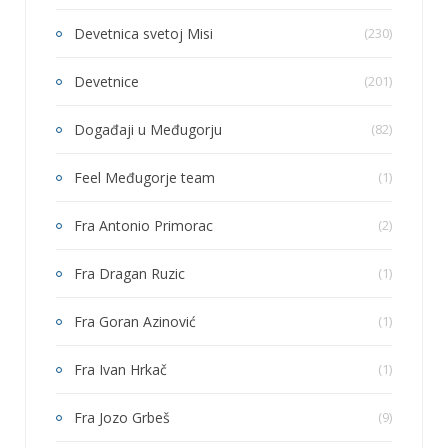
Devetnica svetoj Misi
(230)
Devetnice
(201)
Događaji u Međugorju
(82)
Feel Međugorje team
(1)
Fra Antonio Primorac
(2)
Fra Dragan Ruzic
(1)
Fra Goran Azinović
(1)
Fra Ivan Hrkač
(1)
Fra Jozo Grbeš
(9)