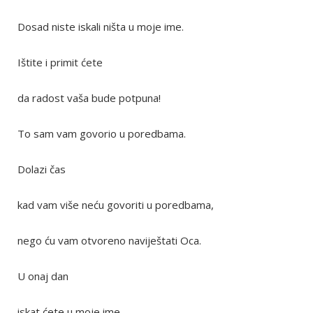
Dosad niste iskali ništa u moje ime.
Ištite i primit ćete
da radost vaša bude potpuna!
To sam vam govorio u poredbama.
Dolazi čas
kad vam više neću govoriti u poredbama,
nego ću vam otvoreno naviještati Oca.
U onaj dan
iskat ćete u moje ime