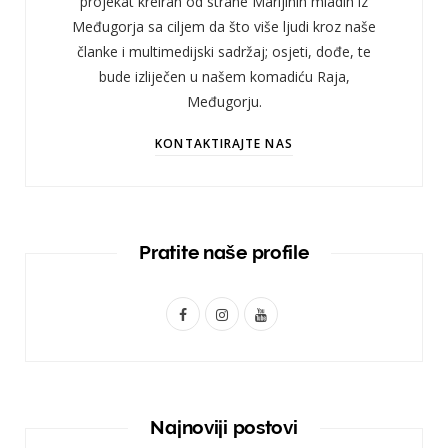
projekat kreiran od strane Marijinih mladih iz
Međugorja sa ciljem da što više ljudi kroz naše
članke i multimedijski sadržaj; osjeti, dođe, te
bude izliječen u našem komadiću Raja,
Međugorju.
KONTAKTIRAJTE NAS
Pratite naše profile
F
I
Y
a
n
o
c
s
u
e
t
T
Najnoviji postovi