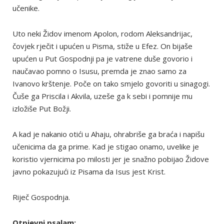
učenike.
Uto neki Židov imenom Apolon, rodom Aleksandrijac,
čovjek rječit i upućen u Pisma, stiže u Efez. On bijaše
upućen u Put Gospodnji pa je vatrene duše govorio i
naučavao pomno o Isusu, premda je znao samo za
Ivanovo krštenje. Poče on tako smjelo govoriti u sinagogi.
Čuše ga Priscila i Akvila, uzeše ga k sebi i pomnije mu
izložiše Put Božji.
A kad je nakanio otići u Ahaju, ohrabriše ga braća i napišu
učenicima da ga prime. Kad je stigao onamo, uvelike je
koristio vjernicima po milosti jer je snažno pobijao Židove
javno pokazujući iz Pisama da Isus jest Krist.
Riječ Gospodnja.
Otpjevni psalam: