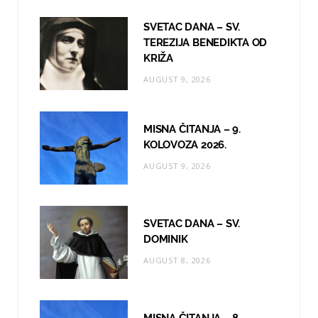
b
a
u
o
g
b
SVETAC DANA – SV.
TEREZIJA BENEDIKTA OD
o
r
e
KRIŽA
k
a
AUGUST 9, 2026
m
MISNA ČITANJA – 9.
KOLOVOZA 2026.
AUGUST 9, 2026
SVETAC DANA – SV.
DOMINIK
AUGUST 8, 2026
MISNA ČITANJA – 8.