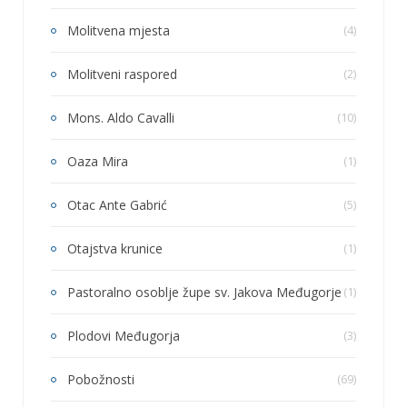
Molitvena mjesta
(4)
Molitveni raspored
(2)
Mons. Aldo Cavalli
(10)
Oaza Mira
(1)
Otac Ante Gabrić
(5)
Otajstva krunice
(1)
Pastoralno osoblje župe sv. Jakova Međugorje
(1)
Plodovi Međugorja
(3)
Pobožnosti
(69)