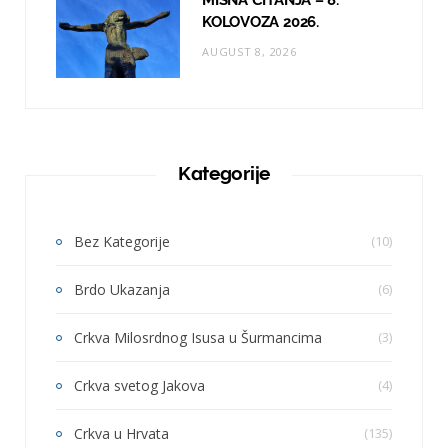
KOLOVOZA 2026.
AUGUST 8, 2026
Kategorije
Bez Kategorije
(10)
Brdo Ukazanja
(6)
Crkva Milosrdnog Isusa u Šurmancima
(3)
Crkva svetog Jakova
(4)
Crkva u Hrvata
(135)