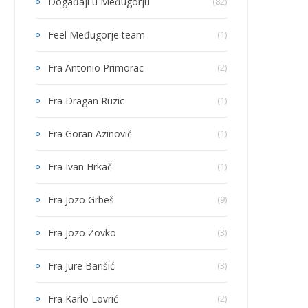
Događaji u Međugorju
(82)
Feel Međugorje team
(1)
Fra Antonio Primorac
(2)
Fra Dragan Ruzic
(1)
Fra Goran Azinović
(1)
Fra Ivan Hrkač
(1)
Fra Jozo Grbeš
(9)
Fra Jozo Zovko
(3)
Fra Jure Barišić
(3)
Fra Karlo Lovrić
(2)