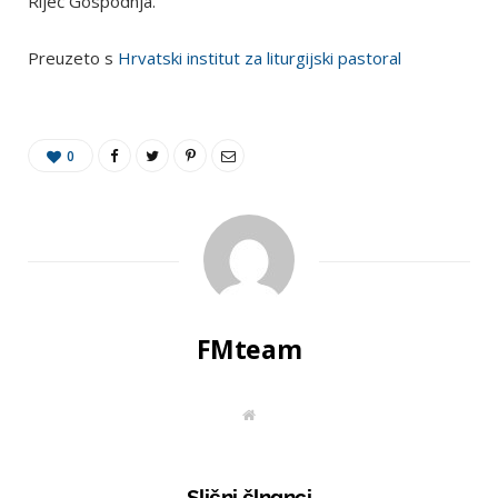
Riječ Gospodnja.
Preuzeto s
Hrvatski institut za liturgijski pastoral
0
FMteam
W
e
b
s
i
t
Slični člnanci