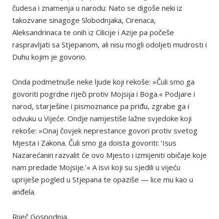
čudesa i znamenja u narodu: Nato se digoše neki iz
takozvane sinagoge Slobodnjaka, Cirenaca,
Aleksandrinaca te onih iz Cilicije i Azije pa počeše
raspravljati sa Stjepanom, ali nisu mogli odoljeti mudrosti i
Duhu kojim je govorio.
Onda podmetnuše neke ljude koji rekoše: »Čuli smo ga
govoriti pogrdne riječi protiv Mojsija i Boga.« Podjare i
narod, starješine i pismoznance pa priđu, zgrabe ga i
odvuku u Vijeće. Ondje namjestiše lažne svjedoke koji
rekoše: »Onaj čovjek neprestance govori protiv svetog
Mjesta i Zakona. Čuli smo ga doista govoriti: ‘Isus
Nazarećanin razvalit će ovo Mjesto i izmijeniti običaje koje
nam predade Mojsije.’« A isvi koji su sjedili u vijeću
upriješe pogled u Stjepana te opaziše — lice mu kao u
anđela.
Riječ Gospodnja.