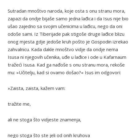
Sutradan mnoštvo naroda, koje osta s onu stranu mora,
zapazi da ondje bijaše samo jedna lađica i da Isus nije bio
ušao zajedno sa svojim učenicima u lađicu, nego da oni
odoše sami. Iz Tiberijade pak stigoše druge lađice blizu
onog mjesta gdje jedoše kruh pošto je Gospodin izrekao
zahvalnicu. Kada dakle mnoštvo vidje da ondje nema
Isusa ni njegovih učenika, uđe u lađice i ode u Kafarnaum
tražeći Isusa. Kad ga nađoše s onu stranu mora, rekoše
mu: »Učitelju, kad si ovamo došao?« Isus im odgovori:
»Zaista, zaista, kažem vam:
tražite me,
ali ne stoga što vidjeste znamenja,
nego stoga što ste jeli od onih kruhova