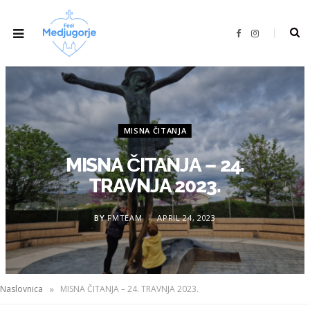
F
I
a
n
c
s
e
t
b
a
o
g
o
r
k
a
m
MISNA ČITANJA
MISNA ČITANJA – 24.
TRAVNJA 2023.
BY
FMTEAM
APRIL 24, 2023
»
Naslovnica
MISNA ČITANJA – 24. TRAVNJA 2023.