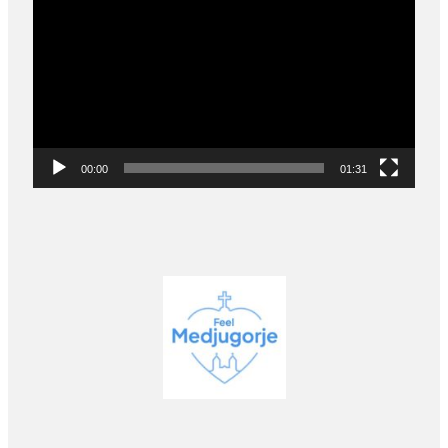
Player
00:00
01:31