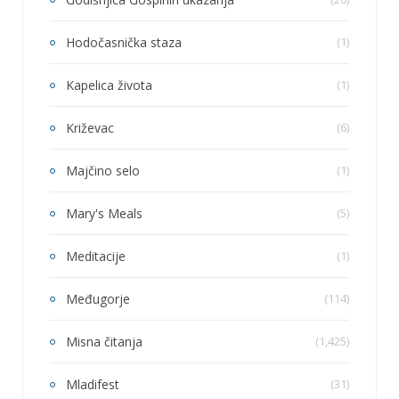
Hodočasnička staza
(1)
Kapelica života
(1)
Križevac
(6)
Majčino selo
(1)
Mary's Meals
(5)
Meditacije
(1)
Međugorje
(114)
Misna čitanja
(1,425)
Mladifest
(31)