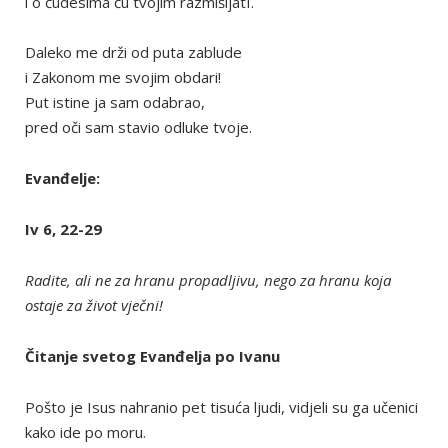
i o čudesima ću tvojim razmišljatI.
Daleko me drži od puta zablude
i Zakonom me svojim obdari!
Put istine ja sam odabrao,
pred oči sam stavio odluke tvoje.
Evanđelje:
Iv 6, 22-29
Radite, ali ne za hranu propadljivu, nego za hranu koja
ostaje za život vječni!
Čitanje svetog Evanđelja po Ivanu
Pošto je Isus nahranio pet tisuća ljudi, vidjeli su ga učenici
kako ide po moru.