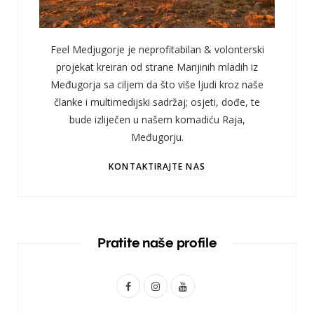
Feel Medjugorje je neprofitabilan & volonterski
projekat kreiran od strane Marijinih mladih iz
Međugorja sa ciljem da što više ljudi kroz naše
članke i multimedijski sadržaj; osjeti, dođe, te
bude izliječen u našem komadiću Raja,
Međugorju.
KONTAKTIRAJTE NAS
Pratite naše profile
F
I
Y
a
n
o