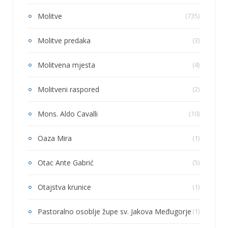
Molitve
(735)
Molitve predaka
(3)
Molitvena mjesta
(4)
Molitveni raspored
(2)
Mons. Aldo Cavalli
(10)
Oaza Mira
(1)
Otac Ante Gabrić
(5)
Otajstva krunice
(1)
Pastoralno osoblje župe sv. Jakova Međugorje
(1)