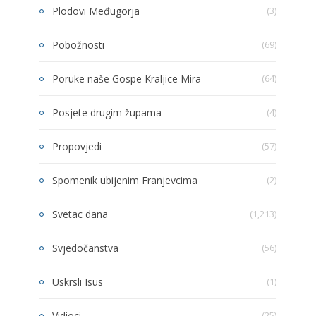
Plodovi Međugorja
(3)
Pobožnosti
(69)
Poruke naše Gospe Kraljice Mira
(64)
Posjete drugim župama
(4)
Propovjedi
(57)
Spomenik ubijenim Franjevcima
(2)
Svetac dana
(1,213)
Svjedočanstva
(56)
Uskrsli Isus
(1)
Vidioci
(25)