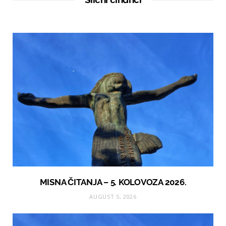
e
MISNA ČITANJA – 5. KOLOVOZA 2026.
AUGUST 5, 2026