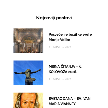
c
s
u
e
t
T
Najnoviji postovi
b
a
u
o
g
b
Posvećenje bazilike svete
o
r
e
Marije Velike
AUGUST 5, 2026
k
a
m
MISNA ČITANJA – 5.
KOLOVOZA 2026.
AUGUST 5, 2026
SVETAC DANA – SV. IVAN
MARIA VIANNEY