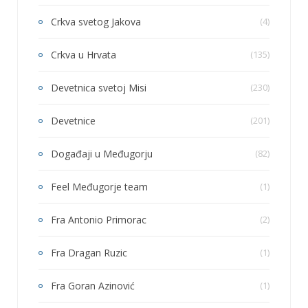
Crkva svetog Jakova
(4)
Crkva u Hrvata
(135)
Devetnica svetoj Misi
(230)
Devetnice
(201)
Događaji u Međugorju
(82)
Feel Međugorje team
(1)
Fra Antonio Primorac
(2)
Fra Dragan Ruzic
(1)
Fra Goran Azinović
(1)