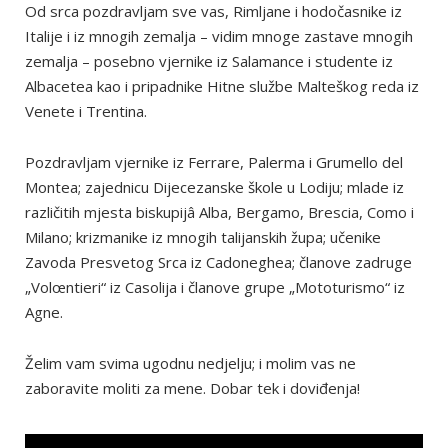
Od srca pozdravljam sve vas, Rimljane i hodočasnike iz
Italije i iz mnogih zemalja – vidim mnoge zastave mnogih
zemalja – posebno vjernike iz Salamance i studente iz
Albacetea kao i pripadnike Hitne službe Malteškog reda iz
Venete i Trentina.
Pozdravljam vjernike iz Ferrare, Palerma i Grumello del
Montea; zajednicu Dijecezanske škole u Lodiju; mlade iz
različitih mjesta biskupijâ Alba, Bergamo, Brescia, Como i
Milano; krizmanike iz mnogih talijanskih župa; učenike
Zavoda Presvetog Srca iz Cadoneghea; članove zadruge
„Volœntieri“ iz Casolija i članove grupe „Mototurismo“ iz
Agne.
Želim vam svima ugodnu nedjelju; i molim vas ne
zaboravite moliti za mene. Dobar tek i doviđenja!