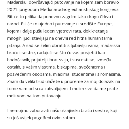
Mađarsku, dovršavajući putovanje na kojem sam boravio
2021. prigodom Međunarodnog euharistijskog kongresa.
Bit će to prilika da ponovno zagrlim tako dragu Crkvu i
narod. Bit će to ujedno i putovanje u središte Europe,
kojom i dalje pušu ledeni vjetrovi rata, dok kretanja
mnogih ljudi stavljaju na dnevni red hitna humanitarna
pitanja. A sad se želim obratiti s ljubavlju vama, mađarska
braćo i sestre, radujući se što ću vas posjetiti kao
hodočasnik, prijatelj i brat sviju, i susresti se, između
ostalih, s vašim vlastima, biskupima, svećenicima i
posvećenim osobama, mladima, studentima i siromasima.
Znam da veliki trud ulažete u pripreme za moj dolazak: na
tome vam od srca zahvaljujem. I molim sve da me prate
molitvom na tom putovanju.
I nemojmo zaboraviti našu ukrajinsku braću i sestre, koji
su još uvijek pogođeni ovim ratom.