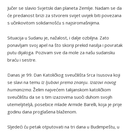
Jučer se slavio Svjetski dan planeta Zemlje. Nadam se da
će predanost brizi za stvoreni svijet uvijek biti povezana
s učinkovitom solidarnošću s najsiromašnijima.
Situacija u Sudanu je, nažalost, i dalje ozbiljna. Zato
ponavljam svoj apel na što skoriji prekid nasilja i povratak
putu dijaloga. Pozivam sve da mole za našu sudansku
braću i sestre.
Danas je 99. Dan Katoličkog sveučilišta Srca Isusova koji
se slavi na temu
Iz ljubavi prema znanju. Izazovi novog
humanizma
. Želim najvećem talijanskom katoličkom
sveučilištu da se s tim izazovima suoči duhom svojih
utemeljiteljâ, posebice mlade Armide Barelli, koja je prije
godinu dana proglašena blaženom.
Sljedeći ću petak otputovati na tri dana u Budimpeštu, u