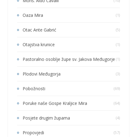
Mons. Aldo Cavalli
(10)
Oaza Mira
(1)
Otac Ante Gabrić
(5)
Otajstva krunice
(1)
Pastoralno osoblje župe sv. Jakova Međugorje
(1)
Plodovi Međugorja
(3)
Pobožnosti
(69)
Poruke naše Gospe Kraljice Mira
(64)
Posjete drugim župama
(4)
Propovjedi
(57)