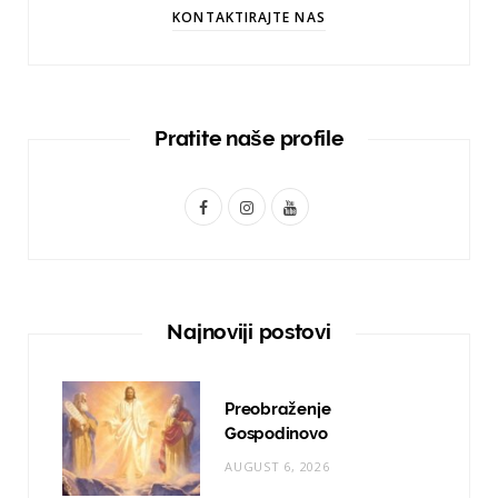
KONTAKTIRAJTE NAS
Pratite naše profile
F
I
Y
a
n
o
c
s
u
e
t
T
Najnoviji postovi
b
a
u
o
g
b
Preobraženje
o
r
e
Gospodinovo
AUGUST 6, 2026
k
a