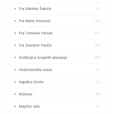
Fra Marinko Šakota
(3)
Fra Mario Knezović
(12)
Fra Tomislav Pervan
(21)
Fra Zvonimir Pavičić
(12)
Godišnjica Gospinih ukazanja
(20)
Hodočasnička staza
(1)
Kapelica života
(1)
Križevac
(6)
Majčino selo
(1)