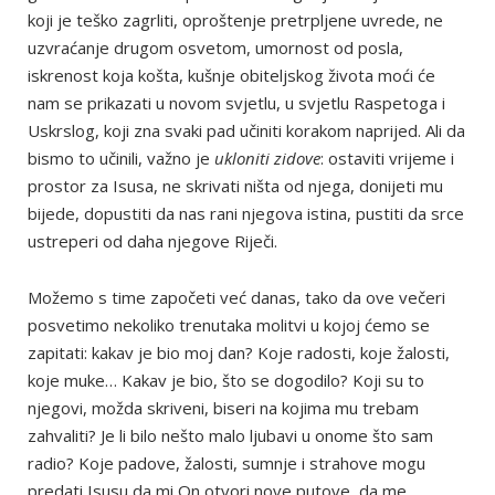
koji je teško zagrliti, oproštenje pretrpljene uvrede, ne
uzvraćanje drugom osvetom, umornost od posla,
iskrenost koja košta, kušnje obiteljskog života moći će
nam se prikazati u novom svjetlu, u svjetlu Raspetoga i
Uskrslog, koji zna svaki pad učiniti korakom naprijed. Ali da
bismo to učinili, važno je
ukloniti zidove
: ostaviti vrijeme i
prostor za Isusa, ne skrivati ništa od njega, donijeti mu
bijede, dopustiti da nas rani njegova istina, pustiti da srce
ustreperi od daha njegove Riječi.
Možemo s time započeti već danas, tako da ove večeri
posvetimo nekoliko trenutaka molitvi u kojoj ćemo se
zapitati: kakav je bio moj dan? Koje radosti, koje žalosti,
koje muke… Kakav je bio, što se dogodilo? Koji su to
njegovi, možda skriveni, biseri na kojima mu trebam
zahvaliti? Je li bilo nešto malo ljubavi u onome što sam
radio? Koje padove, žalosti, sumnje i strahove mogu
predati Isusu da mi On otvori nove putove, da me