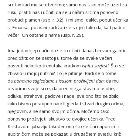
sretan kad mu se otvorimo; samo nas tako može uzeti za
ruku, pratiti nas i učiniti da se u našim srcima ponovno
probudi plamen (usp. r. 32). I mi smo, dakle, poput učenika
iz Emausa, pozvani zadržati se s njim tako da, kad padne
večer, On ostane s nama (usp. r. 29).
Ima jedan lijep način da se to učini i danas bih vam ga htio
predložiti: on se sastoji u tome da se svake večeri
posveti nekoliko trenutaka kratkom
ispitu savjesti
. Što se
zbivalo u mojoj nutrini? To je pitanje. Radi se o tome
da
ponovno sagledamo s Isusom proživljeni dan
: da mu
otvorimo svoje srce, da pred njega stavimo osobe,
odluke, strahove, padove i nade, sve ono što se zbilo
kako bismo postupno naučili gledati stvari drugim očima,
njegovim, a ne samo svojim očima. Možemo tako
ponovno proživjeti iskustvo te dvojice učenika. Pred
Kristovom ljubavlju također ono što se čini napornim i
gubitničkim može se pokazati u drugačijem svjetlu: križ