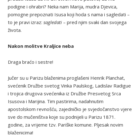
podigne i ohrabri? Neka nam Marija, mudra Djevica,
pomogne prepoznati Isusa koji hoda s nama i sagledati –
to je pravi izraz:
sagledati
– pred njim svaki dan svojega
života.
Nakon molitve Kraljice neba
Draga braćo i sestre!
Jučer su u Parizu blaženima proglašeni Henrik Planchat,
svećenik Družbe svetog Vinka Paulskog, Ladislav Radigue
i trojica drugova svećenika iz Družbe Presvetog Srca
Isusova i Marijina. Tim pastirima, nadahnutim
apostolskom revnošću, zajedničko je svjedočanstvo vjere
sve do mučeništva koje su podnijeli u Parizu 1871.
godine, za vrijeme tzv. Pariške komune. Pljesak novim
blaženicima!