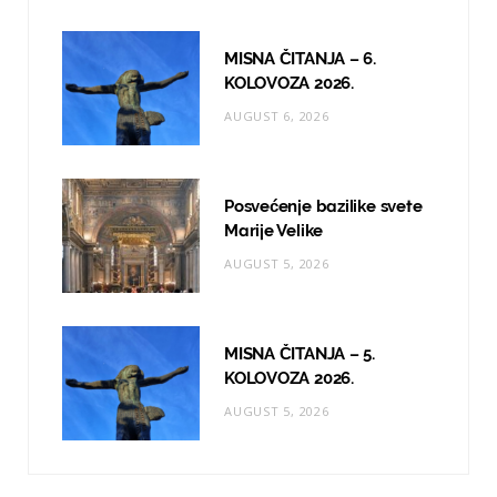
m
MISNA ČITANJA – 6.
KOLOVOZA 2026.
AUGUST 6, 2026
Posvećenje bazilike svete
Marije Velike
AUGUST 5, 2026
MISNA ČITANJA – 5.
KOLOVOZA 2026.
AUGUST 5, 2026