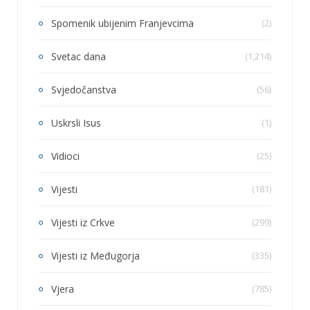
Spomenik ubijenim Franjevcima
(2)
Svetac dana
(1,214)
Svjedočanstva
(56)
Uskrsli Isus
(1)
Vidioci
(25)
Vijesti
(181)
Vijesti iz Crkve
(299)
Vijesti iz Međugorja
(335)
Vjera
(785)