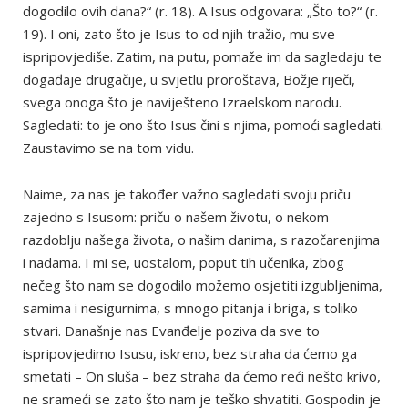
dogodilo ovih dana?“ (r. 18). A Isus odgovara: „Što to?“ (r.
19). I oni, zato što je Isus to od njih tražio, mu sve
ispripovjediše. Zatim, na putu, pomaže im da sagledaju te
događaje drugačije, u svjetlu proroštava, Božje riječi,
svega onoga što je naviješteno Izraelskom narodu.
Sagledati: to je ono što Isus čini s njima, pomoći sagledati.
Zaustavimo se na tom vidu.
Naime, za nas je također važno sagledati svoju priču
zajedno s Isusom: priču o našem životu, o nekom
razdoblju našega života, o našim danima, s razočarenjima
i nadama. I mi se, uostalom, poput tih učenika, zbog
nečeg što nam se dogodilo možemo osjetiti izgubljenima,
samima i nesigurnima, s mnogo pitanja i briga, s toliko
stvari. Današnje nas Evanđelje poziva da sve to
ispripovjedimo Isusu, iskreno, bez straha da ćemo ga
smetati – On sluša – bez straha da ćemo reći nešto krivo,
ne srameći se zato što nam je teško shvatiti. Gospodin je