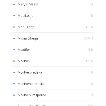
Mary's Meals
(5)
Meditacije
(1)
Međugorje
(114)
Misna čitanja
(1,426)
Mladifest
(31)
Molitve
(735)
Molitve predaka
(3)
Molitvena mjesta
(4)
Molitveni raspored
(2)