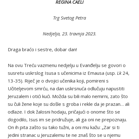
REGINA CAELI
Trg Svetog Petra
Nedjelja, 23. travnja 2023.
Draga braćo i sestre, dobar dan!
Na ovu Treću vazmenu nedjelju u Evanđelju se govori o
susretu uskrslog Isusa s učenicima iz Emausa (usp.
Lk
24,
13-35). Riječ je o dvojici učenika koji, pomireni s
Učiteljevom smrću, na dan uskrsnuća odlučuju napustiti
Jeruzalem i otići kući. Možda su bili malo nemirni, zato što
su čuli žene koje su došle s groba i rekle da je prazan… ali
odlaze. I dok žalosni hodaju, pričajući o onome što se
dogodilo, Isus im se pridružuje, ali ga oni ne prepoznaju.
On ih pita zašto su tako tužni, a oni mu kažu: „Zar si ti
jedini stranac u Jeruzalemu te ne znaš što se u njemu