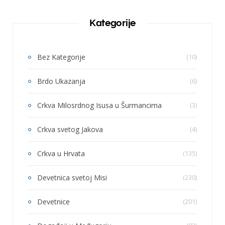
Kategorije
Bez Kategorije
(10)
Brdo Ukazanja
(6)
Crkva Milosrdnog Isusa u Šurmancima
(3)
Crkva svetog Jakova
(4)
Crkva u Hrvata
(135)
Devetnica svetoj Misi
(230)
Devetnice
(201)