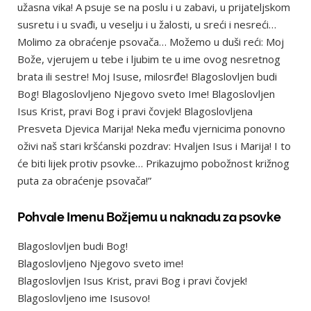
užasna vika! A psuje se na poslu i u zabavi, u prijateljskom
susretu i u svađi, u veselju i u žalosti, u sreći i nesreći…
Molimo za obraćenje psovača… Možemo u duši reći: Moj
Bože, vjerujem u tebe i ljubim te u ime ovog nesretnog
brata ili sestre! Moj Isuse, milosrđe! Blagoslovljen budi
Bog! Blagoslovljeno Njegovo sveto Ime! Blagoslovljen
Isus Krist, pravi Bog i pravi čovjek! Blagoslovljena
Presveta Djevica Marija! Neka među vjernicima ponovno
oživi naš stari kršćanski pozdrav: Hvaljen Isus i Marija! I to
će biti lijek protiv psovke… Prikazujmo pobožnost križnog
puta za obraćenje psovača!”
Pohvale Imenu Božjemu u naknadu za psovke
Blagoslovljen budi Bog!
Blagoslovljeno Njegovo sveto ime!
Blagoslovljen Isus Krist, pravi Bog i pravi čovjek!
Blagoslovljeno ime Isusovo!