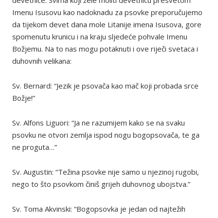
devetnice. Svima koji žele moliti devetnicu presvetom
Imenu Isusovu kao nadoknadu za psovke preporučujemo
da tijekom devet dana mole Litanije imena Isusova, gore
spomenutu krunicu i na kraju sljedeće pohvale Imenu
Božjemu. Na to nas mogu potaknuti i ove riječi svetaca i
duhovnih velikana:
Sv. Bernard: “Jezik je psovača kao mač koji probada srce
Božje!”
Sv. Alfons Liguori: “Ja ne razumijem kako se na svaku
psovku ne otvori zemlja ispod nogu bogopsovača, te ga
ne proguta…”
Sv. Augustin: “Težina psovke nije samo u njezinoj rugobi,
nego to što psovkom činiš grijeh duhovnog ubojstva.”
Sv. Toma Akvinski: “Bogopsovka je jedan od najtežih