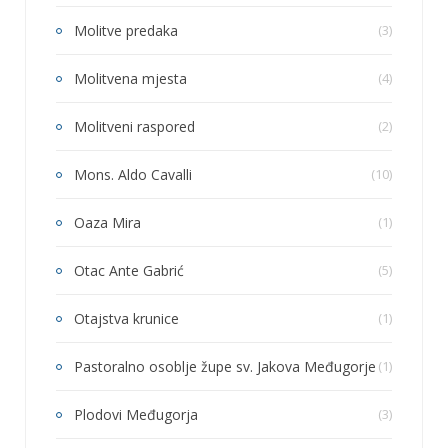
Molitve predaka
(3)
Molitvena mjesta
(4)
Molitveni raspored
(2)
Mons. Aldo Cavalli
(10)
Oaza Mira
(1)
Otac Ante Gabrić
(5)
Otajstva krunice
(1)
Pastoralno osoblje župe sv. Jakova Međugorje
(1)
Plodovi Međugorja
(3)