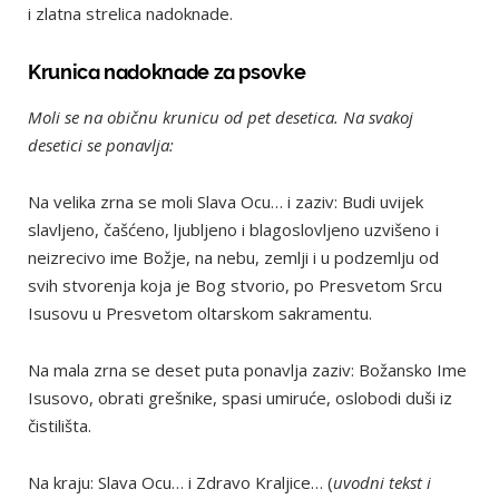
i zlatna strelica nadoknade.
Krunica nadoknade za psovke
Moli se na običnu krunicu od pet desetica. Na svakoj
desetici se ponavlja:
Na velika zrna se moli Slava Ocu… i zaziv: Budi uvijek
slavljeno, čašćeno, ljubljeno i blagoslovljeno uzvišeno i
neizrecivo ime Božje, na nebu, zemlji i u podzemlju od
svih stvorenja koja je Bog stvorio, po Presvetom Srcu
Isusovu u Presvetom oltarskom sakramentu.
Na mala zrna se deset puta ponavlja zaziv: Božansko Ime
Isusovo, obrati grešnike, spasi umiruće, oslobodi duši iz
čistilišta.
Na kraju: Slava Ocu… i Zdravo Kraljice… (
uvodni tekst i