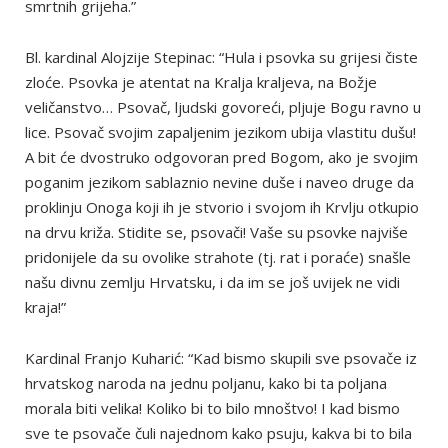
smrtnih grijeha.”
Bl. kardinal Alojzije Stepinac: “Hula i psovka su grijesi čiste
zloće. Psovka je atentat na Kralja kraljeva, na Božje
veličanstvo… Psovač, ljudski govoreći, pljuje Bogu ravno u
lice. Psovač svojim zapaljenim jezikom ubija vlastitu dušu!
A bit će dvostruko odgovoran pred Bogom, ako je svojim
poganim jezikom sablaznio nevine duše i naveo druge da
proklinju Onoga koji ih je stvorio i svojom ih Krvlju otkupio
na drvu križa. Stidite se, psovači! Vaše su psovke najviše
pridonijele da su ovolike strahote (tj. rat i poraće) snašle
našu divnu zemlju Hrvatsku, i da im se još uvijek ne vidi
kraja!”
Kardinal Franjo Kuharić: “Kad bismo skupili sve psovače iz
hrvatskog naroda na jednu poljanu, kako bi ta poljana
morala biti velika! Koliko bi to bilo mnoštvo! I kad bismo
sve te psovače čuli najednom kako psuju, kakva bi to bila