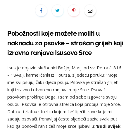
Pobožnosti koje možete moliti u
naknadu za psovke – strašan grijeh koji
izravno ranjava Isusovo Srce
Isus je objavio službenici Božjoj Mariji od sv. Petra (1816.
– 1848.), karmelićanki iz Toursa, sljedeću poruku: “Moje
ime svi psuju, čak i djeca psuju. Psovka je strašan grijeh
koji izravno i otvoreno ranjava moje Srce. Psovač
psovkom proklinje Boga, i sam od sebe izgovara svoju
osudu. Psovka je otrovna strelica koja probija moje Srce.
Dat ću ti zlatnu strelicu kojom ćeš liječiti rane koje mi
zadaju psovači. Ponavljaj često sljedeći zaziv; svaki put
kad ga ponoviš ranit ćeš moje srce ljubavlju:
‘Budi uvijek