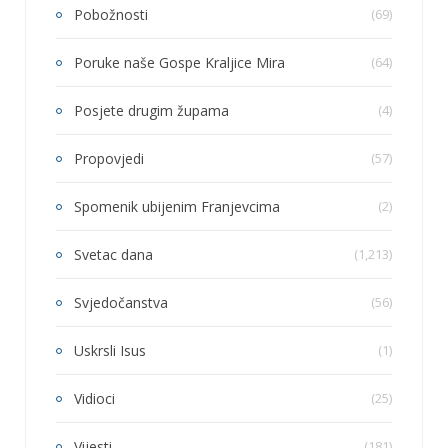
Pobožnosti
(69)
Poruke naše Gospe Kraljice Mira
(64)
Posjete drugim župama
(4)
Propovjedi
(57)
Spomenik ubijenim Franjevcima
(2)
Svetac dana
(1,213)
Svjedočanstva
(56)
Uskrsli Isus
(1)
Vidioci
(25)
Vijesti
(181)