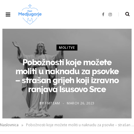
F
I
a
n
c
s
e
t
b
a
o
g
o
r
k
a
m
MOLITVE
Pobožnosti koje možete
moliti u naknadu za psovke
– strašan grijeh koji izravno
ranjava Isusovo Srce
BY
FMTEAM
MARCH 26, 2023
»
Naslovnica
Pobožnosti koje možete moliti u naknadu za psovke – strašan grijeh koji izravno ranjava Isusovo Srce