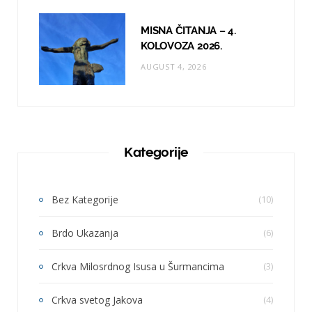
MISNA ČITANJA – 4.
KOLOVOZA 2026.
AUGUST 4, 2026
Kategorije
Bez Kategorije
(10)
Brdo Ukazanja
(6)
Crkva Milosrdnog Isusa u Šurmancima
(3)
Crkva svetog Jakova
(4)