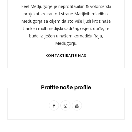
Feel Medjugorje je neprofitabilan & volonterski
projekat kreiran od strane Marijinih mladih iz
Međugorja sa ciljem da što više ljudi kroz naše
članke i multimedijski sadržaj; osjeti, dođe, te
bude izliječen u našem komadiću Raja,
Međugorju.
KONTAKTIRAJTE NAS
Pratite naše profile
F
I
Y
a
n
o
c
s
u