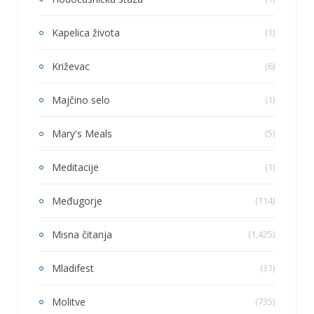
Kapelica života
(1)
Križevac
(6)
Majčino selo
(1)
Mary's Meals
(5)
Meditacije
(1)
Međugorje
(114)
Misna čitanja
(1,425)
Mladifest
(31)
Molitve
(735)