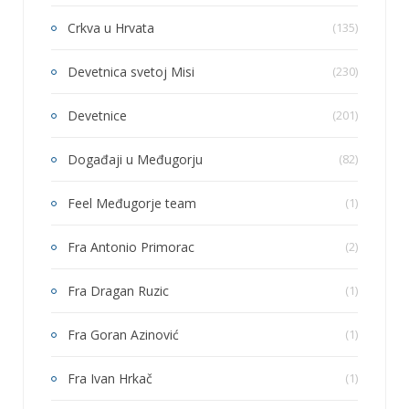
Crkva u Hrvata
(135)
Devetnica svetoj Misi
(230)
Devetnice
(201)
Događaji u Međugorju
(82)
Feel Međugorje team
(1)
Fra Antonio Primorac
(2)
Fra Dragan Ruzic
(1)
Fra Goran Azinović
(1)
Fra Ivan Hrkač
(1)