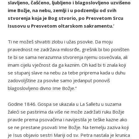
slavljeno, čašćeno, ljubljeno i blagoslovljeno uzvišeno
ime Božje, na nebu, zemlji i u podzemlju od svih
stvorenja koja je Bog stvorio, po Presvetom Srcu
Isusovu u Presvetom oltarskom sakramentu.’
Ti ne možeš shvatiti zlobu i užas psovke. Da moju
pravednost ne zadržava milosrđe, grešnik bi bio poništen
te bi se sama nerazumna stvorenja njemu osvećivala, ali
imam cijelu vječnost da ga kaznim. Oh kad bi ti znala koji
se stupanj slave na nebu za tebe priprema kada u duhu
zadovoljštine za psovke samo jedanput ponoviš
blagoslovljeno divno Ime Božje.”
Godine 1846. Gospa se ukazala u La Salletu u suzama
žaleći se pastirima da više ne može zadržati ruku Božje
pravde prema psovačima i navijestila je teške kazne ako
se ne prestane psovati Ime Božje. Na temelju zaziva koji
je Isus objavio sestri Mariji od sv. Petra nastala je krunica