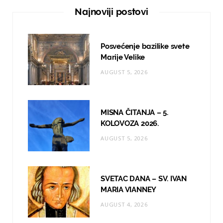
e
t
T
Najnoviji postovi
b
a
u
o
g
b
Posvećenje bazilike svete
o
r
e
Marije Velike
AUGUST 5, 2026
k
a
m
MISNA ČITANJA – 5.
KOLOVOZA 2026.
AUGUST 5, 2026
SVETAC DANA – SV. IVAN
MARIA VIANNEY
AUGUST 4, 2026