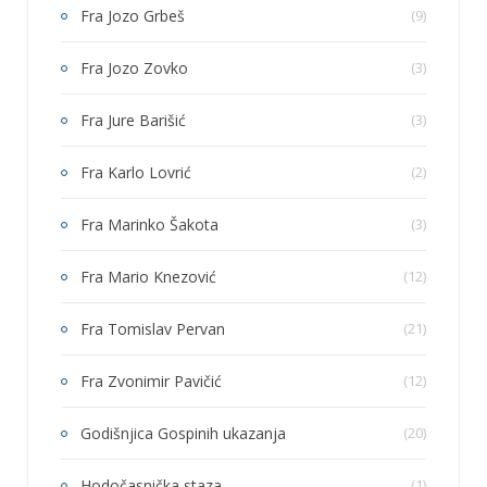
Fra Jozo Grbeš
(9)
Fra Jozo Zovko
(3)
Fra Jure Barišić
(3)
Fra Karlo Lovrić
(2)
Fra Marinko Šakota
(3)
Fra Mario Knezović
(12)
Fra Tomislav Pervan
(21)
Fra Zvonimir Pavičić
(12)
Godišnjica Gospinih ukazanja
(20)
Hodočasnička staza
(1)