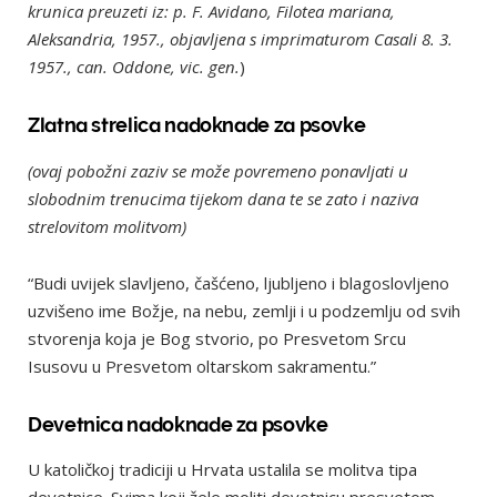
krunica preuzeti iz: p. F. Avidano, Filotea mariana,
Aleksandria, 1957., objavljena s imprimaturom Casali 8. 3.
1957., can. Oddone, vic. gen.
)
Zlatna strelica nadoknade za psovke
(ovaj pobožni zaziv se može povremeno ponavljati u
slobodnim trenucima tijekom dana te se zato i naziva
strelovitom molitvom)
“Budi uvijek slavljeno, čašćeno, ljubljeno i blagoslovljeno
uzvišeno ime Božje, na nebu, zemlji i u podzemlju od svih
stvorenja koja je Bog stvorio, po Presvetom Srcu
Isusovu u Presvetom oltarskom sakramentu.”
Devetnica nadoknade za psovke
U katoličkoj tradiciji u Hrvata ustalila se molitva tipa