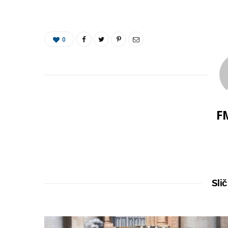
0
F
Slič