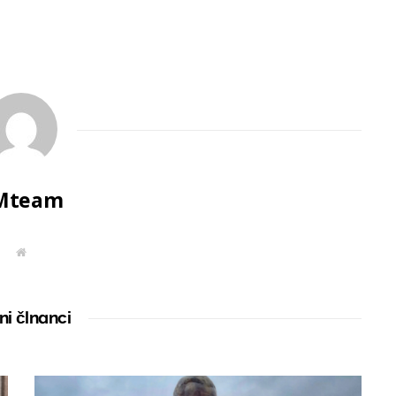
Mteam
W
e
b
s
i
t
ni člnanci
e