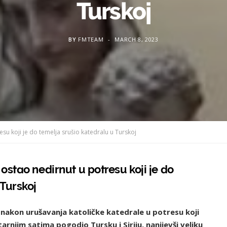
Turskoj
BY
FMTEAM
MARCH 8, 2023
esu koji je do temelja srušio katedralu u Turskoj
ostao nedirnut u potresu koji je do
 Turskoj
t nakon urušavanja katoličke katedrale u potresu koji
utarnjim satima pogodio Tursku i Siriju, nanijevši veliku