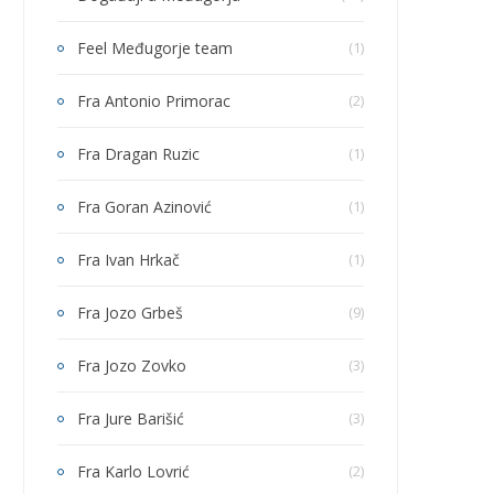
Feel Međugorje team
(1)
Fra Antonio Primorac
(2)
Fra Dragan Ruzic
(1)
Fra Goran Azinović
(1)
Fra Ivan Hrkač
(1)
Fra Jozo Grbeš
(9)
Fra Jozo Zovko
(3)
Fra Jure Barišić
(3)
Fra Karlo Lovrić
(2)