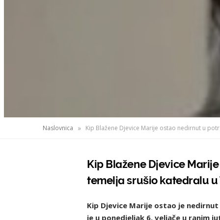
»
Naslovnica
Kip Blažene Djevice Marije ostao nedirnut u potr
Kip Blažene Djevice Marije 
temelja srušio katedralu u
Kip Djevice Marije ostao je nedirnu
je u ponedjeljak 6. veljače u ranim j