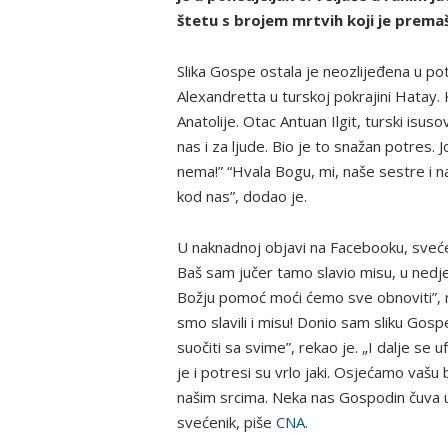
štetu s brojem mrtvih koji je premaš
Slika Gospe ostala je neozlijeđena u pot
Alexandretta u turskoj pokrajini Hatay. 
Anatolije. Otac Antuan Ilgit, turski isu
nas i za ljude. Bio je to snažan potres
nema!” “Hvala Bogu, mi, naše sestre i n
kod nas”, dodao je.
U naknadnoj objavi na Facebooku, sveće
Baš sam jučer tamo slavio misu, u nedjel
Božju pomoć moći ćemo sve obnoviti”, reka
smo slavili i misu! Donio sam sliku Gosp
suočiti sa svime”, rekao je. „I dalje se
je i potresi su vrlo jaki. Osjećamo vašu 
našim srcima. Neka nas Gospodin čuva u s
svećenik, piše
CNA.