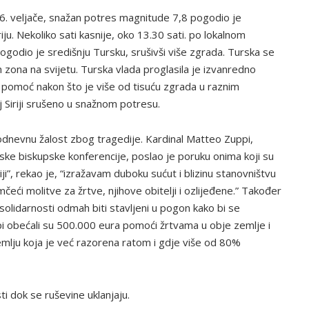
 6. veljače, snažan potres magnitude 7,8 pogodio je
ju. Nekoliko sati kasnije, oko 13.30 sati. po lokalnom
godio je središnju Tursku, srušivši više zgrada. Turska se
ih zona na svijetu. Turska vlada proglasila je izvanredno
 pomoć nakon što je više od tisuću zgrada u raznim
j Siriji srušeno u snažnom potresu.
dnevnu žalost zbog tragedije. Kardinal Matteo Zuppi,
ske biskupske konferencije, poslao je poruku onima koji su
i”, rekao je, “izražavam duboku sućut i blizinu stanovništvu
amčeći molitve za žrtve, njihove obitelji i ozlijeđene.” Također
olidarnosti odmah biti stavljeni u pogon kako bi se
upi obećali su 500.000 eura pomoći žrtvama u obje zemlje i
 zemlju koja je već razorena ratom i gdje više od 80%
sti dok se ruševine uklanjaju.