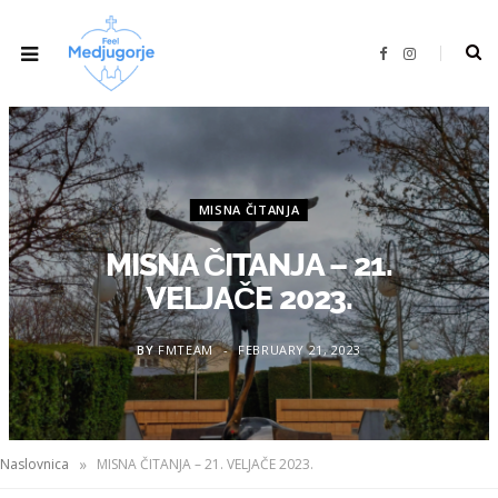
F
I
a
n
c
s
e
t
b
a
o
g
o
r
k
a
m
MISNA ČITANJA
MISNA ČITANJA – 21.
VELJAČE 2023.
BY
FMTEAM
FEBRUARY 21, 2023
»
Naslovnica
MISNA ČITANJA – 21. VELJAČE 2023.