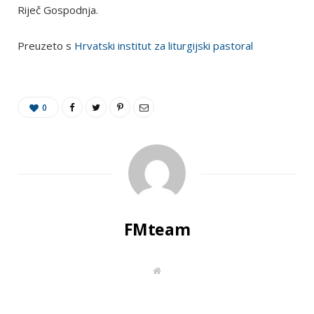
Riječ Gospodnja.
Preuzeto s
Hrvatski institut za liturgijski pastoral
0
FMteam
W
e
b
s
i