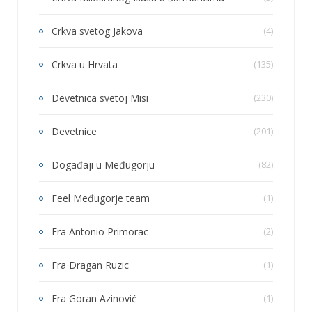
Crkva svetog Jakova
(4)
Crkva u Hrvata
(135)
Devetnica svetoj Misi
(230)
Devetnice
(201)
Događaji u Međugorju
(82)
Feel Međugorje team
(1)
Fra Antonio Primorac
(2)
Fra Dragan Ruzic
(1)
Fra Goran Azinović
(1)