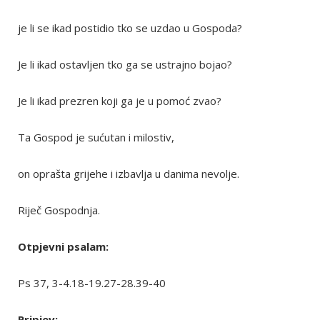
je li se ikad postidio tko se uzdao u Gospoda?
Je li ikad ostavljen tko ga se ustrajno bojao?
Je li ikad prezren koji ga je u pomoć zvao?
Ta Gospod je sućutan i milostiv,
on oprašta grijehe i izbavlja u danima nevolje.
Riječ Gospodnja.
Otpjevni psalam:
Ps 37, 3-4.18-19.27-28.39-40
Pripjev: