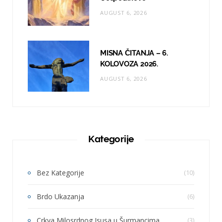
AUGUST 6, 2026
MISNA ČITANJA – 6.
KOLOVOZA 2026.
AUGUST 6, 2026
Kategorije
Bez Kategorije
(10)
Brdo Ukazanja
(6)
Crkva Milosrdnog Isusa u Šurmancima
(3)