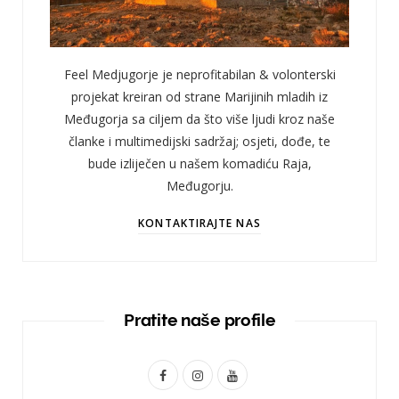
Feel Medjugorje je neprofitabilan & volonterski
projekat kreiran od strane Marijinih mladih iz
Međugorja sa ciljem da što više ljudi kroz naše
članke i multimedijski sadržaj; osjeti, dođe, te
bude izliječen u našem komadiću Raja,
Međugorju.
KONTAKTIRAJTE NAS
Pratite naše profile
F
I
Y