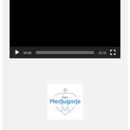
Player
00:00
01:31