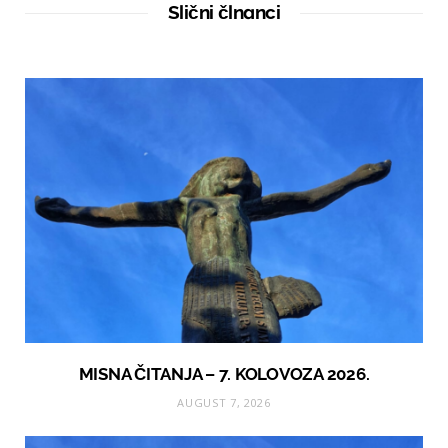
t
Slični člnanci
e
MISNA ČITANJA – 7. KOLOVOZA 2026.
AUGUST 7, 2026