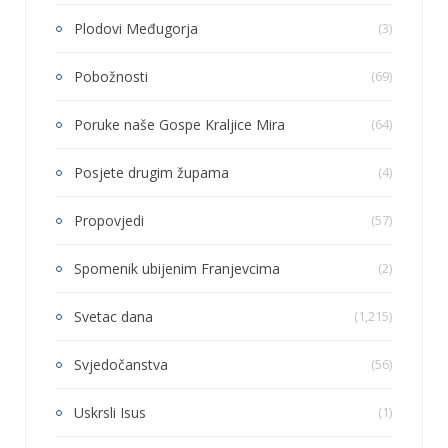
Plodovi Međugorja
(3)
Pobožnosti
(69)
Poruke naše Gospe Kraljice Mira
(64)
Posjete drugim župama
(4)
Propovjedi
(57)
Spomenik ubijenim Franjevcima
(2)
Svetac dana
(1,215)
Svjedočanstva
(56)
Uskrsli Isus
(1)