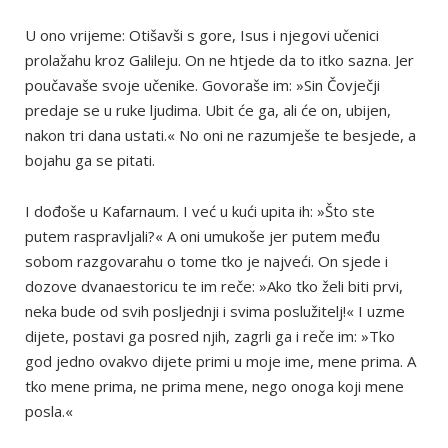
U ono vrijeme: Otišavši s gore, Isus i njegovi učenici
prolažahu kroz Galileju. On ne htjede da to itko sazna. Jer
poučavaše svoje učenike. Govoraše im: »Sin Čovječji
predaje se u ruke ljudima. Ubit će ga, ali će on, ubijen,
nakon tri dana ustati.« No oni ne razumješe te besjede, a
bojahu ga se pitati.
I dođoše u Kafarnaum. I već u kući upita ih: »Što ste
putem raspravljali?« A oni umukoše jer putem među
sobom razgovarahu o tome tko je najveći. On sjede i
dozove dvanaestoricu te im reče: »Ako tko želi biti prvi,
neka bude od svih posljednji i svima poslužitelj!« I uzme
dijete, postavi ga posred njih, zagrli ga i reče im: »Tko
god jedno ovakvo dijete primi u moje ime, mene prima. A
tko mene prima, ne prima mene, nego onoga koji mene
posla.«