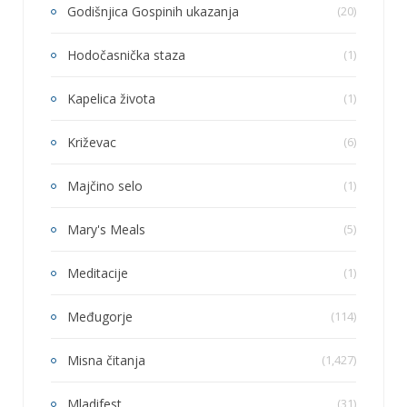
Godišnjica Gospinih ukazanja
(20)
Hodočasnička staza
(1)
Kapelica života
(1)
Križevac
(6)
Majčino selo
(1)
Mary's Meals
(5)
Meditacije
(1)
Međugorje
(114)
Misna čitanja
(1,427)
Mladifest
(31)