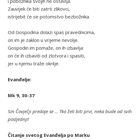
i pobožnika svojih ne ostavlja.
Zauvijek će biti zatrti zlikovci,
istrijebit će se potomstvo bezbožnika.
Od Gospodina dolazi spas pravednicima,
on im je zaklon u vrijeme nevolje.
Gospodin im pomaže, on ih izbavlja:
on će ih izbaviti od zlotvora i spasiti,
jer u njemu traže okrilje.
Evanđelje:
Mk 9, 30-37
Sin Čovječji predaje se … Tko želi biti prvi, neka bude od svih
posljednji!
Čitanje svetog Evanđelja po Marku