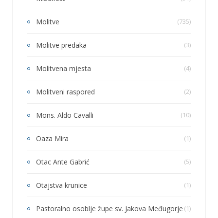
Molitve
(735)
Molitve predaka
(3)
Molitvena mjesta
(4)
Molitveni raspored
(2)
Mons. Aldo Cavalli
(10)
Oaza Mira
(1)
Otac Ante Gabrić
(5)
Otajstva krunice
(1)
Pastoralno osoblje župe sv. Jakova Međugorje
(1)