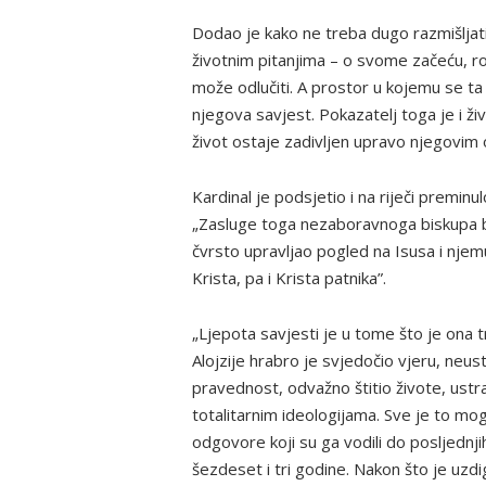
Dodao je kako ne treba dugo razmišljati
životnim pitanjima – o svome začeću, ro
može odlučiti. A prostor u kojemu se ta 
njegova savjest. Pokazatelj toga je i ži
život ostaje zadivljen upravo njegovim
Kardinal je podsjetio i na riječi premi
„Zasluge toga nezaboravnoga biskupa bit
čvrsto upravljao pogled na Isusa i njemu
Krista, pa i Krista patnika”.
„Ljepota savjesti je u tome što je ona 
Alojzije hrabro je svjedočio vjeru, ne
pravednost, odvažno štitio živote, ustr
totalitarnim ideologijama. Sve je to mo
odgovore koji su ga vodili do posljednji
šezdeset i tri godine. Nakon što je uz