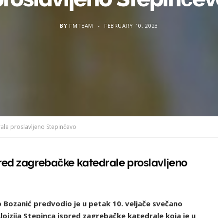
BY
FMTEAM
FEBRUARY 10, 2023
rale proslavljeno Stepinčevo
pred zagrebačke katedrale proslavljeno
 Bozanić predvodio je u petak 10. veljače svečano
Alojzija Stepinca ispred zagrebačke katedrale koja je u