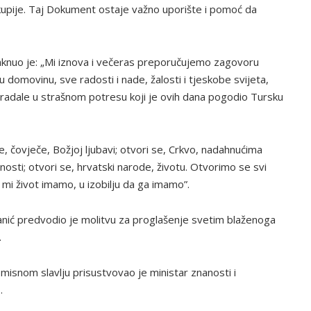
kupije. Taj Dokument ostaje važno uporište i pomoć da
istaknuo je: „Mi iznova i večeras preporučujemo zagovoru
 domovinu, sve radosti i nade, žalosti i tjeskobe svijeta,
radale u strašnom potresu koji je ovih dana pogodio Tursku
se, čovječe, Božjoj ljubavi; otvori se, Crkvo, nadahnućima
tnosti; otvori se, hrvatski narode, životu. Otvorimo se svi
 mi život imamo, u izobilju da ga imamo”.
nić predvodio je molitvu za proglašenje svetim blaženoga
.
misnom slavlju prisustvovao je ministar znanosti i
.