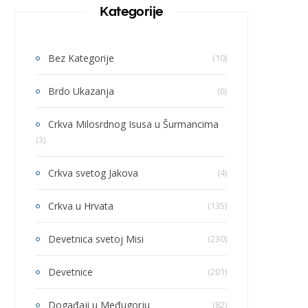
Kategorije
Bez Kategorije
(10)
Brdo Ukazanja
(6)
Crkva Milosrdnog Isusa u Šurmancima
(3)
Crkva svetog Jakova
(4)
Crkva u Hrvata
(135)
Devetnica svetoj Misi
(230)
Devetnice
(201)
Događaji u Međugorju
(82)