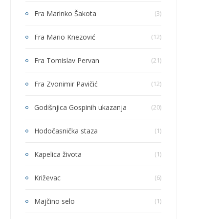
Fra Marinko Šakota
(3)
Fra Mario Knezović
(12)
Fra Tomislav Pervan
(21)
Fra Zvonimir Pavičić
(12)
Godišnjica Gospinih ukazanja
(20)
Hodočasnička staza
(1)
Kapelica života
(1)
Križevac
(6)
Majčino selo
(1)