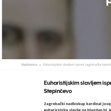
»
Naslovnica
Euharistijskim slavljem ispred zagrebačke kated
Euharistijskim slavljem is
Stepinčevo
Zagrebački nadbiskup kardinal Josip
euharistijsko slavlje na blagdan bl. 