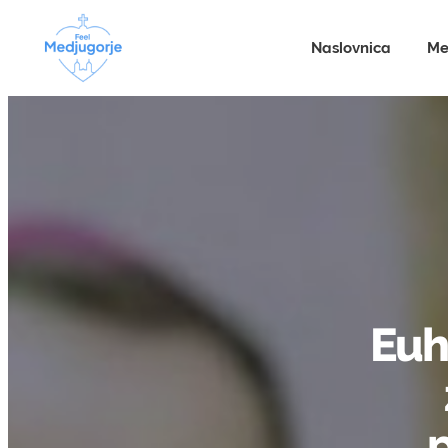
Naslovnica
Me
Euh
p