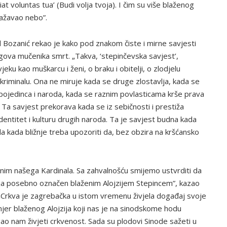
iat voluntas tua’ (Budi volja tvoja). I čim su više blaženog
dražavao nebo”.
l Bozanić rekao je kako pod znakom čiste i mirne savjesti
jegova mučenika smrt. „Takva, ‘stepinčevska savjest’,
ku kao muškarcu i ženi, o braku i obitelji, o zlodjelu
riminalu. Ona ne miruje kada se druge zlostavlja, kada se
pojedinca i naroda, kada se raznim povlasticama krše prava
. Ta savjest prekorava kada se iz sebičnosti i prestiža
dentitet i kulturu drugih naroda. Ta je savjest budna kada
nda kada bližnje treba upozoriti da, bez obzira na kršćansko
enim našega Kardinala. Sa zahvalnošću smijemo ustvrditi da
lja posebno označen blaženim Alojzijem Stepincem”, kazao
 „Crkva je zagrebačka u istom vremenu živjela događaj svoje
mjer blaženog Alojzija koji nas je na sinodskome hodu
o nam živjeti crkvenost. Sada su plodovi Sinode sažeti u