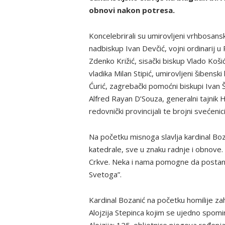
obnovi nakon potresa.
Koncelebrirali su umirovljeni vrhbosanski
nadbiskup Ivan Devčić, vojni ordinarij 
Zdenko Križić, sisački biskup Vlado Koši
vladika Milan Stipić, umirovljeni šibens
Ćurić, zagrebački pomoćni biskupi Ivan Š
Alfred Rayan D’Souza, generalni tajnik 
redovnički provincijali te brojni svećenici
Na početku misnoga slavlja kardinal Boz
katedrale, sve u znaku radnje i obnove. „
Crkve. Neka i nama pomogne da postane
Svetoga”.
Kardinal Bozanić na početku homilije za
Alojzija Stepinca kojim se ujedno spom