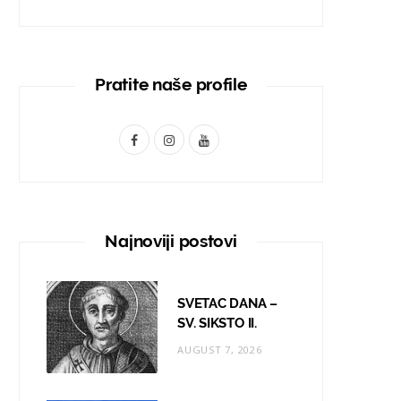
Pratite naše profile
F
I
Y
a
n
o
c
s
u
e
t
T
Najnoviji postovi
b
a
u
o
g
b
SVETAC DANA –
o
r
e
SV. SIKSTO II.
AUGUST 7, 2026
k
a
m