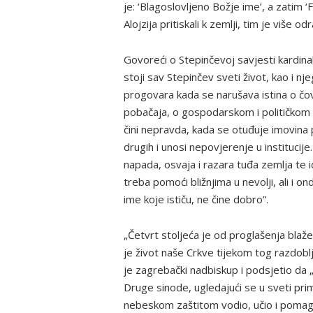
je: ‘Blagoslovljeno Božje ime’, a zatim ‘F
Alojzija pritiskali k zemlji, tim je više o
Govoreći o Stepinčevoj savjesti kardina
stoji sav Stepinčev sveti život, kao i n
progovara kada se narušava istina o čovje
pobačaja, o gospodarskom i političkom k
čini nepravda, kada se otuđuje imovina 
drugih i unosi nepovjerenje u institucije
napada, osvaja i razara tuđa zemlja te i
treba pomoći bližnjima u nevolji, ali i o
ime koje ističu, ne čine dobro”.
„Četvrt stoljeća je od proglašenja blaž
je život naše Crkve tijekom tog razdob
je zagrebački nadbiskup i podsjetio da
Druge sinode, ugledajući se u sveti pri
nebeskom zaštitom vodio, učio i pomaga