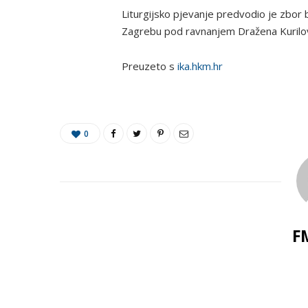
Liturgijsko pjevanje predvodio je zbo
Zagrebu pod ravnanjem Dražena Kurilov
Preuzeto s
ika.hkm.hr
0
F