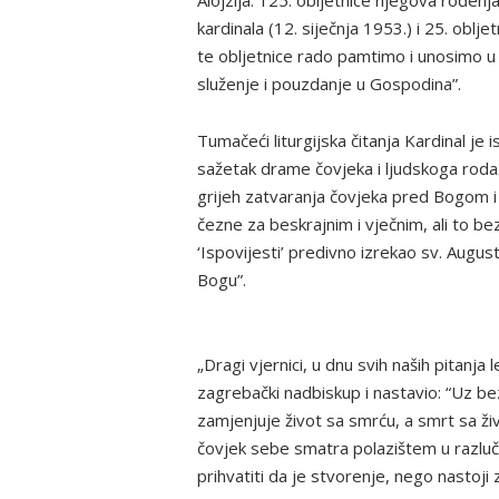
Alojzija: 125. obljetnice njegova rođenj
kardinala (12. siječnja 1953.) i 25. oblj
te obljetnice rado pamtimo i unosimo u 
služenje i pouzdanje u Gospodina”.
Tumačeći liturgijska čitanja Kardinal je
sažetak drame čovjeka i ljudskoga roda
grijeh zatvaranja čovjeka pred Bogom i
čezne za beskrajnim i vječnim, ali to be
‘Ispovijesti’ predivno izrekao sv. Augus
Bogu”.
„Dragi vjernici, u dnu svih naših pitanja l
zagrebački nadbiskup i nastavio: “Uz be
zamjenjuje život sa smrću, a smrt sa ži
čovjek sebe smatra polazištem u razlučiv
prihvatiti da je stvorenje, nego nastoji 