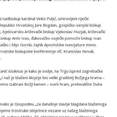
 nadbiskup kardinal Vinko Puljić, umirovljeni riječki
u Republici Hrvatskoj Jure Bogdan, gospićko-senjski biskup
ć, bjelovarsko-križevački biskup Vjekoslav Huzjak, križevački
ki biskup Ante Ivas, đakovačko-osječki pomoćni biskup Ivan
aško i Mijo Gorski, tajnik Apostolske nuncijature mons.
Hrvatske biskupske konferencije vlč. Krunoslav Novak,
.
anić istaknuo je kako je ovdje, na Trgu ispred zagrebačke
I naš je blaženi Alojzije bio veliki graditelj Božjega hrama –
mo izabrani Božji kamen – sveti hram, prebivalište Duha
hvalio je Gospodinu „za današnje slavlje blagdana blaženoga
injemo trostruke obljetnice vezane uz našeg blaženoga