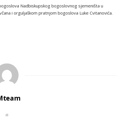
r bogoslova Nadbiskupskog bogoslovnog sjemeništa u
čana i orguljaškom pratnjom bogoslova Luke Cvitanovića.
Mteam
W
e
b
s