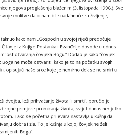
a (8. svibnja 1898.), 70. obljetnice njegova uvrštenja u Zbor
etnice njegova proglašenja blaženim (3. listopada 1998.). Sve
svoje molitve da bi nam bile nadahnuće za življenje,
 istaknuo kako nam „Gospodin u svojoj riječi predočuje
. Čitanje iz Knjige Postanka i Evanđelje dovode u odnos
 milost otvaranja čovjeka Bogu.” Dodao je kako “čovjek
z Boga ne može ostvariti, kako je to na početku svojih
tin, opisujući naše srce koje je nemirno dok se ne smiri u
eži dvojba, leži prihvaćanje života ili smrti”, poručio je
zbrojne primjere promicanja života, svijet danas nerijetko
votom. Tako se početna prijevara nastavlja u kušnji da
anju dobra i zla. To je kušnja u kojoj čovjek ne želi
zamijeniti Boga”.