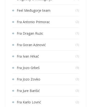
Feel Međugorje team
(1)
Fra Antonio Primorac
(2)
Fra Dragan Ruzic
(1)
Fra Goran Azinović
(1)
Fra Ivan Hrkač
(1)
Fra Jozo Grbeš
(9)
Fra Jozo Zovko
(3)
Fra Jure Barišić
(3)
Fra Karlo Lovrić
(2)