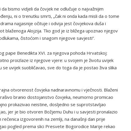
 da bismo vidjeli da čovjek ne odlučuje o najvažnijim
đenju, ni o trenutku smrti, „čak ni onda kada misli da o tome
drama najjasnije očituje i odvija jest čovjekova duša i
vot blaženoga Alojzija. Tko god je iz bližega upoznao njegov
 odlukama, čistoćom i snagom njegove savjesti”.
nulog pape Benedikta XVI. za njegova pohoda Hrvatskoj:
no proizlaze iz njegove vjere: u svojem je životu uvijek
 se uvijek suobličavao, sve do toga da je postao živa slika
trajna otvorenost čovjeka nadnaravnomu i vječnosti. Blaženi
ustrašivo branio dostojanstvo čovjeka, neumorno promicao
ajno prokazivao neistine, dosljedno se suprotstavljao
gao, jer je bio otvoren Božjemu Duhu i u savjesti pronalazio
h rečenica izgovorenih na zemlji, na današnji dan prije
digao pogled prema slici Presvete Bogorodice Marije rekao