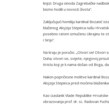
knjizi: Druga sinoda Zagrebačke nadbis
bismo hodili u novosti života”.
Zaključujući homiliju kardinal Bozanić 
blaženog Alojzija Stepinca našu Hrvatsku
posebno ratom izmučenu Ukrajinu te st
i Siriju”.
Na kraju je poručio: „Otvori se! Otvori 
Duha; otvori se, svijete, njegovoj prisu
Kristu koji je k nama došao od Boga, da
Nakon popričesne molitve kardinal Boza
Alojzija Stepinca pred moćima blaženika
Kao izaslanik Vlade Republike Hrvatske 
obrazovanja prof. dr. sc. Radovan Fuchs