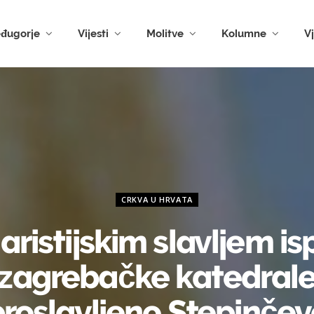
đugorje
Vijesti
Molitve
Kolumne
V
CRKVA U HRVATA
aristijskim slavljem is
zagrebačke katedral
roslavljeno Stepinče