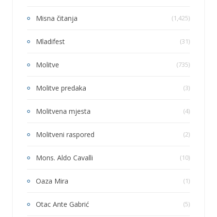
Misna čitanja
(1,425)
Mladifest
(31)
Molitve
(735)
Molitve predaka
(3)
Molitvena mjesta
(4)
Molitveni raspored
(2)
Mons. Aldo Cavalli
(10)
Oaza Mira
(1)
Otac Ante Gabrić
(5)