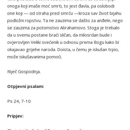
onoga koji imaše moć smrti, to jest đavla, pa oslobodi
one koji — od straha pred smrću —kroza sav život bijahu
podložni ropstvu. Ta ne zauzima se dašto za anđele, nego
se zauzima za potomstvo Abrahamovo. Stoga je trebalo
da u svemu postane braći sličan, da milosrdan bude i
ovjerovljen Veliki svećenik u odnosu prema Bogu kako bi
okajavao grijehe naroda. Doista, u čemu je iskušan trpio,
može iskušavanima pomoći.
Riječ Gospodnja.
Otpjevni psalam:
Ps 24, 7-10
Pripjev: