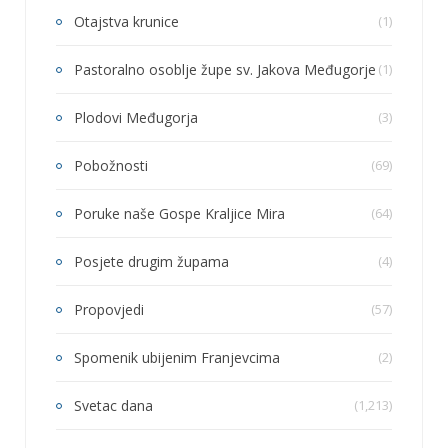
Otajstva krunice
(1)
Pastoralno osoblje župe sv. Jakova Međugorje
(1)
Plodovi Međugorja
(3)
Pobožnosti
(69)
Poruke naše Gospe Kraljice Mira
(64)
Posjete drugim župama
(4)
Propovjedi
(57)
Spomenik ubijenim Franjevcima
(2)
Svetac dana
(1,213)