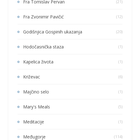
Fra Tomislav Pervan
(21)
Fra Zvonimir Pavičić
(12)
Godišnjica Gospinih ukazanja
(20)
Hodočasnička staza
(1)
Kapelica života
(1)
Križevac
(6)
Majčino selo
(1)
Mary's Meals
(5)
Meditacije
(1)
Međugorje
(114)