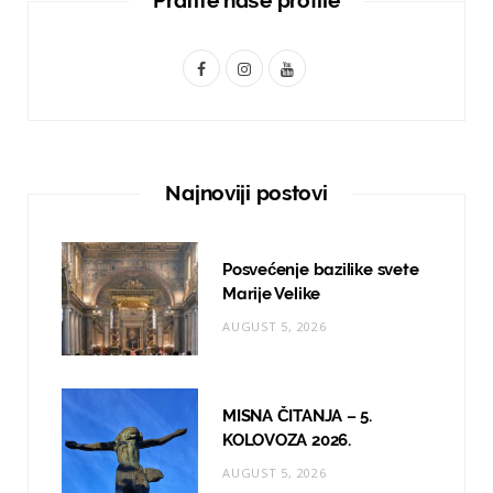
F
I
Y
a
n
o
c
s
u
e
t
T
Najnoviji postovi
b
a
u
o
g
b
Posvećenje bazilike svete
o
r
e
Marije Velike
AUGUST 5, 2026
k
a
m
MISNA ČITANJA – 5.
KOLOVOZA 2026.
AUGUST 5, 2026