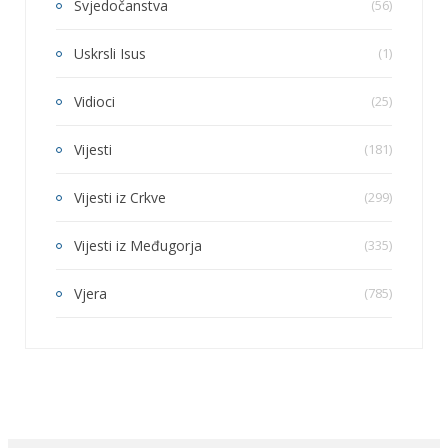
Svjedočanstva
(56)
Uskrsli Isus
(1)
Vidioci
(25)
Vijesti
(181)
Vijesti iz Crkve
(299)
Vijesti iz Međugorja
(335)
Vjera
(785)