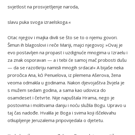
svjetlost na prosvjetljenje naroda,
slavu puka svoga izraelskoga.«
Otac njegov i majka divili se što se to o njemu govori.
Šimun ih blagoslovi i reče Mariji, majci njegovoj: »Ovaj je
evo postavljen na propast i uzdignuće mnogima u Izraelu i
za znak osporavan — a i tebi će samoj mač probosti dušu
— da se razotkriju namisli mnogih srdaca!« A bijaše neka
proročica Ana, kći Penuelova, iz plemena Ašerova, žena
veoma odmakla u godinama. Nakon djevojaštva živjela je
s mužem sedam godina, a sama kao udovica do
osamdeset i četvrte. Nije napuštala Hrama, nego je
postovima i molitvama danju i noću služila Bogu. Upravo u
taj čas nadođe. Hvalila je Boga i svima koji iščekivahu
otkupljenje Jeruzalema pripovijedala o djetetu.