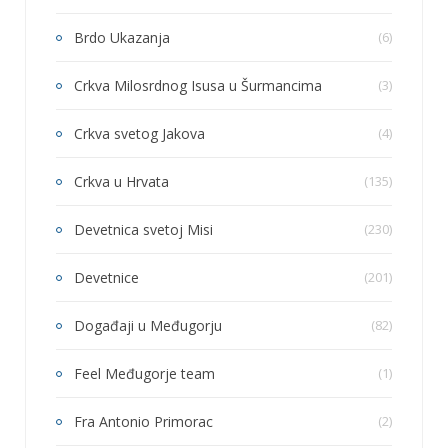
Brdo Ukazanja
(6)
Crkva Milosrdnog Isusa u Šurmancima
(3)
Crkva svetog Jakova
(4)
Crkva u Hrvata
(135)
Devetnica svetoj Misi
(230)
Devetnice
(201)
Događaji u Međugorju
(82)
Feel Međugorje team
(1)
Fra Antonio Primorac
(2)