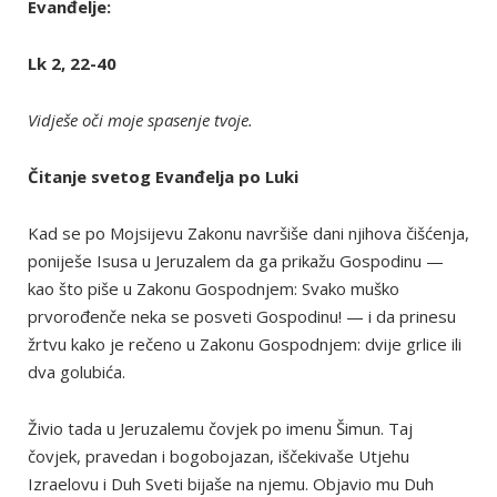
Evanđelje:
Lk 2, 22-40
Vidješe oči moje spasenje tvoje.
Čitanje svetog Evanđelja po Luki
Kad se po Mojsijevu Zakonu navršiše dani njihova čišćenja,
poniješe Isusa u Jeruzalem da ga prikažu Gospodinu —
kao što piše u Zakonu Gospodnjem: Svako muško
prvorođenče neka se posveti Gospodinu! — i da prinesu
žrtvu kako je rečeno u Zakonu Gospodnjem: dvije grlice ili
dva golubića.
Živio tada u Jeruzalemu čovjek po imenu Šimun. Taj
čovjek, pravedan i bogobojazan, iščekivaše Utjehu
Izraelovu i Duh Sveti bijaše na njemu. Objavio mu Duh