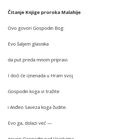
Čitanje Knjige proroka Malahije
Ovo govori Gospodin Bog:
Evo šaljem glasnika
da put preda mnom pripravi.
I doći će iznenada u Hram svoj
Gospodin koga vi tražite
i Anđeo Saveza koga žudite.
Evo ga, dolazi već —
govori Gospodin nad Vojskama.