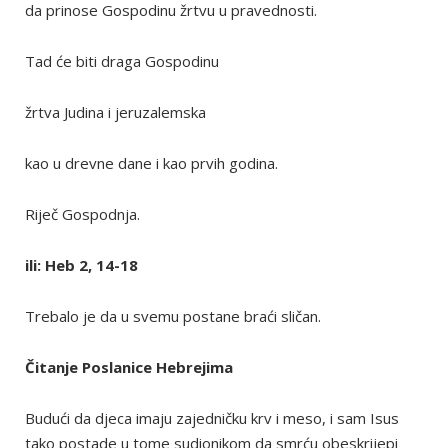
da prinose Gospodinu žrtvu u pravednosti.
Tad će biti draga Gospodinu
žrtva Judina i jeruzalemska
kao u drevne dane i kao prvih godina.
Riječ Gospodnja.
ili: Heb 2, 14-18
Trebalo je da u svemu postane braći sličan.
Čitanje Poslanice Hebrejima
Budući da djeca imaju zajedničku krv i meso, i sam Isus
tako postade u tome sudionikom da smrću obeskrijepi