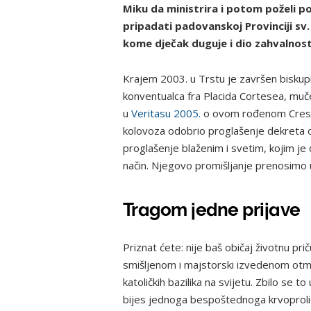
Miku da ministrira i potom poželi pos
pripadati padovanskoj Provinciji s
kome dječak duguje i dio zahvalnosti
Krajem 2003. u Trstu je završen biskupi
konventualca fra Placida Cortesea, mučen
u
Veritasu 2005.
o ovom rođenom Cresani
kolovoza odobrio proglašenje dekreta 
proglašenje blaženim i svetim, kojim je
način. Njegovo promišljanje prenosimo u 
Tragom jedne prijave
Priznat ćete: nije baš običaj životnu p
smišljenom i majstorski izvedenom otmi
katoličkih bazilika na svijetu. Zbilo se 
bijes jednoga bespoštednoga krvoproli