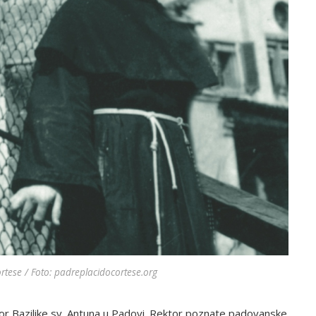
rtese / Foto: padreplacidocortese.org
tor Bazilike sv. Antuna u Padovi. Rektor poznate padovanske