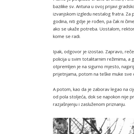
bazilike sv. Antuna u ovoj prijavi gradsk
izvanjskom izgledu nestalog fratra. Za pr
godina, niti gdje je rođen, pa čak ni či
ako se ukaže potreba. Uostalom, rektor j
kome se radi.
Ipak, odgovor je izostao. Zapravo, reče
policija u svim totalitarnim režimima, a ge
otpremljen je na sigurno mjesto, najpri
prijetnjama, potom na teške muke sve 
A potom, kao da je zaborav legao na cije
od pola stoljeća, dok se napokon nije p
razjašnjenju i zasluženom priznanju.