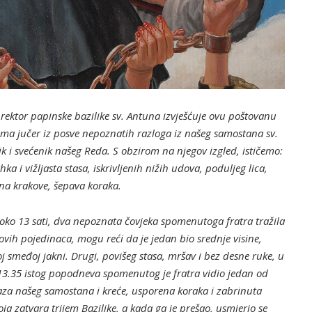
 rektor papinske bazilike sv. Antuna izvješćuje ovu poštovanu
ma jučer iz posve nepoznatih razloga iz našeg samostana sv.
ik i svećenik našeg Reda.
S obzirom na njegov izgled, ističemo:
ka i vižljasta stasa, iskrivljenih nižih udova, poduljeg lica,
 na krakove, šepava koraka.
 oko 13 sati, dva nepoznata čovjeka spomenutoga fratra tražila
ih pojedinaca, mogu reći da je jedan bio srednje visine,
 smeđoj jakni. Drugi, povišeg stasa, mršav i bez desne ruke, u
3.35 istog popodneva spomenutog je fratra vidio jedan od
laza našeg samostana i kreće, usporena koraka i zabrinuta
ja zatvara trijem Bazilike, a kada ga je prešao, usmjerio se