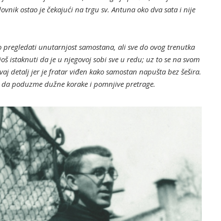
ik ostao je čekajući na trgu sv. Antuna oko dva sata i nije
o pregledati unutarnjost samostana, ali sve do ovog trenutka
š istaknuti da je u njegovoj sobi sve u redu; uz to se na svom
vaj detalj jer je fratar viđen kako samostan napušta bez šešira.
i da poduzme dužne korake i pomnjive pretrage.