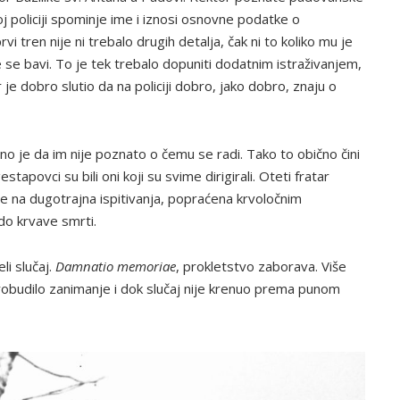
oj policiji spominje ime i iznosi osnovne podatke o
vi tren nije ni trebalo drugih detalja, čak ni to koliko mu je
me se bavi. To je tek trebalo dopuniti dodatnim istraživanjem,
e dobro slutio da na policiji dobro, jako dobro, znaju o
no je da im nije poznato o čemu se radi. Tako to obično čini
stapovci su bili oni koji su svime dirigirali. Oteti fratar
je na dugotrajna ispitivanja, popraćena krvoločnim
do krvave smrti.
li slučaj.
Damnatio memoriae
, prokletstvo zaborava. Više
robudilo zanimanje i dok slučaj nije krenuo prema punom