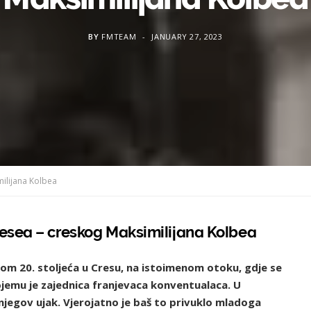
BY
FMTEAM
JANUARY 27, 2023
milijana Kolbea
tesea – creskog Maksimilijana Kolbea
om 20. stoljeća u Cresu, na istoimenom otoku, gdje se
kojemu je zajednica franjevaca konventualaca. U
njegov ujak. Vjerojatno je baš to privuklo mladoga