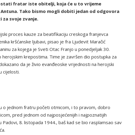
tati fratar iste obitelji, koja će u to vrijeme
v. Antuna. Tako bismo mogli dobiti jedan od odgovora
 za svoje zvanje.
jski proces kauze za beatifikaciju creskoga franjevca
ika kršćanske ljubavi, pisao je fra Ljudevit Maračić
nu za kojega je Sveti Otac Franjo u ponedjeljak 30.
o herojskim krepostima. Time je završen dio postupka za
 dokazano da je živio evanđeoske vrijednosti na herojski
cijelosti.
riču o jednom fratru početi otmicom, i to pravom, dobro
com, pred jednom od najposjećenijih i najpoznatijih
to u Padovi, 8. listopada 1944., baš kad se bio rasplamsao sav
ća.