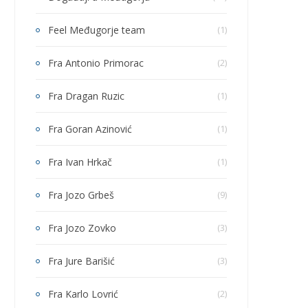
Feel Međugorje team
(1)
Fra Antonio Primorac
(2)
Fra Dragan Ruzic
(1)
Fra Goran Azinović
(1)
Fra Ivan Hrkač
(1)
Fra Jozo Grbeš
(9)
Fra Jozo Zovko
(3)
Fra Jure Barišić
(3)
Fra Karlo Lovrić
(2)