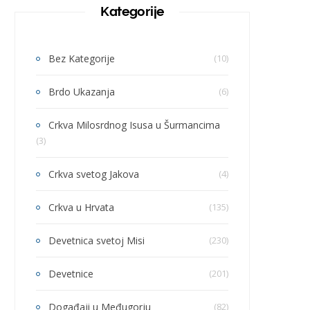
Kategorije
Bez Kategorije
(10)
Brdo Ukazanja
(6)
Crkva Milosrdnog Isusa u Šurmancima
(3)
Crkva svetog Jakova
(4)
Crkva u Hrvata
(135)
Devetnica svetoj Misi
(230)
Devetnice
(201)
Događaji u Međugorju
(82)