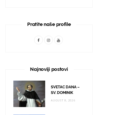
Pratite naše profile
F
I
Y
a
n
o
c
s
u
e
t
T
Najnoviji postovi
b
a
u
o
g
b
SVETAC DANA –
o
r
e
SV. DOMINIK
AUGUST 8, 2026
k
a
m