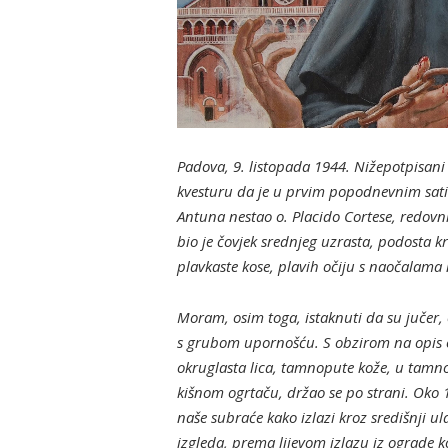
Padova, 9. listopada 1944. Nižepotpisani
kvesturu da je u prvim popodnevnim sati
Antuna nestao o. Placido Cortese, redovn
bio je čovjek srednjeg uzrasta, podosta krh
plavkaste kose, plavih očiju s naočalama
Moram, osim toga, istaknuti da su jučer,
s grubom upornošću. S obzirom na opis ov
okruglasta lica, tamnopute kože, u tamnoj
kišnom ogrtaču, držao se po strani.
Oko 1
naše subraće kako izlazi kroz središnji u
izgleda, prema lijevom izlazu iz ograde ko