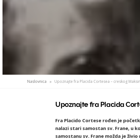
»
Naslovnica
Upoznajte fra Placida Cortesea – creskog Maksi
Upoznajte fra Placida Cor
Fra Placido Cortese rođen je početk
nalazi stari samostan sv. Frane, u 
samostanu sv. Frane možda je živio 