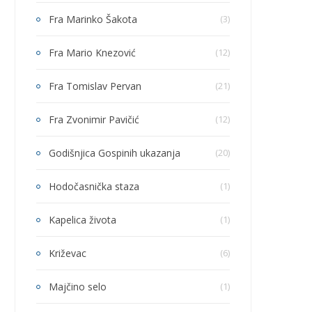
Fra Marinko Šakota
(3)
Fra Mario Knezović
(12)
Fra Tomislav Pervan
(21)
Fra Zvonimir Pavičić
(12)
Godišnjica Gospinih ukazanja
(20)
Hodočasnička staza
(1)
Kapelica života
(1)
Križevac
(6)
Majčino selo
(1)