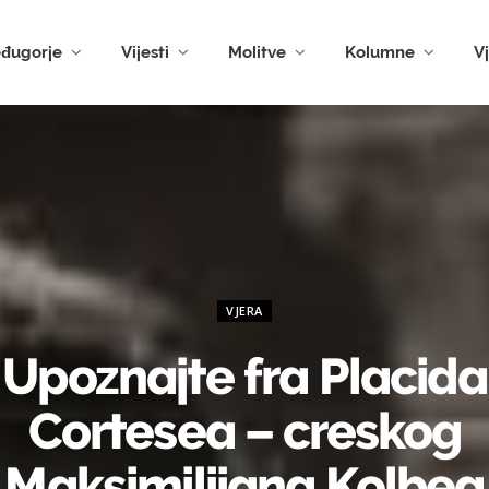
đugorje
Vijesti
Molitve
Kolumne
V
VJERA
Upoznajte fra Placida
Cortesea – creskog
Maksimilijana Kolbea