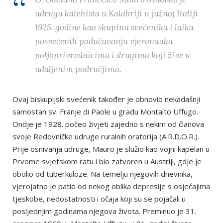
udrugu katehista u Kalabriji u južnoj Italiji
1925. godine kao skupinu svećenika i laika
posvećenih podučavanju vjeronauka
poljoprivrednicima i drugima koji žive u
udaljenim područjima.
Ovaj biskupijski svećenik također je obnovio nekadašnji
samostan sv. Franje di Paole u gradu Montalto Uffugo.
Ondje je 1928. počeo živjeti zajedno s nekim od članova
svoje Redovničke udruge ruralnih oratorija (A.R.D.O.R.).
Prije osnivanja udruge, Mauro je služio kao vojni kapelan u
Prvome svjetskom ratu i bio zatvoren u Austriji, gdje je
obolio od tuberkuloze. Na temelju njegovih dnevnika,
vjerojatno je patio od nekog oblika depresije s osjećajima
tjeskobe, nedostatnosti i očaja koji su se pojačali u
posljednjim godinama njegova života. Preminuo je 31.