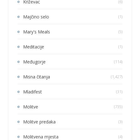
Križevac
(6)
Majčino selo
(1)
Mary's Meals
(5)
Meditacije
(1)
Međugorje
(114)
Misna čitanja
(1,427)
Mladifest
(31)
Molitve
(735)
Molitve predaka
(3)
Molitvena mjesta
(4)