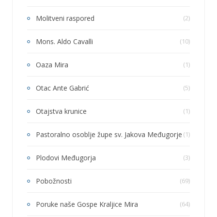
Molitveni raspored
(2)
Mons. Aldo Cavalli
(10)
Oaza Mira
(1)
Otac Ante Gabrić
(5)
Otajstva krunice
(1)
Pastoralno osoblje župe sv. Jakova Međugorje
(1)
Plodovi Međugorja
(3)
Pobožnosti
(69)
Poruke naše Gospe Kraljice Mira
(64)