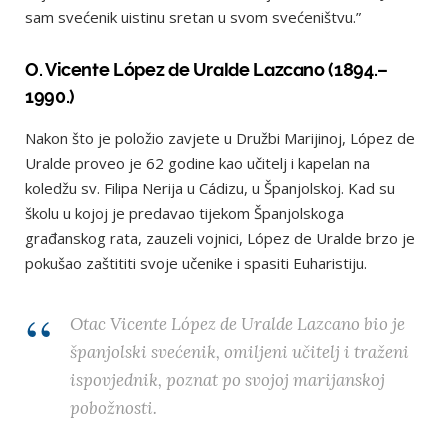
sam svećenik uistinu sretan u svom svećeništvu.”
O. Vicente López de Uralde Lazcano (1894.–
1990.)
Nakon što je položio zavjete u Družbi Marijinoj, López de
Uralde proveo je 62 godine kao učitelj i kapelan na
koledžu sv. Filipa Nerija u Cádizu, u Španjolskoj. Kad su
školu u kojoj je predavao tijekom Španjolskoga
građanskog rata, zauzeli vojnici, López de Uralde brzo je
pokušao zaštititi svoje učenike i spasiti Euharistiju.
Otac Vicente López de Uralde Lazcano bio je
španjolski svećenik, omiljeni učitelj i traženi
ispovjednik, poznat po svojoj marijanskoj
pobožnosti.