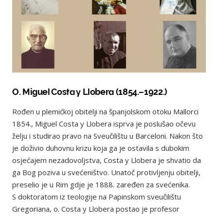
O. Miguel Costa y Llobera (1854.–1922.)
Rođen u plemićkoj obitelji na španjolskom otoku Mallorci
1854., Miguel Costa y Llobera isprva je poslušao očevu
želju i studirao pravo na Sveučilištu u Barceloni. Nakon što
je doživio duhovnu krizu koja ga je ostavila s dubokim
osjećajem nezadovoljstva, Costa y Llobera je shvatio da
ga Bog poziva u svećeništvo. Unatoč protivljenju obitelji,
preselio je u Rim gdje je 1888. zaređen za svećenika.
S doktoratom iz teologije na Papinskom sveučilištu
Gregoriana, o. Costa y Llobera postao je profesor