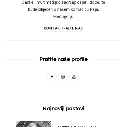
članke i multimedijski sadržaj; osjeti, dođe, te
bude izliječen u našem komadiću Raja,
Međugorju.
KONTAKTIRAJTE NAS
Pratite naše profile
F
I
Y
a
n
o
c
s
u
e
t
T
Najnoviji postovi
b
a
u
o
g
b