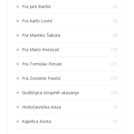
Fra Jure Barišić
(3)
Fra Karlo Lovrić
(2)
Fra Marinko Šakota
(3)
Fra Mario Knezović
(12)
Fra Tomislav Pervan
(21)
Fra Zvonimir Pavičić
(12)
Godišnjica Gospinih ukazanja
(20)
Hodočasnička staza
(1)
Kapelica života
(1)