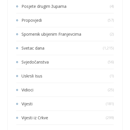
Posjete drugim župama
(4)
Propovjedi
(57)
Spomenik ubijenim Franjevcima
(2)
Svetac dana
(1,215)
Svjedočanstva
(56)
Uskrsli Isus
(1)
Vidioci
(25)
Vijesti
(181)
Vijesti iz Crkve
(299)