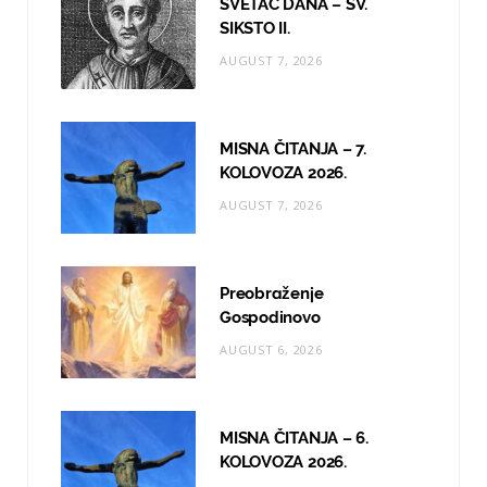
SVETAC DANA – SV.
o
r
e
SIKSTO II.
AUGUST 7, 2026
k
a
m
MISNA ČITANJA – 7.
KOLOVOZA 2026.
AUGUST 7, 2026
Preobraženje
Gospodinovo
AUGUST 6, 2026
MISNA ČITANJA – 6.
KOLOVOZA 2026.