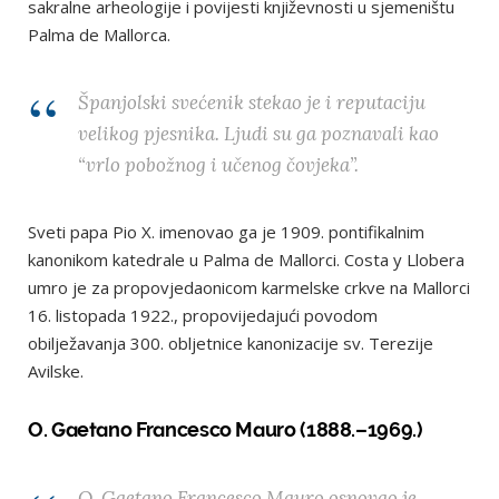
sakralne arheologije i povijesti književnosti u sjemeništu
Palma de Mallorca.
Španjolski svećenik stekao je i reputaciju
velikog pjesnika. Ljudi su ga poznavali kao
“vrlo pobožnog i učenog čovjeka”.
Sveti papa Pio X. imenovao ga je 1909. pontifikalnim
kanonikom katedrale u Palma de Mallorci. Costa y Llobera
umro je za propovjedaonicom karmelske crkve na Mallorci
16. listopada 1922., propovijedajući povodom
obilježavanja 300. obljetnice kanonizacije sv. Terezije
Avilske.
O. Gaetano Francesco Mauro (1888.–1969.)
O. Gaetano Francesco Mauro osnovao je