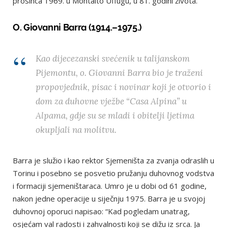
prosinca 1969. u Montalto Uffugu, u 81. godini života.
O. Giovanni Barra
(1914.–1975.)
Kao dijecezanski svećenik u talijanskom
Pijemontu, o. Giovanni Barra bio je traženi
propovjednik, pisac i novinar koji je otvorio i
dom za duhovne vježbe “Casa Alpina” u
Alpama, gdje su se mladi i obitelji ljetima
okupljali na molitvu.
Barra je služio i kao rektor Sjemeništa za zvanja odraslih u
Torinu i posebno se posvetio pružanju duhovnog vodstva
i formaciji sjemeništaraca. Umro je u dobi od 61 godine,
nakon jedne operacije u siječnju 1975. Barra je u svojoj
duhovnoj oporuci napisao: “Kad pogledam unatrag,
osjećam val radosti i zahvalnosti koji se dižu iz srca. Ja