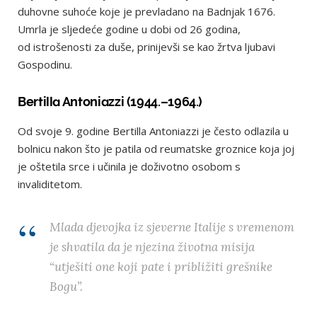
duhovne suhoće koje je prevladano na Badnjak 1676.
Umrla je sljedeće godine u dobi od 26 godina,
od istrošenosti za duše, prinijevši se kao žrtva ljubavi
Gospodinu.
Bertilla Antoniazzi (1944.–1964.)
Od svoje 9. godine Bertilla Antoniazzi je često odlazila u
bolnicu nakon što je patila od reumatske groznice koja joj
je oštetila srce i učinila je doživotno osobom s
invaliditetom.
Mlada djevojka iz sjeverne Italije s vremenom
je shvatila da je njezina životna misija
“utješiti one koji pate i približiti grešnike
Bogu”.