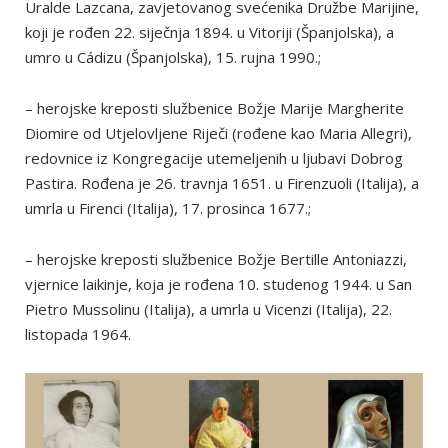
Uralde Lazcana, zavjetovanog svećenika Družbe Marijine,
koji je rođen 22. siječnja 1894. u Vitoriji (Španjolska), a
umro u Cádizu (Španjolska), 15. rujna 1990.;
– herojske kreposti službenice Božje Marije Margherite
Diomire od Utjelovljene Riječi (rođene kao Maria Allegri),
redovnice iz Kongregacije utemeljenih u ljubavi Dobrog
Pastira. Rođena je 26. travnja 1651. u Firenzuoli (Italija), a
umrla u Firenci (Italija), 17. prosinca 1677.;
– herojske kreposti službenice Božje Bertille Antoniazzi,
vjernice laikinje, koja je rođena 10. studenog 1944. u San
Pietro Mussolinu (Italija), a umrla u Vicenzi (Italija), 22.
listopada 1964.