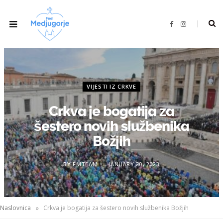
F
I
a
n
c
s
e
t
b
a
o
g
o
r
k
a
m
VIJESTI IZ CRKVE
Crkva je bogatija za
šestero novih službenika
Božjih
BY
FMTEAM
JANUARY 20, 2023
»
Naslovnica
Crkva je bogatija za šestero novih službenika Božjih