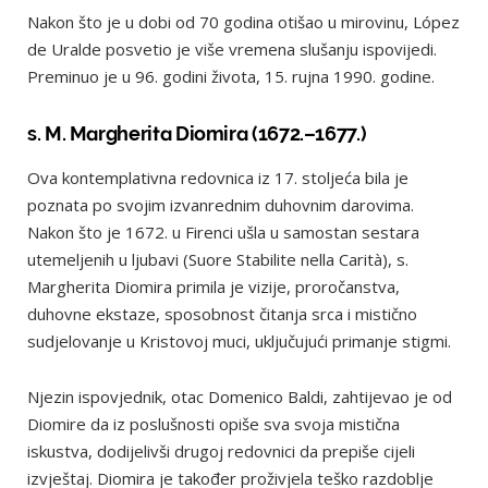
Nakon što je u dobi od 70 godina otišao u mirovinu, López
de Uralde posvetio je više vremena slušanju ispovijedi.
Preminuo je u 96. godini života, 15. rujna 1990. godine.
s. M. Margherita Diomira (1672.–1677.)
Ova kontemplativna redovnica iz 17. stoljeća bila je
poznata po svojim izvanrednim duhovnim darovima.
Nakon što je 1672. u Firenci ušla u samostan sestara
utemeljenih u ljubavi (Suore Stabilite nella Carità), s.
Margherita Diomira primila je vizije, proročanstva,
duhovne ekstaze, sposobnost čitanja srca i mistično
sudjelovanje u Kristovoj muci, uključujući primanje stigmi.
Njezin ispovjednik, otac Domenico Baldi, zahtijevao je od
Diomire da iz poslušnosti opiše sva svoja mistična
iskustva, dodijelivši drugoj redovnici da prepiše cijeli
izvještaj. Diomira je također proživjela teško razdoblje