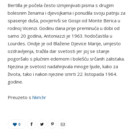
Bertilla je počela često izmjenjivati pisma s drugim
bolesnim ženama i djevojkama i ponudila svoju patnju za
spasenje duša, povjerivši se Gospi od Monte Berica u
rodnoj Vicenzi. Godinu dana prije preminuća u dobi od
samo 20 godina, Antoniazzi je 1963. hodočastila u
Lourdes. Ondje je od Blažene Djevice Marije, umjesto
ozdravljenja, tražila dar svetosti jer joj se stanje
pogoršalo s plućnim edemom i bolešću srčanih zalistaka.
Njezina je svetost nadahnjivala mnoge ljude, kako za
života, tako i nakon njezine smrti 22. listopada 1964.
godine.
Preuzeto s
hkm.hr
0