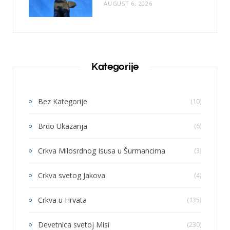
AUGUST 6, 2026
Kategorije
Bez Kategorije
(10)
Brdo Ukazanja
(6)
Crkva Milosrdnog Isusa u Šurmancima
(3)
Crkva svetog Jakova
(4)
Crkva u Hrvata
(135)
Devetnica svetoj Misi
(230)