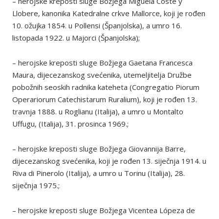
– herojske kreposti sluge Božjega Miguela Coste y
Llobere, kanonika Katedralne crkve Mallorce, koji je rođen
10. ožujka 1854. u Pollensi (Španjolska), a umro 16.
listopada 1922. u Majorci (Španjolska);
– herojske kreposti sluge Božjega Gaetana Francesca
Maura, dijecezanskog svećenika, utemeljitelja Družbe
pobožnih seoskih radnika kateheta (Congregatio Piorum
Operariorum Catechistarum Ruralium), koji je rođen 13.
travnja 1888. u Roglianu (Italija), a umro u Montalto
Uffugu, (Italija), 31. prosinca 1969.;
– herojske kreposti sluge Božjega Giovannija Barre,
dijecezanskog svećenika, koji je rođen 13. siječnja 1914. u
Riva di Pinerolo (Italija), a umro u Torinu (Italija), 28.
siječnja 1975.;
– herojske kreposti sluge Božjega Vicentea Lópeza de