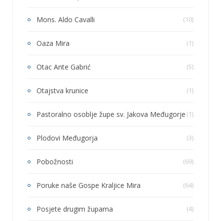
Mons. Aldo Cavalli
(10)
Oaza Mira
(1)
Otac Ante Gabrić
(5)
Otajstva krunice
(1)
Pastoralno osoblje župe sv. Jakova Međugorje
(1)
Plodovi Međugorja
(3)
Pobožnosti
(69)
Poruke naše Gospe Kraljice Mira
(64)
Posjete drugim župama
(4)