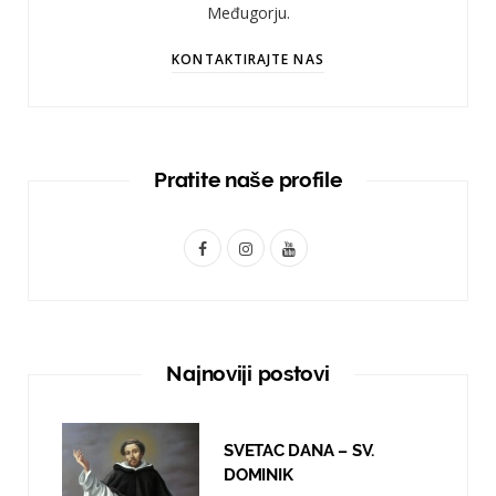
Međugorju.
KONTAKTIRAJTE NAS
Pratite naše profile
F
I
Y
a
n
o
c
s
u
e
t
T
Najnoviji postovi
b
a
u
o
g
b
SVETAC DANA – SV.
o
r
e
DOMINIK