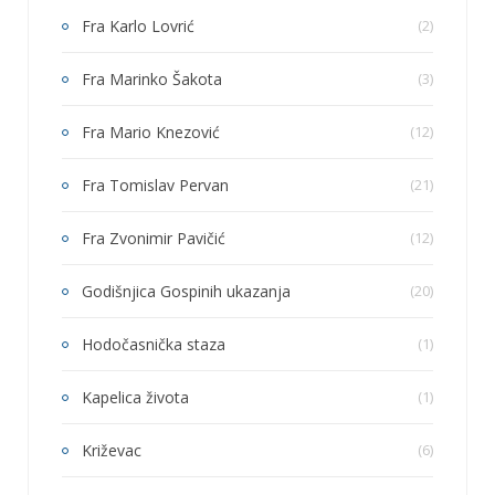
Fra Karlo Lovrić
(2)
Fra Marinko Šakota
(3)
Fra Mario Knezović
(12)
Fra Tomislav Pervan
(21)
Fra Zvonimir Pavičić
(12)
Godišnjica Gospinih ukazanja
(20)
Hodočasnička staza
(1)
Kapelica života
(1)
Križevac
(6)