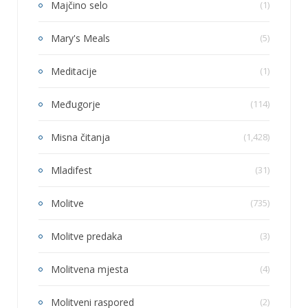
Majčino selo
(1)
Mary's Meals
(5)
Meditacije
(1)
Međugorje
(114)
Misna čitanja
(1,428)
Mladifest
(31)
Molitve
(735)
Molitve predaka
(3)
Molitvena mjesta
(4)
Molitveni raspored
(2)