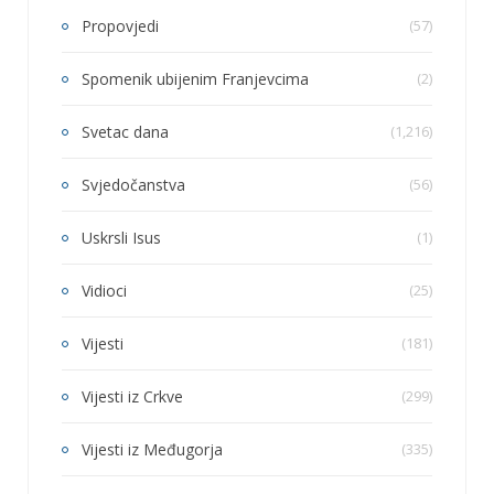
Propovjedi
(57)
Spomenik ubijenim Franjevcima
(2)
Svetac dana
(1,216)
Svjedočanstva
(56)
Uskrsli Isus
(1)
Vidioci
(25)
Vijesti
(181)
Vijesti iz Crkve
(299)
Vijesti iz Međugorja
(335)