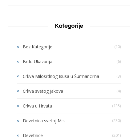
Kategorije
Bez Kategorije
(10)
Brdo Ukazanja
(6)
Crkva Milosrdnog Isusa u Šurmancima
(3)
Crkva svetog Jakova
(4)
Crkva u Hrvata
(135)
Devetnica svetoj Misi
(230)
Devetnice
(201)