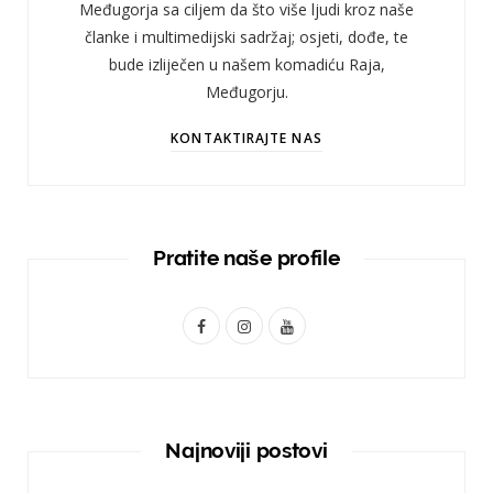
Međugorja sa ciljem da što više ljudi kroz naše
članke i multimedijski sadržaj; osjeti, dođe, te
bude izliječen u našem komadiću Raja,
Međugorju.
KONTAKTIRAJTE NAS
Pratite naše profile
F
I
Y
a
n
o
c
s
u
e
t
T
Najnoviji postovi
b
a
u