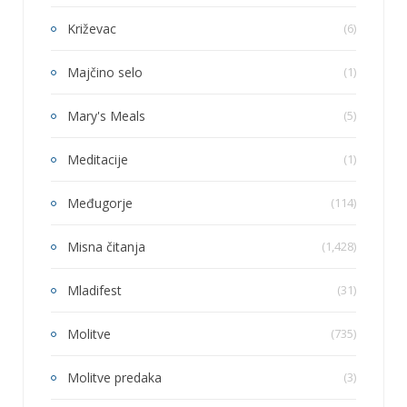
Križevac
(6)
Majčino selo
(1)
Mary's Meals
(5)
Meditacije
(1)
Međugorje
(114)
Misna čitanja
(1,428)
Mladifest
(31)
Molitve
(735)
Molitve predaka
(3)