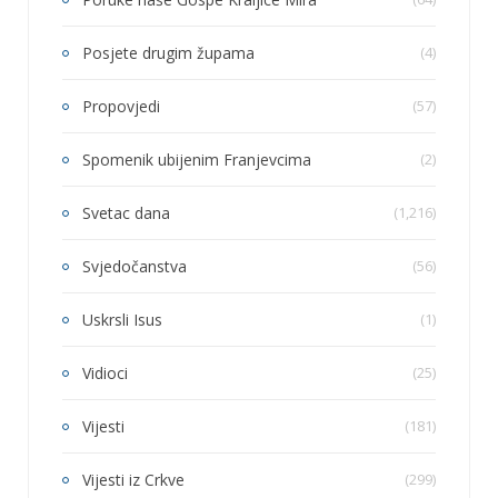
Posjete drugim župama
(4)
Propovjedi
(57)
Spomenik ubijenim Franjevcima
(2)
Svetac dana
(1,216)
Svjedočanstva
(56)
Uskrsli Isus
(1)
Vidioci
(25)
Vijesti
(181)
Vijesti iz Crkve
(299)