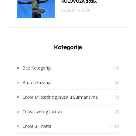
KOLOVOZA 2026.
AUGUST 7, 2026
Kategorije
Bez Kategorije
(10)
Brdo Ukazanja
(6)
Crkva Milosrdnog Isusa u Šurmancima
(3)
Crkva svetog Jakova
(4)
Crkva u Hrvata
(135)