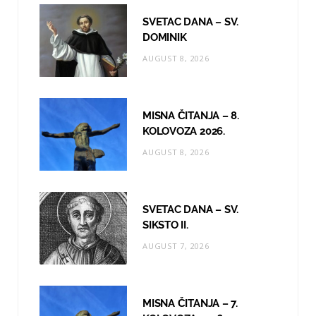
o
g
b
SVETAC DANA – SV.
o
r
e
DOMINIK
AUGUST 8, 2026
k
a
m
MISNA ČITANJA – 8.
KOLOVOZA 2026.
AUGUST 8, 2026
SVETAC DANA – SV.
SIKSTO II.
AUGUST 7, 2026
MISNA ČITANJA – 7.