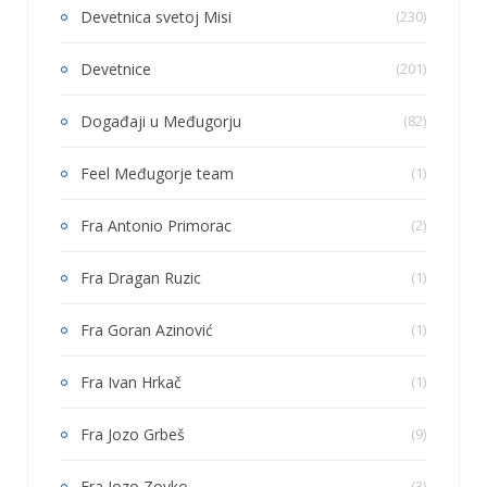
Devetnica svetoj Misi
(230)
Devetnice
(201)
Događaji u Međugorju
(82)
Feel Međugorje team
(1)
Fra Antonio Primorac
(2)
Fra Dragan Ruzic
(1)
Fra Goran Azinović
(1)
Fra Ivan Hrkač
(1)
Fra Jozo Grbeš
(9)
Fra Jozo Zovko
(3)