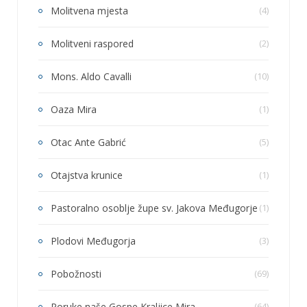
Molitvena mjesta
(4)
Molitveni raspored
(2)
Mons. Aldo Cavalli
(10)
Oaza Mira
(1)
Otac Ante Gabrić
(5)
Otajstva krunice
(1)
Pastoralno osoblje župe sv. Jakova Međugorje
(1)
Plodovi Međugorja
(3)
Pobožnosti
(69)
Poruke naše Gospe Kraljice Mira
(64)