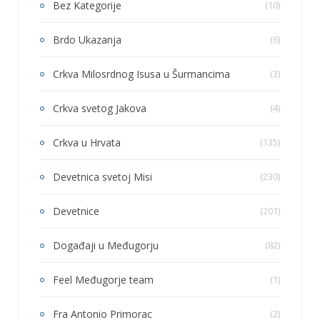
Bez Kategorije
(10)
Brdo Ukazanja
(6)
Crkva Milosrdnog Isusa u Šurmancima
(3)
Crkva svetog Jakova
(4)
Crkva u Hrvata
(135)
Devetnica svetoj Misi
(230)
Devetnice
(201)
Događaji u Međugorju
(82)
Feel Međugorje team
(1)
Fra Antonio Primorac
(2)