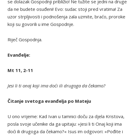
se dolazak Gospodnji približio! Ne tužite se jedni na druge
da ne budete osuđeni! Evo: sudac stoji pred vratima! Za
uzor strpljivosti i podnošenja zala uzmite, braćo, proroke
koji su govorili u ime Gospodnje.
Riječ Gospodnja.
Evanđelje:
Mt 11, 2-11
Jesi li ti onaj koji ima doći ili drugoga da čekamo?
Čitanje svetoga evanđelja po Mateju
U ono vrijeme: Kad Ivan u tamnici doču za djela Kristova,
posla svoje učenike da ga upitaju: »Jesi li ti Onaj koji ima
doći ili drugoga da čekamo?« Isus im odgovori: »Pođite i