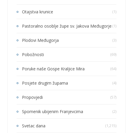
Otajstva krunice
(1)
Pastoralno osoblje župe sv. Jakova Međugorje
(1)
Plodovi Međugorja
(3)
Pobožnosti
(69)
Poruke naše Gospe Kraljice Mira
(64)
Posjete drugim župama
(4)
Propovjedi
(57)
Spomenik ubijenim Franjevcima
(2)
Svetac dana
(1,215)