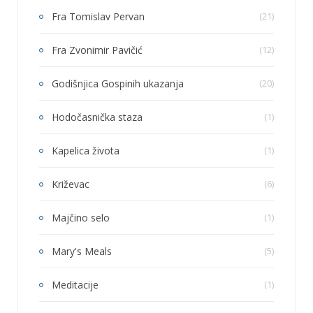
Fra Tomislav Pervan
(21)
Fra Zvonimir Pavičić
(12)
Godišnjica Gospinih ukazanja
(20)
Hodočasnička staza
(1)
Kapelica života
(1)
Križevac
(6)
Majčino selo
(1)
Mary's Meals
(5)
Meditacije
(1)