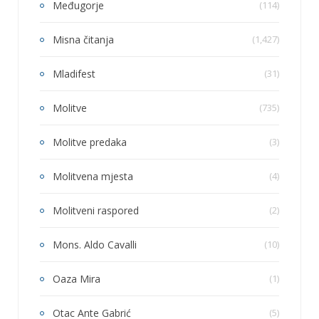
Međugorje
(114)
Misna čitanja
(1,427)
Mladifest
(31)
Molitve
(735)
Molitve predaka
(3)
Molitvena mjesta
(4)
Molitveni raspored
(2)
Mons. Aldo Cavalli
(10)
Oaza Mira
(1)
Otac Ante Gabrić
(5)