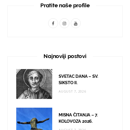
Pratite naše profile
F
I
Y
a
n
o
c
s
u
e
t
T
Najnoviji postovi
b
a
u
o
g
b
SVETAC DANA – SV.
o
r
e
SIKSTO II.
AUGUST 7, 2026
k
a
m
MISNA ČITANJA – 7.
KOLOVOZA 2026.
AUGUST 7, 2026