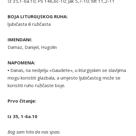
Iz 35,1-6a.10; Ps 146,6c-10; Jak 5,7-10; Mt 11,2-11
BOJA LITURGIJSKOG RUHA:
ljubičasta ili ružičasta
IMENDANI:
Damaz, Danijel, Hugolin
NAPOMENA:
▪ Danas, na nedjelju »Gaudete«, u liturgijskim se slavljima
mogu koristiti glazbala, a umjesto ljubičastog može se
koristiti ruho ružičaste boje.
Prvo čitanje:
Iz 35, 1-6a.10
Bog sam hita da nas spasi.