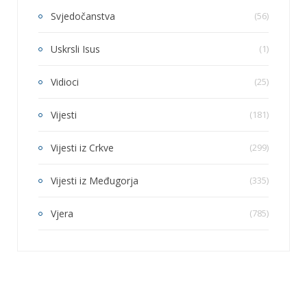
Svjedočanstva
(56)
Uskrsli Isus
(1)
Vidioci
(25)
Vijesti
(181)
Vijesti iz Crkve
(299)
Vijesti iz Međugorja
(335)
Vjera
(785)