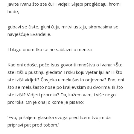
javite Ivanu što ste čuli i vidjeli: Slijepi proglédaju, hromi
hode,
gubavi se čiste, gluhi čuju, mrtvi ustaju, siromasima se
navješćuje Evanđelje.
I blago onom tko se ne sablazni o mene.«
Kad oni odoše, poče Isus govoriti mnoštvu o Ivanu: »Što
ste izišli u pustinju gledati? Trsku koju vjetar ljulja? Ili što
ste izišli vidjeti? Čovjeka u mekušasto odjevena? Eno, oni
što se mekušasto nose po kraljevskim su dvorima. Ili što
ste izišli? Vidjeti proroka? Da, kažem vam, i više nego
proroka. On je onaj o kome je pisano:
‘Evo, ja šaljem glasnika svoga pred licem tvojim da
pripravi put pred tobom.’