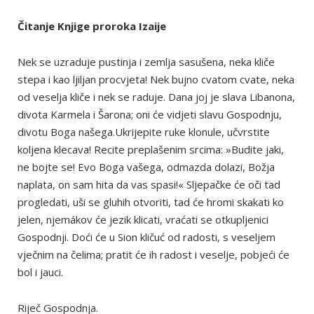
Čitanje Knjige proroka Izaije
Nek se uzraduje pustinja i zemlja sasušena, neka kliče
stepa i kao ljiljan procvjeta! Nek bujno cvatom cvate, neka
od veselja kliče i nek se raduje. Dana joj je slava Libanona,
divota Karmela i Šarona; oni će vidjeti slavu Gospodnju,
divotu Boga našega.Ukrijepite ruke klonule, učvrstite
koljena klecava! Recite preplašenim srcima: »Budite jaki,
ne bojte se! Evo Boga vašega, odmazda dolazi, Božja
naplata, on sam hita da vas spasi!« Sljepačke će oči tad
progledati, uši se gluhih otvoriti, tad će hromi skakati ko
jelen, njemákov će jezik klicati, vraćati se otkupljenici
Gospodnji. Doći će u Sion kličuć od radosti, s veseljem
vječnim na čelima; pratit će ih radost i veselje, pobjeći će
bol i jauci.
Riječ Gospodnja.