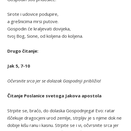
Sirote i udovice podupire,
a grešnicima mrsi putove.
Gospodin će kraljevati dovijeka,
tvoj Bog, Sione, od koljena do koljena.
Drugo čitanje:
Jak 5, 7-10
Očvrsnite srca jer se dolazak Gospodnji približio!
Čitanje Poslanice svetoga Jakova apostola
Strpite se, braćo, do dolaska Gospodnjega! Evo: ratar
iščekuje dragocjeni urod zemlje, strpljiv je s njime dok ne
dobije kišu ranu i kasnu. Strpite se i vi, očvrsnite srca jer