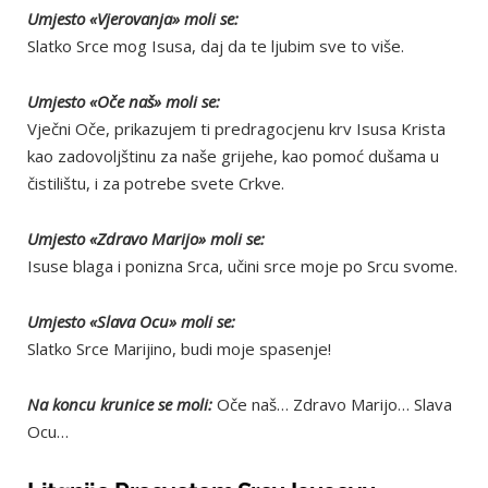
Umjesto «Vjerovanja» moli se:
Slatko Srce mog Isusa, daj da te ljubim sve to više.
Umjesto «Oče naš» moli se:
Vječni Oče, prikazujem ti predragocjenu krv Isusa Krista
kao zadovoljštinu za naše grijehe, kao pomoć dušama u
čistilištu, i za potrebe svete Crkve.
Umjesto «Zdravo Marijo» moli se:
Isuse blaga i ponizna Srca, učini srce moje po Srcu svome.
Umjesto «Slava Ocu» moli se:
Slatko Srce Marijino, budi moje spasenje!
Na koncu krunice se moli:
Oče naš… Zdravo Marijo… Slava
Ocu…