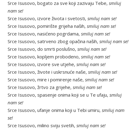
Srce Isusovo, bogato za sve koji zazivaju Tebe,
smiluj
nam se!
Srce Isusovo, izvore života i svetosti,
smiluj nam se!
Srce Isusovo, pomirište grijeha naših,
smiluj nam se!
Srce Isusovo, nasićeno pogrdama,
smiluj nam se!
Srce Isusovo, satrveno zbog opačina naših,
smiluj nam se!
Srce Isusovo, do smrti poslušno,
smiluj nam se!
Srce Isusovo, kopljem probodeno,
smiluj nam se!
Srce Isusovo, izvore sve utjehe,
smiluj nam se!
Srce Isusovo, živote i uskrsnuće naše,
smiluj nam se!
Srce Isusovo, mire i pomirenje naše,
smiluj nam se!
Srce Isusovo, žrtvo za grijehe,
smiluj nam se!
Srce Isusovo, spasenje onima koji se u Te ufaju,
smiluj
nam se!
Srce Isusovo, ufanje onima koji u Tebi umiru,
smiluj nam
se!
Srce Isusovo, milino sviju svetih,
smiluj nam se!