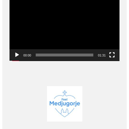
Video
Player
00:00
01:31