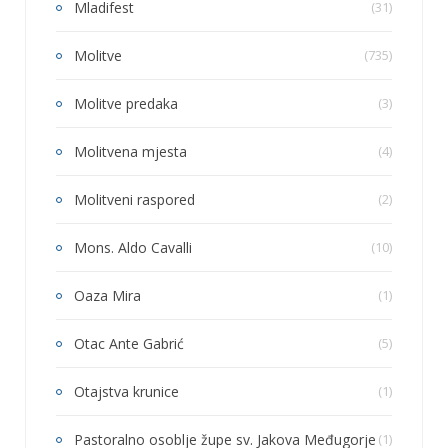
Mladifest
(31)
Molitve
(735)
Molitve predaka
(3)
Molitvena mjesta
(4)
Molitveni raspored
(2)
Mons. Aldo Cavalli
(10)
Oaza Mira
(1)
Otac Ante Gabrić
(5)
Otajstva krunice
(1)
Pastoralno osoblje župe sv. Jakova Međugorje
(1)