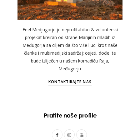
Feel Medjugorje je neprofitabilan & volonterski
projekat kreiran od strane Marijinih mladih iz
Međugorja sa ciljem da što više ljudi kroz naše
članke i multimedijski sadržaj; osjeti, dođe, te
bude izliječen u našem komadiću Raja,
Međugorju.
KONTAKTIRAJTE NAS
Pratite naše profile
F
I
Y