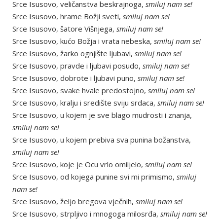
Srce Isusovo, veličanstva beskrajnoga,
smiluj nam se!
Srce Isusovo, hrame Božji sveti,
smiluj nam se!
Srce Isusovo, šatore Višnjega,
smiluj nam se!
Srce Isusovo, kućo Božja i vrata nebeska,
smiluj nam se!
Srce Isusovo, žarko ognjište ljubavi,
smiluj nam se!
Srce Isusovo, pravde i ljubavi posudo,
smiluj nam se!
Srce Isusovo, dobrote i ljubavi puno,
smiluj nam se!
Srce Isusovo, svake hvale predostojno,
smiluj nam se!
Srce Isusovo, kralju i središte sviju srdaca,
smiluj nam se!
Srce Isusovo, u kojem je sve blago mudrosti i znanja,
smiluj nam se!
Srce Isusovo, u kojem prebiva sva punina božanstva,
smiluj nam se!
Srce Isusovo, koje je Ocu vrlo omiljelo,
smiluj nam se!
Srce Isusovo, od kojega punine svi mi primismo,
smiluj
nam se!
Srce Isusovo, željo bregova vječnih,
smiluj nam se!
Srce Isusovo, strpljivo i mnogoga milosrđa,
smiluj nam se!