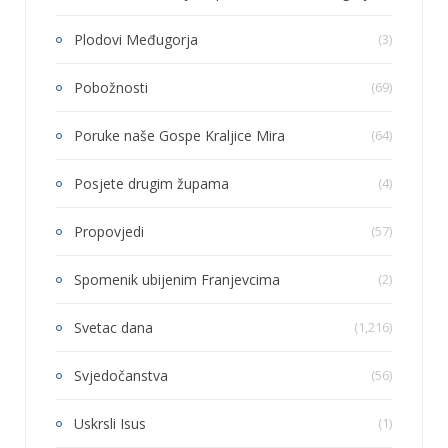
Plodovi Međugorja
(3)
Pobožnosti
(69)
Poruke naše Gospe Kraljice Mira
(64)
Posjete drugim župama
(4)
Propovjedi
(57)
Spomenik ubijenim Franjevcima
(2)
Svetac dana
(1,216)
Svjedočanstva
(56)
Uskrsli Isus
(1)