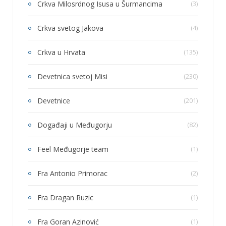
Crkva Milosrdnog Isusa u Šurmancima
(3)
Crkva svetog Jakova
(4)
Crkva u Hrvata
(135)
Devetnica svetoj Misi
(230)
Devetnice
(201)
Događaji u Međugorju
(82)
Feel Međugorje team
(1)
Fra Antonio Primorac
(2)
Fra Dragan Ruzic
(1)
Fra Goran Azinović
(1)