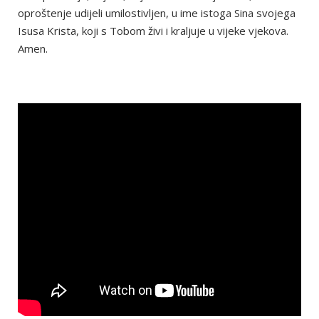
oproštenje udijeli umilostivljen, u ime istoga Sina svojega
Isusa Krista, koji s Tobom živi i kraljuje u vijeke vjekova.
Amen.