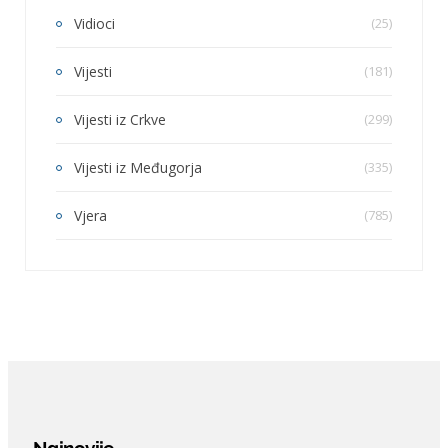
Vidioci
(25)
Vijesti
(181)
Vijesti iz Crkve
(299)
Vijesti iz Međugorja
(335)
Vjera
(785)
Najnovije