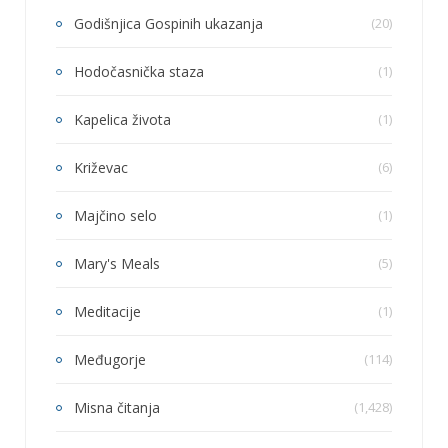
Godišnjica Gospinih ukazanja
(20)
Hodočasnička staza
(1)
Kapelica života
(1)
Križevac
(6)
Majčino selo
(1)
Mary's Meals
(5)
Meditacije
(1)
Međugorje
(114)
Misna čitanja
(1,428)