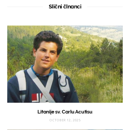
t
Slični člnanci
e
Litanije sv. Carlu Acutisu
OCTOBER 12, 2025