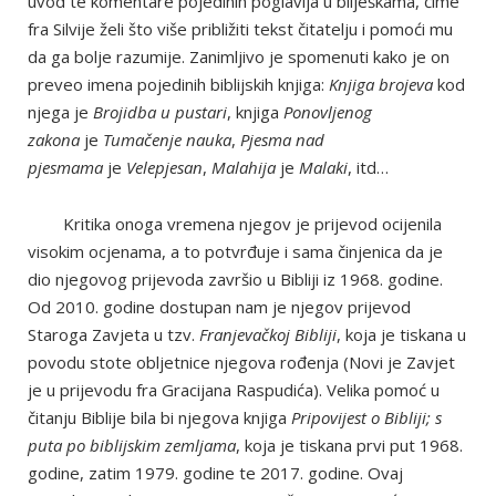
uvod te komentare pojedinih poglavlja u bilješkama, čime
fra Silvije želi što više približiti tekst čitatelju i pomoći mu
da ga bolje razumije. Zanimljivo je spomenuti kako je on
preveo imena pojedinih biblijskih knjiga:
Knjiga brojeva
kod
njega je
Brojidba u pustari
, knjiga
Ponovljenog
zakona
je
Tumačenje nauka
,
Pjesma nad
pjesmama
je
Velepjesan
,
Malahija
je
Malaki
, itd…
Kritika onoga vremena njegov je prijevod ocijenila
visokim ocjenama, a to potvrđuje i sama činjenica da je
dio njegovog prijevoda završio u Bibliji iz 1968. godine.
Od 2010. godine dostupan nam je njegov prijevod
Staroga Zavjeta u tzv.
Franjevačkoj Bibliji
, koja je tiskana u
povodu stote obljetnice njegova rođenja (Novi je Zavjet
je u prijevodu fra Gracijana Raspudića). Velika pomoć u
čitanju Biblije bila bi njegova knjiga
Pripovijest o Bibliji; s
puta po biblijskim zemljama
, koja je tiskana prvi put 1968.
godine, zatim 1979. godine te 2017. godine. Ovaj