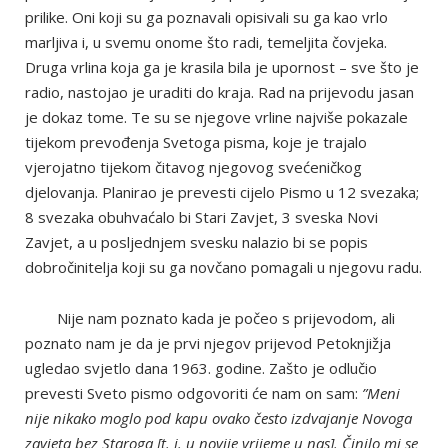
prilike. Oni koji su ga poznavali opisivali su ga kao vrlo
marljiva i, u svemu onome što radi, temeljita čovjeka.
Druga vrlina koja ga je krasila bila je upornost – sve što je
radio, nastojao je uraditi do kraja. Rad na prijevodu jasan
je dokaz tome. Te su se njegove vrline najviše pokazale
tijekom prevođenja Svetoga pisma, koje je trajalo
vjerojatno tijekom čitavog njegovog svećeničkog
djelovanja. Planirao je prevesti cijelo Pismo u 12 svezaka;
8 svezaka obuhvaćalo bi Stari Zavjet, 3 sveska Novi
Zavjet, a u posljednjem svesku nalazio bi se popis
dobročinitelja koji su ga novčano pomagali u njegovu radu.
Nije nam poznato kada je počeo s prijevodom, ali
poznato nam je da je prvi njegov prijevod Petoknjižja
ugledao svjetlo dana 1963. godine. Zašto je odlučio
prevesti Sveto pismo odgovoriti će nam on sam:
”Meni
nije nikako moglo pod kapu ovako često izdvajanje Novoga
zavjeta bez Staroga [t. j. u novije vrijeme u nas]. Činilo mi se