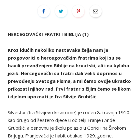
HERCEGOVAČKI FRATRI I BIBLIJA (1)
Kroz idućih nekoliko nastavaka želja nam je
progovoriti o hercegovačkim fratrima koji su se
bavili prevođenjem Biblije na hrvatski, ali i na kyluba
jezik. Hercegovački su fratri dali velik doprinos u
prevođenju Svetoga Pisma, a mi ćemo ovdje ukratko
prikazati njihov rad. Prvi fratar s čijim ćemo se likom
i djelom upoznati je fra Silvije Grubišić.
Silvestar (fra Silvijevo krsno ime) je rođen 8. travnja 1910.
kao drugo od šestero djece u obitelji Franje i Anđe
Grubišić, a osnovnu je školu polazio u Gorici i na Širokom
Brijegu. Franjevački je habit obukao 1929. godine,