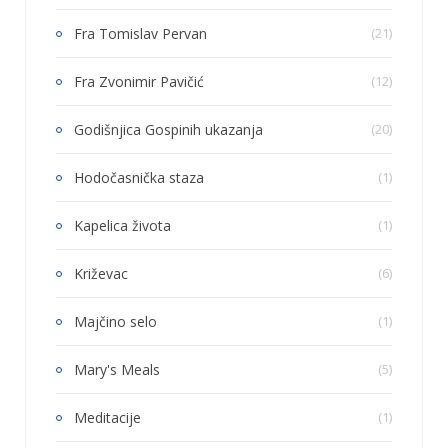
Fra Tomislav Pervan
(21)
Fra Zvonimir Pavičić
(12)
Godišnjica Gospinih ukazanja
(20)
Hodočasnička staza
(1)
Kapelica života
(1)
Križevac
(6)
Majčino selo
(1)
Mary's Meals
(5)
Meditacije
(1)