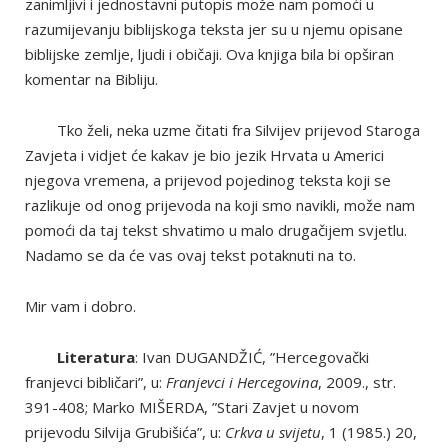
zanimljivi i jednostavni putopis može nam pomoći u
razumijevanju biblijskoga teksta jer su u njemu opisane
biblijske zemlje, ljudi i običaji. Ova knjiga bila bi opširan
komentar na Bibliju.
Tko želi, neka uzme čitati fra Silvijev prijevod Staroga
Zavjeta i vidjet će kakav je bio jezik Hrvata u Americi
njegova vremena, a prijevod pojedinog teksta koji se
razlikuje od onog prijevoda na koji smo navikli, može nam
pomoći da taj tekst shvatimo u malo drugačijem svjetlu.
Nadamo se da će vas ovaj tekst potaknuti na to.
Mir vam i dobro.
Literatura
: Ivan DUGANDŽIĆ, ”Hercegovački
franjevci bibličari”, u:
Franjevci i Hercegovina
, 2009., str.
391-408; Marko MIŠERDA, ”Stari Zavjet u novom
prijevodu Silvija Grubišića”, u:
Crkva u svijetu
, 1 (1985.) 20,