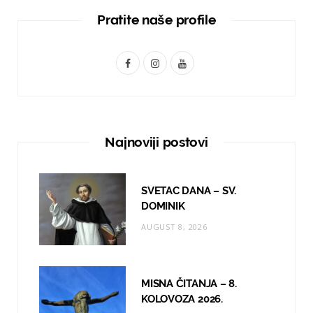
Pratite naše profile
F
I
Y
a
n
o
c
s
u
e
t
T
Najnoviji postovi
b
a
u
o
g
b
SVETAC DANA – SV.
o
r
e
DOMINIK
AUGUST 8, 2026
k
a
m
MISNA ČITANJA – 8.
KOLOVOZA 2026.