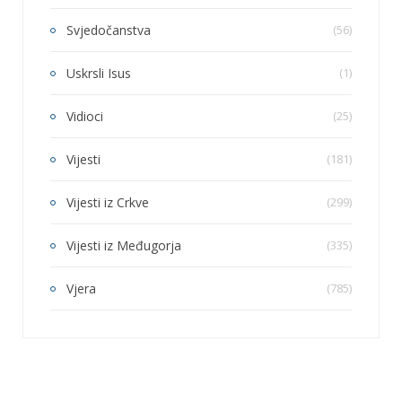
Svjedočanstva
(56)
Uskrsli Isus
(1)
Vidioci
(25)
Vijesti
(181)
Vijesti iz Crkve
(299)
Vijesti iz Međugorja
(335)
Vjera
(785)