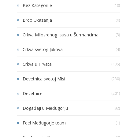
Bez Kategorije
(10)
Brdo Ukazanja
(6)
Crkva Milosrdnog Isusa u Šurmancima
(3)
Crkva svetog Jakova
(4)
Crkva u Hrvata
(135)
Devetnica svetoj Misi
(230)
Devetnice
(201)
Događaji u Međugorju
(82)
Feel Međugorje team
(1)