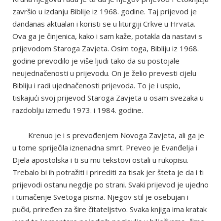
završio u izdanju Biblije iz 1968. godine. Taj prijevod je
dandanas aktualan i koristi se u liturgiji Crkve u Hrvata.
Ova ga je činjenica, kako i sam kaže, potakla da nastavi s
prijevodom Staroga Zavjeta. Osim toga, Bibliju iz 1968.
godine prevodilo je više ljudi tako da su postojale
neujednačenosti u prijevodu. On je želio prevesti cijelu
Bibliju i radi ujednačenosti prijevoda. To je i uspio,
tiskajući svoj prijevod Staroga Zavjeta u osam svezaka u
razdoblju između 1973. i 1984. godine.
Krenuo je i s prevođenjem Novoga Zavjeta, ali ga je
u tome spriječila iznenadna smrt. Preveo je Evanđelja i
Djela apostolska i ti su mu tekstovi ostali u rukopisu.
Trebalo bi ih potražiti i prirediti za tisak jer šteta je da i ti
prijevodi ostanu negdje po strani. Svaki prijevod je ujedno
i tumačenje Svetoga pisma. Njegov stil je osebujan i
pučki, priređen za šire čitateljstvo. Svaka knjiga ima kratak