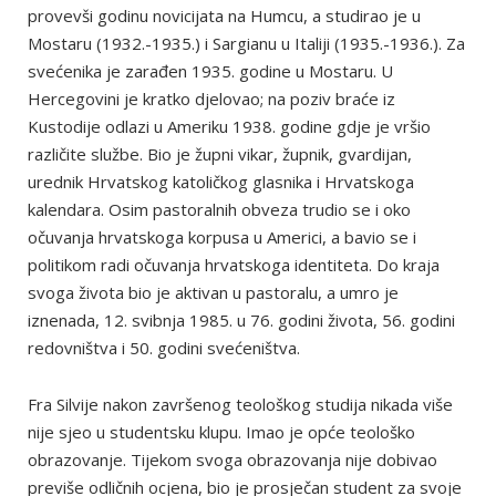
provevši godinu novicijata na Humcu, a studirao je u
Mostaru (1932.-1935.) i Sargianu u Italiji (1935.-1936.). Za
svećenika je zarađen 1935. godine u Mostaru. U
Hercegovini je kratko djelovao; na poziv braće iz
Kustodije odlazi u Ameriku 1938. godine gdje je vršio
različite službe. Bio je župni vikar, župnik, gvardijan,
urednik Hrvatskog katoličkog glasnika i Hrvatskoga
kalendara. Osim pastoralnih obveza trudio se i oko
očuvanja hrvatskoga korpusa u Americi, a bavio se i
politikom radi očuvanja hrvatskoga identiteta. Do kraja
svoga života bio je aktivan u pastoralu, a umro je
iznenada, 12. svibnja 1985. u 76. godini života, 56. godini
redovništva i 50. godini svećeništva.
Fra Silvije nakon završenog teološkog studija nikada više
nije sjeo u studentsku klupu. Imao je opće teološko
obrazovanje. Tijekom svoga obrazovanja nije dobivao
previše odličnih ocjena, bio je prosječan student za svoje