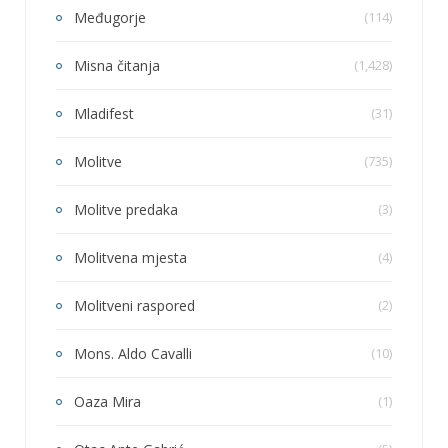
Međugorje
(114)
Misna čitanja
(1,428)
Mladifest
(31)
Molitve
(735)
Molitve predaka
(3)
Molitvena mjesta
(4)
Molitveni raspored
(2)
Mons. Aldo Cavalli
(10)
Oaza Mira
(1)