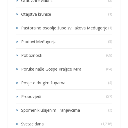
Otac Ante Gabrić
(5)
Otajstva krunice
(1)
Pastoralno osoblje župe sv. Jakova Međugorje
(1)
Plodovi Međugorja
(3)
Pobožnosti
(69)
Poruke naše Gospe Kraljice Mira
(64)
Posjete drugim župama
(4)
Propovjedi
(57)
Spomenik ubijenim Franjevcima
(2)
Svetac dana
(1,216)