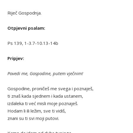
Riječ Gospodnja.
Otpjevni psalam:
Ps 139, 1-3.7-10.13-14b
Pripjev:
Povedi me, Gospodine, putem vječnim!
Gospodine, proničeš me svega i poznaješ,
ti znaš kada sjednem i kada ustanem,
izdaleka ti već misli moje poznaješ.
Hodam li ili ležim, sve ti vidiš,
znani su ti svi moji putovi.
Kamo da idem od duha tvojega,