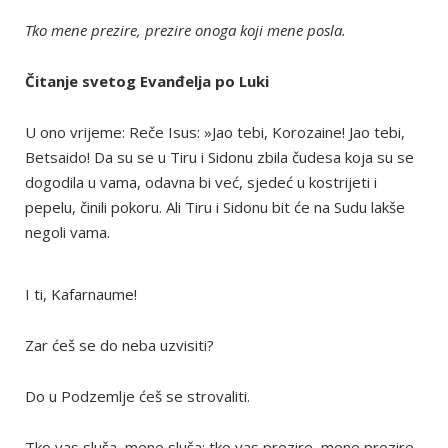
Tko mene prezire, prezire onoga koji mene posla.
Čitanje svetog Evanđelja po Luki
U ono vrijeme: Reče Isus: »Jao tebi, Korozaine! Jao tebi,
Betsaido! Da su se u Tiru i Sidonu zbila čudesa koja su se
dogodila u vama, odavna bi već, sjedeć u kostrijeti i
pepelu, činili pokoru. Ali Tiru i Sidonu bit će na Sudu lakše
negoli vama.
I ti, Kafarnaume!
Zar ćeš se do neba uzvisiti?
Do u Podzemlje ćeš se strovaliti.
Tko vas sluša, mene sluša; tko vas prezire, mene prezire.