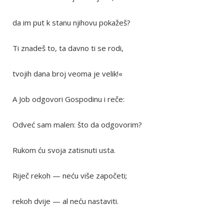
da im put k stanu njihovu pokažeš?
Ti znadeš to, ta davno ti se rodi,
tvojih dana broj veoma je velik!«
A Job odgovori Gospodinu i reče:
Odveć sam malen: što da odgovorim?
Rukom ću svoja zatisnuti usta.
Riječ rekoh — neću više započeti;
rekoh dvije — al neću nastaviti.