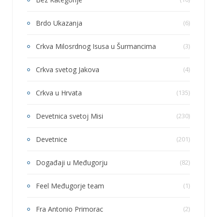
Brdo Ukazanja
(6)
Crkva Milosrdnog Isusa u Šurmancima
(3)
Crkva svetog Jakova
(4)
Crkva u Hrvata
(135)
Devetnica svetoj Misi
(230)
Devetnice
(201)
Događaji u Međugorju
(82)
Feel Međugorje team
(1)
Fra Antonio Primorac
(2)