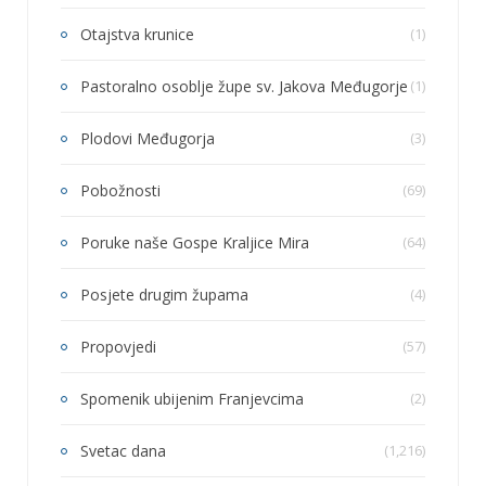
Otajstva krunice
(1)
Pastoralno osoblje župe sv. Jakova Međugorje
(1)
Plodovi Međugorja
(3)
Pobožnosti
(69)
Poruke naše Gospe Kraljice Mira
(64)
Posjete drugim župama
(4)
Propovjedi
(57)
Spomenik ubijenim Franjevcima
(2)
Svetac dana
(1,216)