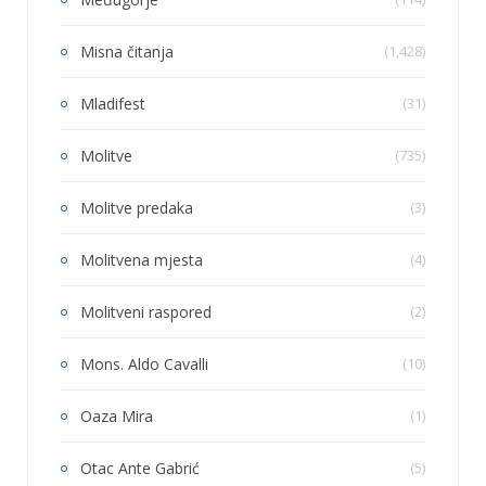
Misna čitanja
(1,428)
Mladifest
(31)
Molitve
(735)
Molitve predaka
(3)
Molitvena mjesta
(4)
Molitveni raspored
(2)
Mons. Aldo Cavalli
(10)
Oaza Mira
(1)
Otac Ante Gabrić
(5)