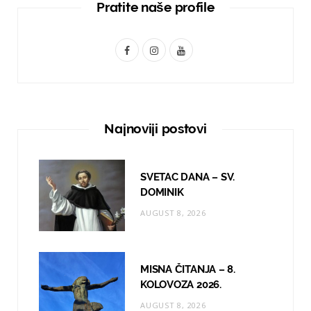
Pratite naše profile
F
I
Y
a
n
o
c
s
u
e
t
T
Najnoviji postovi
b
a
u
o
g
b
SVETAC DANA – SV.
o
r
e
DOMINIK
AUGUST 8, 2026
k
a
m
MISNA ČITANJA – 8.
KOLOVOZA 2026.
AUGUST 8, 2026