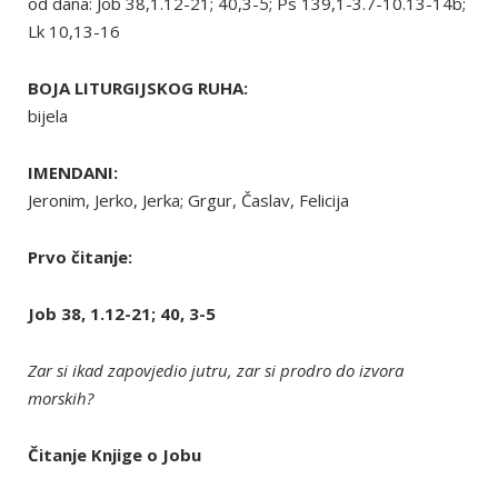
od dana: Job 38,1.12-21; 40,3-5; Ps 139,1-3.7-10.13-14b;
Lk 10,13-16
BOJA LITURGIJSKOG RUHA:
bijela
IMENDANI:
Jeronim, Jerko, Jerka; Grgur, Časlav, Felicija
Prvo čitanje:
Job 38, 1.12-21; 40, 3-5
Zar si ikad zapovjedio jutru, zar si prodro do izvora
morskih?
Čitanje Knjige o Jobu