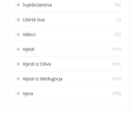
Svjedočanstva
(56)
Uskrsli Isus
(1)
Vidioci
(25)
Vijesti
(181)
Vijesti iz Crkve
(299)
Vijesti iz Međugorja
(335)
Vjera
(785)