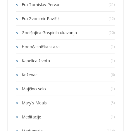
Fra Tomislav Pervan
(21)
Fra Zvonimir Pavičić
(12)
Godišnjica Gospinih ukazanja
(20)
Hodočasnička staza
(1)
Kapelica života
(1)
Križevac
(6)
Majčino selo
(1)
Mary's Meals
(5)
Meditacije
(1)
Međugorje
(114)