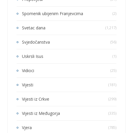
Spomenik ubijenim Franjevcima
(2)
Svetac dana
(1,217)
Svjedočanstva
(56)
Uskrsli Isus
(1)
Vidioci
(25)
Vijesti
(181)
Vijesti iz Crkve
(299)
Vijesti iz Međugorja
(335)
Vjera
(785)