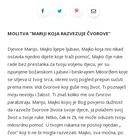
MOLITVA “MARIJI KOJA RAZVEZUJE ČVOROVE”
Djevice Marijo, Majko lijepe ljubavi, Majko koja nisi nikad
ostavila nijedno dijete koje traži pomoć, Majko čije ruke
rade bez prestanka za tvoju voljenu djecu, jer su
ispunjene božanskom Ljubavi i beskrajnim Milosrđem koje
se izljeva iz tvog srca, okreni svoj pogled prepun sućuti
prema meni. Vidi čvorove koji guše moj život. Ti poznaješ
moju nevolju i žalost. Ti znaš koliko me ovi čvorovi
paraliziraju. Marijo, Majko kojoj je Bog povjerio dužnost
da razveže čvorove života svoje djece, ja polažem svoj
život u tvoje ruke. Nitko, čak ni Zli, ne može oduzeti tvoju
milosrdnu pomoć. U tvojim rukama ne postoji nijedan „
čvor“ koji ti ne bi mogla razvezati. Majko, sva moćna, po