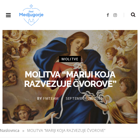
F
I
a
n
c
s
e
t
b
a
o
g
o
r
k
a
m
MOLITVE
MOLITVA “MARIJI KOJA
RAZVEZUJE ČVOROVE”
BY
FMTEAM
SEPTEMBER 28, 2022
»
Naslovnica
MOLITVA “MARIJI KOJA RAZVEZUJE ČVOROVE”