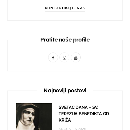
KONTAKTIRAJTE NAS
Pratite naše profile
F
I
Y
a
n
o
c
s
u
e
t
T
Najnoviji postovi
b
a
u
o
g
b
SVETAC DANA – SV.
TEREZIJA BENEDIKTA OD
o
r
e
KRIŽA
k
a
AUGUST 9, 2026