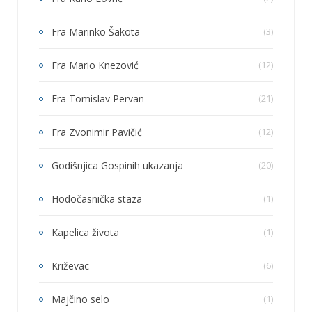
Fra Marinko Šakota
(3)
Fra Mario Knezović
(12)
Fra Tomislav Pervan
(21)
Fra Zvonimir Pavičić
(12)
Godišnjica Gospinih ukazanja
(20)
Hodočasnička staza
(1)
Kapelica života
(1)
Križevac
(6)
Majčino selo
(1)