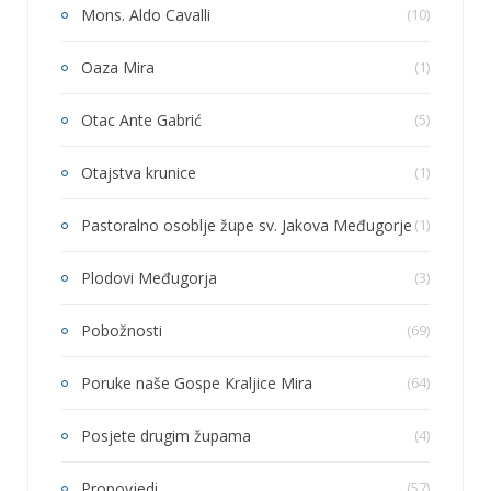
Mons. Aldo Cavalli
(10)
Oaza Mira
(1)
Otac Ante Gabrić
(5)
Otajstva krunice
(1)
Pastoralno osoblje župe sv. Jakova Međugorje
(1)
Plodovi Međugorja
(3)
Pobožnosti
(69)
Poruke naše Gospe Kraljice Mira
(64)
Posjete drugim župama
(4)
Propovjedi
(57)