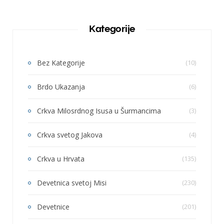
Kategorije
Bez Kategorije
(10)
Brdo Ukazanja
(6)
Crkva Milosrdnog Isusa u Šurmancima
(3)
Crkva svetog Jakova
(4)
Crkva u Hrvata
(135)
Devetnica svetoj Misi
(230)
Devetnice
(201)