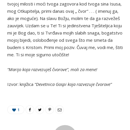
tvojoj milosti i moći tvoga zagovora kod tvoga sina Isusa,
mog Otkupitelja, primi danas ovaj „ čvor“ . . . ( imenuj ga,
ako je moguće). Na slavu Božju, molim te da ga razvežeš
zauvijek. Uzdam se u Te! Ti si jedinstvena Tješiteljica koju
mi je Bog dao, ti si Tvrđava mojih slabih snaga, bogatstvo
mojoj bijedi, oslobođenje od svega što me smeta da
budem s Kristom. Primi moj poziv. Čuvaj me, vodi me, štiti
me. Ti si moje sigurno utočište!
“Marijo koja razvezuješ čvorove”, moli za mene!
Izvor: knjižica
“Devetnica Gospi koja razvezuje čvorove”
1