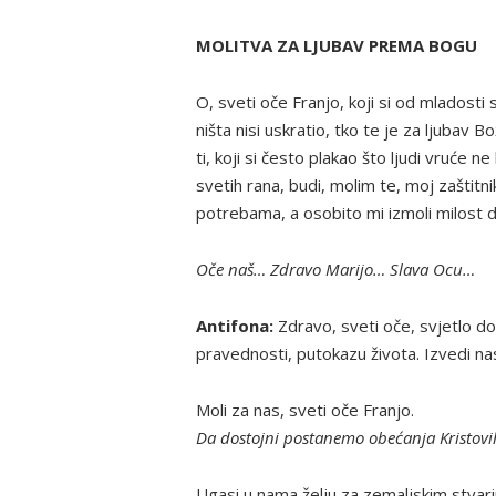
MOLITVA ZA LJUBAV PREMA BOGU
O, sveti oče Franjo, koji si od mladost
ništa nisi uskratio, tko te je za ljubav B
ti, koji si često plakao što ljudi vruće ne
svetih rana, budi, molim te, moj zaštit
potrebama, a osobito mi izmoli milost 
Oče naš… Zdravo Marijo… Slava Ocu…
Antifona:
Zdravo, sveti oče, svjetlo d
pravednosti, putokazu života. Izvedi na
Moli za nas, sveti oče Franjo.
Da dostojni postanemo obećanja Kristovi
Ugasi u nama želju za zemaljskim stvar