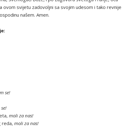
a ovom svijetu zadovoljni sa svojim udesom i tako revnije
Gospodinu našem. Amen.
je:
m se!
 se!
četa,
moli za nas!
 reda,
moli za nas!