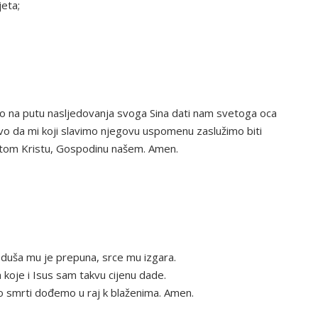
jeta;
jao na putu nasljedovanja svoga Sina dati nam svetoga oca
tivo da mi koji slavimo njegovu uspomenu zaslužimo biti
istom Kristu, Gospodinu našem. Amen.
 duša mu je prepuna, srce mu izgara.
 koje i Isus sam takvu cijenu dade.
po smrti dođemo u raj k blaženima. Amen.