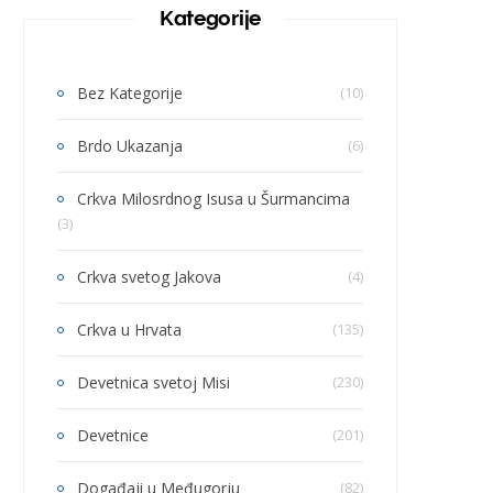
Kategorije
Bez Kategorije
(10)
Brdo Ukazanja
(6)
Crkva Milosrdnog Isusa u Šurmancima
(3)
Crkva svetog Jakova
(4)
Crkva u Hrvata
(135)
Devetnica svetoj Misi
(230)
Devetnice
(201)
Događaji u Međugorju
(82)