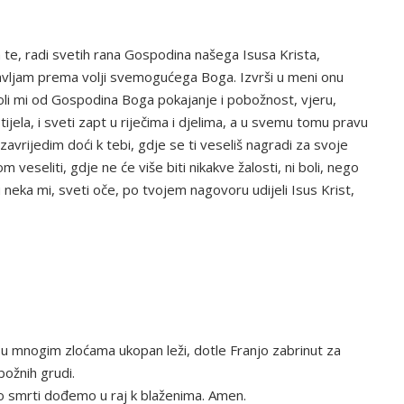
m te, radi svetih rana Gospodina našega Isusa Krista,
ravljam prema volji svemogućega Boga. Izvrši u meni onu
oli mi od Gospodina Boga pokajanje i pobožnost, vjeru,
i tijela, i sveti zapt u riječima i djelima, a u svemu tomu pravu
avrijedim doći k tebi, gdje se ti veseliš nagradi za svoje
eseliti, gdje ne će više biti nikakve žalosti, ni boli, nego
u neka mi, sveti oče, po tvojem nagovoru udijeli Isus Krist,
, i u mnogim zloćama ukopan leži, dotle Franjo zabrinut za
božnih grudi.
po smrti dođemo u raj k blaženima. Amen.