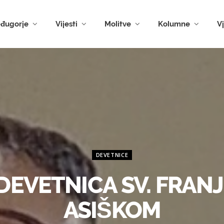
đugorje
Vijesti
Molitve
Kolumne
V
DEVETNICE
DEVETNICA SV. FRANJ
ASIŠKOM