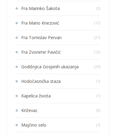
Fra Marinko Šakota
(3)
Fra Mario Knezović
(12)
Fra Tomislav Pervan
(21)
Fra Zvonimir Pavičić
(12)
Godišnjica Gospinih ukazanja
(20)
Hodočasnička staza
(1)
Kapelica života
(1)
Križevac
(6)
Majčino selo
(1)