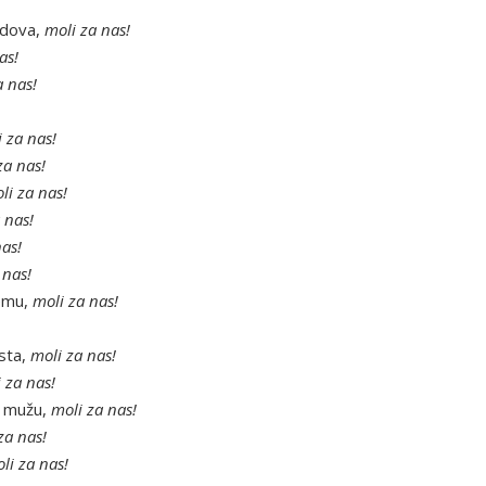
edova,
moli za nas!
as!
a nas!
 za nas!
za nas!
li za nas!
 nas!
nas!
 nas!
jemu,
moli za nas!
ista,
moli za nas!
 za nas!
ki mužu,
moli za nas!
za nas!
li za nas!