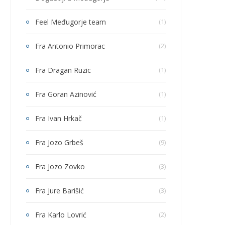
Feel Međugorje team
(1)
Fra Antonio Primorac
(2)
Fra Dragan Ruzic
(1)
Fra Goran Azinović
(1)
Fra Ivan Hrkač
(1)
Fra Jozo Grbeš
(9)
Fra Jozo Zovko
(3)
Fra Jure Barišić
(3)
Fra Karlo Lovrić
(2)