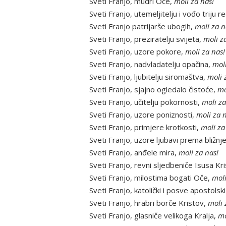
Sveti Franjo, mudri Oče,
moli za nas!
Sveti Franjo, utemeljitelju i vođo triju r
Sveti Franjo patrijarše ubogih,
moli za n
Sveti Franjo, preziratelju svijeta,
moli z
Sveti Franjo, uzore pokore,
moli za nas!
Sveti Franjo, nadvladatelju opačina,
moli
Sveti Franjo, ljubitelju siromaštva,
moli 
Sveti Franjo, sjajno ogledalo čistoće,
mo
Sveti Franjo, učitelju pokornosti,
moli za
Sveti Franjo, uzore poniznosti,
moli za 
Sveti Franjo, primjere krotkosti,
moli za
Sveti Franjo, uzore ljubavi prema bližn
Sveti Franjo, anđele mira,
moli za nas!
Sveti Franjo, revni sljedbeniče Isusa Kr
Sveti Franjo, milostima bogati Oče,
moli
Sveti Franjo, katolički i posve apostols
Sveti Franjo, hrabri borče Kristov,
moli 
Sveti Franjo, glasniče velikoga Kralja,
mo