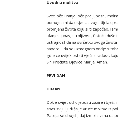
Uvodna molitva
Sveti oče Franjo, oče preljubezni, moli
pomogni mi da osjetila svoga tijela up
promjenu života koju si ti započeo. Izm
ufanje, ljubav, strpljivost, čistoću duše 
ustrajnost da na svršetku ovoga života z
napore, i da se uzmognem ondje s tobom v
gdje će uvijek ostati vječna radost, koj
Sin Prečiste Djevice Marije. Amen.
PRVI DAN
HIMAN
Dokle svijet od krjeposti zazire i bježi
spas sviju ljudi šalje vruće molitve iz po
Patrijarše ubogih, daj izmoli svima da 