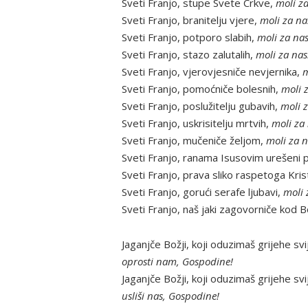
Sveti Franjo, stupe Svete Crkve,
moli za
Sveti Franjo, branitelju vjere,
moli za na
Sveti Franjo, potporo slabih,
moli za nas
Sveti Franjo, stazo zalutalih,
moli za nas
Sveti Franjo, vjerovjesniče nevjernika,
m
Sveti Franjo, pomoćniče bolesnih,
moli 
Sveti Franjo, poslužitelju gubavih,
moli z
Sveti Franjo, uskrisitelju mrtvih,
moli za 
Sveti Franjo, mučeniče željom,
moli za n
Sveti Franjo, ranama Isusovim urešeni pr
Sveti Franjo, prava sliko raspetoga Kris
Sveti Franjo, gorući serafe ljubavi,
moli 
Sveti Franjo, naš jaki zagovorniče kod 
Jaganjče Božji, koji oduzimaš grijehe svi
oprosti nam, Gospodine!
Jaganjče Božji, koji oduzimaš grijehe svi
usliši nas, Gospodine!