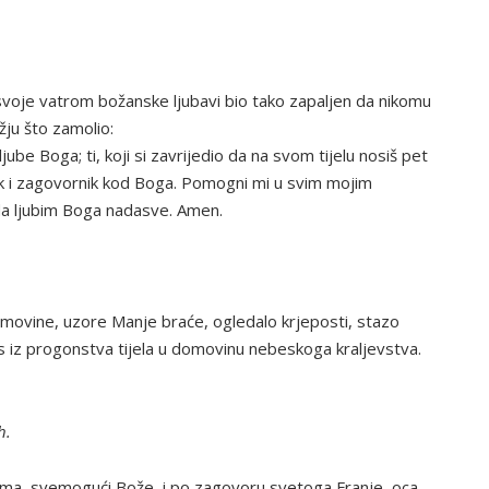
i svoje vatrom božanske ljubavi bio tako zapaljen da nikomu
ožju što zamolio:
 ljube Boga; ti, koji si zavrijedio da na svom tijelu nosiš pet
nik i zagovornik kod Boga. Pomogni mi u svim mojim
da ljubim Boga nadasve. Amen.
omovine, uzore Manje braće, ogledalo krjeposti, stazo
s iz progonstva tijela u domovinu nebeskoga kraljevstva.
h.
ima, svemogući Bože, i po zagovoru svetoga Franje, oca