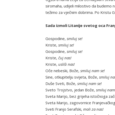
siromaha, udijeli milostivo da budemo n
težimo za vječnim dobrima. Po Kristu 
Sada izmoli Litanije svetog oca Fran
Gospodine,
smiluj se!
Kriste,
smiluj se!
Gospodine,
smiluj se!
Kriste,
čuj nas!
Kriste,
usliši nas!
Oče nebeski, Bože,
smiluj nam se!
Sine, otkupitelju svijeta, Bože,
smiluj na
Duše Sveti, Bože,
smiluj nam se!
Sveto Trojstvo, jedan Bože,
smiluj nam
Sveta Marijo, bez grijeha istočnoga za
Sveta Marijo, zagovornice Franjevačkog
Sveti Franjo Serafski,
moli za nas!