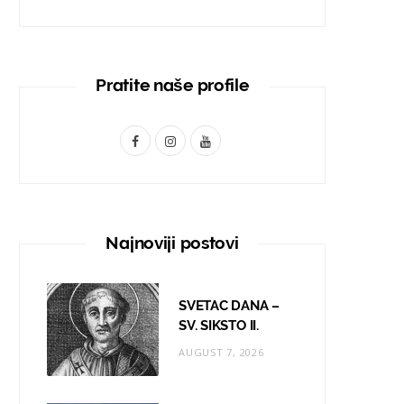
Pratite naše profile
F
I
Y
a
n
o
c
s
u
e
t
T
Najnoviji postovi
b
a
u
o
g
b
SVETAC DANA –
o
r
e
SV. SIKSTO II.
AUGUST 7, 2026
k
a
m