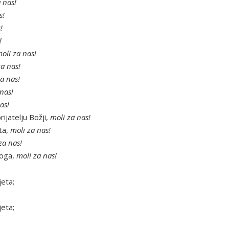
 nas!
s!
!
!
oli za nas!
za nas!
a nas!
nas!
as!
ijatelju Božji,
moli za nas!
ta,
moli za nas!
za nas!
Boga,
moli za nas!
jeta;
jeta;