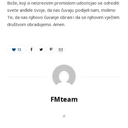
Bože, koji si neizrecivim promislom udostojao se odrediti
svete anđele svoje, da nas čuvaju: podijeli nam, molimo
Te, da nas njihovo čuvanje obrani i da se njihovim vječnim
društvom obradujemo. Amen.
13
FMteam
W
e
b
s