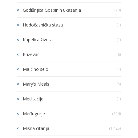
Godišnjica Gospinih ukazanja
(20)
Hodočasnička staza
(1)
Kapelica života
(1)
Križevac
(6)
Majčino selo
(1)
Mary's Meals
(5)
Meditacije
(1)
Međugorje
(114)
Misna čitanja
(1,425)