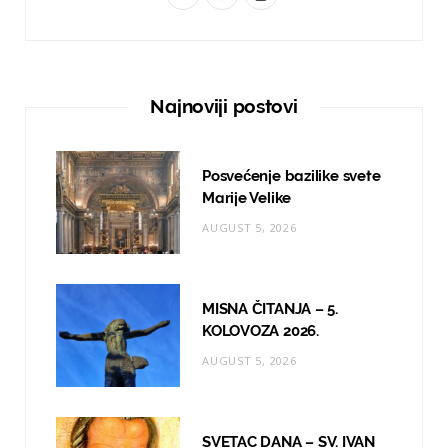
a
n
o
c
s
u
e
t
T
Najnoviji postovi
b
a
u
o
g
b
Posvećenje bazilike svete
o
r
e
Marije Velike
AUGUST 5, 2026
k
a
m
MISNA ČITANJA – 5.
KOLOVOZA 2026.
AUGUST 5, 2026
SVETAC DANA – SV. IVAN