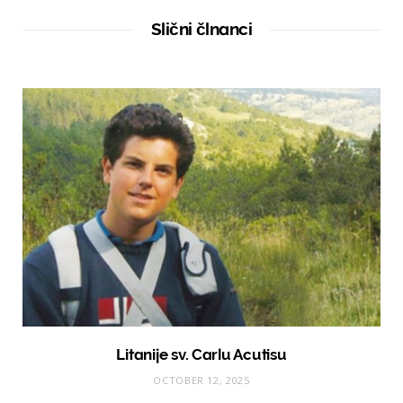
i
t
Slični člnanci
e
Litanije sv. Carlu Acutisu
OCTOBER 12, 2025