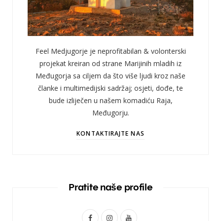
Feel Medjugorje je neprofitabilan & volonterski
projekat kreiran od strane Marijinih mladih iz
Međugorja sa ciljem da što više ljudi kroz naše
članke i multimedijski sadržaj; osjeti, dođe, te
bude izliječen u našem komadiću Raja,
Međugorju.
KONTAKTIRAJTE NAS
Pratite naše profile
F
I
Y