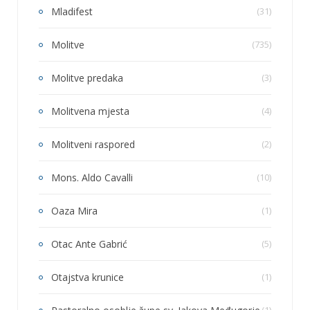
Mladifest
(31)
Molitve
(735)
Molitve predaka
(3)
Molitvena mjesta
(4)
Molitveni raspored
(2)
Mons. Aldo Cavalli
(10)
Oaza Mira
(1)
Otac Ante Gabrić
(5)
Otajstva krunice
(1)