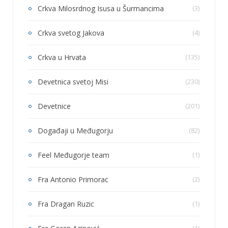
Crkva Milosrdnog Isusa u Šurmancima
(3)
Crkva svetog Jakova
(4)
Crkva u Hrvata
(135)
Devetnica svetoj Misi
(230)
Devetnice
(201)
Događaji u Međugorju
(82)
Feel Međugorje team
(1)
Fra Antonio Primorac
(2)
Fra Dragan Ruzic
(1)