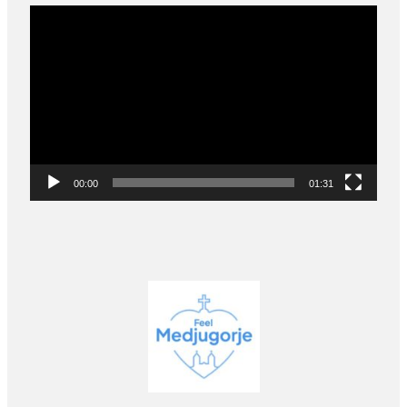
Video
Player
00:00
01:31