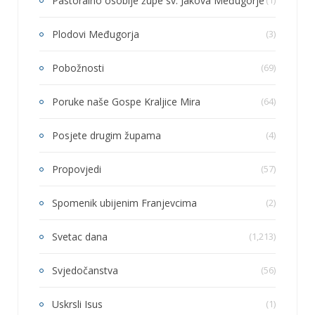
Pastoralno osoblje župe sv. Jakova Međugorje
(1)
Plodovi Međugorja
(3)
Pobožnosti
(69)
Poruke naše Gospe Kraljice Mira
(64)
Posjete drugim župama
(4)
Propovjedi
(57)
Spomenik ubijenim Franjevcima
(2)
Svetac dana
(1,213)
Svjedočanstva
(56)
Uskrsli Isus
(1)